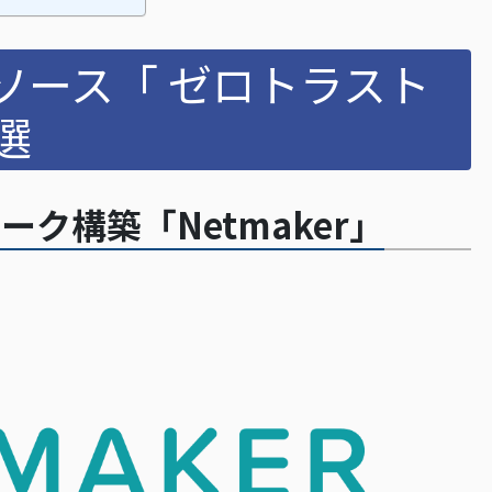
ソース「 ゼロトラスト
選
ク構築「Netmaker」