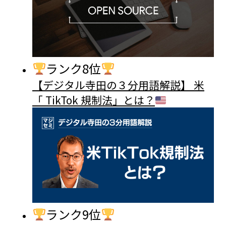
ランク8位
【デジタル寺田の３分用語解説】 米
「 TikTok 規制法」とは？
ランク9位