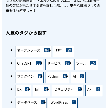
できない隠蔽体質」「発言をためらう風土」など、心理的安全
性の欠如がもたらす影響を詳しく紹介し、安全な職場づくりの
重要性も解説します。
人気のタグから探す
オープンソース
84
無料
39
ChatGPT
23
サービス
17
ツール
15
プラグイン
9
Python
6
AI
6
DX
4
IoT
4
セキュリティ
4
API
4
データベース
4
WordPress
4