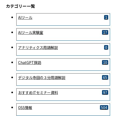
カテゴリー一覧
AIツール
1
AIツール実験室
17
アナリティクス用語解説
0
ChatGPT探訪
10
デジタル寺田の３分用語解説
65
おすすめITセミナー資料
97
OSS情報
504