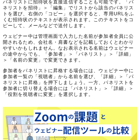
パネリストに招待状を直接送信することも可能です。「パ
ネリストを招待」＞「編集」でリストから該当のパネリス
トを選び、右側の「コピー」を選択すると、専用URLをふ
くむ招待状のテキストが表示されます。このテキストをコ
ピーして、メールなどで送付します。
ウェビナー中は管理画面で入力した名前が参加者全員に公
開されるため、
会社名・
肩書などを記載しておくとわかり
やすいかもしれません。なお表示される名前は
ウェビナー
の
途中からでも、
「参加者」＞「パネリスト」＞「詳細」
＞「名前の変更」で
変更できます。
参加者をパネリストに昇格する場合には、ウェビナー中に
参加者一覧
の「視聴者」
から名前を選び、「詳細」＞「パ
ネリストに昇格」を押下しましょう。一方、パネリストを
参加者に切り替える場合には
「パネリスト」＞
「詳細」＞
「役割を視聴者に変更」を選択します。