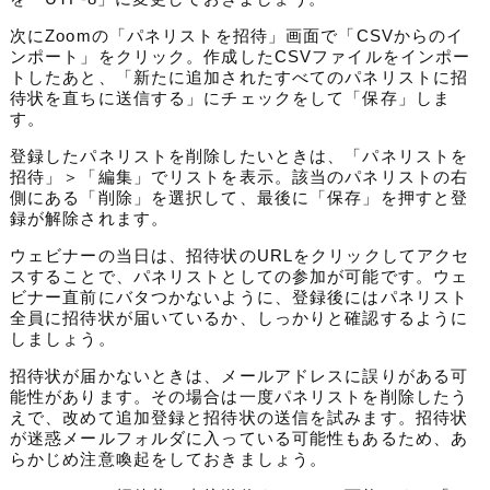
次にZoomの「パネリストを招待」画面で「CSVからのイ
ンポート」をクリック。作成したCSVファイルをインポー
トしたあと、「新たに追加されたすべてのパネリストに招
待状を直ちに送信する」にチェックをして「保存」しま
す。
登録したパネリストを削除したいときは、「パネリストを
招待」＞「編集」でリストを表示。該当のパネリストの右
側にある「削除」を選択して、最後に「保存」を押すと登
録が解除されます。
ウェビナーの当日は、招待状のURLをクリックしてアクセ
スすることで、パネリストとしての参加が可能です。ウェ
ビナー直前にバタつかないように、登録後にはパネリスト
全員に招待状が届いているか、しっかりと確認するように
しましょう。
招待状が届かないときは、メールアドレスに誤りがある可
能性があります。その場合は一度パネリストを削除したう
えで、改めて追加登録と招待状の送信を試みます。招待状
が迷惑メールフォルダに入っている可能性もあるため、あ
らかじめ注意喚起をしておきましょう。