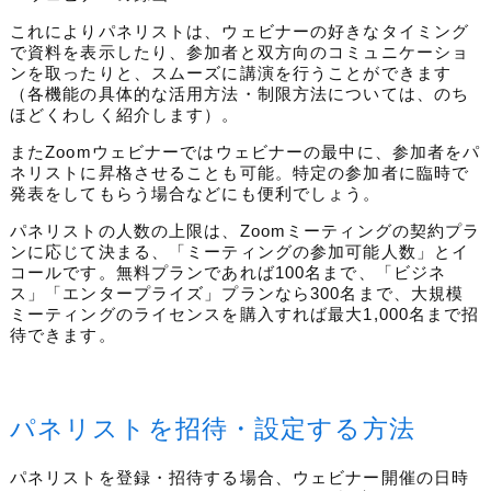
これによりパネリストは、ウェビナーの好きなタイミング
で資料を表示したり、参加者と双方向のコミュニケーショ
ンを取ったりと、スムーズに講演を行うことができます
（各機能の具体的な活用方法・制限方法については、のち
ほどくわしく紹介します）
。
またZoomウェビナーではウェビナーの最中に、参加者をパ
ネリストに昇格させることも可能。
特定の参加者に臨時で
発表をしてもらう場合などにも便利でしょう。
パネリストの
人数の
上限は
、
Zoomミーティングの契約プラ
ンに応じて決ま
る、「ミーティングの参加可能人数」とイ
コールです。
無料プランであれば100名まで、
「ビジネ
ス」「エンタープライズ」プランなら300名まで、大規模
ミーティングの
ライセンス
を
購入
すれば
最大1,000名まで招
待できます。
パネリストを招待・設定する方法
パネリストを
登録・
招待する場合、ウェビナー開催の日時