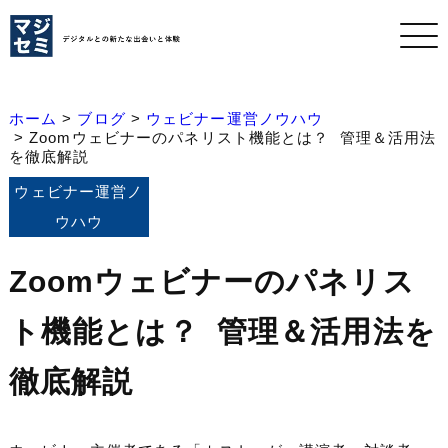
Zoom
ウ
ェ
ビ
ナ
ー
ホーム
ブログ
ウェビナー運営ノウハウ
の
Zoomウェビナーのパネリスト機能とは？ 管理＆活用法
パ
を徹底解説
ネ
ウェビナー運営ノ
リ
ス
ウハウ
ト
機
能
Zoomウェビナーのパネリス
と
は？
ト機能とは？ 管理＆活用法を
管
理
＆
徹底解説
活
用
法
を