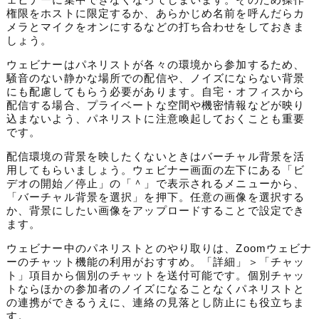
権限をホストに限定するか、あらかじめ名前を呼んだらカ
メラとマイクをオンにするなどの打ち合わせをしておきま
しょう。
ウェビナーはパネリストが各々の環境から参加するため、
騒音のない静かな場所での配信や、ノイズにならない背景
にも配慮してもらう必要があります。自宅・オフィスから
配信する場合、プライベートな空間や機密情報などが映り
込まないよう、パネリストに注意喚起しておくことも重要
です。
配信環境の背景を映したくないときはバーチャル背景を活
用してもらいましょう。ウェビナー画面の左下にある「ビ
デオの開始／停止」の「＾」で表示されるメニューから、
「バーチャル背景を選択」を押下。任意の画像を選択する
か、背景にしたい画像をアップロードすることで設定でき
ます。
ウェビナー中のパネリストとのやり取りは、Zoomウェビナ
ーのチャット機能の利用がおすすめ。「詳細」＞「チャッ
ト」項目から個別のチャットを送付可能です。
個別チャッ
トならほかの参加者のノイズになることなくパネリストと
の連携ができるうえに、連絡の見落とし防止にも役立ちま
す。