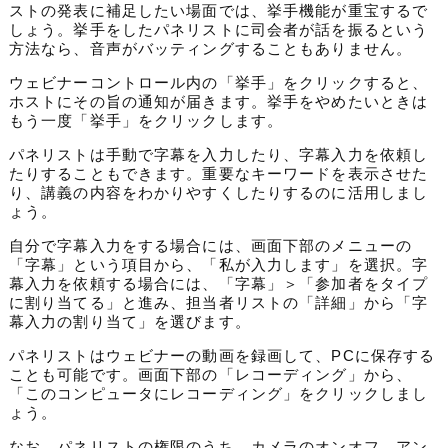
ストの発表に補足したい場面では、挙手機能が重宝するで
しょう。挙手をしたパネリストに司会者が話を振るという
方法なら、音声がバッティングすることもありません。
ウェビナーコントロール内の「挙手」をクリックすると、
ホストにその旨の通知が届きます。挙手をやめたいときは
もう一度「挙手」をクリックします。
パネリストは手動で字幕を入力したり、字幕入力を依頼し
たりすることもできます。重要なキーワードを表示させた
り、講義の内容をわかりやすくしたりするのに活用しまし
ょう。
自分で字幕入力をする場合には、画面下部のメニューの
「字幕」という項目から、「私が入力します」を選択。字
幕入力を依頼する場合には、「字幕」＞「参加者をタイプ
に割り当てる」と進み、担当者リストの「詳細」から「字
幕入力の割り当て」を選びます。
パネリストはウェビナーの動画を録画して、PCに保存する
ことも可能です。画面下部の「レコーディング」から、
「このコンピュータにレコーディング」をクリックしまし
ょう。
なお、
パネリストの権限のうち、カメラのオンオフ、アン