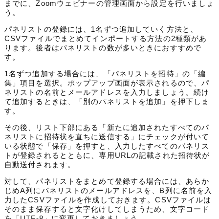
までに、Zoomウェビナーの管理画面から
設定を行いましょ
う
。
パネリストの登録には、1名ずつ追加していく方法と、
CSVファイルでまとめてインポートする方法の2種類があ
ります。後者はパネリストの数が多いときにおすすめで
す。
1名ずつ追加する場合には、
「パネリストを招待」の「編
集」項目を
選択。ポップアップ画面が表示されるので、
パ
ネリストの名前とメールアドレスを入力
しましょう。続け
て追加するときは、「別のパネリストを追加」を押下しま
す。
その後、リスト下部にある「新たに追加されたすべてのパ
ネリストに招待状を直ちに送信する」にチェックが付いて
いる状態で「保存」を押すと、入力したすべてのパネリス
トが登録されるとともに、専用URLの記載された招待状が
自動送付されます。
対して、パネリストをまとめて登録する場合には、あらか
じめA列にパネリストのメールアドレスを、B列に名前を入
力したCSVファイルを作成しておきます。CSVファイルは
そのまま保存すると文字化けしてしまうため、文字コード
を「UTF-8」に変更しておきましょう。