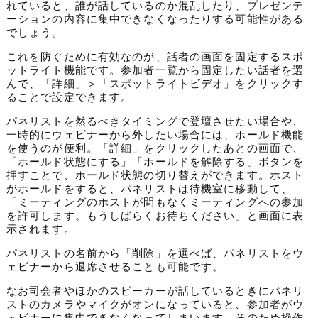
れていると、誰が話しているのか混乱したり、プレゼンテ
ーションの内容に集中できなくなったりする可能性がある
でしょう。
これを防ぐために有効なのが、話者の画面を固定するスポ
ットライト機能です。参加者一覧から固定したい話者を選
んで、「詳細」＞「スポットライトビデオ」をクリックす
ることで設定できます。
パネリストを然るべきタイミングで登壇させたい場合や、
一時的にウェビナーから外したい場合には、ホールド機能
を使うのが便利。「詳細」をクリックしたあとの画面で、
「ホールド状態にする」「ホールドを解除する」ボタンを
押すことで、ホールド状態の切り替えができます。
ホスト
がホールドをすると、パネリストは待機室に移動して、
「ミーティングのホストが間もなくミーティングへの参加
を許可します。もうしばらくお待ちください」と画面に表
示されます。
パネリストの名前から「削除」を選べば、パネリストをウ
ェビナーから退席させることも可能です。
なお司会者やほかのスピーカーが話しているときにパネリ
ストのカメラやマイクがオンになっていると、参加者がウ
ェビナーに集中できなくなってしまいます。そのため操作