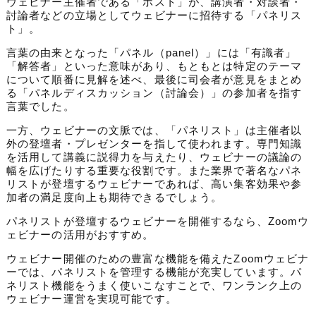
ウェビナー主催者である「ホスト」が、講演者・対談者・
徹
討論者などの立場としてウェビナーに招待する「パネリス
底
ト」。
解
説
言葉の由来となった「パネル（panel）」には「有識者」
-
「解答者」といった意味があり、もともとは特定のテーマ
マ
について順番に見解を述べ、最後に司会者が意見をまとめ
ジ
る「パネルディスカッション（討論会）」の参加者を指す
セ
言葉でした。
ミ
一方、ウェビナーの文脈では、「パネリスト」は主催者以
外の登壇者・プレゼンターを指して使われます。
専門知識
を活用して講義に説得力を与えたり、ウェビナーの議論の
幅を広げたりする重要な役割です。
また業界で著名なパネ
リストが登壇するウェビナーであれば、高い集客効果や参
加者の満足度向上も期待できるでしょう。
パネリストが登壇するウェビナーを開催するなら、Zoomウ
ェビナーの活用がおすすめ。
ウェビナー開催のための豊富な機能を備えたZoomウェビナ
ーでは、パネリストを管理する機能が充実しています。
パ
ネリスト機能をうまく使いこなすことで、ワンランク上の
ウェビナー運営を実現可能です。