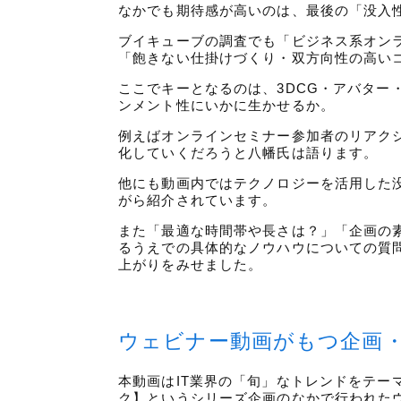
なかでも期待感が高いのは、最後の「没入
ブイキューブの調査でも「ビジネス系オン
「飽きない仕掛けづくり・双方向性の高い
ここでキーとなるのは、3DCG・アバター
ンメント性にいかに生かせるか。
例えばオンラインセミナー参加者のリアクシ
化していくだろうと八幡氏は語ります。
他にも動画内ではテクノロジーを活用した
がら紹介されています。
また「最適な時間帯や長さは？」「企画の
るうえでの具体的なノウハウについての質
上がりをみせました。
ウェビナー動画がもつ企画
本動画はIT業界の「旬」なトレンドをテー
ク】というシリーズ企画のなかで行われた