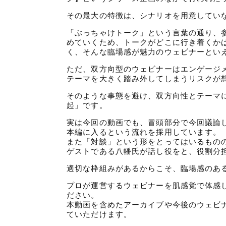
その最大の特徴は、シナリオを用意してい
「ぶっちゃけトーク」という言葉の通り、
めていくため、トークがどこに行き着くか
く、そんな臨場感が魅力のウェビナーとい
ただ、双方向型のウェビナーはエンゲージ
テーマを大きく踏み外してしまうリスクが
そのような事態を避け、双方向性とテーマ
起」です。
実は今回の動画でも、冒頭部分で今回議論
本編に入るという流れを採用しています。
また「対談」という形をとってはいるもの
ゲストである八幡氏が話し役をと、役割分
適切な枠組みがあるからこそ、臨場感のあ
プロが運営するウェビナーを肌感覚で体感
ださい。
本動画を含めたアーカイブや今後のウェビ
ていただけます。