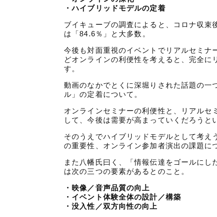
・ハイブリッドモデルの定着
ブイキューブの調査によると、コロナ収束
は「84.6％」と大多数。
今後も対面重視のイベントでリアルセミナ
どオンラインの利便性を考えると、完全に
す。
動画のなかでとくに深堀りされた話題の一
ル」の定着について。
オンラインセミナーの利便性と、リアルセ
して、今後は需要が高まっていくだろうと
そのうえでハイブリッドモデルとして考え
の重要性、オンライン参加者演出の課題に
また八幡氏曰く、「情報伝達をゴールにした
は次の三つの要素があるとのこと。
・映像／音声品質の向上
・イベント体験全体の設計／構築
・没入性／双方向性の向上