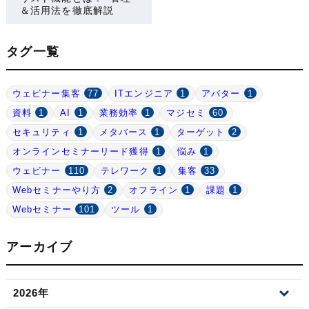
＆活用法を徹底解説
タグ一覧
ウェビナー集客
77
ITエンジニア
1
アバター
1
資料
1
AI
1
業務効率
1
マジセミ
60
セキュリティ
1
メタバース
1
ターゲット
2
オンラインセミナーリード獲得
1
悩み
1
ウェビナー
110
テレワーク
1
集客
33
Webセミナーやり方
2
オフライン
1
課題
1
Webセミナー
101
ツール
1
アーカイブ
2026年