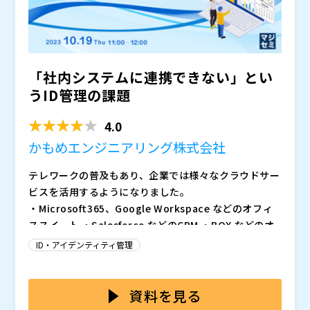
ント）や権限を同期させます。 また、人事システムと
発したシステムとは連携できない」という課題があり、
も連携します。
企業の統合的なID管理を阻害する要因になっています。
本セミナーでは、上記のようなID管理を取り巻く状況や
課題について解説するとともにオンプレやスクラッチの
システムとも連携できる、国産クラウドID管理サービス
「社内システムに連携できない」とい
「Keyspider」についてご紹介いたします。
※質疑応答タイムはライブ配信にて行います。
かもめエンジニアリング株式会社（
）
うID管理の課題
株式会社オープンソース活用研究所（
） マジセミ株式
会社（
）
4.0
かもめエンジニアリング株式会社
テレワークの普及もあり、企業では様々なクラウドサー
ビスを活用するようになりました。
・Microsoft365、Google Workspace などのオフィ
ススイート ・Salesforce などのCRM ・BOX などのオ
ンラインストレージ ・Slack、LINEWORKS、ChatWo
ID・アイデンティティ管理
rk などのビジネスチャット ・Zoom、Teams などのビ
また、従来のオンプレミスの社内システム、業務システ
デオ会議 ・サイボウズ、Kintone などのグループウェ
ムも当然残っています。
アやWebデータベース ・コンカー、楽々精算、マネー
このような状況の中、人事情報などを元に、全てのクラ
資料を見る
フォワード などの経費精算 ・ジョブカン、KING OF TI
ウドサービスのアカウントや権限を管理する必要があり