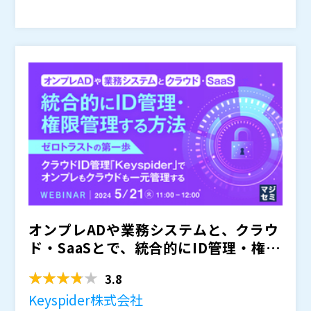
ME などの勤怠管理
があります。 具体的には、入社した社員のアカウント
の生成、人事異動などによる所属や権限の変更、退職し
当然ながら、オンプレミスのシステムについても同様で
た社員のアカウント削除などを、タイムリーに行う必要
す。
があります。
このような「ID管理」業務は、J-SOX法に基づく内部統
制の対象であり、監査の対象になります。 また、上場
企業はもちろんのこと、その関連会社も監査の対象で
す。
本セミナーでは、オンプレAD／AzureAD、又は人事シ
ステムのユーザーを、各種クラウドやオンプレAD／Az
ureAD、及びオンプレミスのシステムに自動連携する方
法について、クラウドID管理サービス「Keyspider」を
※当日いただいたご質問は後日開催企業より直接回答さ
使った実装を解説します。
せていただきます
Keyspider株式会社（
）
アイシーティーリンク株式会社（
）
オンプレADや業務システムと、クラウ
株式会社アクシオ（
）
かもめエンジニアリング株式会社（
）
ド・SaaSとで、統合的にID管理・権限
株式会社オープンソース活用研究所（
） マジセミ株式
管理する方法 ～...
会社（
） ※共催、協賛、協力、講演企業は将来的に追
3.8
加、削除される可能性があります。
Keyspider株式会社