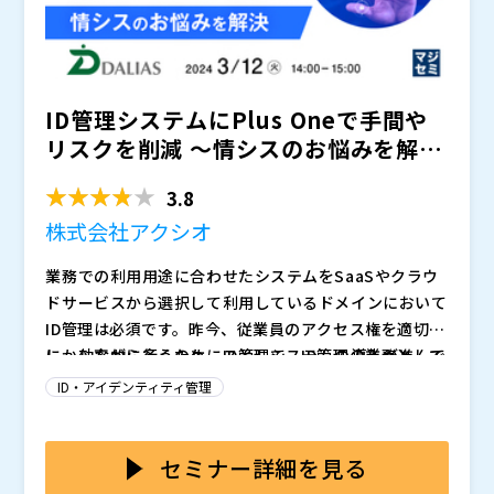
法について、クラウドID管理サービス「Keyspider」を
Keyspider株式会社（
）
使った実装を解説します。
アイシーティーリンク株式会社（
）
株式会社アクシオ（
）
かもめエンジニアリング株式会社（
）
ID管理システムにPlus Oneで手間や
株式会社オープンソース活用研究所（
） マジセミ株式
会社（
） ※共催、協賛、協力、講演企業は将来的に追
リスクを削減 ～情シスのお悩みを解決
加、削除される可能性があります。
～
3.8
株式会社アクシオ
業務での利用用途に合わせたシステムをSaaSやクラウ
ドサービスから選択して利用しているドメインにおいて
ID管理は必須です。昨今、従業員のアクセス権を適切
に、効率的に行うためにID管理システムの導入が進んで
しかしながら多くのケースとして、ID管理の業務として
います。
は悩みが残り続けます。一例としては、 ・登録情報の
ID・アイデンティティ管理
収集や前処理 ・新たにSaaSやオンプレなどのシステム
を導入する際におけるシステム利用権限付与作業 ・組
本セミナーでは、上記の課題を解決するID情報基盤デー
織変更や異動に伴う作業 など、一般的なID管理システ
タベースサービス「DALIAS」（ダリアス）をご紹介し
セミナー詳細を見る
ムでカバーできない部分においては手作業やEXCEL運用
ます。「DALIAS」は、よりスマートなID管理を可能に