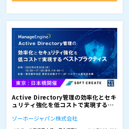
ME などの勤怠管理
ます。 具体的には、入社した社員のアカウントの生
成、人事異動などによる所属や権限の変更、退職した社
このような課題の解決には、「ID管理ツール」を利用し
員のアカウント削除などを、タイムリーに行う必要があ
ます。 最近では、クラウドサービスとして「ID管理」
ります。
の機能を提供するサービスも登場しています。 「ID管
理ツール」内でID（アカウント）のマスタを管理し、社
しかし多くのクラウドID管理サービスは、「SaaSとは
内で利用している様々なシステムに対して、ID（アカウ
連携できるが、オンプレのシステムや、スクラッチで開
ント）や権限を同期させます。 また、人事システムと
発したシステムとは連携できない」という課題があり、
も連携します。
企業の統合的なID管理を阻害する要因になっています。
本セミナーでは、上記のようなID管理を取り巻く状況や
課題について解説するとともにオンプレやスクラッチの
システムとも連携できる、国産クラウドID管理サービス
「Keyspider」についてご紹介いたします。
かもめエンジニアリング株式会社（
）
株式会社オープンソース活用研究所（
） マジセミ株式
会社（
）
Active Directory管理の効率化とセキ
ュリティ強化を低コストで実現するベ
ストプラ...
ゾーホージャパン株式会社