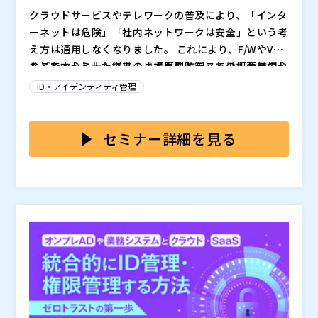
クラウドサービスやテレワークの普及により、「インタ
ーネットは危険」「社内ネットワークは安全」という考
え方は通用しなくなりました。 これにより、F/WやVPN
などを中心とした従来の「境界型防御」では、企業のセ
そこで本セミナーでは、まずゼロトラストの概要を初心
キュリティを確保できなくなっています。 代わりに注
者向けに分かりやすく解説します。
ID・アイデンティティ管理
目されているのが「ゼロトラスト」です。 しかしその
テレワークの普及もあり、企業では様々なクラウドサー
考え方は難しく、導入も簡単ではありません。
ビスを活用するようになりました。 ・Microsoft365、
Google Workspace などのオフィススイート ・Salesf
セミナー詳細を見る
orce などのCRM ・BOX などのオンラインストレージ
このような状況の中、ゼロトラストの第一歩は、全Saa
・Slack、LINEWORKS、ChatWork などのビジネスチ
S＋オンプレシステムのアカウントを統合管理し、認証
ャット ・Zoom、Teams などのビデオ会議 ・サイボウ
統合（シングルサインオン）するところから始まりま
ズ、Kintone などのグループウェアやWebデータベー
す。
具体的には、入社した社員のアカウントの生成、人事異
ス ・コンカー、楽々精算、マネーフォワード などの経
動などによる所属や権限の変更、退職した社員のアカウ
費精算 ・ジョブカン、KING OF TIME などの勤怠管理
ント削除などを、タイムリーに行う必要があります。ま
また、従来のオンプレミスの社内システム、業務システ
た、必要な社員に、適切なライセンスを付与する必要が
本セミナーでは、多くの企業が導入済みのM365/Entra
ムも当然残っています。
あります。さらに、このように管理されたアカウント
ID（旧AzureAD）（＋Keyspider）を使って簡単にゼ
（ID）や権限に従って、認証を行って行きます。当然な
ロトラストを始める方法について解説します。
がら、オンプレミスのシステムについても同様です。
Keyspider株式会社（
）