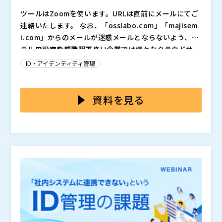
ツールはZoomを使います。URLは直前にメールにてご
連絡いたします。 なお、「osslabo.com」「majisem
i.com」からのメールが迷惑メールとならないよう、メ
ールの設定をご確認下さい。
テレワークの普及もあり、企業では様々なクラウドサー
ビスを活用するようになりました。
ID・アイデンティティ管理
・Microsoft365、Google Workspace などのオフィ
ススイート ・Salesforce などのCRM ・BOX などのオ
ンラインストレージ ・Slack、LINEWORKS、ChatWo
資料を見る
rk などのビジネスチャット ・Zoom、Teams などのビ
また、従来のオンプレミスの社内システム、業務システ
デオ会議 ・サイボウズ、Kintone などのグループウェ
ムも当然残っています。
アやWebデータベース ・コンカー、楽々精算、マネー
このような状況の中、人事情報などを元に、全てのクラ
フォワード などの経費精算 ・ジョブカン、KING OF TI
ウドサービスのアカウントや権限を管理する必要があり
ME などの勤怠管理
ます。 具体的には、入社した社員のアカウントの生
成、人事異動などによる所属や権限の変更、退職した社
このような課題の解決には、「ID管理ツール」を利用し
員のアカウント削除などを、タイムリーに行う必要があ
ます。 最近では、クラウドサービスとして「ID管理」
ります。
の機能を提供するサービスも登場しています。 「ID管
理ツール」内でID（アカウント）のマスタを管理し、社
しかし多くのクラウドID管理サービスは、「SaaSとは
内で利用している様々なシステムに対して、ID（アカウ
連携できるが、オンプレのシステムや、スクラッチで開