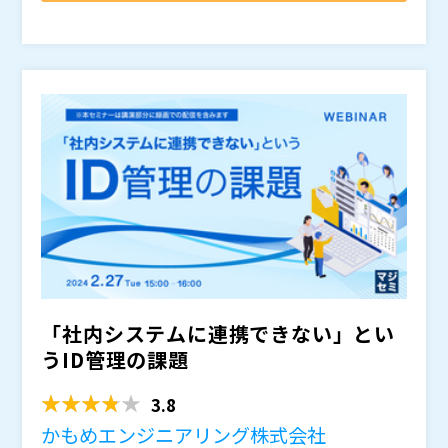
も残っており、手間がかかる、運用を自動化できない、
し、情シスの手間やリスクを解決します。セミナーで
・グループ会社にみられるような、複雑なID管理の運用
といった課題が存在します。また、それらは作業ミスの
は、デモやユースケースをご紹介しながら解説いたしま
にお悩みの情シスの方 ・ID管理システムを導入してい
原因となるため、セキュリティや内部統制上のリスクも
す。情報システムご担当の方で「ID管理システムを導入
ても、システム利用権限の管理や運用面に課題感を抱え
あります。
したけど運用が楽にならない」「今の管理方法に課題感
ている方
株式会社アクシオ（
）
やリスクを感じている」といった方はぜひご参加くださ
株式会社オープンソース活用研究所（
） マジセミ株式
い。
会社（
）
「社内システムに連携できない」とい
うID管理の課題
3.8
かもめエンジニアリング株式会社