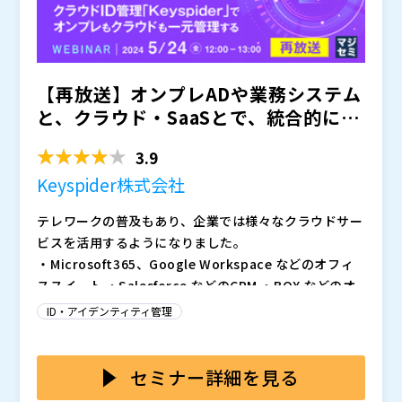
アイシーティーリンク株式会社（
）
株式会社アクシオ（
）
かもめエンジニアリング株式会社（
）
株式会社オープンソース活用研究所（
） マジセミ株式
【再放送】オンプレADや業務システム
会社（
） ※共催、協賛、協力、講演企業は将来的に追
加、削除される可能性があります。
と、クラウド・SaaSとで、統合的にID
管理・権限管理す...
3.9
Keyspider株式会社
テレワークの普及もあり、企業では様々なクラウドサー
ビスを活用するようになりました。
・Microsoft365、Google Workspace などのオフィ
ススイート ・Salesforce などのCRM ・BOX などのオ
ンラインストレージ ・Slack、LINEWORKS、ChatWo
ID・アイデンティティ管理
rk などのビジネスチャット ・Zoom、Teams などのビ
また、従来のオンプレミスの社内システム、業務システ
デオ会議 ・サイボウズ、Kintone などのグループウェ
ム、オンプレADも当然残っています。
アやWebデータベース ・コンカー、楽々精算、マネー
このような状況の中、人事情報やADなどを元に、全て
セミナー詳細を見る
フォワード などの経費精算 ・ジョブカン、KING OF TI
のクラウドサービスのアカウントや権限を管理する必要