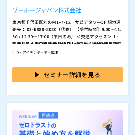
ベストプラクティス 〜...
ゾーホージャパン株式会社
東京都千代田区丸の内1-7-12 サピアタワー5F 現地連
絡先： 03-6888-8080（代表） 【受付時間】9:00〜11:
30 / 12:30〜17:00（平日のみ） ＜交通アクセス＞ JR
東京駅日本橋口直結 新幹線日本橋口改札徒歩1分、八重
昨今、多くの企業でActive Directory (AD) の運用管理
洲北口改札徒歩2分 東京メトロ東西線大手町駅B7出口直
に関する課題を抱えています。人員不足や業務の繁忙化
ID・アイデンティティ管理
結 ※アクセスマップは
により、ADアカウントの棚卸しや権限の適切な設定、
モニタリングなどに十分な時間を割くことが難しくなっ
加えて、ランサムウェアによる被害が増加の一途をたど
ています。その結果、セキュリティリスクの増大や運用
る中、ADがその侵入経路となるケースが多発していま
セミナー詳細を見る
効率の低下を招いており、IT管理者の方々は日々頭を悩
す。万が一ランサムウェアに感染してしまうと、業務が
ませています。ADの運用負荷を軽減しつつ、セキュリ
停止するだけでなく、データ復旧のための多額の身代金
本セミナーでは、AD運用の効率化とセキュリティ強化
ティを強化していくことが喫緊の課題となっているので
を要求されるなど、甚大な被害につながりかねません。
を同時に実現する方法をご紹介します。AD管理タスク
す。
ADのセキュリティ対策を強化し、ランサムウェアの脅
の自動化により、アカウント棚卸しや権限設定の見直し
威に備えることは、企業にとって必須の取り組みといえ
などを省力化できます。また、ランサムウェアの脅威に
・現代ビジネスのための効率的なActive Directoryユ
るでしょう。しかし、人員不足の中でこれらの課題にど
対しては、ADへの侵入診断や監視の仕組みを導入する
ーザー管理の実現方法（ゾーホージャパン株式会社）
う立ち向かえばよいのでしょうか。
ことで、早期発見と被害の最小化が可能となります。こ
・オンプレADユーザー様必見！ランサムウェア感染に
れらの具体的な手法やツールの活用法について、弊社の
直結するAD陥落への備えとは（株式会社ソフトクリエ
・質疑応答及び個別相談会