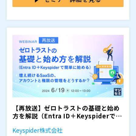
orce などのCRM ・BOX などのオンラインストレージ
このような状況の中、ゼロトラストの第一歩は、全Saa
・Slack、LINEWORKS、ChatWork などのビジネスチ
S＋オンプレシステムのアカウントを統合管理し、認証
ャット ・Zoom、Teams などのビデオ会議 ・サイボウ
統合（シングルサインオン）するところから始まりま
ズ、Kintone などのグループウェアやWebデータベー
す。
具体的には、入社した社員のアカウントの生成、人事異
ス ・コンカー、楽々精算、マネーフォワード などの経
動などによる所属や権限の変更、退職した社員のアカウ
費精算 ・ジョブカン、KING OF TIME などの勤怠管理
ント削除などを、タイムリーに行う必要があります。ま
また、従来のオンプレミスの社内システム、業務システ
た、必要な社員に、適切なライセンスを付与する必要が
本セミナーでは、多くの企業が導入済みのM365/Entra
ムも当然残っています。
あります。さらに、このように管理されたアカウント
ID（旧AzureAD）（＋Keyspider）を使って簡単にゼ
（ID）や権限に従って、認証を行って行きます。当然な
ロトラストを始める方法について解説します。
がら、オンプレミスのシステムについても同様です。
Keyspider株式会社（
）
アイシーティーリンク株式会社（
）
株式会社アクシオ（
）
かもめエンジニアリング株式会社（
）
株式会社オープンソース活用研究所（
） マジセミ株式
【再放送】ゼロトラストの基礎と始め
会社（
） ※共催、協賛、協力、講演企業は将来的に追
加、削除される可能性があります。
方を解説（Entra ID＋Keyspiderで簡
単に始め...
Keyspider株式会社