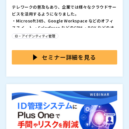
テレワークの普及もあり、企業では様々なクラウドサー
ビスを活用するようになりました。
・Microsoft365、Google Workspace などのオフィ
ススイート ・Salesforce などのCRM ・BOX などのオ
ンラインストレージ ・Slack、LINEWORKS、ChatWo
ID・アイデンティティ管理
rk などのビジネスチャット ・Zoom、Teams などのビ
また、従来のオンプレミスの社内システム、業務システ
デオ会議 ・サイボウズ、Kintone などのグループウェ
ム、オンプレADも当然残っています。
アやWebデータベース ・コンカー、楽々精算、マネー
このような状況の中、人事情報やADなどを元に、全て
セミナー詳細を見る
フォワード などの経費精算 ・ジョブカン、KING OF TI
のクラウドサービスのアカウントや権限を管理する必要
ME などの勤怠管理
があります。 具体的には、入社した社員のアカウント
の生成、人事異動などによる所属や権限の変更、退職し
当然ながら、オンプレミスのシステムについても同様で
た社員のアカウント削除などを、タイムリーに行う必要
す。
があります。
このような「ID管理」業務は、J-SOX法に基づく内部統
制の対象であり、監査の対象になります。 また、上場
企業はもちろんのこと、その関連会社も監査の対象で
す。
本セミナーでは、オンプレAD／AzureAD、又は人事シ
ステムのユーザーを、各種クラウドやオンプレAD／Az
ureAD、及びオンプレミスのシステムに自動連携する方