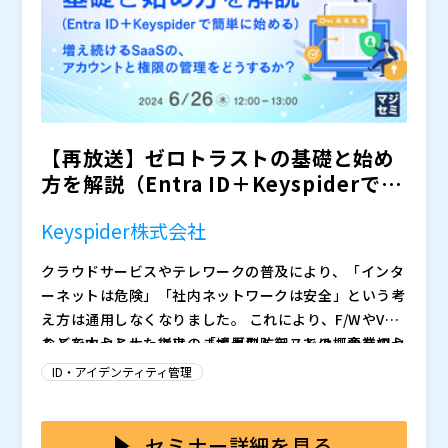
セキュリティエキスパートが分かりやすく解説いたしま
イト）
お名刺のご持参をお願いいたします。
す。本セミナーを通じて、限られたリソースでADの運
ゾーホージャパン株式会社（
）
用効率化とセキュリティ強化を実践するためのヒントを
株式会社ソフトクリエイト（
）
得ていただければ幸いです。ぜひこの機会にご参加くだ
株式会社オープンソース活用研究所（
） マジセミ株式
さい。
会社（
） ※共催、協賛、協力、講演企業は将来的に追
加、削除される可能性があります。
【再放送】ゼロトラストの基礎と始め
方を解説（Entra ID＋Keyspiderで簡
単に始め...
Keyspider株式会社
クラウドサービスやテレワークの普及により、「インタ
ーネットは危険」「社内ネットワークは安全」という考
え方は通用しなくなりました。 これにより、F/WやVPN
などを中心とした従来の「境界型防御」では、企業のセ
そこで本セミナーでは、まずゼロトラストの概要を初心
キュリティを確保できなくなっています。 代わりに注
者向けに分かりやすく解説します。
ID・アイデンティティ管理
目されているのが「ゼロトラスト」です。 しかしその
テレワークの普及もあり、企業では様々なクラウドサー
考え方は難しく、導入も簡単ではありません。
ビスを活用するようになりました。 ・Microsoft365、
Google Workspace などのオフィススイート ・Salesf
セミナー詳細を見る