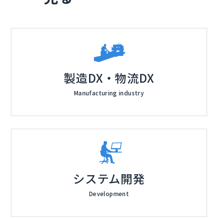
ンプライアンス遵守を実現する方法をご紹介する予定で
キュアなActive Directory ユーザー管理の実現方法 ・
す。ADManager Plusを活用することで、限られたリソ
株式会社ソフトクリエイト：オンプレADユーザー様必
ースでもAD管理の効率化とセキュリティ強化を同時に
見！ ランサムウェア感染に直結するAD陥落への備え
お名刺のご持参をお願いいたします。
達成することが可能となります。 オンプレミスのActiv
とは
ゾーホージャパン株式会社（
）
e Directoryを使っており、管理の効率化とセキュリテ
株式会社ソフトクリエイト（
）
ィ強化の両輪を実現したいとお考えの方はぜひご参加く
株式会社オープンソース活用研究所（
） マジセミ株式
製造DX・物流DX
ださい。
会社（
）
Manufacturing industry
システム開発
Development