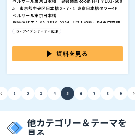
ベルサール東京日本橋 貸会議室Room H+I 〒103-600
5 東京都中央区日本橋２-７-１ 東京日本橋タワー4F
ベルサール東京日本橋
現地連絡先： 03-3510-9236 「日本橋駅」B6出口直結
（銀座線・東西線・浅草線） 「三越前駅」B6出口徒歩3
ID・アイデンティティ管理
分（銀座線・半蔵門線） 「東京駅」八重洲北口徒歩6分
（JR線）
サイバー攻撃は日々進化し、その威力と複雑性は増大す
る一方です。企業の重要情報が侵害される事例が頻発し
資料を見る
ており、企業の信頼とブランドに大きな打撃を与える事
態にもつながっています。また、企業の業務停止にまで
高度化する攻撃手法により、事業継続に影響を及ぼす可
至ることで、経済的な損失を生じさせることもありま
能性が高まっている中で、インフラの心臓部であるActi
す。 こうした状況を踏まえ、セキュリティ対策は一層
ve Directory（以下、AD）のセキュリティが問われて
重要性を増しています。
います。実際、「Conti」と呼ばれるランサムウェアグ
ADの管理は専門的な知識と時間を要求します。しか
1
2
3
4
5
6
7
8
9
ループがADへの攻撃手法を戦術の一つとし、標的とし
し、中堅中小企業のようなリソースが不足しがちな情報
ていたことが流出したハンドブックから明らかになって
システム部門でAD管理を万全に行うのは非常に困難で
います。
す。 設定ミスがあればセキュリティリスクがさらに増
本セミナーでは、AD管理の課題とリスクに対して、ど
大するため、コンプライアンスの観点からも望ましい状
のように対策を講じ、効率的かつセキュアなAD管理を
他カテゴリー＆テーマを
態とは言えません。
実現するかを解説します。 「ADManager Plus」で、A
見る
Dの一元管理を実現し、セキュリティリスクの低減とコ
・ゾーホージャパン株式会社：現代ビジネスのためのセ