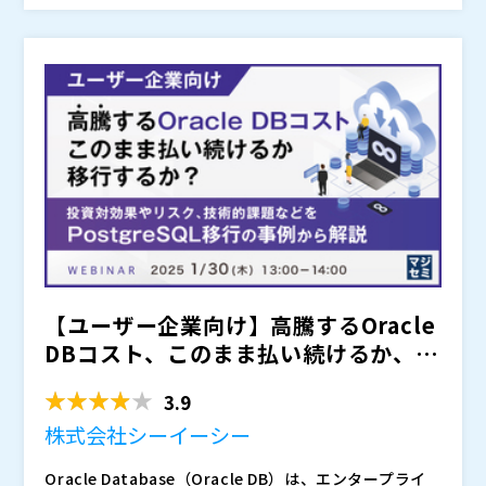
技術の急速な発展などの技術革新が進む中で、オンプレ
ミス、クラウド、ハイブリッドクラウドといった選択肢
が広がっており、それぞれの特徴を理解し、メリットと
これを十分に理解せずに進めると、たとえば、クラウド
デメリットを十分に把握することが重要です。
環境のコスト構造を把握しないままリソースを過剰に確
保し、予想外に高額な従量課金が発生する可能性があり
ます。また、オンプレミス環境ではビジネスの拡大に伴
しっかりと自社のビジネス要件・運用要件やコスト構造
うスケーラビリティの制約に直面する恐れもあります。
を再評価した結果、VMwareを使い続けるという選択肢
さらに、セキュリティやコンプライアンス要件の重要性
が最適であることも十分に考えられるのではないでしょ
も踏まえ、各選択肢を慎重に比較・検討することが不可
うか。
本セミナーでは、仮想化基盤の代替環境として、オンプ
欠です。
レミスの「Nutanix」、ハイブリッドクラウドの「Azu
re Stack HCI」、クラウド環境の「Microsoft Azur
e」を取り上げ、それぞれの特徴とメリットを徹底的に
VMwareからの移行を検討している企業のIT担当者で、
【ユーザー企業向け】高騰するOracle
解説します。
オンプレミス、クラウド、ハイブリッドクラウドの比較
を行いたい方、自社の業務と今後のビジネス成長を考慮
DBコスト、このまま払い続けるか、移
して、最適な移行先を調査されている方、コスト最適
※講演の一部および質疑応答はライブ配信にて行いま
行するか？ 〜...
化、リソース管理の効率化、セキュリティ要件の強化な
す。
3.9
ど、さまざまな観点から最適なソリューションを見つけ
アルファテック・ソリューションズ株式会社（
）
株式会社シーイーシー
たい方、などに特におすすめです。
デル・テクノロジーズ株式会社（
）
株式会社オープンソース活用研究所（
）
Oracle Database（Oracle DB）は、エンタープライ