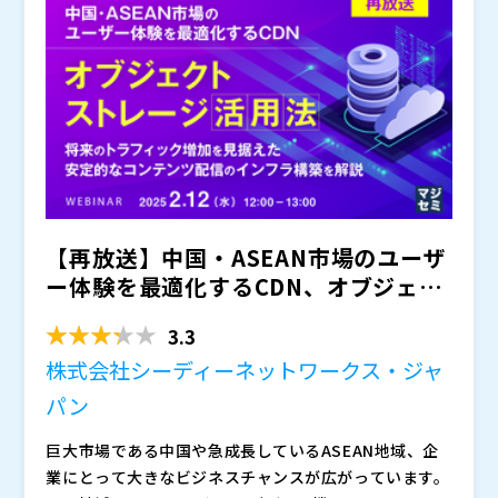
ュリティのトピックについて、本質的な教育を提供し、
アイデア交換の場となることを目的しています。
このマスタークラスでは、効果的なサイバーセキュリテ
ィ戦略の策定、提供、および実施に必要なツール、提案
された戦略に対する合意形成の方法、そしてセキュリテ
ィインシデント対応に関連する「サイバープレイブッ
参加者はまた、AIを悪用したサイバー脅威への対抗に不
ク」の開発について解説します。
可欠となる、AIドリブンな防御メカニズムの役割につい
ても詳しく見ていきます。
サイバーセキュリティの業界をリードする専門家たちと
【再放送】中国・ASEAN市場のユーザ
交流を通じて、AIが私たちが直面する脅威ならびに構築
すべき防御の双方をどのように再形成しているかについ
ー体験を最適化するCDN、オブジェク
て知見を得ることができます。
Ardagh Group(アルダーグループ) 最高情報セキュリテ
トストレージ活用法...
ィ責任者(CISO) / ノースイースタン大学およびコロンビ
3.3
ア大学講師
株式会社シーディーネットワークス・ジャ
ノースイースタン大学 テクノロジーマネジメントおよ
パン
びデジタルリーダーシップセンター アソシエイト・バ
イス・プロボースト兼 センター長 / コロンビア大学実
巨大市場である中国や急成長しているASEAN地域、企
務教授
このフォームを送信することにより、Nutanixおよびそ
業にとって大きなビジネスチャンスが広がっています。
の認定パートナーとノースイースタン大学が、今後のイ