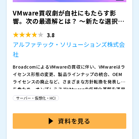
ネットワーク品質向上とグローバル視点での最適化手法
＜対象システムの例＞ ・Webサイト ・Webアプリケー
VMware買収劇が自社にもたらす影
を具体的に理解していただける内容となります。
ション ・IoTシステム (通信が必要な電子デバイス機器)
・LMS（eラーニングシステム） ・SaaS ・ドライバ・
響。次の最適解とは？ ～新たな選択肢
ユーティリティー ・マニュアル・取扱説明書 ・ソフト
※上記は一部の例です。
となり得るNutan...
ウェア・アプリケーション ・WEBカタログ ・画像デー
株式会社シーディーネットワークス・ジャパン（
）
3.8
タベースシステム
株式会社オープンソース活用研究所（
）
アルファテック・ソリューションズ株式会
マジセミ株式会社（
）
社
※共催、協賛、協力、講演企業は将来的に追加、削除さ
れる可能性があります。
BroadcomによるVMwareの買収に伴い、VMwareはラ
イセンス形態の変更、製品ラインナップの統合、OEM
ライセンスの廃止など、さまざまな方針転換を発表しま
した。
このため、オンプレミスでVMwareの仮想化基盤を運用
している企業は、コスト効率や長期的な運用の安定性を
サーバー・仮想化・HCI
確保するために、自社のITインフラ環境を再評価し、最
適な選択肢を検討する必要に迫られています。
自社のITインフラ環境を再評価した結果、仮にVMware
環境を別の環境へ移行する場合には、複数の選択肢が存
資料を見る
在します。
リモートワークを中心とした働き方の変化や、クラウド