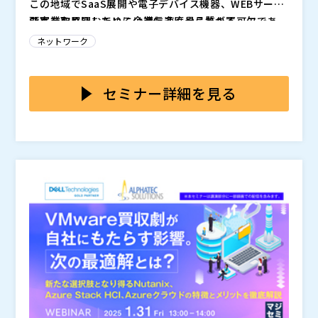
この地域でSaaS展開や電子デバイス機器、WEBサービ
ベント、製品、ニュース、およびその他のマーケティン
ス事業を展開している企業も多く見られます。
顧客を取り込むためには通信速度や品質が不可欠であ
グ情報を電話または電子メールでお客様に連絡すること
お客様は、いつでも、マーケティング情報の配信停止を
り、モバイルサイトの読み込みに3秒以上かかると訪問
ネットワーク
に同意したものとみなされます。
することができます。Nutanixの情報配信等におけるデ
者の53%が離脱するという調査結果もあります。 この
ータの利用については、当社のプライバシー・ステート
急速に成長する市場では、顧客の要求レベルも急速に向
中国やASEANでは国ごとに通信環境が異なり、同じ国
メントが適用されます。該当するパートナーのプライバ
ニュータニックス・ジャパン合同会社（
）
上しており、通信の安定性確保は顧客体験に直結する重
内でも都市部と地方で通信環境の差が大きいのが現実で
セミナー詳細を見る
シーポリシーは、各社のウェブサイトをご確認くださ
株式会社オープンソース活用研究所（
）
要な要素です。
す。 地域の特性に応じたネットワークの最適化が必要
い。
マジセミ株式会社（
）
であり、これらの地域でビジネスを展開する企業にとっ
例）中国での大規模検閲システムの存在やISP相互接続
※共催、協賛、協力、講演企業は将来的に追加、削除さ
て大きな課題となります。
性の悪さ、ICP（配信許可番号）取得など独自ルールへ
れる可能性があります。
の対応など。
現状では現地規制をクリアしつつ、最適な通信速度や品
質を確保してコンテンツを提供できている事業者は少な
く、コンテンツのリッチ化や事業拡大に伴うトラフィッ
ク増加により、通信速度やコスト面などの問題が顕在化
本セミナーでは、インターネットでのデータ配信やWE
する可能性があります。
Bサイト表示を高速化するためのソリューションである
CDNをご紹介します。 数多くあるCDNサービスの中で
も、弊社では中国/ASEAN地域に強みを持ち、この地域
グローバルでビジネス展開をするOA機器メーカー様の
でビジネスを行う事業者に特に適した内容です。
事例や、使いやすいGUIで定評のある本製品の実際の管
理画面や設定作業のデモも含めてご紹介いたします。