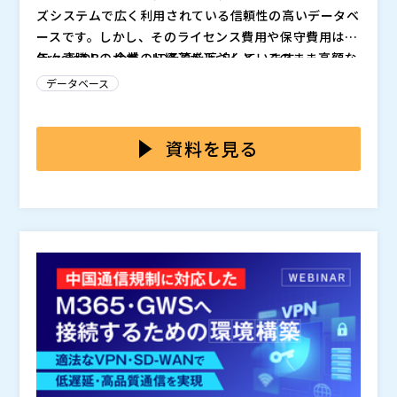
マジセミ株式会社（
）
ズシステムで広く利用されている信頼性の高いデータベ
※共催、協賛、協力、講演企業は将来的に追加、削除さ
ースです。しかし、そのライセンス費用や保守費用は
れる可能性があります。
年々高騰し、企業のIT予算を圧迫しています。
Oracle DBのサポート終了が近づくと、そのまま高額な
費用を支払い続けるか、新しいデータベースシステムに
データベース
移行するかの選択を迫られます。この判断を行う上で最
も重要なのが、投資対効果の見極めです。「移行プロジ
本セミナーでは、Oracle DBからPostgreSQLへの移行
ェクトにかかる初期費用」「運用コストの変化」「投資
事例をもとに、具体的なコスト削減効果や投資対効果、
資料を見る
回収までの期間」などが不透明だと、具体的な移行計画
さらに移行時に発生しやすい技術的な課題や、既存シス
を立てることは困難でしょう。
テムへの影響を最小限に抑える方法などを解説します。
株式会社シーイーシー（
）
Oracle DBの高コスト問題にお悩みの方はぜひご参加く
株式会社オープンソース活用研究所（
）
ださい。
マジセミ株式会社（
）
※共催、協賛、協力、講演企業は将来的に追加、削除さ
れる可能性があります。