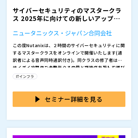
サイバーセキュリティのマスタークラ
ス 2025年に向けての新しいアップデ
ート
ニュータニックス・ジャパン合同会社
この度Nutanixは、２時間のサイバーセキュリティに関
するマスタークラスをオンラインで開催いたします(通
訳者による音声同時通訳付き)。同クラスの修了者は、
ノースイースタン大学テクノロジーマネジメントおよび
サイバー攻撃はここ数年、その量と巧妙さを著しく増し
デジタルリーダーシップセンター からサイバーセキュ
ています。特にクラウド、IoT、さらに昨今ではAIを含
ITインフラ
リティ認定証を受け取る事ができます。
むテクノロジーの進展により、組織は自社のIT環境をモ
ダナイズできる確かな機会を得てきました。
しかし、悪意のある行為者がAIを活用して、攻撃の的を
絞り適応性の高い検知困難な攻撃が可能になるため、こ
セミナー詳細を見る
のような進歩はますます複雑化するサイバー脅威の一因
となっています。
デジタルランドスケープが進化する中、機密データおよ
びITインフラストラクチャーを保護するための堅牢なサ
イバーセキュリティ戦略の必要性が、かつてないほどま
でに重要になっています。
今回のNutanixマスタークラスは、重大なサイバーセキ