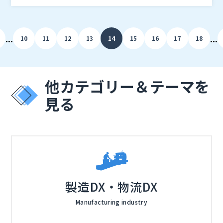
要件を統合的に判断してインフラを選択、構築をするこ
フラ構築が求められます： ・規制への適応：中国で
日中間通信の高品質化を図るには、まず中国国内の通信
とは容易ではありません。
はインターネット通信が規制されており、適切な法令遵
規制に適応することが必須です。適応せずに通信をする
守が必須です。 ・ネットワーク遅延の最小化：業務
ことも可能ですが罰則のリスクが伴います。 本セミナ
...
...
10
11
12
13
14
15
16
17
18
効率を確保するため、通信遅延や不安定さを回避する高
ーでは現地法令に準拠した形で通信の安定性を担保する
こんな方におすすめなセミナーです。 ・中国拠点でM
品質なネットワーク設計が必要です。 これらの要件を
ための法規制対応、インフラ構築について詳細に解説し
icrosoft 365やGoogle Workspace等のクラウドサー
統合的に判断し、適切な通信サービスやインフラを選
ます。
ビスの利用環境に課題を抱えている方 ・専用線の敷
択・構築することが、中国ビジネスの成功を支える鍵と
設コストや帯域の不足にお悩みの方 ・新たに日中間
他カテゴリー＆テーマを
なります。
通信ネットワークを構築予定の方
見る
クララ株式会社（
）
株式会社オープンソース活用研究所（
） マジセミ株式
会社（
）
※共催、協賛、協力、講演企業は将来的に追加、削除さ
れる可能性があります。
製造DX・物流DX
Manufacturing industry