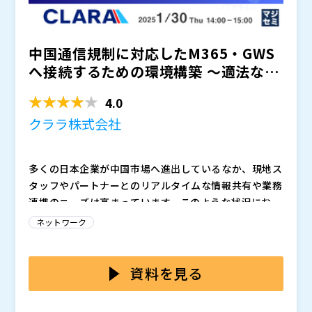
中国通信規制に対応したM365・GWS
へ接続するための環境構築 ～適法なV
PN・SD-WAN...
4.0
クララ株式会社
多くの日本企業が中国市場へ進出しているなか、現地ス
タッフやパートナーとのリアルタイムな情報共有や業務
連携のニーズは高まっています。このような状況におい
て、中国でも日本と同様にMicrosoft 365やGoogle W
中国におけるITインフラ・日中間ネットワークの構築に
ネットワーク
orkspaceを利用し、業務システムの統一化とスムーズ
は、いくつか特有のポイントを考慮する必要がありま
なアクセスを実現したいという企業が増加傾向にありま
す。まず、中国ではインターネット通信が厳しく規制さ
す。 クラウドベースの統一した業務システムを円滑に
れており、これに対応した適切な通信サービスの選定が
中国でクラウドサービスを快適に利用するためには、い
資料を見る
活用するためには、VPN・SD-WAN・専用線などの高速
重要です。 また、通信品質を左右するネットワークの
くつか特有の課題を解決する必要があります。具体的に
かつ安定したネットワーク接続が必要不可欠です。
遅延や安定性にも注意を払う必要があります。これらの
は、以下のポイントを考慮したネットワーク利用・イン