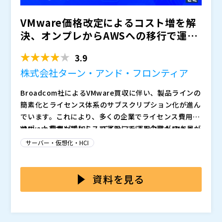
介します。「このままVMwareを継続するべきか、移行
VMware価格改定によるコスト増を解
すべきか？」とお悩みの方は、ぜひご参加ください。
決、オンプレからAWSへの移行で運用
効率とコスト削減を...
3.9
株式会社ターン・アンド・フロンティア
Broadcom社によるVMware買収に伴い、製品ラインの
簡素化とライセンス体系のサブスクリプション化が進ん
でいます。これにより、多くの企業でライセンス費用や
サポート費用が増加し、ITインフラ運用コストの上昇が
VMwareをオンプレミスで運用している企業がAWSへ
大きな課題となっています。
移行することは、コスト削減や運用効率化を実現する大
サーバー・仮想化・HCI
きなチャンスです。しかし、移行を成功させるために
は、移行対象となるシステムの選定、コスト削減効果の
本セミナーでは、VMwareの価格改定に伴うコスト増へ
最大化、クラウドの利点を活かした運用最適化など、事
の具体的な対応策として、AWSへの移行プロセスをわ
資料を見る
前準備と移行計画が重要です。また、移行後のクラウド
かりやすく解説します。また、移行後のクラウド環境で
環境での効率的な管理方法を確立することも、長期的な
の運用効率化やコスト最適化の手法についても詳しくご
株式会社ターン・アンド・フロンティア （
）
成功の鍵となります。
紹介します。この機会に、クラウド移行を通じて貴社の
株式会社オープンソース活用研究所（
）