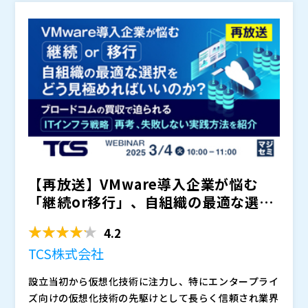
期的なコスト最適化が可能になります。生成AIやHPC環
株式会社オープンソース活用研究所（
）
境の安定稼働をサポートするためのソリューションを紹
マジセミ株式会社（
）
介します。
※共催、協賛、協力、講演企業は将来的に追加、削除さ
れる可能性があります。
【再放送】VMware導入企業が悩む
「継続or移行」、自組織の最適な選択
をどう見極めればいい...
4.2
TCS株式会社
設立当初から仮想化技術に注力し、特にエンタープライ
ズ向けの仮想化技術の先駆けとして長らく信頼され業界