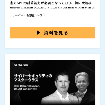
途でGPUの計算能力が必要となっており、特に大規模言
語モデルの処理やシミュレーション計算では、高性能な
AWSやAzure、Google Cloudといった大手クラウドベ
GPUが不可欠です。
ンダーのGPUインスタンスを利用して自社製のAI開発を
サーバー・仮想化・HCI
進めている企業は少なくありません。しかし、使えば使
うほど料金が上がる従量課金制により、コストが予想を
このような課題を解決するため、自社でGPUサーバー
大きく上回るケースが増えています。このコスト増大
を保有する企業が増えています。NVIDIAと強い連携関
資料を見る
は、AI開発の規模拡大や新規プロジェクトの着手を躊躇
係にあるGIGABYTEは、最新のGPU技術をいち早く取
させる要因にもなり得ます。
り入れたサーバーを提供しています。そのGIGABYTEサ
株式会社アドバネット（
）
ーバーを販売するアドバネットは、45年の経験を活か
GIGABYTE （
）
し、お客様の規模や用途に合わせて最適なサーバー構成
GIGABYTE（
）
を提案します。小ロットからの導入が可能で、将来的な
株式会社オープンソース活用研究所（
）
拡張もスムーズに行えます。本セミナーでは、実際の導
マジセミ株式会社（
）
入事例を交えながら、コスト効率の良いAI基盤の作り方
※共催、協賛、協力、講演企業は将来的に追加、削除さ
をご紹介します。
れる可能性があります。