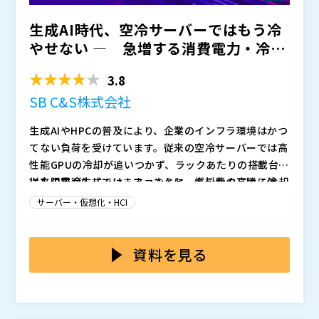
生成AI時代、空冷サーバーではもう冷
やせない ― 急増する消費電力・冷却
コストをどう抑えるか...
3.8
SB C&S株式会社
生成AIやHPCの普及により、企業のインフラ環境はかつ
てない負荷を受けています。従来の空冷サーバーでは高
性能GPUの冷却が追いつかず、ラックあたりの搭載台数
にも限界が生じています。さらに、燃料費の高騰に伴
従来の空冷方式では、ファンとヒートシンクによる冷却
い、インフラ設備を維持するコスト負担が増加傾向にあ
能力が限界に達しつつあります。これまでラックあたり
サーバー・仮想化・HCI
ります。これからのインフラ戦略には、単なるサーバー
10kW程度の消費電力が、これからの高性能GPUサーバ
増強ではなく冷却技術の最適化が不可欠であり、またそ
ーでは1台あたり10kW超えていきます。空冷では十分
本セミナーでは、Lenovoの最新水冷サーバーと従量課
れらをどのように調達するべきかも考えなくてはいけま
な集約率が確保できず、結果として運用コストが増大し
金型インフラサービス「TruScale」による次世代イン
資料を見る
せん。企業は今、持続可能でコスト効率の高い選択を迫
てしまいます。一方、水冷技術を導入すれば、サーバー
フラ戦略をご紹介します。Lenovoの水冷技術は、産業
られています。
の高密度配置が可能になり、冷却性能を確保しながら省
廃棄物を排出しない独自設計を採用し、環境負荷を抑え
SB C&S株式会社（
）
電力化を実現できます。今、生成AI時代に適したインフ
ながら高効率な冷却を実現します。また、TruScaleを
レノボ・エンタープライズ・ソリューションズ合同会社
ラの選択が求められています。
活用することで、IaaSのような柔軟性を維持しつつ、長
（
）