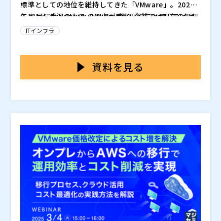
標準としての地位を維持してきた「VMware」。2023
年11月にBroadcomの買収が完了したことで、ライセ
そうした状況の中で、VMware導入企業では既存の仮想
ンス形態や製品ラインナップ、サポート体制、OEMラ
化基盤から他の仮想化プラットフォームやクラウドサー
ITインフラ
イセンスの廃止など様々な方針変更が実施されていま
ビスへの移行を検討する動きが広まっています。VMwa
す。一部の企業では、ライセンスコストの増加が発生す
reの買収を契機に、自社のクラウド戦略やオンプレミス
ITインフラの移行は、多くの企業・組織にとって大きな
るなど、導入企業への影響が懸念されています。
運用などを再評価したり、見直しを進めるようになりま
リスクとコストを伴うプロジェクトです。仮想化環境を
資料を見る
した。 VMware基盤からの代替手段には、主要クラウ
見直す際には、他の導入済み製品やサービスとの関係を
ドプロバイダーやオープンソース仮想化プラットフォー
考慮した選定やシステムの再構築が必要です。また、仮
TCS株式会社（
）
ム、ハイパーコンバージドインフラストラクチャ（HC
想化ライセンス費用、運用コスト、セキュリティ、他製
株式会社オープンソース活用研究所（
）
I）、コンテナベースのインフラなどが考えられます。
品との相性などを踏まえて判断しなければいけません。
マジセミ株式会社（
）
もちろんVMware環境を継続することを選ぶ組織も少な
ITインフラ運用で失敗しないためにはどのような判断が
※共催、協賛、協力、講演企業は将来的に追加、削除さ
くありません。 こうした選択肢から自社のリソースや
必要なのでしょうか。 本セミナーは、VMware移行な
れる可能性があります。
運用方針、今後のITインフラ戦略に合致する手段を検討
ど自社のITインフラの見直しを検討されている企業・組
しなければなりません。
織の情報システム部門、システム運用部門の方を対象に
開催いたします。ITインフラ更新のタイミングで検討に
上がる「オンプレミスをそのまま更新するのか、クラウ
ドへの移行を検討するのか」という課題への解決策とし
て、経験豊富なシステムコンサルタントがIT環境を診断
し、最適なインフラ基盤を提案する診断サービスをご紹