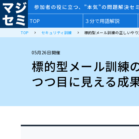
参加者の役に立つ、”本気”の問題解決セ
TOP
３分で用語解説
TOP
セキュリティ訓練
標的型メール訓練の正しいやり
05月26日開催
標的型メール訓練
つつ目に見える成