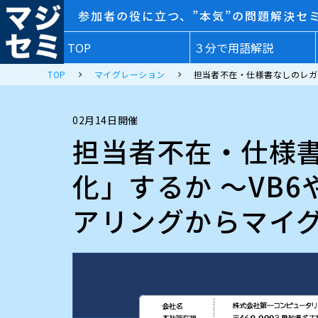
参加者の役に立つ、”本気”の問題解決セ
TOP
３分で用語解説
TOP
マイグレーション
担当者不在・仕様書なしのレガシ
02月14日開催
担当者不在・仕様
化」するか 〜VB6
アリングからマイ