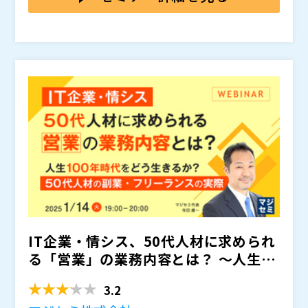
言われています。 もちろん、企業にとって異なります
が、半減する企業も多いようです。
世界中でデジタル化競争が激しさを増す中、日本でも急
速にDXが進められています。 しかし国内では、特に中
小（ユーザー）企業で大幅にIT人材が不足しており、D
Xの足かせになっています。
このような中、IT知識、ITスキルを持った、IT企業や
情報システム部門の40代～60代人材が果たすべき役割
は大きいはずです。
本セミナーでは、書籍「LIFE SHIFT」を参考にしなが
ら、人生100年時代の生き方について考えていきます。
また、年金制度改正の概要や、今後の改正の方向性など
についても解説します。
さらに、IT企業の40代～60代人材が副業やフリーラン
スの活動を行う場合、どのような業務内容が求められて
いるのか、どのようなスキルが求められているのかにつ
いて解説します。 今回はその中でも「営業（未経
マジセミ株式会社（
）
IT企業・情シス、50代人材に求められ
験）」について、業務内容や実際の報酬を含めて、具体
株式会社オープンソース活用研究所（
）
的に解説していきます。
マジセミ株式会社（
）
る「営業」の業務内容とは？ ～人生10
※共催、協賛、協力、講演企業は将来的に追加、削除さ
0年時代をどう生...
れる可能性があります。
3.2