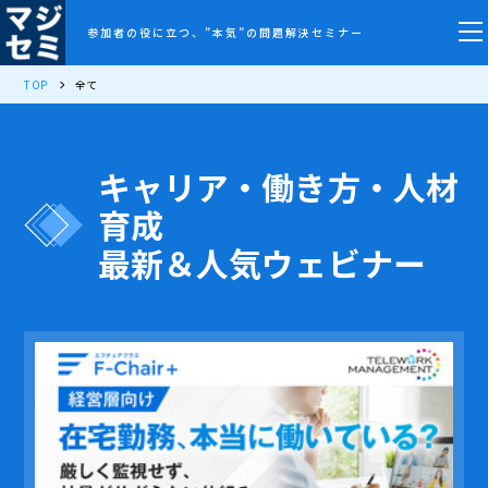
参加者の役に立つ、”本気”の問題解決セミナー
TOP
全て
キャリア・働き方・人材
育成
最新＆人気ウェビナー