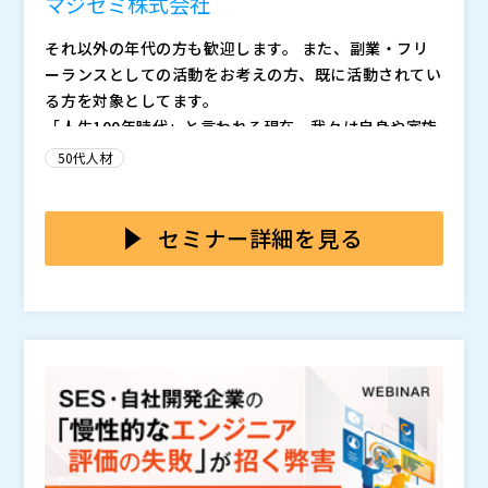
マジセミ株式会社
それ以外の年代の方も歓迎します。 また、副業・フリ
ーランスとしての活動をお考えの方、既に活動されてい
る方を対象としてます。
「人生100年時代」と言われる現在、我々は自身や家族
の生活を支えるため、65歳定年を超えても働き続ける
50代人材
必要があると言われています。
しかし、50歳を超えて「役職定年」「定年継続雇用」
「定年再雇用」などを迎えると、年収は大幅に下がると
セミナー詳細を見る
言われています。 もちろん、企業にとって異なります
が、半減する企業も多いようです。
世界中でデジタル化競争が激しさを増す中、日本でも急
速にDXが進められています。 しかし国内では、特に中
小（ユーザー）企業で大幅にIT人材が不足しており、D
Xの足かせになっています。
このような中、IT知識、ITスキルを持った、IT企業や
情報システム部門の40代～60代人材が果たすべき役割
は大きいはずです。
本セミナーでは、IT企業の40代～60代人材が副業やフ
リーランスの活動を行う場合、どのような業務内容が求