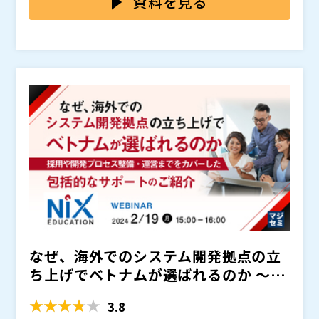
資料を見る
めた方も、スキルや文化についていけずに離職してしま
部分もありますが、他者を育成、統率する能力や、ビジ
たします。 大きな特長として、育成対象となるメンバ
うといった事が珍しくない状況となっています。
ネスや事業戦略に関する知識やそれを理解しようとする
ーへのアプローチが「内省支援」であること、適切なコ
株式会社PABLO（
）
姿勢は実務の中では中々身に着けられないといった状況
ーチャーをアサインできる点、 あわせて、組織長への
株式会社オープンソース活用研究所（
） マジセミ株式
が散見されます。 それにより、教育やマネジメントに
「育成業務支援」として、組織長へのフィードバックを
会社（
）
必要な要素が不足したまま、人材育成に携わり、行き詰
行うことで、メンバーの育成を支援できる点が挙げられ
まってしまうといった事が起こり得るのです。
ます。 これらの特長により、一過性の学びで終わらせ
ず、「経験から常に学び続ける」人材育成を実現してい
くことで、組織の成果を最大化する支援を行っていきま
す。 社員の育成に課題を感じている方や、個人だけで
はなく組織としてのレベル向上を図りたいとお考えの方
に特におすすめの内容です。
なぜ、海外でのシステム開発拠点の立
ち上げでベトナムが選ばれるのか ～採
用や開発プロセス整備・...
3.8