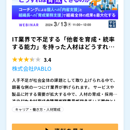
IT業界で不足する「他者を育成・統率
する能力」を持った人材はどうすれば
育成できるのか ～コー...
3.4
株式会社PABLO
人手不足が社会全体の課題として取り上げられる中で、
顕著な例の一つにIT業界が挙げられます。 サービスや
製品に対する需要が拡大する中で、人材の育成・採用が
追い付かないという状況が発生しています。 これは、I
こうした人材育成の課題をIT業界が抱えている理由とし
T業界で働きたいと考える方の数の問題というよりも、
て、IT業界における教育やマネジメントを行う人材の育
キャリア・働き方・人材育成
必要とされているスキルなどの要件が合致するかという
成がうまくいっていないという点が挙げられます。 例
ことが重要になってくるという点からも不足が拡大して
えば、高いITスキルを持っていることは前提として、考
本ウェビナーでは、このような人材育成の課題を解決す
いると言えます。 そのため、未経験でIT業界で働き始
慮されることが多く、実務の延長線上で身に着けられる
るための、法⼈向けビジネスコーチングについて解説い