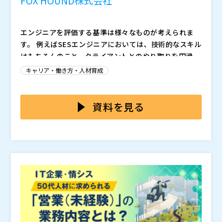
FOX HOUND株式会社
エンジニアを評価する基準は様々なものが考えられま
す。 例えばSESエンジニアにおいては、技術的なスキル
はもちろんのこと、クライアントとのやり取りを円滑に
進めるためのコミュニケーション能力や、 プロジェク
しかし、それぞれの業態において、このような失敗が起
キャリア・働き方・人材育成
トマネジメント能力などが評価の対象となるケースが多
こってしまうのは業務の都合から見ても回避は困難で
くあります。 また、自社開発企業においては技術的な
す。 SESですと基本的にクライアント社内のシステム対
スキルやコミュニケーション能力に加え、特に自社製品
応となり、自社開発の場合は目下のプロジェクトで活躍
本セミナーでは、このようなジレンマを解消する手段と
資料を見る
やサービスの開発に係るスキルのレベルが評価に大きく
できるかが鍵となるため、それぞれの環境においてエン
して、エンジニア一人ひとりの適切な評価を実現する
関わる傾向にあります。 そうした状況の中で、エンジ
ジニアと案件の間に生まれた歪やギャップは広がってい
「SLスタジオProbe」をご紹介します。 その大きな特
ニアは高い評価を得るために、求められるスキルを伸長
くばかりだからです。 また、適切な評価が行われない
長として、個人のスキルや担当した案件はもちろん、面
させようと努力をしていきます。 その結果、エンジニ
ことにより、エンジニア一人ひとりの強みや弱みも把握
談結果や他者からの評価といった項目も紐づけが可能で
アが保有するスキルに偏りができ、エンジニア個人とし
できず、育成やアサインなどの場面でも最適解を見出せ
ある点が挙げられます。 これにより、エンジニアのス
FOX HOUND株式会社（
）
てのスキルセットが歪になるだけではなく、エンジニア
ないといった状況が生まれてしまう可能性があります。
キルセットを見える化し、「どの人材がどのようなスキ
株式会社オープンソース活用研究所（
） マジセミ株式
が身に着けている能力がそれぞれ複雑に異なるため、
ルをどの程度のレベルで保有しているか」や、「組織内
会社（
）
個々の実力を正しく把握した上で適切な業務を任せるこ
で不足しているスキル」といった情報も容易に確認でき
※共催、協賛、協力、講演企業は将来的に追加、削除さ
とが難しくなっていくと考えられます。
ます。 また、学習の記録や担当中のプロジェクトなど
れる可能性があります。