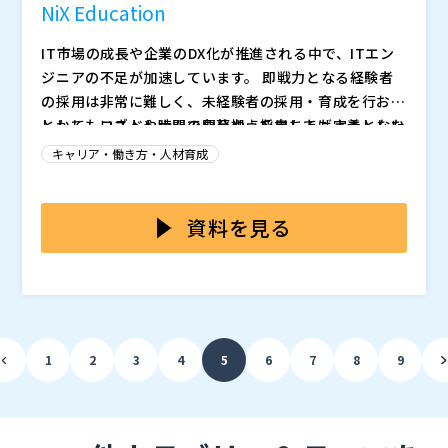
NiX Education
IT市場の成長や企業のDX化が推進される中で、ITエン
ジニアの不足が加速しています。 即戦力となる経験者
の採用は非常に難しく、未経験者の採用・育成を行おう
としてもコストや時間の負荷や、採用しても定着しない
しかし、いざベトナムで開発拠点を立ち上げようとした
といったリスクも発生します。 こういった経緯から、
企業において、以下のような課題が発生していることが
キャリア・働き方・人材育成
システム開発拠点を海外で立ち上げ運営を行っていこう
散見されます。 ・コミュニケーションがうまく行えな
とお考えの方も多いと思いのではないでしょうか？ 数
い ・ベトナム、日本双方の文化を理解しあえず、不満
本ウェビナーでは、採用や開発プロセスの整備といった
ある拠点候補の中でも、ベトナムが検討候補にあがる確
が生まれる ・採用や体制の整備、運用開始後の調整が
立ち上げ段階の課題を解消するだけではなく、運用開始
資料を見る
率は高く、アンケートを基にした調査でも1位を獲得す
困難
後の給与支払いといった点までカバーする、包括的なサ
るなど、高い評価を得ています。 その理由には様々な
ポートサービスをご紹介いたします。 運営するNiX Edu
NiX Education（
）
ことが挙げられますが、例えば人件費が抑えられる点や
cationは、日本企業のDX支援を行った経験をベースに
株式会社オープンソース活用研究所（
） マジセミ株式
IT教育が盛んで人材が豊富である点、義務教育で日本語
日本のIT業において即戦力となるIT人材を生み出すため
会社（
）
を学ぶ機会が多くあり日本との親和性が高い点から、優
の独自の教育カリキュラムを展開しています。 また、
1
2
3
4
5
6
7
8
9
秀な人材をコストを抑えながら確保できるため人気が高
産学連携による人材育成も取り組んでおり、そうした背
まっていると考えられます。
景から日本の文化をしっかり把握したうえで優秀な人材
の確保や細やかなサポートを提供しています。 IT人材
の採用に課題をお持ちの方や、ベトナムでのシステム開