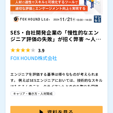
められているのか、どのようなスキルが求められている
のかについて解説します。 今回はその中でも「営業」
また、実際の報酬はどうなるのかについても解説しま
について具体的に解説していきます。 ・IT関連の商
す。
品・サービスを販売する「営業」の仕事
マジセミ株式会社（
）
株式会社オープンソース活用研究所（
）
SES・自社開発企業の「慢性的なエン
マジセミ株式会社（
）
※共催、協賛、協力、講演企業は将来的に追加、削除さ
ジニア評価の失敗」が招く弊害 ～人材
れる可能性があります。
の適性やスキルを可視...
3.9
FOX HOUND株式会社
エンジニアを評価する基準は様々なものが考えられま
す。 例えばSESエンジニアにおいては、技術的なスキル
はもちろんのこと、クライアントとのやり取りを円滑に
進めるためのコミュニケーション能力や、 プロジェク
しかし、それぞれの業態において、このような失敗が起
キャリア・働き方・人材育成
トマネジメント能力などが評価の対象となるケースが多
こってしまうのは業務の都合から見ても回避は困難で
くあります。 また、自社開発企業においては技術的な
す。 SESですと基本的にクライアント社内のシステム対
スキルやコミュニケーション能力に加え、特に自社製品
応となり、自社開発の場合は目下のプロジェクトで活躍
本ウェビナーでは、このようなジレンマを解消する手段
資料を見る