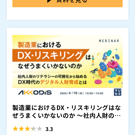
まう可能性があります。 ウェビナーの前半では、適正
トの運用を徹底解説いたします。 運用方法を紙やエク
な評価の重要性について、具体的な事例を踏まえ解説い
セルからシステムに切り替えることで、評価者・被評価
大興電子通信株式会社（
）
たします。
者の負担が軽減できるだけでなく、人事担当者の工数も
株式会社カオナビ（
）
大幅な削減を期待できます。 評価運用効率化のベスト
株式会社オープンソース活用研究所（
） マジセミ株式
プラクティスとともに、具体的なシステムの活用方法も
会社（
） ※共催、協賛、協力、講演企業は将来的に追
ご紹介いたします。 人事管理部門の責任者様、ご担当
加、削除される可能性があります。
者様に特におすすめの内容です。
製造業におけるDX・リスキリングはな
ぜうまくいかないのか ～社内人財のリ
テラシーの可視化から...
3.3