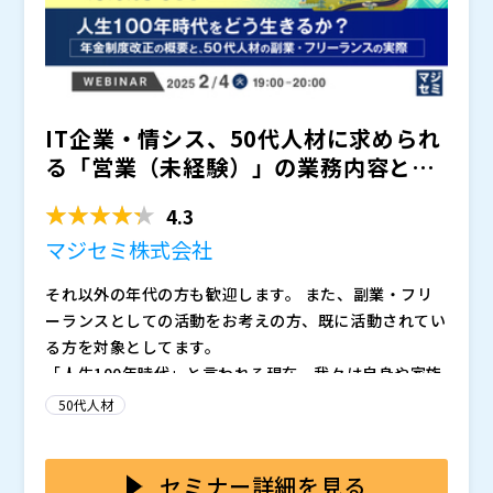
もリアルタイムに確認できることで、成果だけではなく
プロセスも踏まえた評価が実現できる点でも、人材の最
適な活用を促進し成果の最大化を後押しします。 そう
した適切な評価を行える状況を作ることで、評価される
エンジニアも納得感が増し、離職防止につなげていくこ
IT企業・情シス、50代人材に求められ
とが可能です。 あわせて、エンジニアのスキルや担当
案件もリアルタイムに把握できるため、計画的な育成を
る「営業（未経験）」の業務内容と
実現することができます。 SES・自社開発企業において
は？ ～人生100年時...
エンジニアの育成に行き詰まりを感じている方や、離職
4.3
防止を実現したいとお考えの方に特におすすめの内容で
マジセミ株式会社
す。
それ以外の年代の方も歓迎します。 また、副業・フリ
ーランスとしての活動をお考えの方、既に活動されてい
る方を対象としてます。
「人生100年時代」と言われる現在、我々は自身や家族
の生活を支えるため、65歳定年を超えても働き続ける
50代人材
必要があると言われています。
しかし、50歳を超えて「役職定年」「定年継続雇用」
「定年再雇用」などを迎えると、年収は大幅に下がると
セミナー詳細を見る