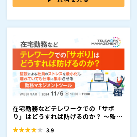
やサービスの開発に係るスキルのレベルが評価に大きく
できるかが鍵となるため、それぞれの環境においてエン
として、エンジニア一人ひとりの適切な評価を実現する
関わる傾向にあります。 そうした状況の中で、エンジ
ジニアと案件の間に生まれた歪やギャップは広がってい
「SLスタジオProbe」をご紹介します。 その大きな特
ニアは高い評価を得るために、求められるスキルを伸長
くばかりだからです。
長として、個人のスキルや担当した案件はもちろん、面
させようと努力をしていきます。 その結果、エンジニ
談結果や他者からの評価といった項目も紐づけが可能で
アが保有するスキルに偏りができ、エンジニア個人とし
ある点が挙げられます。 これにより、エンジニアのス
FOX HOUND株式会社（
）
てのスキルセットが歪になるだけではなく、エンジニア
キルセットを見える化し、「どの人材がどのようなスキ
株式会社オープンソース活用研究所（
） マジセミ株式
が身に着けている能力がそれぞれ複雑に異なるため、
ルをどの程度のレベルで保有しているか」や、「組織内
会社（
） ※共催、協賛、協力、講演企業は将来的に追
個々の実力を正しく把握した上で適切な業務を任せるこ
で不足しているスキル」といった情報も容易に確認でき
加、削除される可能性があります。
とが難しくなっていくと考えられます。
ます。 また、学習の記録や担当中のプロジェクトなど
もリアルタイムに確認できることで、成果だけではなく
プロセスも踏まえた評価が実現できる点でも、人材の最
適な活用を促進し成果の最大化を後押しします。 そう
した適切な評価を行える状況を作ることで、評価される
エンジニアも納得感が増し、離職防止につなげていくこ
在宅勤務などテレワークでの「サボ
とが可能です。 SES・自社開発企業においてエンジニア
の育成に行き詰まりを感じている方や、離職防止を実現
り」はどうすれば防げるのか？ ～監視
したいとお考えの方に特におすすめの内容です。
による社員のストレスを最...
3.9