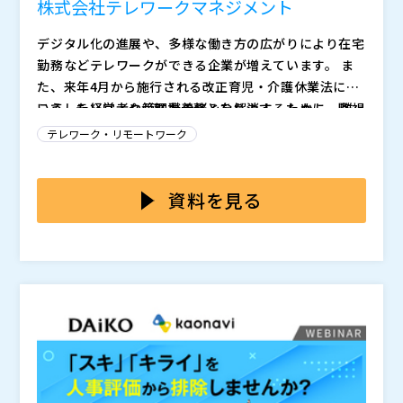
株式会社テレワークマネジメント
デジタル化の進展や、多様な働き方の広がりにより在宅
勤務などテレワークができる企業が増えています。 ま
た、来年4月から施行される改正育児・介護休業法にお
いて、テレワークが努力義務となります。 しかし、離
こうした経営者や管理職の悩みを解消するために、監視
れて働く社員がサボらずに仕事に集中しているか、不安
ツールを検討している企業も多いのではないでしょう
テレワーク・リモートワーク
に思う経営者や管理職が少なくありません。
か？ 監視ツールには、社員が仕事している様子をカメ
ラで撮影したり、マウスやキーボードの操作を記録した
本ウェビナーでは、経営者や管理職の課題を解決しつ
り、PC画面を常時録画する機能が一般的です。 しか
つ、社員のストレスを最小化する「F-Chair+(エフチェ
資料を見る
し、新たな課題が社員側で発生します。 社員は常時監
アプラス)」をご紹介いたします。 一般的な監視ツール
視されていることにストレスを感じ、仕事の進行だけで
との大きな違いは、社員にストレスを感じさせない機能
株式会社テレワークマネジメント（
）
なく心身の健康に悪影響を及ぼし、離職につながりかね
(特許取得済)が備わっている点です。さらに、社員一人
株式会社オープンソース活用研究所（
） マジセミ株式
ません。
一人が時間を意識して、効率よく働くための機能も用意
会社（
） ※共催、協賛、協力、講演企業は将来的に追
されています。 本ウェビナーでは、機能のご紹介はも
加、削除される可能性があります。
ちろん、運用方法や導入事例、経営者や管理職の方が得
られるメリットをわかりやすく解説いたします。 在宅
勤務などテレワークを導入している、または導入を検討
している企業の経営者様や管理部門の方に特におすすめ