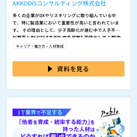
AKKODiSコンサルティング株式会社
多くの企業がDXやリスキリングに取り組んでいる中
で、特に製造業において重要性が高いと言われていま
す。 その理由として、少子高齢化が進む中で人手不足
が顕著となっている点をカバーする手段として、 DXの
しかし、DXやリスキリングを推進しようとしても思う
推進による生産性の向上や人員に代わる手段の獲得を目
ように進まず、結局挫折してしまうというケースも珍し
キャリア・働き方・人材育成
指すために取り組まれています。 また、リスキリング
くありません。 例えば、社内に知見を持つ人財がおら
については、既存の従業員がAIやロボティクス等の新た
ず、どこから手を付ければいいかわからないといった状
こうした課題を解決するための手段として、本ウェビナ
な技術を使いこなす能力を習得することを推進し、 新
況に陥ってしまうことや、 推進を開始したものの、ゴ
ーでは「ITリテラシーアセスメント」と「デジタルリテ
資料を見る
たな技術を最大限活用できる体制を構築するために推進
ールやプロセスが不明確で成果が出ないといった事が挙
ラシー研修」を解説いたします。 ITリテラシーアセス
されています。
げられます。
メントでは、社員のITリテラシーの把握、専門用語やス
AKKODiSコンサルティング株式会社（
）
キルに対する不安の払拭、DX推進に向けたアクション
株式会社オープンソース活用研究所（
） マジセミ株式
プランの明確化を行います。 そのうえで、豊富な研修
会社（
）
メニューの中から、自社に本当に適した研修を選択する
ことで人財の育成を行うことができます。 社内のDXや
リスキリングの推進を行いたいとお考えの方や、従業員
のスキルが把握できていないとお考えの方に特におすす
めの内容です。