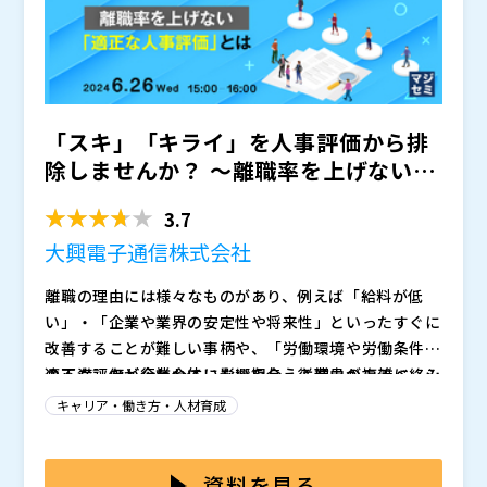
の内容です。
「スキ」「キライ」を人事評価から排
除しませんか？ ～離職率を上げない
「適正な人事評価」とは～
3.7
大興電子通信株式会社
離職の理由には様々なものがあり、例えば「給料が低
い」・「企業や業界の安定性や将来性」といったすぐに
改善することが難しい事柄や、「労働環境や労働条件へ
の不満」など企業全体に影響を与える理由が複雑に絡み
適正な評価が行われていない場合、従業員のモチベーシ
合っています。 こうした理由がある中で、「適切な人
ョンやパフォーマンスが低下してしまったり、 スキル
キャリア・働き方・人材育成
事評価が行われていない」と感じることでも多くの離職
や成果に応じた昇進やアサインが行えない事にもつなが
が発生しています。
り、従業員一人ひとりの満足度が低下してしまうだけで
ウェビナーの後半では、適切な人事評価を実現させつ
はなく、 組織としての成長も阻害する要因となってし
つ、人事業務の効率化も達成できるタレントマネジメン
資料を見る