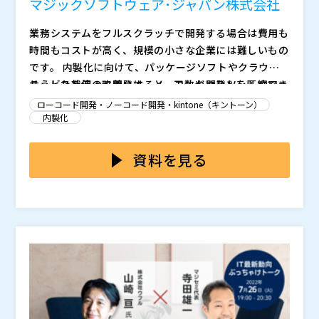
マジックソフトウェア･ジャパン株式会社
ェア協会）副会長を務める。
はじめました。本セッションでは、日本航空株式会社
日本航空株式会社 IT企画本部IT運営企画部技術戦略グ
IT運営企画部 日髙様に、kintone導入のコンセプト
ループ アシスタントマネジャー
業務システムをフルスクラッチで開発する場合は費用も
や、ユーザーによるアプリ開発を支える仕組み作りにつ
2005年、大手鉄道会社に入社し、鉄道信号システムの
時間もコストが高く、規模の小さな企業には難しいもの
いて、IT部門の立場からお話しいただきます。
保守・設計、情報システム企画・開発、海外鉄道事業に
です。 内製化に向けて、パッケージソフトやクラウド
従事。2019年、日本航空に入社し、IT新技術調査やPa
サービスを使って開発すると、工数やコストを圧縮でき
こうした状況の改善には、ノーコード開発ツールやロー
aS利用プロジェクト支援を担当。kintoneのJALグルー
本セッションでは、非エンジニアで事業部門出身のエ
ますが、機能面で不足が生じます。 ちょっとした改修
コード開発ツールが効果的です。 コーディング知識の
ローコード開発・ノーコード開発・kintone（キントーン）
プ内展開を通じてエンドユーザーコンピューティングを
ン・ジャパン株式会社 高橋様に、DX推進をする中
も、SIerに依頼すると工数やコストがどうしてもかかる
ない現場の担当者でも、簡単な修正を内製したい、パッ
内製化
推進する。
で、試行錯誤や葛藤を繰り返しながら、どのように組織
上に、時には期待した機能・性能にならないこともあり
ケージソフトやクラウドサービスを補完するツールを作
ローコードでシステムを開発した後に、基幹システムと
を構想し、IT人材を採用・育成したかをお話いただきま
エン・ジャパン株式会社 事業推進統括部 事業管理部／
ます。 手軽に自社でアドオン開発を行うにはどのよう
りたい、という要望が満たせます。 ただしノーコード
のデータ連携がうまくいかない、データの同期・反映に
資料を見る
す。IT人材不足に悩む企業や新しいツールを導入したも
部長
にすべきなのでしょうか？
開発ツールの場合、シンプルな業務システム開発には対
時間がかかるという課題も出てきます。 システム間の
のの、現場での活用や定着に課題を抱えている企業の方
2006年、エン・ジャパンに新卒入社。求人広告のコピ
応できますが、企業に合わせた複雑なデータ処理やカス
連携にコーディングが必要となり、開発コストやエンジ
本セミナーでは、業務システムの開発内製化を進める上
は必見です。
ーライターとして、延べ2000社以上の新卒・中途採用
タマイズには対応できないことが多いのが実情です。
ニアのリソースが嵩んでしまうことも少なくありませ
での課題、あらゆるシステム間のデータ連携時に起こる
を支援。2016年より企画職にシフト。新規業務フロー
ん。 オンプレミスとクラウドのデータ連携ができな
問題を取り上げ、解決方法をご紹介します。 早い市場
の設計、数十名規模の新組織立ち上げ、ノーコード開発
ロートグループ総合経営ビジョン2030の制定により、
い、連携先のシステムがアップデートされる度に、デー
投入と低いメンテナンスコストを実現するローコード開
・業務システム開発によくある課題 ・Magic xpaでで
を主導。現場出身の非エンジニアとして、事業部のDX
全社の課題を洗い出し、収益・組織健康度向上に繋がる
タ連携が止まってしまうことも悩みの種です。
発ツール「Magic xpa」、クラウド、オンプレミスすべ
きること、機能紹介 ・Magic xpa導入事例 ・システム
を推進。
施策を立案・実行するプロジェクトがスタート。社外の
てのシステムをノン・コーディングで連携する「Magic
間データ連携によくある課題 ・Magic xpiでできるこ
専門家と二人三脚で進める「伴走支援」サービスを活用
ロート製薬株式会社 東京ビジネス&システムセンター
xpi」の機能紹介、導入事例も行います。 「Magic xp
と、機能紹介 ・Magic xpi導入事例 ・開発ツール＋連
マジックソフトウェア・ジャパン株式会社（
）
しながら、kintoneで営業部門の課題解決を実現したプ
アプリケーションシステムグループ
a」は７年連続で実行エンジン型のローコード開発ツー
携ツールの”あわせ技”でできること
株式会社オープンソース活用研究所（
） マジセミ株式