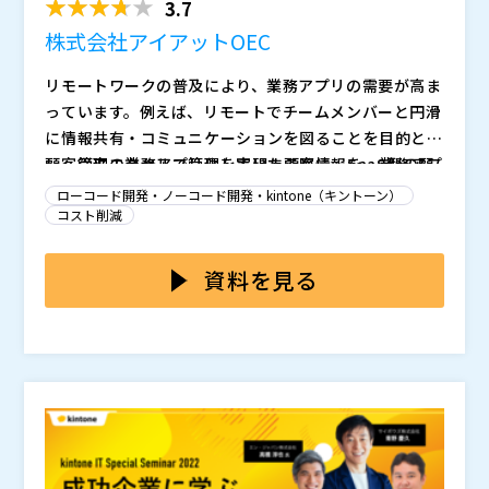
製化です。 では内製化とは、どのような人材を社内で
3.7
確保する必要があることを指すのでしょうか。 本ウェ
マジセミ株式会社（
）
株式会社アイアットOEC
ビナーでは「DX、内製化のためにはどんな人材が必要
NDIソリューションズ株式会社（
） 株式会社テックピッ
なのか」を解説しながら、「そのような人材をいかに育
ト（
） 株式会社オープンソース活用研究所（
）
リモートワークの普及により、業務アプリの需要が高ま
成していくのか」という点について、具体的な育成プロ
っています。例えば、リモートでチームメンバーと円滑
グラムとあわせてお話します。
に情報共有・コミュニケーションを図ることを目的と
し、従来エクセルで管理していた顧客情報を、業務アプ
顧客管理の業務アプリ化を実現する際に、SaaS型の顧
リに移行するといったケースがあります。エクセルでは
客管理システムを利用するのも1つの手段です。しか
ローコード開発・ノーコード開発・kintone（キントーン）
できないユーザへの通知機能も実現することができ、営
し、アプリ化するにあたって要件を詳細に検討する情シ
コスト削減
業力強化にもつながります。
ス要員がいない中小企業では、とりあえずの感覚でメジ
このようなケースを想定すると、情シス要員がいない中
ャーなサービスを利用すると、利用方法が難しい、コス
小企業等での業務アプリ化のファーストステップは、低
資料を見る
トが膨らんでしまい費用対効果が見合わないといった課
コストで手軽に導入できることがポイントとなってきま
題が生じます。企業によっては、そもそも何を目的に業
す。その手段として、スキルが無くとも業務アプリを開
一般的にも”ノーコード”のサービスが広まりつつありま
務アプリを導入するのか、どのように使っていけば良い
発することができる”ノーコード”が注目されています。
すが、目的や用途が明確になっていない、情シス要員の
のか明確になっていないケースもあります。
いない中小企業が、本当にノーコードで業務アプリを開
発できるのでしょうか？ 本セミナーでは、ノーコード
株式会社アイアットOEC（
）
で業務アプリを開発するにあたってのポイントを解説す
株式会社オープンソース活用研究所（
） マジセミ株式
ると共に、その具体的な手段としてノーコードのサービ
会社（
）
スである ”＠pocket(アットポケット)”について紹介し