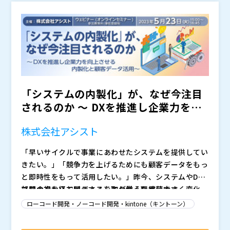
がら、どのように開発工数の削減、開発品質の標準化、
マーケティング部 部長
開発の内製化を実現するのかを解説する予定です。 開
デジタルビジネス統括本部 デジタルビジネス営業本部
発現場の生産性向上の手段としてローコード開発を検討
事業企画部 営業推進課
されている方は、ぜひご参加ください。
アルプス システム インテグレーション株式会社（
）
キヤノンITソリューションズ株式会社（
）
株式会社オープンソース活用研究所（
） マジセミ株式
会社（
）
「システムの内製化」が、なぜ今注目
されるのか ～ DXを推進し企業力を向
上させる内製化と顧...
株式会社アシスト
「早いサイクルで事業にあわせたシステムを提供してい
きたい。」「競争力を上げるためにも顧客データをもっ
と即時性をもって活用したい。」昨今、システムやDX
部門の方からお聞きすることが増えた言葉です。
コロナ禍を経てビジネスを取り巻く環境は大きく変化
し、データドリブン経営や現場力向上の視点からも、お
ローコード開発・ノーコード開発・kintone（キントーン）
客様におけるシステムへの期待は高まる一方です。この
期待を現実にするため、システム提供のスピード化やデ
本セミナーでは、システム開発のスピード化やコスト削