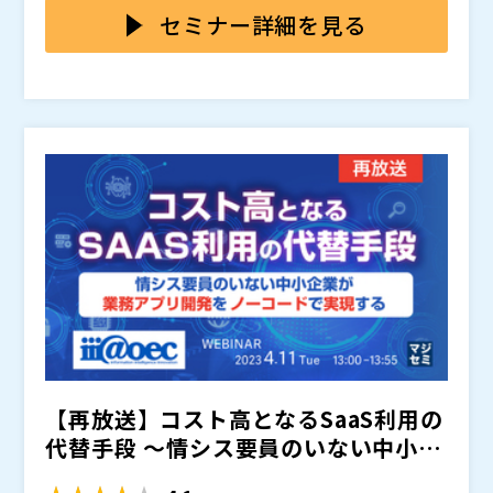
ータ利活用の推進を如何に行うかが、お客様での大きな
減策として昨今注目されている「システム開発の内製
セミナー詳細を見る
課題になっています。
化」に視点をあて、今検討すべき事項、そして各社様の
取り組みをご紹介いたします。また、そのケーススタデ
・デジタル化を加速する為に必要な体制や推進への課題
ィとして、アシストでの「顧客情報を活用したCX向
をお持ちのITやDX推進部門の方
上」の施策についてご紹介させていただきます。
・システム内製化を「これから始めようとしている」企
業や部門 または、既に実施しているが「施策の効果
などで課題がある」方
・より早いサイクルでのシステム提供とコストの課題を
お持ちのIT部門の方
・競争力を上げるためにも顧客データをもっと即時性を
もって活用し、CXを推進したい考えている DX推進部
門の方
コロナの影響で加速したように感じている日本のデジタ
ル化、しかし世界のデジタル競争力ランキングは未だ毎
年落ちている。従来の企業組織構造によるIT／デジタル
【再放送】コスト高となるSaaS利用の
化推進では企業の真のDXは進まない。
ICTの本質を今一度解きほぐし、企業がIT／デジタル化
を加速する為に必要な体制及び推進の課題を示し、どの
代替手段 ～情シス要員のいない中小企
ように進めていかなければならないかについて3社での
業が、業務アプリ開...