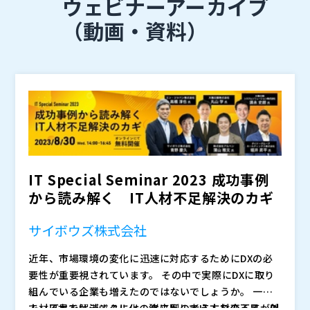
ウェビナーアーカイブ
（動画・資料）
IT Special Seminar 2023 成功事例
から読み解く IT人材不足解決のカギ
サイボウズ株式会社
近年、市場環境の変化に迅速に対応するためにDXの必
要性が重要視されています。 その中で実際にDXに取り
組んでいる企業も増えたのではないでしょうか。 一方
で、日本ではデジタル化の波に反してIT人材の不足が叫
人材不足を解消するには、従来型の考え方を変えて、外