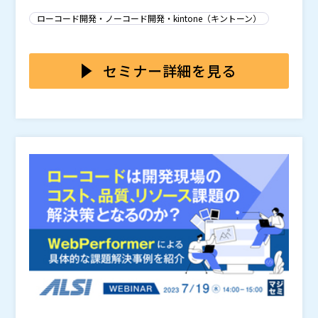
ばれ続けています。
部のベンダーに丸投げするのではなく、社内の人材を育
ローコード開発・ノーコード開発・kintone（キントーン）
成し、現場が主体的にツールを活用しながら継続的な業
務改善を進められる組織づくりが求められています。
本セミナーでは、ローコードツールを用いて内製化を進
め、人材不足解消、人材育成に積極的に取り組まれた株
セミナー詳細を見る
式会社アルペン 蒲山様、ダイドーグループホールディ
ングス株式会社 堀井様、大陽日酸株式会社 丸山様、
皆さまのご参加を心よりお待ちしております。
大陽日酸システムソリューション株式会社 須永様、エ
「IT人材に店舗業務を教えるよりも、店舗業務に詳しい
ン・ジャパン株式会社 高橋様などをゲストに招き、ロ
人にkintoneを教える方が簡単だった」 ウィンター用
ーコード・ノーコード開発ツール「kintone」を用いた
品からゴルフ・アウトドアへと事業領域を拡げ、全国に
最新事例をお伝えすると同時に、人材不足に対応できる
約400店舗を展開するアルペン。2019年に内製化シフト
「グループミッション2030」というありたい姿への実
組織・システムについて考察して参ります。
を掲げ、わずか３年でいくつものシステム開発をスピー
現に向けて、自発的にデジタル技術やデータを活用し、
ディーに実現しています。本セッションでは、デジタル
「新たな価値の創出」「プロセスの変革」「ビジネスの
本部長 兼 情報システム部長の蒲山様をお招きし、劇的
創造」を行っている状態をDX推進のゴールとしている
53の関連企業を含めた約8000人でkintoneを利用する
な内製化を実現した秘訣や、生粋のIT人材ではないメン
ダイドーグループホールディングス。そのために人材や
大陽日酸グループ。Notesからの移行をきっかけに今で
バーによるDXの体制づくり、経営層との関わり方など
組織体制、IT基盤をはじめとする「DXを推進する体
は600ほどのアプリを運用しています。同社が目指す大
を通じたITリーダーが担う役割などについて、サイボウ
制・基盤」の構築に注力されています。その中で気づい
規模組織におけるICT活用を少人数のシステム部門で促
エンジニア不足が叫ばれる今、「現場社員によるDX推
ズ代表取締役社長との対談形式でお話しいたします。
たDX推進の鍵となるデジタル人材や推進体制の内容、
進するためにどのような工夫を行ったか、大陽日酸株式
進」に着手する企業様が増えています。現場からどうD
ローコードツール「kintone」を用いた業務効率化のシ
会社丸山様、大陽日酸システムソリューション株式会社
X人材に育てるのか？この問いに答えるため、kintone