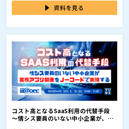
在していましたが、以下のような背景により近年注目さ
ソフトやGoogleなども、ローコードツールを提供して
していない）のでしょうか？
資料を見る
れています。
います。 一方、ノーコードツールは、Webサイトを構
さらに、ローコード、ノーコードの問題点や阻害要因が
築するためのツールが多いように思います。 ローコー
あるとしたら、どのようなものがあるのでしょうか。
ド、ノーコードは、どのように分類されるのでしょう
また、このような課題や阻害要因を超えて、最初の一歩
か。
を踏み出し、内製化を推進するためにはどうすればよい
のでしょうか。
本セミナーでは、７月に実施したマジセミの対談セミナ
ーの内容も踏まえながら、ローコード、ノーコードツー
ルの課題や内製化の課題について解説します。
さらに、内製化を支援するサービスをご紹介します。
代表取締役社長 寺田 雄一
講演者：
ソリューション戦略部 香川 大空
概要： ローコードツールを使ってデジタル化やデータ
活用を推進しませんか？ kintone、Domoといったロー
コードツールや、それらの社内活用を伴走型で支援する
コスト高となるSaaS利用の代替手段
当社のサービスをご紹介します。
講演者：
代表取締役 山田 晃平
概要： 「2025年の壁」も間近に控え、企業のDXが叫ば
～情シス要員のいない中小企業が、業
れているなかで、重要視されているのが、開発体制の内
務アプリ開発を”ノ...