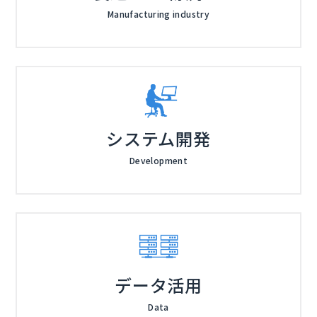
社ウフルでは、ローコード/ノーコード開発ツール製品
「マジセミ」を起業、代表取締役社長。ITやものづくり
Manufacturing industry
「enebular」の製品マーケティングとDevRelを担当。
関連のウェビナーを年間1,000回運営。 野村総合研究所
Web、ソーシャル メディア、イベント、ユーザーコミ
（NRI）出身。NRIでは社内ベンチャーとして、当時国
マジセミ株式会社（
）
ュニティなどを使った活動を通し、担当製品の普及、浸
内トップシェアであるオープンソース・サポートサービ
株式会社オープンソース活用研究所（
） マジセミ株式
透を目指す。
ス「OpenStandia」を起業。 その後、マジセミやクラ
会社（
）
ウドID管理サービス「Keyspider」など次々と新規事業
を創出する、50代起業家。
システム開発
Development
データ活用
Data