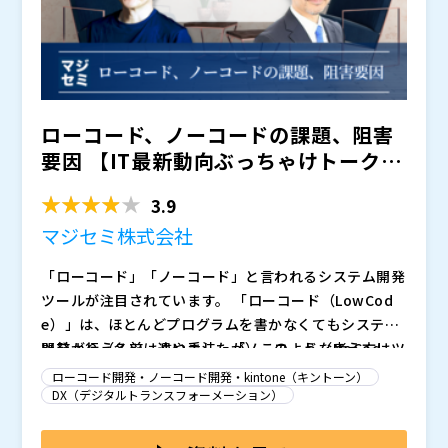
ロセスや社内浸透の壁と乗り越え方についてロート製薬
2011年、新卒で独立系SIerへ入社。ITインフラ全般の
ルNo.1に選ばれています。（※デロイトトーマツ ミッ
会社（
）
株式会社 柴田様にご紹介いただきます。
シテムコンサルティングに従事する傍ら、サイボウズを
ク経済研究所調べ） ローコード開発ツール、データ連
はじめとしたクラウドサービスの導入を通じ、顧客の業
携ツールを導入検討中のお客様は奮ってご参加くださ
務改善や働き方改革を支援する。2017年ロート製薬入
サイボウズ株式会社（
）
い。
社後は営業、営業企画を経て、2019年よりkintone導
株式会社日本経済広告社（
） 株式会社オープンソース
入プロジェクトを推進。現在もkintone運用を主管する
活用研究所（
） マジセミ株式会社（
）
ローコード、ノーコードの課題、阻害
と共にDX人材育成をはじめとする各種DX活動を推進。
要因 【IT最新動向ぶっちゃけトーク】
株式会社ウフル 山...
3.9
マジセミ株式会社
「ローコード」「ノーコード」と言われるシステム開発
ツールが注目されています。 「ローコード（LowCod
e）」は、ほとんどプログラムを書かなくてもシステム
開発が行えるツールや手法、「ノーコード（NoCod
以前より（名前は違いましたが）このような考え方はツ
e）」は全くプログラムを書かなくてもシステム開発が
ールは存在していましたが、以下のような背景により近
ローコード開発・ノーコード開発・kintone（キントーン）
行えるツールや手法、と言われています。
年注目されています。
DX（デジタルトランスフォーメーション）
このように注目されているローコード、ノーコードです
が、様々なツールが提供されています。