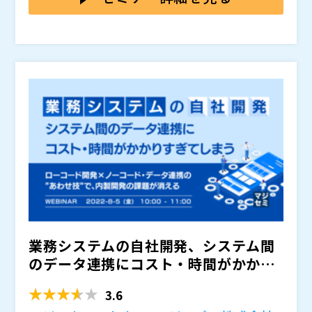
ツールを活用しながら業務を改善していくことが求めら
れています。
本セミナーでは、DXに積極的に取り組まれた元日清食
品CIO 喜多羅様をはじめ、日本航空株式会社 日髙様、
エン・ジャパン株式会社 高橋様、ロート製薬株式会社
柴田様をゲストに招き、ローコード・ノーコード開発ツ
皆さまのご参加を心よりお待ちしております。
ール「kintone(キントーン)」を用いた事例をお伝えす
IT人材不足やレガシーシステムがデジタル化の足枷とな
ると同時に、変化に迅速に対応できる組織づくりや、各
っている、あるいは、DXを推進し始めたけれど行き詰
社が実際に取り組んで気づいたDXの本質についてご紹
まりを感じている。そのような悩みを抱えている企業に
介いたします。
向けて、日清食品グループ初のCIOとしてDXを牽引して
喜多羅株式会社 Chief Evangelist
きた喜多羅滋夫氏をお招きし、自身の成功・失敗体験を
P&Gとフィリップモリスにて20年余りIT部門に従事し
交えながらDX推進の勘所について、サイボウズ代表取
た後、2013年に日清食品グループ初のCIO（最高情報
締役社長との対談形式でお話しいたします。
責任者）として入社。グローバル化と標準化を軸に、グ
ループの情報基盤改革の指揮を執る。2018年経済産業
サイボウズ株式会社 代表取締役社長
大臣賞受賞、2020年DX銘柄選定。2021年4月から喜多
1997年8月愛媛県松山市でサイボウズを設立。2005年4
羅株式会社Chief Evangelist として、ITとイノベーシ
月代表取締役社長に就任（現任）。 また2011年から事
業務システムの自社開発、システム間
ョンによる事業変革支援に取り組んでいる。
業のクラウド化を進め、2020年にクラウド事業の売上
のデータ連携にコスト・時間がかかり
が全体の75％を超えるまで成長。総務省、厚労省、経
年間約４千万人の空の移動を支えるJALグループが、約
すぎてしまう ローコー...
産省、内閣府、内閣官房の働き方変革プロジェクトの外
2年前にkintoneを導入し、大規模な全社システムでは
3.6
部アドバイザーを歴任し、SAJ（一般社団法人ソフトウ
対応しきれない各部門のスモールニーズの改善を目指し