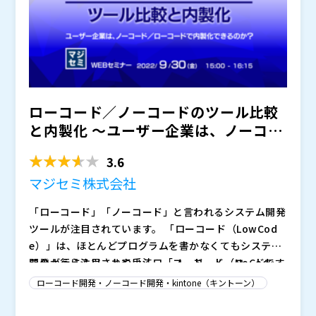
ます。 ・ エクセルでの顧客管理から脱却したい ・
業務アプリを使ってみたい ・ 何から手を付ければ良
いかイメージできていない ・ コストは極力抑えたい
・ ノーコードで本当に業務アプリが作れるのか？疑問
を持っている このようなお悩みをお持ちの方は、是非
本セミナーにご参加ください。
ローコード／ノーコードのツール比較
と内製化 ～ユーザー企業は、ノーコー
ド／ローコードで内製...
3.6
マジセミ株式会社
「ローコード」「ノーコード」と言われるシステム開発
ツールが注目されています。 「ローコード（LowCod
e）」は、ほとんどプログラムを書かなくてもシステム
開発が行えるツールや手法、「ノーコード（NoCod
このように注目されているローコード、ノーコードです
e）」は全くプログラムを書かなくてもシステム開発が
が、様々なツールが提供されています。 代表的なノー
ローコード開発・ノーコード開発・kintone（キントーン）
行えるツールや手法、と言われています。 以前より
コードツールといえばキントーン、ローコードツールと
（名前は違いましたが）このような考え方はツールは存
いえばOutSystemsなどがあります。 また、マイクロ
また、それぞれどのようなところに適している（又は適