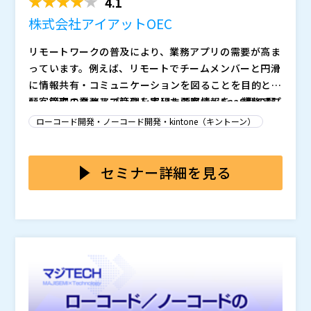
経験とNPO法人として多くの企業への対応を通じ得た
＜講演者プロフィール＞ 1979年松下電器産業株式会社
4.1
現場感覚に基づいた内容をご説明。
（現パナソニック株式会社）入社。三洋電機株式会社を
株式会社アイアットOEC
経て2013年1月にヤンマー株式会社に入社。その間、ア
メリカ松下電器5年、松下電器系合弁会社取締役3年、
ビジネス変化や外部環境変化に伴い、企業はシステムも
リモートワークの普及により、業務アプリの需要が高ま
三洋電機株式会社執行役員、関係会社社長3年を経験。
即応していく必要があります。 そこには内製化が不可
っています。例えば、リモートでチームメンバーと円滑
ヤンマー株式会社入社後、執行役員ビジネスシステム部
欠ですが、一足飛びに文化を醸成をしていく事は厳しい
に情報共有・コミュニケーションを図ることを目的と
長就任。2018年6月に取締役就任。 2020年5月退任。
と考えます。
本セッションでは、内製化パターンを厳選お客様事例を
し、従来エクセルで管理していた顧客情報を、業務アプ
顧客管理の業務アプリ化を実現する際に、SaaS型の顧
現在ＮＰＯ法人 ＣＩＯ Lounge理事長。
交え、DX営業部長が語ります。
リに移行するといったケースがあります。エクセルでは
客管理システムを利用するのも1つの手段です。しか
ローコード開発・ノーコード開発・kintone（キントーン）
環境が変化する中、お客様が求める体験価値（CX）を
できないユーザへの通知機能も実現することができ、営
し、アプリ化するにあたって要件を詳細に検討する情シ
把握し発信し続けていくことが大きな課題となっていま
業力強化にもつながります。
ス要員がいない中小企業では、とりあえずの感覚でメジ
このようなケースを想定すると、情シス要員がいない中
す。価値あるサービスを提供していくために、どのよう
ャーなサービスを利用すると、利用方法が難しい、コス
小企業等での業務アプリ化のファーストステップは、低
セミナー詳細を見る
にして「お客様の声」を可視化し顧客理解を高めていく
本セッションでは、弊社営業戦略部門トップによる顧客
トが膨らんでしまい費用対効果が見合わないといった課
コストで手軽に導入できることがポイントとなってきま
のか。受け止めた声をどう捉えてアクションに移してい
満足度向上に向けた事例についてご紹介させていただく
題が生じます。企業によっては、そもそも何を目的に業
す。その手段として、スキルが無くとも業務アプリを開
一般的にも”ノーコード”のサービスが広まりつつありま
くのか。
とともに、CRM・SFA・基幹システムとの連携に欠かせ
務アプリを導入するのか、どのように使っていけば良い
発することができる”ノーコード”が注目されています。
すが、目的や用途が明確になっていない、情シス要員の
ないお客様のデータ活用目的・課題に応える「aebis」
株式会社アシスト（
）
のか明確になっていないケースもあります。
いない中小企業が、本当にノーコードで業務アプリを開
ソリューションをご紹介いたします。
株式会社オープンソース活用研究所（
） マジセミ株式
発できるのでしょうか？ 本セミナーでは、ノーコード
株式会社アイアットOEC（
）
会社（
）
で業務アプリを開発するにあたってのポイントを解説す
株式会社オープンソース活用研究所（
） マジセミ株式
ると共に、その具体的な手段としてノーコードのサービ
会社（
）
スである ”＠pocket(アットポケット)”について紹介し