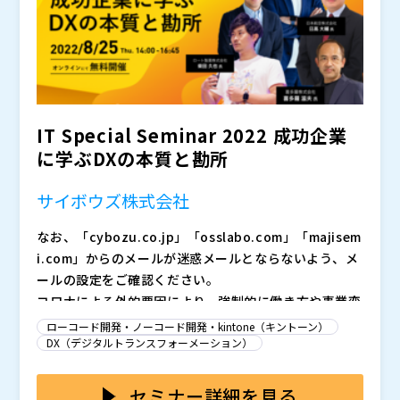
ます。 ・ エクセルでの顧客管理から脱却したい ・
業務アプリを使ってみたい ・ 何から手を付ければ良
いかイメージできていない ・ コストは極力抑えたい
・ ノーコードで本当に業務アプリが作れるのか？疑問
を持っている このようなお悩みをお持ちの方は、是非
本セミナーにご参加ください。
IT Special Seminar 2022 成功企業
に学ぶDXの本質と勘所
サイボウズ株式会社
なお、「cybozu.co.jp」「osslabo.com」「majisem
i.com」からのメールが迷惑メールとならないよう、メ
ールの設定をご確認ください。
コロナによる外的要因により、強制的に働き方や事業変
革の必要性が増したことで、DXが加速した企業も多い
ローコード開発・ノーコード開発・kintone（キントーン）
のではないでしょうか。しかし、実態は単なるツールの
DX（デジタルトランスフォーメーション）
導入に留まり、業務の改善や従業員の意識の変化などが
デジタル化の波に反してIT人材の不足が叫ばれ続けてい
あまり感じられない、ということはありませんか？
る日本では、従来型の考え方を変えて、現場が主体的に
セミナー詳細を見る