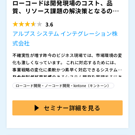
ローコードは開発現場のコスト、品
ステム内製について、ダイドーグループホールディング
須永様にお話いただきます。
大企業向けユーザー会「kintone Enterprise Circle」
サイボウズ株式会社（
）
ス株式会社 堀井様にお話しいただきます。
は分科会を発足。DX人材育成の理論をまとめ、大手企
株式会社オープンソース活用研究所（
） マジセミ株式
質、リソース課題の解決策となるの
業のインタビューを実施しました。完成した「DX人材
会社（
）
か？ ～WebPerfor...
育成ガイドライン」を、ガイドラインの執筆にご協力い
3.6
ただいたエン・ジャパン高橋様の解説を交えながらご紹
アルプス システム インテグレーション株
介します。
式会社
不確実性が増す昨今のビジネス現場では、市場環境の変
化も激しくなっています。 これに対応するためには、
事業戦略の変化に柔軟かつ素早く対応できるシステム開
発の体制が必要です。
しかし、スピード感のあるシステム開発を実現するにあ
たって、解決すべき課題は多くあります。 具体的に
ローコード開発・ノーコード開発・kintone（キントーン）
は、専門技術者の不足や、担当者による開発品質のバラ
つき、外部への開発委託に伴うコスト増大などが開発生
開発生産性の向上において、有効な手段となるのがロー
産性を低下させる要因となっています。
コード開発ツールです。 しかし、ローコードといって
セミナー詳細を見る
も製品によっては一部コーディングが必要だったり、非
エンジニアでも扱えるわけではない点に注意が必要で
本セミナーでは、ノンプログラミングで超高速開発を実
す。
現するローコード開発プラットフォーム「WebPerfor
mer」を紹介します。 具体的な課題解決事例を紹介しな