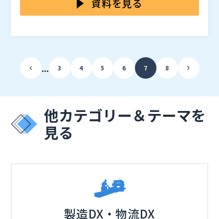
資料を見る
代表的なノーコードツールといえばキントーン、ローコ
ードツールといえばOutSystemsなどがあります。 ま
た、マイクロソフトやGoogleなども、ローコードツー
ルを提供しています。 一方、ノーコードツールは、We
ローコード、ノーコードは、どのように分類されるので
bサイトを構築するためのツールが多いように思いま
しょうか。
...
す。
また、それぞれどのようなところに適している（又は適
3
4
5
6
7
8
していない）のでしょうか？
さらに、ローコード、ノーコードの問題点や阻害要因が
あるとしたら、どのようなものがあるのでしょうか。
他カテゴリー＆テーマを
また、このような課題や阻害要因を超えて、最初の一歩
見る
を踏み出すためにはどうすればよいのでしょうか。
参加者も交えて議論していきます。シナリオがない対談
ですので、どこに行くかわかりません。また、時間の関
係で全てのテーマについて十分な議論ができないと思い
ます。ご了承下さい。
日本オラクル株式会社で、開発ツール製品マーケティン
グ、サービス マーケティング、開発者向けマーケティ
ングを20年にわたり担当し、製品企画から営業支援、
顧客向けマーケティングなど多岐に渡り活動。 株式会
ウェビナー（Webセミナー）の集客・運営サービス
製造DX・物流DX