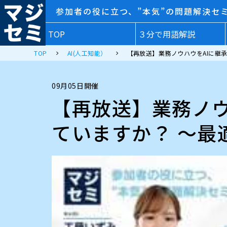
参加者の役に立つ、”本気”の問題解決セ
TOP
３分で用語解説
TOP
AI(人工知能）
【再放送】業務ノウハウをAIに継
09月05日開催
【再放送】業務ノウ
ていますか？ 〜最