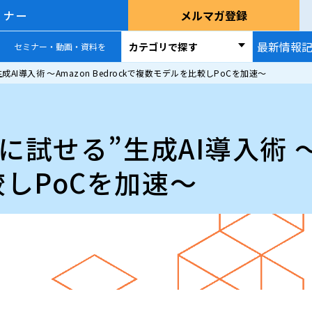
ミナー
メルマガ登録
最新情報
カテゴリで探す
セミナー・動画・資料を
AI導入術 〜Amazon Bedrockで複数モデルを比較しPoCを加速〜
試せる”生成AI導入術 〜Am
しPoCを加速〜