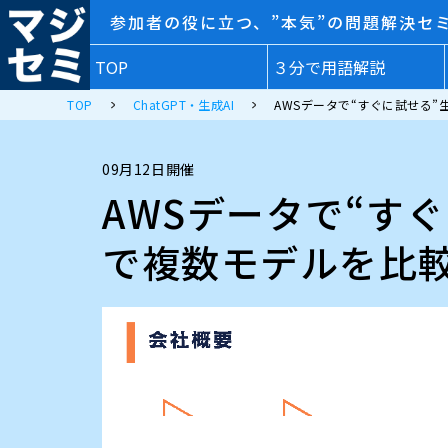
参加者の役に立つ、”本気”の問題解決セ
TOP
３分で用語解説
TOP
ChatGPT・生成AI
AWSデータで“すぐに試せる”生成
09月12日開催
AWSデータで“すぐに
で複数モデルを比較