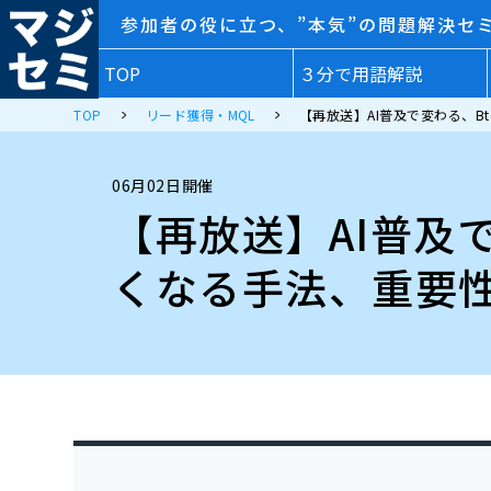
参加者の役に立つ、”本気”の問題解決セ
TOP
３分で用語解説
TOP
リード獲得・MQL
【再放送】AI普及で変わる、B
06月02日開催
【再放送】AI普及
くなる手法、重要