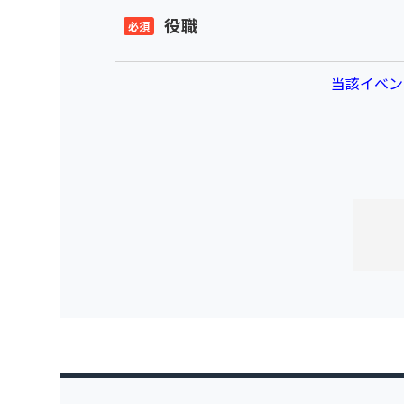
役職
当該イベン