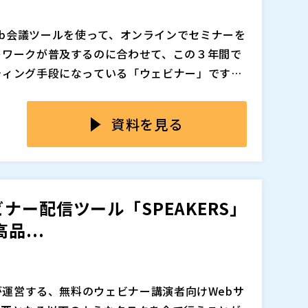
内トップシェアであるオープンソース・サポートサ
、マジセミやクラウドID管理サービス「Keyspid
どのWeb会議ツールを使って、オンラインでセミナーを
代起業家。
マジセミ株式会社（
）
レワークが普及するのに合わせて、この３年間で
ティング手段になっている「ウェビナー」です
ばれている現在、ウェビナーの重要性はさらに増し
などでウェビナーを開催した場合、自動的に録画を行い
ような状況の中、既にウェビナーを開催している
資料を見る
ナー開催後の「動画」を活用できている企業は多
ナー開催後の動画を「放置」しているのではない
TSUTA-WORLD 代表取締役社長 山岡優樹
性があります。
ンツの活用方法１０選を解説します。
ナーが開催できる、ウェビナー講演者支援ツー
の活用 ・アポイント時の活用 ・商談での活用 ・
ー配信ツール「SPEAKERS」
広告での活用 ・展示会での活用 ：
営サービス「マジセミ」を起業、代表取締役社
品...
できる、２つのサービスをご紹介すると共に、
1,000回運営。野村総合研究所（NRI）出身。
客から当日の司会進行まで代行するワンストッ
内トップシェアであるオープンソース・サポートサ
始、配信から動画公開まで無料で利用できるウェ
、マジセミやクラウドID管理サービス「Keyspid
社が運営する、無料のウェビナー講演者向けWebサ
代起業家。
マジセミ株式会社（
）
いてもご紹介します。