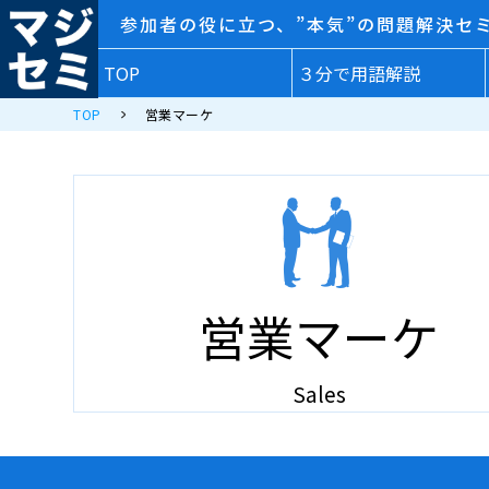
参加者の役に立つ、”本気”の問題解決セ
TOP
３分で用語解説
TOP
営業マーケ
営業マーケ
Sales