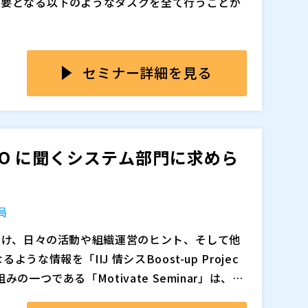
必要となる以下のようなタスクを全て行うことが
リ動画作成 ・動画SEO ・ウェビナー動画提要
込者の管理・リマインド （３）ウェビナーの配
 山岡優樹氏
画や講演資料のアーカイブ・オンデマンド配信
セミナー詳細を見る
一
正式リリーズ後も無料で使うことができます。
会社出身（東証1部）。 同社新人賞を受賞、国
す。
て参画。 マイクロソフトをはじめとした、大手
強い （３）申込者管理も簡単 （４）エンゲージ
の語学教室にてWebプロデューサー兼統括マネー
公開
数200以上。 動画制作プロジェクト参加数270
営サービス「マジセミ」を起業、代表取締役社
ar：CIO に聞くシステム部門に求めら
て説明します。
の特集6ページを監修・執筆・掲載。 動画DXに関
1,000回運営。野村総合研究所（NRI）出身。
公開 ・イベント申し込み ・申込者情報の管理
ド「TSUTA-WORLD」運営。 売上・集客UP
内トップシェアであるオープンソース・サポートサ
MARKE」運営。 株式会社TSUTA-WORLD
、マジセミやクラウドID管理サービス「Keyspid
局
れる「NFT会員プログラム」を予定していま
ーズエンタテインメント 取締役CIO。 ※ほ
代起業家。
に向け、日々の活動や組織運営のヒント、そして他
、登壇、デザインコンテスト受賞有
マジセミ株式会社（
）
。
な情報を「IIJ 情シスBoost-up Projec
営サービス「マジセミ」を起業、代表取締役社
一つである「Motivate Seminar」は、有
1,000回運営。野村総合研究所（NRI）出身。
題解消の糸口や、明日への活力を得る場として
開催します。