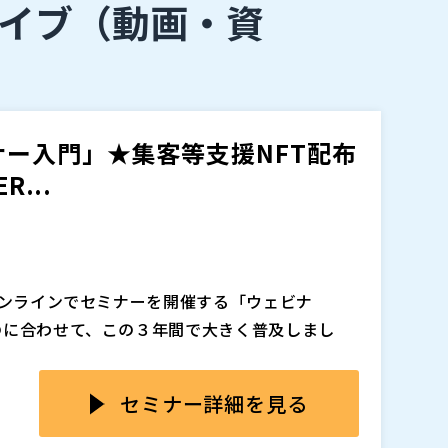
イブ
（動画・資
ー入門」★集客等支援NFT配布
...
オンラインでセミナーを開催する「ウェビナ
のに合わせて、この３年間で大きく普及しまし
「ウェビナー」。 BtoBマーケティングの必
セミナー詳細を見る
すます重要なマーケティング手段になると言わ