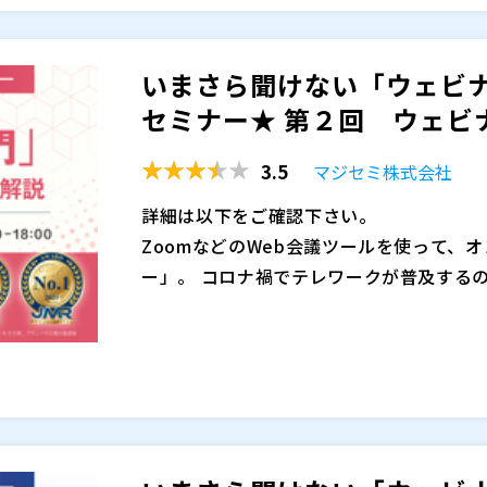
そこで今回、ウェビナーを年間1,200回
ェビナー入門」として解説します。 毎週
いまさら聞けない「ウェビナ
でお届けします。
セミナー★ 第２回 ウェビナ
４月 ３日（月）１７：００～
４月１０日（月）１７：００～
3.5
マジセミ株式会社
４月１７日（月）１７：００～
４月２４日（月）１７：００～
詳細は以下をご確認下さい。
５月 ８日（月）１７：００～
ZoomなどのWeb会議ツールを使って、
５月１５日（月）１７：００～
ー」。 コロナ禍でテレワークが普及する
５月２２日（月）１７：００～
た。
５月２９日（月）１７：００～
既に主要なマーケティング手段になっている
６月 ５日（月）１７：００～
要性が叫ばれている現在、ウェビナーはま
６月１２日（月）１７：００～
れています。
※開催日時、順番、内容は変更される可能
そこで今回、ウェビナーを年間1,200回
だれでも無料で、簡単に、高品質なウェビ
ェビナー入門」として解説します。 毎週
ルです。詳細は以下をご確認下さい。