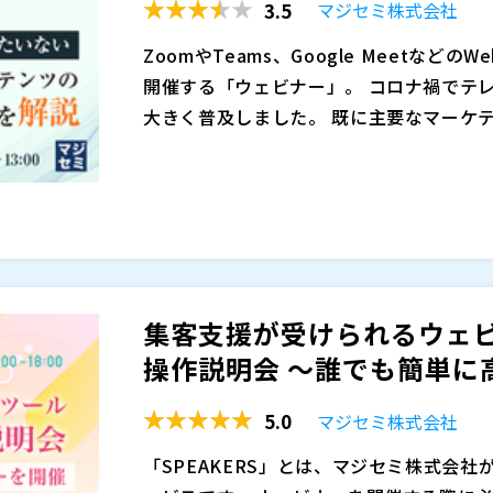
NRIでは社内ベンチャーとして、当時国
3.5
マジセミ株式会社
４月１７日（月）１７：００～
ービス「OpenStandia」を起業。その後
マジセミ株式会社（
）
４月２４日（月）１７：００～
ZoomやTeams、Google Meetな
er」など次々と新規事業を創出する、50
株式会社オープンソース活用研究所（
） 
５月 ８日（月）１７：００～
開催する「ウェビナー」。 コロナ禍でテ
５月１５日（月）１７：００～
大きく普及しました。 既に主要なマーケ
５月２２日（月）１７：００～
が、BtoBマーケティングの必要性が叫
ZoomやTeams、Google Meet
５月２９日（月）１７：００～
ています。
「動画」を残すことが可能です。 前述の
６月 ５日（月）１７：００～
企業は多いと思います。 しかし、ウェビ
６月１２日（月）１７：００～
くありません。 ほんどの企業が、ウェビ
本セミナーでは、動画活用に詳しい、株式会社
※開催日時、順番、内容は変更される可能
でしょうか。
氏をお招きして、以下のような動画コンテ
だれでも無料で、簡単に、高品質なウェビ
・WebサイトやLPでの活用 ・DM送信で
ルです。詳細は以下をご確認下さい。
集客支援が受けられるウェビナ
お客様の社内調整・社内稟議での活用 ・
ウェビナー（Webセミナー）の集客・運
操作説明会 ～誰でも簡単に高
さらに、手間なく簡単にウェビナーを開催
長。ITやものづくり関連のウェビナーを年間
・主催企業がやることはプレゼンのみ。集
NRIでは社内ベンチャーとして、当時国
5.0
マジセミ株式会社
プサービス「マジセミ」 ・３分で募集開
ービス「OpenStandia」を起業。その後
マジセミ株式会社（
）
ビナー講演者支援アプリ「SPEAKERS」
「SPEAKERS」とは、マジセミ株式会
er」など次々と新規事業を創出する、50
株式会社オープンソース活用研究所（
） 
マジセミが提供する動画活用サービスにつ