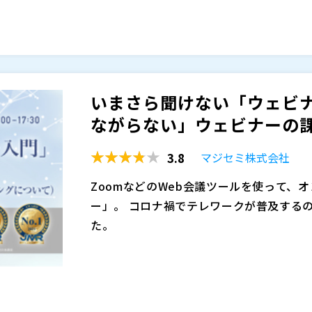
NRIでは社内ベンチャーとして、当時国
お役立ていただきたく開催するセミナーで
デジタル化の波が押し寄せる昨今、情報シ
ービス「OpenStandia」を起業。その後
マジセミ株式会社（
）
戦とのバランスや組織のありかたについて
er」など次々と新規事業を創出する、50
株式会社オープンソース活用研究所（
） 
方も多いのではないでしょうか。
こうした中クレディセゾンでは、システム
で内製投資に舵を切る判断をしました。 
いまさら聞けない「ウェビナ
内製開発を組織に浸透させた成果、またそ
ながらない」ウェビナーの課題
みについて、具体例をご紹介します。
後半の「Q&A・Talk Session」で
げご回答する予定です。 今システム部門
3.8
マジセミ株式会社
きたいと思います。
アンケート回答者の中から抽選で100名様
ZoomなどのWeb会議ツールを使って、
株式会社クレディセゾン 取締役 (兼)専務執行役
ー」。 コロナ禍でテレワークが普及する
1976年生まれ。1999年にサン・マイクロ
た。
3年にセゾン情報システムズと資本業務提携
既に主要なマーケティング手段になっている
019年にクレディセゾンにCTOとして入社、
要性が叫ばれている現在、ウェビナーはま
役（兼）専務執行役員CTO（兼）CIO。
株式会社インターネットイニシアティブ
れています。
2019年立ち上げの内製化チームでは、
そこで今回、ウェビナーを年間1,000回