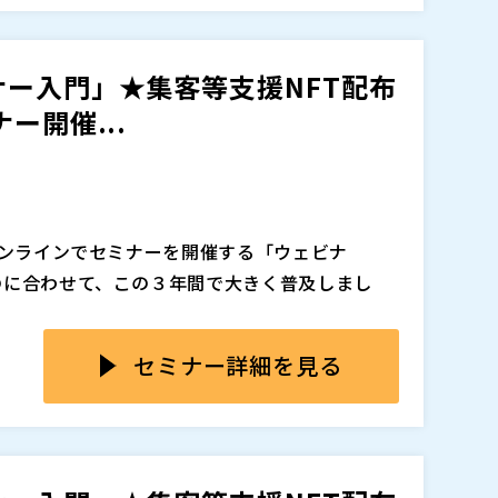
以上開催するマジセミの代表 寺田が、改めて「ウ
月曜日１７時から、それぞれ以下のようなテーマ
ー入門」★集客等支援NFT配布
ー開催...
オンラインでセミナーを開催する「ウェビナ
のに合わせて、この３年間で大きく普及しまし
「ウェビナー」。 BtoBマーケティングの必
セミナー詳細を見る
すます重要なマーケティング手段になると言わ
性があります。
以上開催するマジセミの代表 寺田が、改めて「ウ
ナーが開催できる、ウェビナー講演者支援ツー
月曜日１７時から、それぞれ以下のようなテーマ