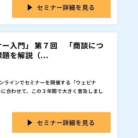
内トップシェアであるオープンソース・サポートサ
す。
ステム部門においても、従来の業務と新しい挑
セミナー詳細を見る
、マジセミやクラウドID管理サービス「Keyspid
、見直しを迫られたり課題に感じたりしている
代起業家。
マジセミ株式会社（
）
全体を3つのカテゴリに分類・戦略立てしたうえ
本イベントでは、同社のシステム戦略の考え方や
ー入門」 第７回 「商談につ
れらを実現するための人材確保に向けた取り組
を解説（...
は、お申し込み時や当日に皆さんから頂く質問も取り上
に求められる姿について、皆さんと共に探ってい
に
を贈呈！
オンラインでセミナーを開催する「ウェビナ
員 CTO (兼)CIO 小野 和俊 氏
のに合わせて、この３年間で大きく普及しまし
システムズ入社。2000年にアプレッソ起業。201
、同社に入社。2015年に同社の取締役CTO。2
「ウェビナー」。 BtoBマーケティングの必
2021年3月にCIOを兼務、2021年6月より取締
すます重要なマーケティング手段になると言わ
セミナー詳細を見る
外部採用のプロ人材、社内公募でのリスキリング人
以上開催するマジセミの代表 寺田が、改めて「ウ