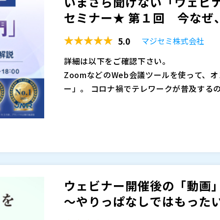
いまさら聞けない「ウェビナ
でお届けします。
ウェビナー（Webセミナー）の集客・運
セミナー★ 第１回 今なぜ、
４月 ３日（月）１７：００～
長。ITやものづくり関連のウェビナーを年間
４月１０日（月）１７：００～
NRIでは社内ベンチャーとして、当時国
5.0
マジセミ株式会社
４月１７日（月）１７：００～
ービス「OpenStandia」を起業。その後
マジセミ株式会社（
）
４月２４日（月）１７：００～
詳細は以下をご確認下さい。
er」など次々と新規事業を創出する、50
株式会社オープンソース活用研究所（
） 
５月 ８日（月）１７：００～
ZoomなどのWeb会議ツールを使って、
５月１５日（月）１７：００～
ー」。 コロナ禍でテレワークが普及する
５月２２日（月）１７：００～
た。
５月２９日（月）１７：００～
既に主要なマーケティング手段になっている
６月 ５日（月）１７：００～
要性が叫ばれている現在、ウェビナーはま
６月１２日（月）１７：００～
れています。
※開催日時、順番、内容は変更される可能
そこで今回、ウェビナーを年間1,200回
だれでも無料で、簡単に、高品質なウェビ
ェビナー入門」として解説します。 毎週
ルです。詳細は以下をご確認下さい。
ウェビナー開催後の「動画
でお届けします。
ウェビナー（Webセミナー）の集客・運
～やりっぱなしではもったいな
４月 ３日（月）１７：００～
長。ITやものづくり関連のウェビナーを年間
４月１０日（月）１７：００～