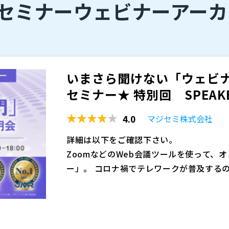
bセミナー
ウェビナーアーカ
いまさら聞けない「ウェビナ
セミナー★ 特別回 SPEAKER
4.0
マジセミ株式会社
詳細は以下をご確認下さい。
ZoomなどのWeb会議ツールを使って、
ー」。 コロナ禍でテレワークが普及する
た。
既に主要なマーケティング手段になっている
要性が叫ばれている現在、ウェビナーはま
れています。