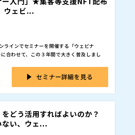
ー入門」★集客等支援NFT配布
営サービス「マジセミ」を起業、代表取締役社
ウェビ...
1,000回運営。野村総合研究所（NRI）出身。
内トップシェアであるオープンソース・サポートサ
、マジセミやクラウドID管理サービス「Keyspid
代起業家。
マジセミ株式会社（
）
オンラインでセミナーを開催する「ウェビナ
のに合わせて、この３年間で大きく普及しまし
「ウェビナー」。 BtoBマーケティングの必
セミナー詳細を見る
すます重要なマーケティング手段になると言わ
性があります。
以上開催するマジセミの代表 寺田が、改めて「ウ
ナーが開催できる、ウェビナー講演者支援ツー
月曜日１７時から、それぞれ以下のようなテーマ
」をどう活用すればよいのか？
営サービス「マジセミ」を起業、代表取締役社
い、ウェ...
1,000回運営。野村総合研究所（NRI）出身。