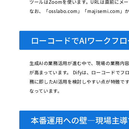
ツールはZoomを使います。URLは直前にメ
なお、「osslabo.com」「majisem
ローコードでAIワークフロ
生成AIの業務活用が進む中で、現場の業務内
が高まっています。 Difyは、ローコードで
務に即したAI活用を検討しやすい点が特徴で
なっています。
本番運用への壁―現場主導