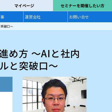
マイページ
セミナーを開催したい方
記事
運営会社
お問い合せ
と突破口～
進め方 ～AIと社内
ルと突破口～