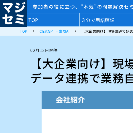
参加者の役に立つ、”本気”の問題解決セ
TOP
３分で用語解説
TOP
ChatGPT・生成AI
【大企業向け】現場主導で始め
02月12日開催
【大企業向け】現場
データ連携で業務