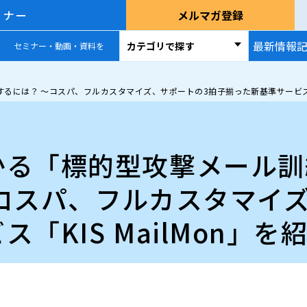
ミナー
メルマガ登録
最新情報
カテゴリで探す
セミナー・動画・資料を
は？ ～コスパ、フルカスタマイズ、サポートの3拍子揃った新基準サービス「KI
かる「標的型攻撃メール訓
コスパ、フルカスタマイ
「KIS MailMon」を