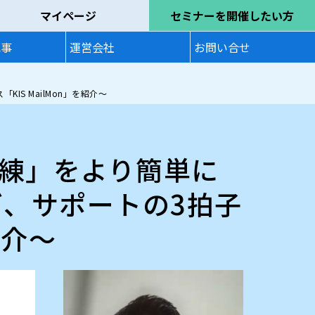
マイページ
セミナーを開催したい方
記事
運営会社
お問い合せ
S MailMon」を紹介～
練」をより簡単に
ズ、サポートの3拍子
紹介～