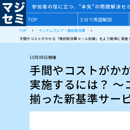
参加者の役に立つ、”本気”の問題解決セ
TOP
３分で用語解説
TOP
ランサムウェア・標的型攻撃
手間やコストがかかる「標的型攻撃メール訓練」をより簡単に実施するに
10月08日開催
手間やコストがか
実施するには？ ～
揃った新基準サービス