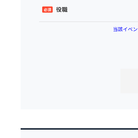
役職
当該イベン