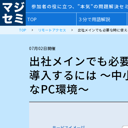
参加者の役に立つ、”本気”の問題解決セ
TOP
３分で用語解説
TOP
リモートアクセス
出社メインでも必要な時に使え
07月02日開催
出社メインでも必
導入するには 〜中
なPC環境〜