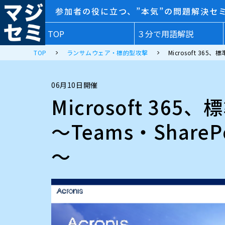
参加者の役に立つ、”本気”の問題解決セ
TOP
３分で用語解説
TOP
ランサムウェア・標的型攻撃
Microsoft 3
06月10日開催
Microsoft 
～Teams・Sha
～