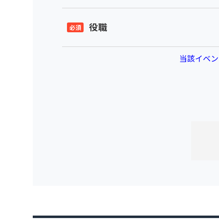
役職
当該イベン