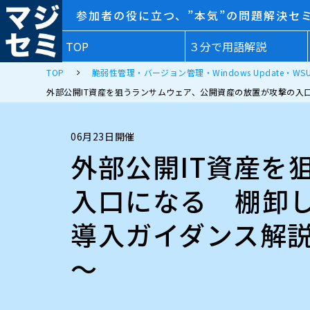
参加者の役に立つ、”本気”の問題解決セ
TOP
３分で用語解説
TOP
脆弱性管理・バージョン管理・Windows Update・WSU
外部公開IT資産を狙うランサムウェア、公開資産の放置が攻撃の入
06月23日開催
外部公開IT資産を
入口になる 棚卸
導入ガイダンス解説
～