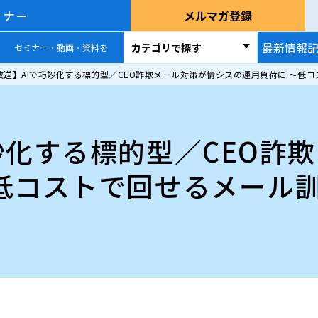
ミナー
メルマガ登録
最新情報
カテゴリで探す
セミナー・動画・資料を
放送】AIで巧妙化する標的型／CEO詐欺メール対策が情シスの運用負荷に ～低
妙化する標的型／CEO詐
～低コストで回せるメール