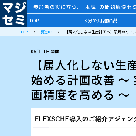
参加者の役に立つ、”本気”の問題解決セ
TOP
３分で用語解説
TOP
製造DX
【属人化しない生産計画へ】現場のリアル
06月11日開催
【属人化しない生
始める計画改善 ～
画精度を高める ～