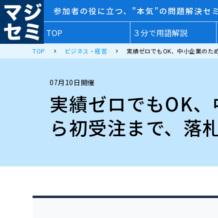
参加者の役に立つ、”本気”の問題解決セ
TOP
３分で用語解説
TOP
ビジネス・経営
実績ゼロでもOK、中小企業のた
07月10日開催
実績ゼロでもOK、
ら初受注まで、落