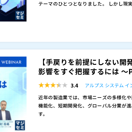
テーマのひとつとなりました。 しかし現実
り、業務への定着にまで至らないケースが後
PoCで終わるAIプロジェクトが増える背
算が凍結される事例も相次いでおり、「顧客
入」そのものがゴールになり、解決すべき
r・ITコンサルタントにとって急務の課
AIへの期待が高まる中、「まず導入あり
義が不十分なままPoC段階で止まってしま
では、製造業顧客が本当に困っているこ
で手段です。「何の課題を、どう解くか」
見つからない数十年分の図面や保守記録、
入しても業務は変わらず、ROIも見込めま
「情報を探せない」問題が、製造業のAI
【手戻りを前提にしない開
には、まず現場が抱えるリアルな課題を
ありません。 本セミナーでは、こうし
シストランジャパン合同会社（
）
影響をすぐ把握するには ～PLM
サーチ「Sinequa（シネクア）」を紹介します。
マジセミ株式会社（
）
illやTeamcenterといったPLM内
※共催、協賛、協力、講演企業は将来的に
3.4
アルプス システム 
拠付きの高精度な回答を提示できます。 
理など、製造業の現場で求められる検索基
近年の製造業では、市場ニーズの多様化や
用ください。
機能化、短期開発化、グローバル分業が進
す。
その結果、ひとつの仕様変更や設計変更が
質、保守サービスにまで影響を及ぼすケー