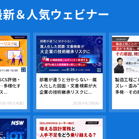
最新＆人気ウェビナー
SCS評価・
部署が違うと分からない…属
製造工程ご
…多様化す
人化した図面・文書検索が大
ズレ・歪み
...
企業の技術継承リスクに...
多発…その原
026/08/14(金)
2026/08/26(水)