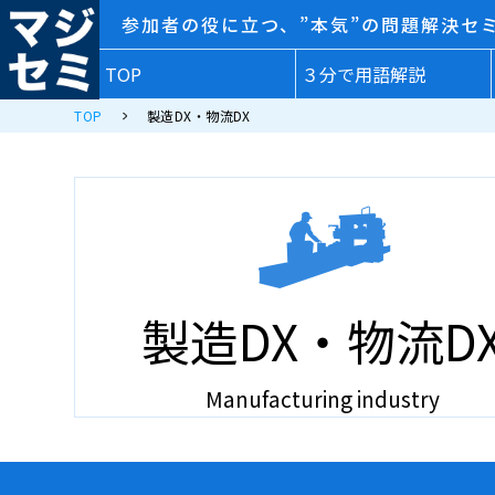
参加者の役に立つ、”本気”の問題解決セ
TOP
３分で用語解説
TOP
製造DX・物流DX
製造DX・物流D
Manufacturing industry