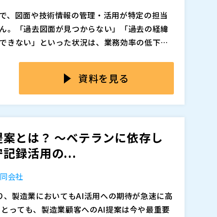
いる。それでも、手順は煩雑で、検証や再構築
で、図面や技術情報の管理・活用が特定の担当
ん。「過去図面が見つからない」「過去の経緯
ies社の即時復旧ソリューション「Cyber Recover
できない」といった状況は、業務効率の低下だ
ない工場の復旧戦略を解説します。
スクにもつながります。 こうした属人化を解消
CADデータ・Excelなど様々な形式で散在し、
復旧する仕組み ・特許取得済みエアギャップ技術
みづくりが求められています。
見られます。また、図面に紐づく見積履歴や品
資料を見る
護 ・OS・ライセンス・設定を丸ごと守るイメー
れているため、情報活用が進まず、属人化が温
完結できる運用設計 を、導入事例を交えながら紹
ためには、図面を中心に必要な情報へ誰でもア
・管理サービス「G図面」をもとに、製造業におけ
、“現場を止めない”復旧体制をどう構築する
をご紹介します。手書き図面や複雑な図面にも
実的な方法を提示します。
料を自動で紐付ける仕組みや、フォルダ単位で
を担当している方 ・HMIやSCADAなど旧端末
提案とは？ 〜ベテランに依存し
人化の解消、技術資産の共有、業務効率化を実
 ・ランサムウェア対策と迅速な現場復旧を両立
録活用の...
てもご紹介します。
CP強化を検討している方
追加、削除される可能性があります。
合同会社
より、製造業においてもAI活用への期待が急速に高
追加、削除される可能性があります。
トにとっても、製造業顧客へのAI提案は今や最重要