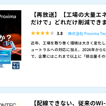
を実現する手法をご紹介します。正確なデ
変更マネジメント、ナレッジ活用までを高
情報共有、BOM管理、変更トレーサビリ
め、取適法時代に求められる“説明できる
を通じて、手戻りを前提にしない設計開発
【再放送】【工場の大量エ
両備システムズ（
）
・設計情報やBOMが分散し、必要な情報
だけで」どれだけ削減できます
マジセミ株式会社（
）
様変更の影響調査に多くの工数を取られてい
※共催、協賛、協力、講演企業は将来的に
し、設計情報を一元管理したい方 ・過去
3.8
株式会社 Proxima Tec
用したい方 ・PLMを導入済み、または
アルプス システム インテグレーション株
近年、工場を取り巻く環境は大きく変化し
マジセミ株式会社（
）
ュートラルへの対応に加え、2026年からG
※共催、協賛、協力、講演企業は将来的に
で、企業にはこれまで以上に「排出量その
うになります。
こうした中、安定操業や生産性を維持しな
が、工場経営における重要なテーマとなっ
エネルギー削減の取り組みとして、高効率
の高度化を検討する工場も増えてきました
乱や負荷変動が大きい環境では、品質・安
約を同時に最適化することが難しいという
その結果、省エネを意識して制御を改善し
【配線できない、従来のWi
な削減効果につながらないケースが少なく