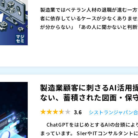
復旧手順書があり、バックアップも取って
製造業ではベテラン人材の退職が進む一方
にも時間がかかります。
者に依存しているケースが少なくありませ
本セミナーでは、Salvador Technolog
が分からない」「あの人に聞かないと判断
y Unit（CRU）」を通して、止められ
けでなく、技術継承や品質維持の大きなリ
図面データは保管されていても、紙・PDF・
具体的には、 ・リストアを待たず30秒で
し、技術資産を組織全体で活用できる仕組
必要な情報へたどり着けないケースが多く
と3層ディスク構成によるバックアップ保
質情報、過去の対応履歴なども分散管理さ
ジバックアップ ・IT担当不在でも現場で
存されてしまいます。技術継承を実現する
本セミナーでは、AIを活用した図面検索
介します。
「バックアップデータを守る」だけでなく
クセスできる環境整備が重要です。
る技術継承と図面活用の新しいアプローチ
か。復旧時間を限りなくゼロに近づける現
対応する高精度検索に加え、図面と関連資
・工場や製造現場の情報システム／設備管理
製造業顧客に刺さるAI活用
の一括データ化機能などを解説します。属
営業製作所株式会社（
）
のバックアップ運用に不安を感じている方
ない、蓄積された図面・保守記
現する具体的な活用方法や導入事例につい
マジセミ株式会社（
）
したい方 ・生産停止リスクを最小化するB
※共催、協賛、協力、講演企業は将来的に
株式会社テリロジー（
）
3.6
シストランジャパン
マジセミ株式会社（
）
ChatGPTをはじめとするAIの台頭に
※共催、協賛、協力、講演企業は将来的に
まっています。 SIerやITコンサルタン