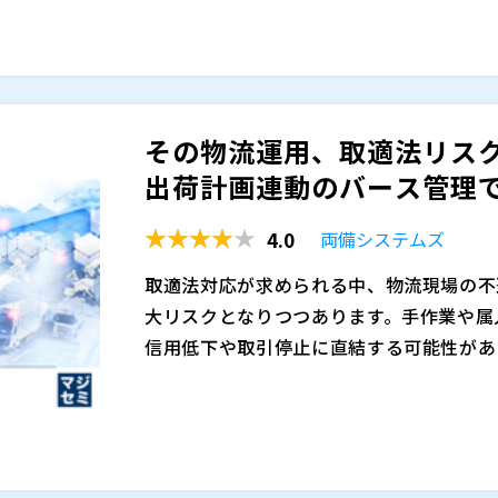
開発スピードと品質、収益性を両立するた
なぎ、変更の影響範囲や過去の判断経緯を
しかしながら、多くの現場では、図面や仕
部門や担当者ごとに分散し、十分に活用さ
その物流運用、取適法リスク
例えば、 ・図面、仕様書、部品情報が個
出荷計画連動のバース管理で実
時間がかかる ・CAD、Excel、生産管
間がかかる ・仕様変更や設計変更の際に
4.0
両備システムズ
ない ・過去の類似変更や不具合対応の知
こうした状況では、確認作業や部門間調整
している といったこともあるのではない
すくなります。結果として、手戻りや品質
取適法対応が求められる中、物流現場の不
場に根付いてしまいます。
大リスクとなりつつあります。手作業や属
本セミナーでは、設計情報の分散、BOM
信用低下や取引停止に直結する可能性があ
過去知見の共有不足といった、製造業の設
多くの現場では、出荷計画とバース運用が
す。
しのぎの調整が常態化しています。この構
その解決アプローチとして、製造業の設計開
が残らない状態を生み、ガバナンス不全を
gato」と、現場課題に根ざした実践的なE
本セミナーでは、出荷計画と連動した一元
中核に、図面・仕様書・BOM・変更履歴