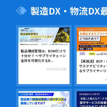
製造DX・物流DX
製品構成管理は、BOMだけで
十分か？ 〜サプライチェーン
全体を可視化するB...
【再放送】BCP・
サステナビリティ
2026/08/14(金)
るサプライヤーリス
2