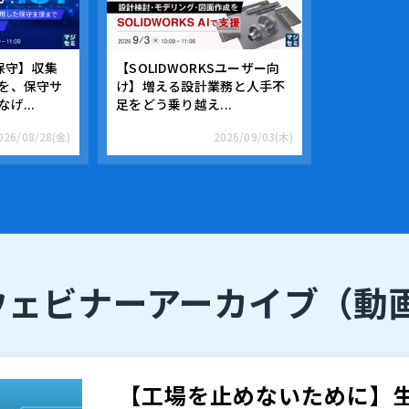
保守】収集
【SOLIDWORKSユーザー向
を、保守サ
け】増える設計業務と人手不
げ...
足をどう乗り越え...
026/08/28(金)
2026/09/03(木)
ウェビナーアーカイブ
（動
【工場を止めないために】