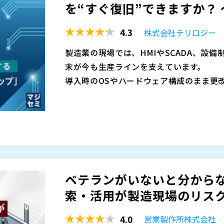
を“すぐ復旧”できますか？ 
4.3
株式会社テリロジー
製造業の現場では、HMIやSCADA、設
末が今も生産ラインを支えています。
導入時のOSやハードウェア構成のまま更
ションが動き続けている。
そうした理由から、最新化が進まないまま
す。
しかしながら、古い工場端末はトラブル発
ハードウェア故障、OSの起動障害、部品
ランサムウェア被害――ひとたび停止すれば
ベテランがいないと分から
に直結します。
索・活用が製造現場のリスクに
例えば、 「バックアップはあるが、復元
に同期されていない」 「サポート終了OS
4.0
営業製作所株式会社
たこともあるのではないでしょうか。