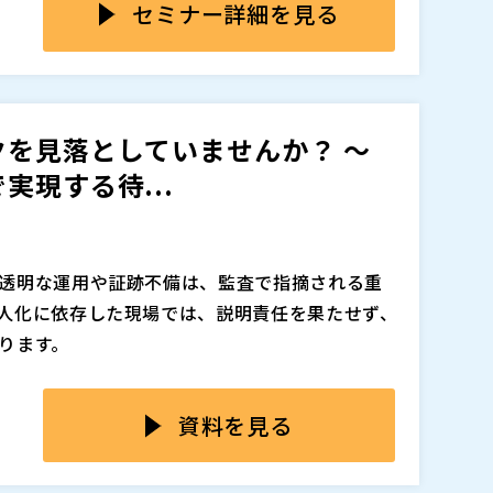
セミナー詳細を見る
めには、設計情報・BOM・変更履歴を正しくつ
迅速に把握できることが不可欠になっています。
様書、BOM、変更履歴、過去トラブルの知見が
れていないのが実情です。
を見落としていませんか？ ～
人や部門ごとに管理され、必要な情報を探すのに
現する待...
理システム間でBOMが二重管理され、整合確認に手
、影響する部品・図面・後工程をすぐに把握でき
見が蓄積・共有されず、同じような確認を繰り返
に時間がかかり、対応判断が経験者に依存しや
でしょうか。
リスクが増え、「変更＝リスク」という意識が現
透明な運用や証跡不備は、監査で指摘される重
人化に依存した現場では、説明責任を果たせず、
の二重管理、仕様変更・設計変更時の影響把握、
ります。
計開発領域で多く見られる課題を取り上げま
別々に行われているケースも散見され、その場
造が正確なデータの蓄積を妨げ、結果として証跡
資料を見る
発領域で広く活用されるPLMシステム「Obbli
引き起こします。
CMソリューション「ECOAS」を活用。PLMを
管理により、物流プロセス全体の可視化と統制
をつなぎながら、製品化計画マネジメント、設計