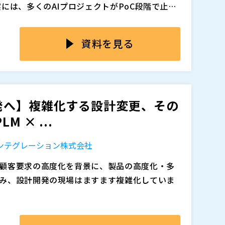
には、多くのAIプロジェクトがPoC段階で止ま
を絶ちません。 ROIを明確に示せないまま予
景には、共通したパターンがあります。 「AI導
へのAI提案をどう成果につなげるか」はSIe
本当の業務課題が後回しになっていることです。
資料を見る
題となっています。
き」で進むプロジェクトが増えており、課題の定
うケースが後を絶ちません。 しかしAIはあくま
とは何か。 例えば、ベテラン社員に聞かないと
を先に定めなければ、どれだけ高性能なAIを導
退職が迫るベテランの暗黙知の消失——こうした
せん。 製造業顧客へのAI提案を成果につなげる
活用を阻む大きな壁となっているケースが少なく
発へ】複雑化する設計変更、その
起点にすることが不可欠です。
た製造業固有の課題を解決するエンタープライズ
 × ...
 SharePointやSlackはもちろん、Windch
のデータまで横断検索でき、AIと組み合わせることで根
追加、削除される可能性があります。
インテグレーション株式会社
設計の再利用、型番選定、技術サポート、調達管
盤として、お客様への具体的な提案にぜひご活
顧客要求の高度化を背景に、製品の高度化・多
み、設計開発の現場はますます複雑化していま
、部品構成や図面だけでなく、調達、製造、品
スも増えています。