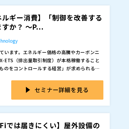
ータと証跡を確保することで監査対応力を高
度化する方法を、ケース別に解説します。
ティ、影響範囲の可視化、過去知見のナレッジ化
物流”の具体像を解説します。
へ近づけるためのヒントをお届けします。
ネルギー消費】「制御を改善する
を探すのに時間がかかっている方 ・設計変更や仕
か？ ～P...
る方 ・BOMの二重管理やExcel管理から脱却
追加、削除される可能性があります。
トラブルや類似変更の知見を共有し、組織的に活
hnology
導入検討中で活用を高度化したい方
式会社（
）
ています。エネルギー価格の高騰やカーボンニ
X-ETS（排出量取引制度）が本格稼働すること
追加、削除される可能性があります。
ものをコントロールする経営」が求められるよ
がら、エネルギーをいかに無駄なく使い切るか
ています。
セミナー詳細を見る
機器への更新や運転条件の見直しに加え、制御
。しかし、従来広く使われているPID制御は、外
定操業・エネルギー削減といった多目的・多制
特性があります。
ても、制御に起因するムダが表面化せず、十分
-Fiでは届きにくい】屋外設備の
ありません。