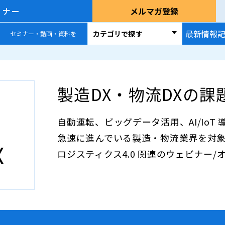
ミナー
メルマガ登録
最新情報
カテゴリで探す
セミナー・動画・資料を
製造DX・物流DXの
自動運転、ビッグデータ活用、AI/IoT
急速に進んでいる製造・物流業界を対
X
ロジスティクス4.0 関連のウェビナー