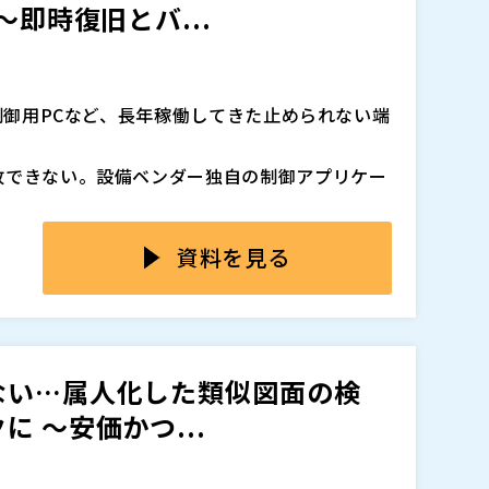
～即時復旧とバ...
備制御用PCなど、長年稼働してきた止められない端
改できない。設備ベンダー独自の制御アプリケー
、これらの端末が現場の中核を担い続けていま
資料を見る
生時の復旧が想像以上に困難です。
の調達不可、さらには近年増加する標的型攻撃や
、生産ライン全体が止まり、納期遅延や信用低下
ない…属人化した類似図面の検
 〜安価かつ...
に半日以上かかる」 「予備機はあるが、最新状態
のため、ベンダー対応が受けられない」 といっ