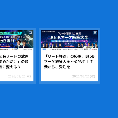
示会リードの放置
「リード獲得」の終焉。BtoB
集めただけ」の過
マーケ施策大全 ～CPA至上主
に変えるB...
義から、受注を...
2026/08/20(木)
2026/08/26(水)