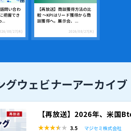
電話問い合わ
【再放送】商談獲得方法の比
に把握でき
較 ～KPIはリード獲得から商
..
談獲得へ。展示会、...
026/08/27(木)
2026/08/27(木)
ング
ウェビナーアーカイブ
【再放送】2026年、米国B
3.5
マジセミ株式会社