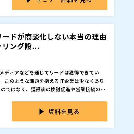
設計すべきかを見直す必要が高まっています。
スも多く、あえて移動時間をかけて対面セミナ
なくありません。そのため、オフライン開催は
ている背景を踏まえつつ、オフライン開催とウ
が高くなりやすく、ウェビナー以上に費用対効
、集客の広がり、継続性といった観点から中立
らこそ今求められているのは、オフライン開催
ずはウェビナーで十分」と考えやすい現在の行動
リードが商談化しない本当の理由
それぞれの特性と参加者心理を踏まえながら、
的に生み出し、限られた予算と工数の中で成果
ング設...
使い分けを整理することです。
のように活用すべきかを解説します。
追加、削除される可能性があります。
メディアなどを通じてリードは獲得できてい
。このような課題を抱えるIT企業は少なくあり
ものではなく、獲得後の検討促進や営業接続の設
認知から解決策収集、比較検討、意思決定へと段階
やすには問い合わせを待つのではなく、見込み
資料を見る
みが必要です。 また、資料ダウンロードやウェ
インでもあります。こうした変化を捉え、適切
を踏まえながら、商談を生む仕組み作りについて
出につながります。