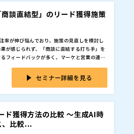
らせず、「商談創出」につなげるための実践的
「商談直結型」のリード獲得施策
追加、削除される可能性があります。
注率が伸び悩んでおり、施策の見直しを検討し
効果が感じられず、「商談に直結する打ち手」を
するフィードバックが多く、マーケと営業の連携
化する商談サイクルの根本原因を、リード獲得の
す。 ※「osslabo.com」「majisemi.co
セミナー詳細を見る
よう、メールの設定をご確認ください。
」「商談になっても、結局失注してしまう」――
多いのではないでしょうか。 原因の多くは、リ
ード獲得方法の比較 ～生成AI時
ることに最適化された施策は、商談の質や受注
比較...
い構造になっています。 本セッションでは、マ
開催実績から導き出した、「最初から商談に直結す
注率も伸び悩む」「営業から
と返ってくる」――そ