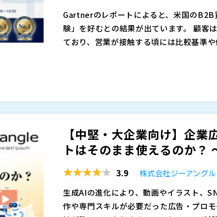
Gartnerのレポートによると、米国のB
験」を好むとの結果が出ています。 顧客は
ており、営業が接触する頃には比較基準や候補
erの予測では、最終判断において製品専門
AIによりコンテンツが溢れる現代、買い
これからのマーケティングは、営業と会う
確さ」を求めています。 単なる資料提供
分かれ目です。
る「理解形成」のプロセス設計が不可欠で
てもらう。 この3つのステップをスムー
営業を急がず、かつ信頼を築く接点として
た製品でも検討の土台に乗ることすら叶い
売り手の話したいことではなく、買い手が
テーマに据えることで、ウェビナーは商談
【中堅・大企業向け】企業広
適切なテーマ設計と開催直後の全申込者フ
マジセミ株式会社（
）
トはそのまま使えるのか？ ～
しています。 本ウェビナーでは、その具
マジセミ株式会社（
）
※共催、協賛、協力、講演企業は将来的に
3.9
株式会社ジーアングル
生成AIの進化により、動画やイラスト、S
作や専門スキルが必要だった広告・プロモ