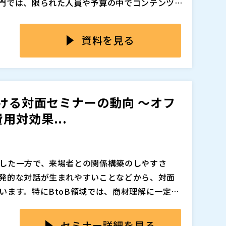
門では、限られた人員や予算の中でコンテンツ
ることで、アイデア出しやラフ制作、簡易な素材
、そのまま企業広告や公式プロモーションに利用
特に中堅・大企業においては、複数媒体への展
あります。見た目の違和感や品質の粗さ、ブラ
資料を見る
制作スピードと広告品質の両立が大きな課題に
開してしまうと、広告効果が出ないだけでな
毀損につながる可能性があります。AIで「作れ
動画・イラストの活用可能性と、公式利用時に見
「使えること」は同じではなく、AIに任せてい
整理しながら、AI活用とプロ制作をいかに使い
要なものを見極めることが重要です。
Iによる画像作成のデモやクオリティ評価を交
おける対面セミナーの動向 ～オフ
の制作力が必要な領域を切り分けます。自社の広告
対効果...
用に不安があるマーケティング・広報・販促部門
追加、削除される可能性があります。
した一方で、来場者との関係構築のしやすさ
発的な対話が生まれやすいことなどから、対面
います。特にBtoB領域では、商材理解に一定の
直結しやすいテーマにおいて、対面での接点づ
数、開催場所の制約があるだけでなく、集客の
した流れの中で、リアル開催とウェビナーをどの
側では、情報収集や比較検討の段階であれば
セミナー詳細を見る