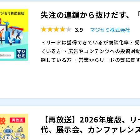
ナーチャリング施策を「情報発信」で終わ
失注の連鎖から抜けだす、
な考え方をご紹介します。
株式会社アイティベル（
）
3.9
マジセミ株式会社
マジセミ株式会社（
）
※共催、協賛、協力、講演企業は将来的に
・リードは獲得できているが商談化率・受
ている方 ・広告やコンテンツへの投資対
探している方 ・営業からリードの質に関
改善に課題を感じている方 ・失注や長期
160名
設計段階から解消したい方
Zoom ※URLは直前にメールにてご連絡いたしま
m」からのメールが迷惑メールとならない
マジセミ株式会社 寺田 雄一
「リードは取れているのに、商談にならない
そう感じているマーケター・営業担当者は
【再放送】2026年度版、リ
ード獲得の設計段階にあります。数を集め
代、展示会、カンファレンス、
率と乖離しやすく、失注の連鎖を生みやす
株式会社AdAI 江藤 久昌
ジセミが年間1,400回以上のウェビナー
「リードは取れているのに、商談化率も受