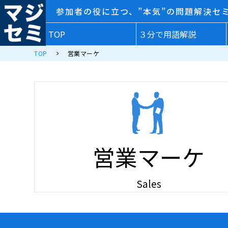
参加者の役に立つ、”本気”の問題解決セ
TOP
３分で用語解説
TOP
営業マーケ
営業マーケ
Sales