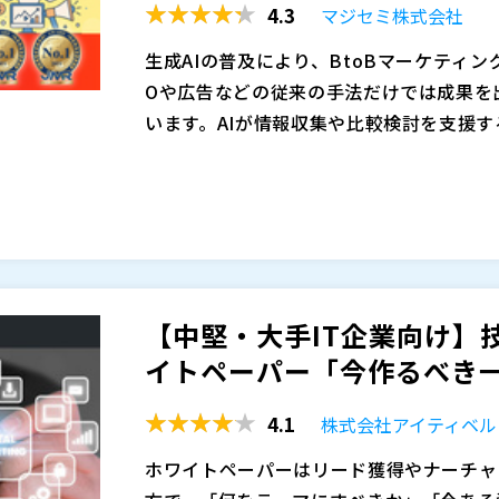
4.3
マジセミ株式会社
るリードをどう設計・獲得するか」の具体
の原因は、マーケ・IS・営業の3部門が
ち切るための実践的なアクションプランを
ードを渡す」ことで責任を果たしたつもりで
生成AIの普及により、BtoBマーケティ
で急減する構造からは抜け出せません。 本講
株式会社デボノ 栗山 知之
Oや広告などの従来の手法だけでは成果を
Bウェビナーを支援してきた知見をもとに
「せっかく工数をかけてホワイトペーパー
います。AIが情報収集や比較検討を支援す
い接点を置く設計思想をお伝えします。ウ
されているのに、その後の動きがない」ホ
て見極める必要があります。
展示会の再活性化、ウェビナーの成熟など
ことで、商談化率10%→25%、受注率5
も、こうした手応えのなさを感じているマ
かし、チャネルごとにコストやリソース、
縮してお届けします。
か。 こうした成果が中々出にくい状況が
株式会社シャノン 川畑 滉平
最適解を見出しにくい状況です。その結果
ケースも多く見られます。 本パートでは
「すでに手元にあるリスト（過去失注・休
に注力すべきか判断が難しくなっています
本セミナーでは、展示会、カンファレンス
因を整理し、成果を出すために本当に重要
で商談を生み出す方法」に特化してお伝え
を俯瞰し、それぞれの特徴と活用シーンを
「MAを導入したものの、月2回の一斉メ
現状を踏まえ、各手法の長所・課題を比較
【中堅・大手IT企業向け】
イトへの再訪データは飛んでくるが、営業
考える機会を提供します。
マジセミ株式会社（
）
イトペーパー「今作るべき一本
題を抱えていませんか？
マジセミ株式会社（
）
少人数のマーケティングチームが成果を挙
※共催、協賛、協力、講演企業は将来的に
4.1
株式会社アイティベル
を増やすことではなく、BOFU（商談層）
スコアリングに頼らない「3つの条件」に
ホワイトペーパーはリード獲得やナーチャ
きたくなる「解釈付き送客」の文面、そし
マジセミ株式会社 代表取締役 寺田 雄一