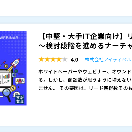
ように位置づけ、セミナー施策全体をどう
「まずはウェビナーで十分」と考えるケー
ーに参加する必然性を感じにくい場面も少
本セミナーでは、対面セミナーが見直され
テーマや訴求内容によっては参加ハードル
ェビナーの違いを、費用対効果、運営負荷
果を慎重に見極める必要があります。だか
的に整理します。その上で、参加者が「ま
【中堅・大手IT企業向け】
とウェビナーを感覚的に選ぶのではなく、
変化も踏まえ、見込み顧客との接点を継続
マジセミ株式会社（
）
～検討段階を進めるナーチャリ
費用対効果の観点で比較し、自社に合った
を最大化する手段として、ウェビナーをど
マジセミ株式会社（
）
※共催、協賛、協力、講演企業は将来的に
4.0
株式会社アイティベル
ホワイトペーパーやウェビナー、オウンド
る。しかし、商談数が思うように増えない
ません。 その要因は、リード獲得数その
計にあるケースが多く見られます。
BtoBの購買プロセスでは、顧客は課題
的に進んでいきます。そのため、商談を増
顧客の検討段階を一歩ずつ前に進める仕組
ビナー参加などの行動は、検討が進んだサ
本セミナーでは、IT企業の購買プロセス
な情報提供やフォローを行うことが商談創
解説します。