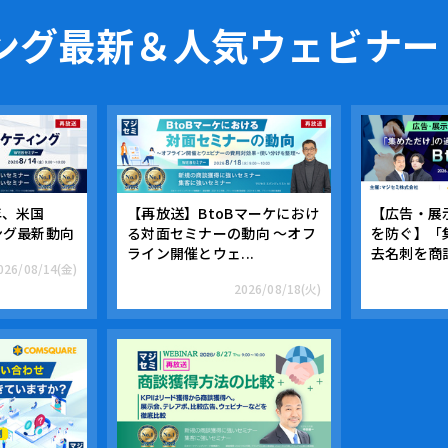
ング
最新＆人気ウェビナー
年、米国
【再放送】BtoBマーケにおけ
【広告・展
ング最新動向
る対面セミナーの動向 ～オフ
を防ぐ】「
ライン開催とウェ...
去名刺を商談
026/08/14(金)
2026/08/18(火)