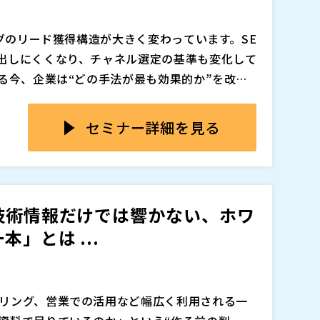
的なノウハウをお伝えします。失注の連鎖を断
抱える「温度感の分断」にあります。各部門が「リ
解説します。
も、500件のリードが商談50件、受注3件にま
ングのリード獲得構造が大きく変わっています。SE
演では、累計400開催・10,000人以上のBto
出しにくくなり、チャネル選定の基準も変化して
、リードと商談の間に「0.5次商談」という新し
を作ったのに、商談に繋がっていない」「DLは
る今、企業は“どの手法が最も効果的か”を改め
ェビナーを起点に、BANT情報を商談前に揃える
ワイトペーパーを作成したことがある方の中で
により、リード獲得手法は多様化しました。し
%→15%を実現する具体的な打ち手を、20分で凝
ーケティング担当者は多いのではないでしょう
得られるリードの質が異なり、単純な比較では
セミナー詳細を見る
続くと、継続的な運用自体が難しくなってしまう
、マーケ担当者は限られた予算の中でどの施策
、ホワイトペーパーが商談につながらない4つの要
眠リード）から、追加の広告費をかけずに最速
。
、比較広告、ウェビナーといった主要チャネル
なポイントについて解説します。
します。
整理します。生成AI時代におけるリード獲得の
ルマガを全リストに送るだけになっている」 「サ
検討することで、自社に最適なチャネル戦略を
技術情報だけでは響かない、ホワ
が動いてくれず放置されている」 このような課
」とは ...
げるための最短ルートは、やみくもに集客の量
追加、削除される可能性があります。
から逆算して既存資産を活かすことです。 MAの
よる売れる予兆の捉え方や、営業が5分以内に動
リング、営業での活用など幅広く利用される一
て全社展開を急がず「協力的な営業1人」と成果
 ウェビナー（Webセミナー）の集客・運営サー