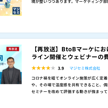
境が整いつつあります。マーケティング部
制作を進めなければならず、AIを活用す
一方で、AIで生成した動画やイラストを
作成を効率化できる場面も増えています。
してよいかどうかは慎重に判断する必要が
開や継続的な情報発信が求められるため、
ンドトーンとの不一致などが残ったまま公
なっています。
く、企業イメージの低下や炎上、ブランド
本セミナーでは、企業が制作するAI生成
ること」と、企業の公式コンテンツとして
落としがちな品質・ブランド毀損リスクを
いものと、人の判断やプロによる制作が必
分けるべきかを解説します。実際に生成A
【再放送】BtoBマーケに
え、AIが有効な領域と、人の判断やプロ
株式会社ジーアングル（
）
ライン開催とウェビナーの費用
制作にAIを取り入れたい一方で、公式利
マジセミ株式会社（
）
の方におすすめのセミナーです。
※共催、協賛、協力、講演企業は将来的に
3.9
マジセミ株式会社
コロナ禍を経てオンライン施策が広く定着
や、その場で温度感を共有できること、偶
セミナーを改めて評価する動きが強まって
説明が必要なテーマや、信頼形成が成果に
一方で、対面セミナーには会場費や運営工
くりを重視する企業が増えています。こう
難しさという課題もあります。特に参加者