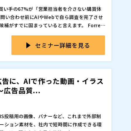
2B買い手の67%が「営業担当者を介さない購買体
問い合わせ前にAIやWebで自ら調査を完了させ
がすでに固まっていると言えます。 Forrest
家よりも生成AIを信頼する層が増加しており、
手は情報の量ではなく「自社にとっての価値の明
前の「空白の時間」にどう介入するかが勝負の
では不十分で、顧客が「自社に合う」と確信でき
セミナー詳細を見る
す。 発見され、比較の中で選ばれ、深く納得し
ズに進める体験を提供できなければ、どれほど優れ
今、ウェビナーの重要性が再認識されています。
ません。
知りたい「比較基準」や「失敗しない要点」を
への強力な橋渡しとなります。 マジセミでは、
告に、AIで作った動画・イラス
ォローにより、13%という高い商談化率を実現
広告品質...
体的な成功の型を伝授します。
追加、削除される可能性があります。
NS投稿用の画像、バナーなど、これまで外部制
ーション素材を、社内で短時間に作成できる環