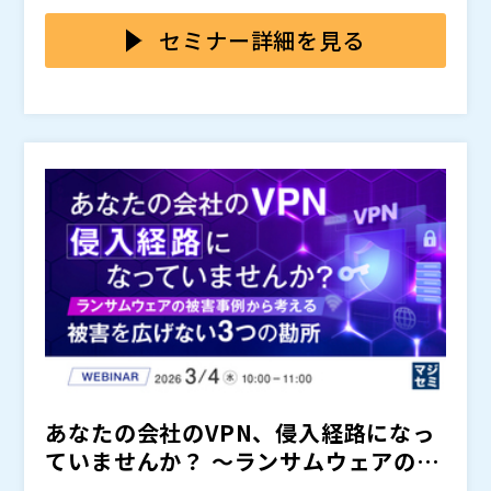
が主流です。その結果、エンドポイント対策や一部のID
た後のアクセスや振る舞いについては、従来のエンドポ
本セミナーでは、ランサム侵入の起点となる認証悪用に
対策を実施していても、「侵入後にIDがどのように使わ
イント防御や境界型防御では十分に把握・制御できませ
どう備えるべきか、また仮に侵入を許した場合でも被害
セミナー詳細を見る
れているのか」が見えず、被害拡大を止められないとい
ん。この「認証突破を前提とした侵入」に対して、侵入
拡大を防ぐために何が必要かを、ID中心の視点で解説し
う状況が多くの企業で発生しています。
後のID悪用や横移動を可視化・抑止できていないことこ
ます。具体的には、Cisco Duoによる多要素認証とデバ
※当日いただいたご質問は後日開催企業より直接回答さ
そが、ID対策をしていてもランサム侵入を防ぎ切れない
イス状態を組み合わせた認証防御に加え、Cisco Secur
せていただきます。
構造的な要因となっています。
e Accessを活用したアクセス制御の統合により、侵入
高千穂交易株式会社（
）
後のID利用を継続的に検証・可視化するアプローチを紹
シスコシステムズ合同会社（
）
介します。さらに、ITDRの考え方を取り入れ、IDの振
株式会社オープンソース活用研究所（
）
る舞いを軸に横移動を抑止することで、「ID対策をして
マジセミ株式会社（
）
いても防げない」状態から脱却するための実践ポイント
※共催、協賛、協力、講演企業は将来的に追加、削除さ
を示します。
れる可能性があります。
あなたの会社のVPN、侵入経路になっ
ていませんか？ ～ランサムウェアの被
害事例から考える、被...