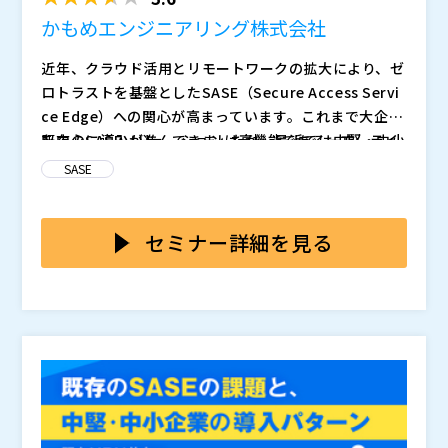
かもめエンジニアリング株式会社
近年、クラウド活用とリモートワークの拡大により、ゼ
ロトラストを基盤としたSASE（Secure Access Servi
ce Edge）への関心が高まっています。これまで大企業
を中心に導入が進んできましたが、最近では中堅・中小
既存のSASEソリューションは高機能である一方、ライ
企業においても、セキュリティ強化と運用効率化の両立
センス費用や構成の複雑さが導入の障壁となっていま
SASE
を求める動きが加速しています。一方で、限られた人員
す。特に中堅・中小企業では、既存のVPNを当面は併用
やコスト制約の中で、複雑な構成や高価格なSASEをそ
せざるを得ないケースなどが多く見られます。また、拠
本セミナーでは、既存のVPN網や共用アカウント運用を
のまま導入することは現実的ではありません。今まさ
点間やシステム間通信など、現実的な運用要件に対応し
維持しながら、段階的にゼロトラスト化を進める、中
セミナー詳細を見る
に、中堅・中小企業に適した“等身大のSASE”が求めら
きれないSASEも少なくありません。一方中堅・中小企
堅・中小企業向けの現実的なSASE導入パターンを解説
れています。
業では「シャドーIT」のリスクが高く、速やかな対応が
します。また、中堅・中小企業に必要な機能に絞り込
このWebセミナーは、 4月 16日（木） 10:00～11:00
求められます。結果として「理想的なセキュリティ構
み、コストを抑えつつセキュリティ水準を高める「KA
にライブにて開催いたします。講演者による質疑応答が
想」と「現場で実現可能な仕組み」との間に大きなギャ
MOME SASE」を紹介。さらに、拠点間・システム間通
ございます。 ご都合のよいほうをお選びください。
ップが生まれています。
信への対応など柔軟な構成例を提示します。理想論では
かもめエンジニアリング株式会社（
）
なく、現場が“今日から取り組めるSASE運用”を具体的
株式会社オープンソース活用研究所（
）
に示す内容です。
マジセミ株式会社（
）
※共催、協賛、協力、講演企業は将来的に追加、削除さ