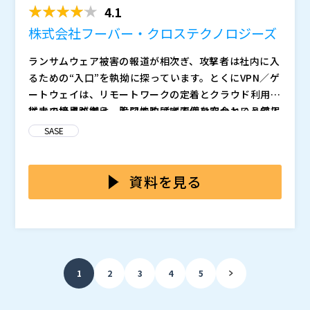
4.1
株式会社フーバー・クロステクノロジーズ
ランサムウェア被害の報道が相次ぎ、攻撃者は社内に入
るための“入口”を執拗に探っています。とくにVPN／ゲ
ートウェイは、リモートワークの定着とクラウド利用の
拡大で接点が増え、脆弱性や設定不備を突かれると侵入
従来の境界防御は、入口で防げば内側は安全という前提
の起点になり得る領域です。さらにSSL-VPNを利用し
で成り立っていました。しかし、リモートワークの普及
SASE
ている企業において、2026年は大手ベンダーのサポー
でどこからでも社内にアクセスできる仕組みが求めら
ト終了が発表されており「延命か置き換えか」を先送り
れ、データの置き場所がオンプレからクラウドに変わっ
本セミナーでは、ランサムウェア被害事例で実際に起き
できない局面に入っています。本セミナーでは、いま何
たことで、守るべき対象とその防御の前提が大きく変わ
た流れを振り返り、侵入される入口の設計、そして侵入
資料を見る
が危なく、どこが狙われやすいのかを整理し、被害を広
っております。攻撃側もAIの進化により、たとえ技術力
を許した場合でも被害を広げないために何を揃えるべき
げないために見直すべきポイントと進め方を分かりやす
のない攻撃者でも簡単に攻撃を行えるようになりまし
かを整理します。具体的には、VPN／ゲートウェイに依
株式会社フーバー・クロステクノロジーズ（
）
く解説します。
た。そうした現状において、もはやVPN型の防御では限
存しやすい接続の考え方を見直し、アクセスの通し方、
Cato Networks株式会社（
）
界を迎えていると言えます。
権限の持たせ方、拠点とリモートの接続設計、監視とロ
株式会社オープンソース活用研究所（
）
グの持ち方を一つの筋道として捉え直します。その上
マジセミ株式会社（
）
1
2
3
4
5
で、SSL-VPN更改を単なる機器入替で終わらせず、拠点
※共催、協賛、協力、講演企業は将来的に追加、削除さ
間ネットワーク（SD-WAN）とリモートアクセス／セキ
れる可能性があります。