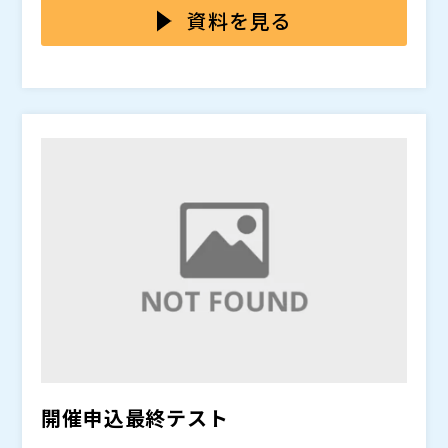
のまま導入することは現実的ではありません。今まさ
点間やシステム間通信など、現実的な運用要件に対応し
維持しながら、段階的にゼロトラスト化を進める、中
資料を見る
に、中堅・中小企業に適した“等身大のSASE”が求めら
きれないSASEも少なくありません。一方中堅・中小企
堅・中小企業向けの現実的なSASE導入パターンを解説
れています。
業では「シャドーIT」のリスクが高く、速やかな対応が
します。また、中堅・中小企業に必要な機能に絞り込
このWebセミナーは、 4月 23日（木） 13:00～14:00
求められます。結果として「理想的なセキュリティ構
み、コストを抑えつつセキュリティ水準を高める「KA
に再放送を予定しています。講演者による質疑応答はあ
想」と「現場で実現可能な仕組み」との間に大きなギャ
MOME SASE」を紹介。さらに、拠点間・システム間通
りませんが、ご都合のよいほうをお選びください。
ップが生まれています。
信への対応など柔軟な構成例を提示します。理想論では
かもめエンジニアリング株式会社（
）
なく、現場が“今日から取り組めるSASE運用”を具体的
株式会社オープンソース活用研究所（
）
に示す内容です。
マジセミ株式会社（
）
※共催、協賛、協力、講演企業は将来的に追加、削除さ
れる可能性があります。
開催申込最終テスト