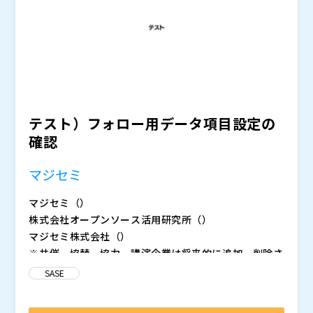
れる可能性があります。
テスト）フォロー用データ項目設定の
確認
マジセミ
マジセミ（
）
株式会社オープンソース活用研究所（
）
マジセミ株式会社（
）
※共催、協賛、協力、講演企業は将来的に追加、削除さ
れる可能性があります。
SASE