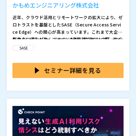
かもめエンジニアリング株式会社
近年、クラウド活用とリモートワークの拡大により、ゼ
ロトラストを基盤としたSASE（Secure Access Servi
ce Edge）への関心が高まっています。これまで大企業
を中心に導入が進んできましたが、最近では中堅・中小
既存のSASEソリューションは高機能である一方、ライ
企業においても、セキュリティ強化と運用効率化の両立
センス費用や構成の複雑さが導入の障壁となっていま
SASE
を求める動きが加速しています。一方で、限られた人員
す。特に中堅・中小企業では、既存のVPNを当面は併用
やコスト制約の中で、複雑な構成や高価格なSASEをそ
せざるを得ないケースなどが多く見られます。また、拠
本セミナーでは、既存のVPN網や共用アカウント運用を
のまま導入することは現実的ではありません。今まさ
点間やシステム間通信など、現実的な運用要件に対応し
維持しながら、段階的にゼロトラスト化を進める、中
セミナー詳細を見る
に、中堅・中小企業に適した“等身大のSASE”が求めら
きれないSASEも少なくありません。一方中堅・中小企
堅・中小企業向けの現実的なSASE導入パターンを解説
れています。
業では「シャドーIT」のリスクが高く、速やかな対応が
します。また、中堅・中小企業に必要な機能に絞り込
このWebセミナーは、 6月 18日（木） 11:00～12:00
求められます。結果として「理想的なセキュリティ構
み、コストを抑えつつセキュリティ水準を高める「KA
にも再放送を予定しています。ご都合のよいほうをお選
想」と「現場で実現可能な仕組み」との間に大きなギャ
MOME SASE」を紹介。さらに、拠点間・システム間通
びください。
ップが生まれています。
信への対応など柔軟な構成例を提示します。理想論では
かもめエンジニアリング株式会社（
）
なく、現場が“今日から取り組めるSASE運用”を具体的
マジセミ株式会社（
）
に示す内容です。
※共催、協賛、協力、講演企業は将来的に追加、削除さ
れる可能性があります。