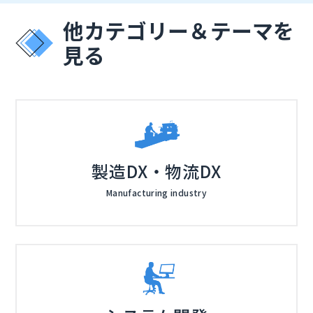
ュリティ（ZTNA、FW、SWGなど）をクラウド側で統
合提供する「Cato SASEクラウド」を例に、段階移行
他カテゴリー＆テーマを
の進め方や海外拠点を含む接続の安定化、運用・ログの
見る
集約をどう現実的に進めるかを紹介します。情勢の理解
だけで終わらせず、社内で判断するための比較軸を整理
し、期限に間に合う移行の道筋を描けるように致しま
す。
製造DX・物流DX
Manufacturing industry