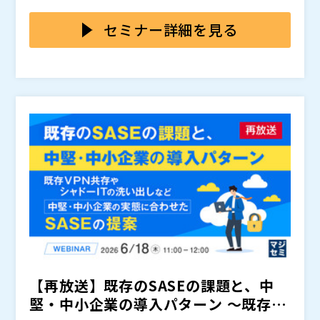
まれる中で、情報システム部門には「どこまで許容し、
情報が意図せず入力されている可能性を否定できず、情
本セミナーでは、こうした課題を踏まえ、既存のSAS
どのように統制すべきか」という判断が求められていま
報漏えいリスクが“見えないまま”存在している状態にあ
E環境を大きく変更することなく、生成AI利用の実態を
セミナー詳細を見る
す。
ります。既存のSASEでは通信の可視化や制御が限定的
可視化・制御するアプローチについて解説します。Che
で、「許可するか、遮断するか」という二択にとどま
ck Point Browser Securityを活用することで、ブラ
・生成AIの業務利用が広がる中で、情シスとして統制の
り、現実的な運用との乖離が生じています。その結果、
ウザを起点にAI利用の実態を把握し、リスクに応じた柔
あり方に不安を感じている方 ・ChatGPTなどへの入力
情シスとしてリスクをどこまで許容し、どのように統制
軟なポリシー制御を行う方法をご紹介します。従来の
内容を把握できず、情報漏えいリスクに課題を感じてい
すべきか判断できないまま、運用が続いている企業も少
「許可／拒否」の二択ではなく、AI活用を止めることな
る方 ・既存SASEではAI利用の可視化・制御が不十分だ
チェック・ポイント・ソフトウェア・テクノロジーズ株
なくありません。
くセキュリティを担保するための考え方を整理し、「ま
と感じている方 ・AI活用を止めずに、現実的な統制方
式会社（
）
ず何を把握すべきか」「どこまで制御すべきか」といっ
法を検討したい方 ・SASEを更改せずに、追加施策でAI
マジセミ株式会社（
）
た、情シスが判断するための軸を持ち帰っていただける
対応を実現したいと考えている方
※共催、協賛、協力、講演企業は将来的に追加、削除さ
内容です。
れる可能性があります。
【再放送】既存のSASEの課題と、中
堅・中小企業の導入パターン ～既存V