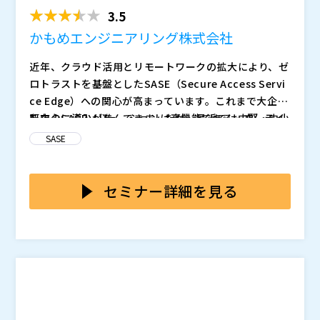
PN共存やシャドーI...
3.5
かもめエンジニアリング株式会社
近年、クラウド活用とリモートワークの拡大により、ゼ
ロトラストを基盤としたSASE（Secure Access Servi
ce Edge）への関心が高まっています。これまで大企業
を中心に導入が進んできましたが、最近では中堅・中小
既存のSASEソリューションは高機能である一方、ライ
企業においても、セキュリティ強化と運用効率化の両立
センス費用や構成の複雑さが導入の障壁となっていま
SASE
を求める動きが加速しています。一方で、限られた人員
す。特に中堅・中小企業では、既存のVPNを当面は併用
やコスト制約の中で、複雑な構成や高価格なSASEをそ
せざるを得ないケースなどが多く見られます。また、拠
本セミナーでは、既存のVPN網や共用アカウント運用を
のまま導入することは現実的ではありません。今まさ
点間やシステム間通信など、現実的な運用要件に対応し
維持しながら、段階的にゼロトラスト化を進める、中
セミナー詳細を見る
に、中堅・中小企業に適した“等身大のSASE”が求めら
きれないSASEも少なくありません。一方中堅・中小企
堅・中小企業向けの現実的なSASE導入パターンを解説
れています。
業では「シャドーIT」のリスクが高く、速やかな対応が
します。また、中堅・中小企業に必要な機能に絞り込
このWebセミナーは、 6月 23日（火） 13:00～14:00
求められます。結果として「理想的なセキュリティ構
み、コストを抑えつつセキュリティ水準を高める「KA
にも再放送を予定しています。ご都合のよいほうをお選
想」と「現場で実現可能な仕組み」との間に大きなギャ
MOME SASE」を紹介。さらに、拠点間・システム間通
びください。
ップが生まれています。
信への対応など柔軟な構成例を提示します。理想論では
かもめエンジニアリング株式会社（
）
なく、現場が“今日から取り組めるSASE運用”を具体的
マジセミ株式会社（
）
に示す内容です。
※共催、協賛、協力、講演企業は将来的に追加、削除さ