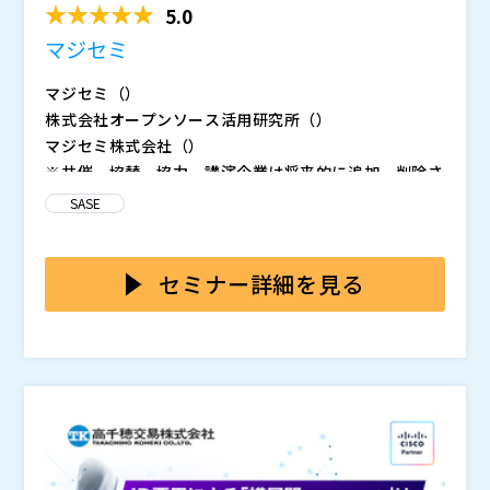
5.0
マジセミ
マジセミ（
）
株式会社オープンソース活用研究所（
）
マジセミ株式会社（
）
※共催、協賛、協力、講演企業は将来的に追加、削除さ
れる可能性があります。
SASE
セミナー詳細を見る