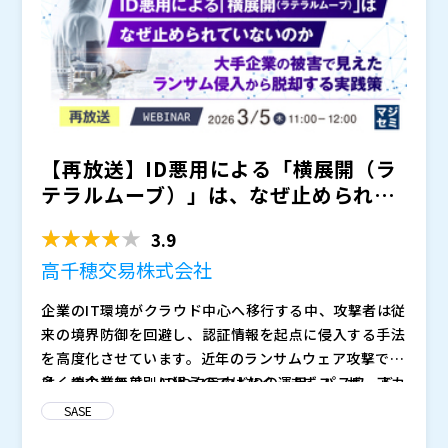
【再放送】ID悪用による「横展開（ラ
テラルムーブ）」は、なぜ止められて
いないのか ～大手企業...
3.9
高千穂交易株式会社
企業のIT環境がクラウド中心へ移行する中、攻撃者は従
来の境界防御を回避し、認証情報を起点に侵入する手法
を高度化させています。近年のランサムウェア攻撃で
は、端末を無差別に狙うのではなく、まずユーザーアカ
多くの企業では、ADやクラウドIDの運用、パスワード
ウントを奪取し、正規ユーザーとして内部に侵入した
ポリシーの強化、多要素認証の導入など、一定のID対策
SASE
後、権限昇格や横移動を通じて被害を拡大させるケース
をすでに実施しています。しかし、認証情報が奪取され