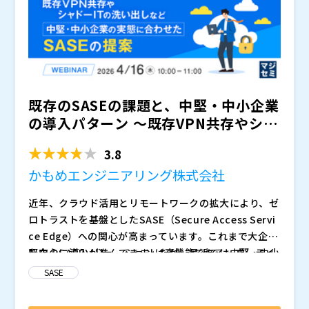
れる可能性があります。
既存のSASEの課題と、中堅・中小企業
の導入パターン ～既存VPN共存やシャ
ドーITの洗い出...
3.8
かもめエンジニアリング株式会社
近年、クラウド活用とリモートワークの拡大により、ゼ
ロトラストを基盤としたSASE（Secure Access Servi
ce Edge）への関心が高まっています。これまで大企業
を中心に導入が進んできましたが、最近では中堅・中小
既存のSASEソリューションは高機能である一方、ライ
企業においても、セキュリティ強化と運用効率化の両立
センス費用や構成の複雑さが導入の障壁となっていま
SASE
を求める動きが加速しています。一方で、限られた人員
す。特に中堅・中小企業では、既存のVPNを当面は併用
やコスト制約の中で、複雑な構成や高価格なSASEをそ
せざるを得ないケースなどが多く見られます。また、拠
本セミナーでは、既存のVPN網や共用アカウント運用を