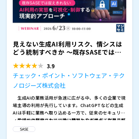
見えない生成AI利用リスク、情シスは
どう統制すべきか ～既存SASEでは捉
えきれないAI利用...
3.9
チェック・ポイント・ソフトウェア・テク
ノロジーズ株式会社
生成AIの業務活用が急速に広がる中、多くの企業で現
場主導の利用が先行しています。ChatGPTなどの生成
AIは手軽に業務へ取り込める一方で、従来のセキュリテ
ィ設計では想定されていない使われ方が増えており、既
生成AIの利用において特に問題となるのが、従業員が
存のSASE環境だけでは十分に対応しきれないケースが
どのような情報を入力しているか把握できない点です。
SASE
増えています。AI活用は今後さらに拡大することが見込
業務効率化のために活用が進む一方で、機密情報や個人