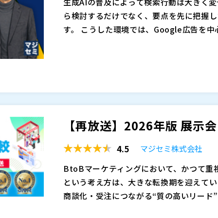
生成AIの普及によって検索行動は大きく
ら検討するだけでなく、要点を先に把握し
す。 こうした環境では、Google広告を
これまで有効だった出稿設計やキーワード
実際には、広告費を投下してリード数を確
存の集客構造そのものを見直す必要が高ま
ってCPAが合わず、最終的な商談数や受
さらに、資料請求やホワイトペーパーダウ
にくく、営業部門に引き渡した後に失注す
本セミナーでは、広告費高騰時代のBto
指標そのものが揺らいでいます。 こうし
なく、見込み顧客の理解促進から商談創出
なく、関心度が高く、商談化しやすい見込
かを、マジセミのサービスの内容を交えて
【再放送】2026年版 展示
面しています。
え方、参加者の質を高める訴求、開催後の
マジセミ株式会社（
）
を減らしながら成果につながるマーケティン
マジセミ株式会社（
）
4.5
マジセミ株式会社
告だけでは獲得効率が合わなくなってきた
※共催、協賛、協力、講演企業は将来的に
客モデルを再構築するヒントを持ち帰って
BtoBマーケティングにおいて、かつて
という考え方は、大きな転換期を迎えてい
商談化・受注につながる“質の高いリード
低いリードを大量に獲得しても、営業・マ
生成AIによる検索要約が一般化したことで