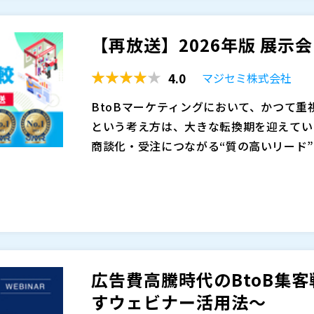
テーマや訴求内容によっては参加ハードル
ェビナーの違いを、費用対効果、運営負荷
果を慎重に見極める必要があります。だか
的に整理します。その上で、参加者が「ま
【再放送】2026年版 展示
とウェビナーを感覚的に選ぶのではなく、
変化も踏まえ、見込み顧客との接点を継続
マジセミ株式会社（
）
費用対効果の観点で比較し、自社に合った
を最大化する手段として、ウェビナーをど
株式会社オープンソース活用研究所（
）
4.0
マジセミ株式会社
マジセミ株式会社（
）
BtoBマーケティングにおいて、かつて
※共催、協賛、協力、講演企業は将来的に
という考え方は、大きな転換期を迎えてい
商談化・受注につながる“質の高いリード
低いリードを大量に獲得しても、営業・マ
生成AIによる検索要約が一般化したことで
には直結しません。意思決定に関与する層
せずとも、概要を把握できるようになりま
に効率よく接点を持つかが、これからの施
今後さらに伸びにくくなると予想されます
な点から、展示会やウェビナーの重要度が
求める段階では、「人の話を直接聞く」「
展示会とウェビナーは、同じイベント施策
集が重要になります。展示会やウェビナー
きく異なります。展示会は偶然の出会いや
ニケーションを通じて信頼を醸成できる貴
通じて短時間で関係性を築ける点が特長で
広告費高騰時代のBtoB集客
イベントの価値は相対的に高まっています
持つ参加者が集まりやすく、事前に課題意
マジセミ株式会社（
）
すウェビナー活用法～
策です。本セミナーでは、2026年度に
株式会社オープンソース活用研究所（
）