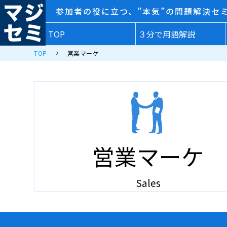
参加者の役に立つ、”本気”の問題解決セ
TOP
３分で用語解説
TOP
営業マーケ
営業マーケ
Sales