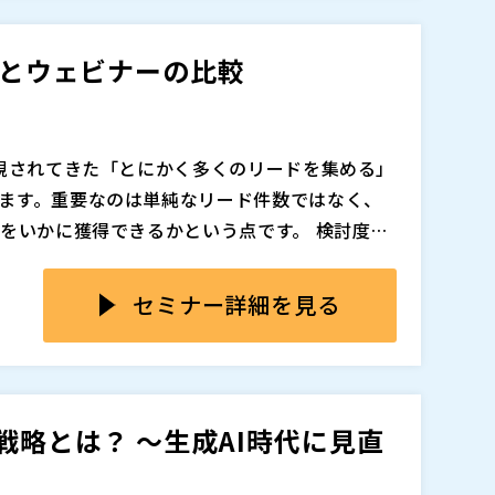
が高くなりやすく、ウェビナー以上に費用対効
、集客の広がり、継続性といった観点から中立
らこそ今求められているのは、オフライン開催
ずはウェビナーで十分」と考えやすい現在の行動
会とウェビナーの比較
それぞれの特性と参加者心理を踏まえながら、
的に生み出し、限られた予算と工数の中で成果
使い分けを整理することです。
のように活用すべきかを解説します。
重視されてきた「とにかく多くのリードを集める」
追加、削除される可能性があります。
ます。重要なのは単純なリード件数ではなく、
”をいかに獲得できるかという点です。 検討度の
ーケティング双方の負荷が増えるだけで、成果
、ユーザーはWebページを一つひとつクリック
や、明確な課題意識を持った見込み客と、いか
した。その結果、SEOや広告による流入数は、
セミナー詳細を見る
策設計において重要になっています。このよう
。 一方で、より深い理解や具体的な比較検討を
上がっています。
その場で質問できる」といった体験型の情報収
でありながら、得られる効果や適した目的は大
は、単なる情報提供ではなく、双方向のコミュ
幅広い層への認知拡大に強く、リアルな対話を
重な接点です。デジタルが進化するからこそ、
す。 一方ウェビナーは、特定のテーマに関心を
戦略とは？ ～生成AI時代に見直
。
識を持った“質の高いリード”を獲得しやすい施
取り組むべき展示会とウェビナーの違いを整理し、