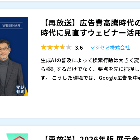
テーマや訴求内容によっては参加ハードル
ェビナーの違いを、費用対効果、運営負荷
果を慎重に見極める必要があります。だか
的に整理します。その上で、参加者が「ま
【再放送】広告費高騰時代のB
とウェビナーを感覚的に選ぶのではなく、
変化も踏まえ、見込み顧客との接点を継続
マジセミ株式会社（
）
時代に見直すウェビナー活
費用対効果の観点で比較し、自社に合った
を最大化する手段として、ウェビナーをど
マジセミ株式会社（
）
※共催、協賛、協力、講演企業は将来的に
3.6
マジセミ株式会社
生成AIの普及によって検索行動は大きく
ら検討するだけでなく、要点を先に把握し
す。 こうした環境では、Google広告を
これまで有効だった出稿設計やキーワード
実際には、広告費を投下してリード数を確
存の集客構造そのものを見直す必要が高ま
ってCPAが合わず、最終的な商談数や受
さらに、資料請求やホワイトペーパーダウ
にくく、営業部門に引き渡した後に失注す
本セミナーでは、広告費高騰時代のBto
指標そのものが揺らいでいます。 こうし
なく、見込み顧客の理解促進から商談創出
なく、関心度が高く、商談化しやすい見込
かを、マジセミのサービスの内容を交えて
【再放送】2026年版 展示
面しています。
え方、参加者の質を高める訴求、開催後の
マジセミ株式会社（
）