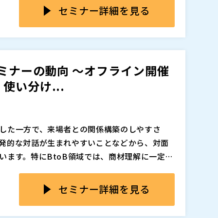
や、明確な課題意識を持った見込み客と、いか
した。その結果、SEOや広告による流入数は、
セミナー詳細を見る
策設計において重要になっています。このよう
。 一方で、より深い理解や具体的な比較検討を
上がっています。
その場で質問できる」といった体験型の情報収
でありながら、得られる効果や適した目的は大
は、単なる情報提供ではなく、双方向のコミュ
幅広い層への認知拡大に強く、リアルな対話を
重な接点です。デジタルが進化するからこそ、
す。 一方ウェビナーは、特定のテーマに関心を
セミナーの動向 ～オフライン開催
。
識を持った“質の高いリード”を獲得しやすい施
い分け...
取り組むべき展示会とウェビナーの違いを整理し、
。
追加、削除される可能性があります。
した一方で、来場者との関係構築のしやすさ
発的な対話が生まれやすいことなどから、対面
います。特にBtoB領域では、商材理解に一定の
直結しやすいテーマにおいて、対面での接点づ
数、開催場所の制約があるだけでなく、集客の
した流れの中で、リアル開催とウェビナーをどの
側では、情報収集や比較検討の段階であれば
セミナー詳細を見る
設計すべきかを見直す必要が高まっています。
スも多く、あえて移動時間をかけて対面セミナ
なくありません。そのため、オフライン開催は
ている背景を踏まえつつ、オフライン開催とウ