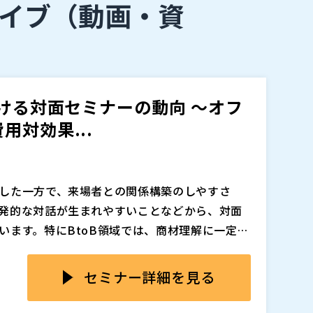
イブ
（動画・資
おける対面セミナーの動向 ～オフ
対効果...
した一方で、来場者との関係構築のしやすさ
発的な対話が生まれやすいことなどから、対面
います。特にBtoB領域では、商材理解に一定の
直結しやすいテーマにおいて、対面での接点づ
数、開催場所の制約があるだけでなく、集客の
した流れの中で、リアル開催とウェビナーをどの
側では、情報収集や比較検討の段階であれば
セミナー詳細を見る
設計すべきかを見直す必要が高まっています。
スも多く、あえて移動時間をかけて対面セミナ
なくありません。そのため、オフライン開催は
ている背景を踏まえつつ、オフライン開催とウ