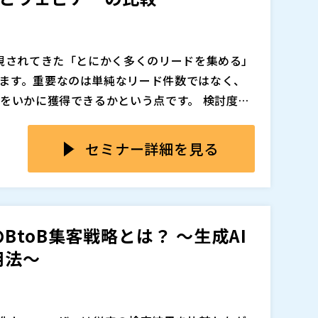
グの進め方を具体的に紹介します。 Google広
今だからこそ、ウェビナーを軸にした新しい集
追加、削除される可能性があります。
いただける内容です。
重視されてきた「とにかく多くのリードを集める」
ます。重要なのは単純なリード件数ではなく、
”をいかに獲得できるかという点です。 検討度の
ーケティング双方の負荷が増えるだけで、成果
、ユーザーはWebページを一つひとつクリック
や、明確な課題意識を持った見込み客と、いか
した。その結果、SEOや広告による流入数は、
セミナー詳細を見る
策設計において重要になっています。このよう
。 一方で、より深い理解や具体的な比較検討を
上がっています。
その場で質問できる」といった体験型の情報収
でありながら、得られる効果や適した目的は大
は、単なる情報提供ではなく、双方向のコミュ
幅広い層への認知拡大に強く、リアルな対話を
重な接点です。デジタルが進化するからこそ、
す。 一方ウェビナーは、特定のテーマに関心を
toB集客戦略とは？ ～生成AI
。
識を持った“質の高いリード”を獲得しやすい施
用法～
取り組むべき展示会とウェビナーの違いを整理し、
。
追加、削除される可能性があります。