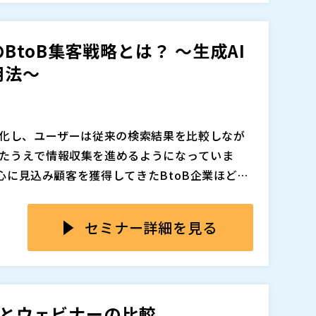
が高くなりやすく、ウェビナー以上に費用対効
、集客の広がり、継続性といった観点から中立
らこそ今求められているのは、オフライン開催
ずはウェビナーで十分」と考えやすい現在の行動
toB集客戦略とは？ ～生成AI
それぞれの特性と参加者心理を踏まえながら、
的に生み出し、限られた予算と工数の中で成果
用法～
使い分けを整理することです。
のように活用すべきかを解説します。
追加、削除される可能性があります。
変化し、ユーザーは従来の検索結果を比較しなが
たうえで情報収集を進めるようになっていま
中心に見込み顧客を獲得してきたBtoB企業ほど、
運用だけでは成果を維持しにくくなり、広告依
保しても、競争激化やクリック単価の上昇によ
っています。
注見込みまでつながらないケースが増えています。
セミナー詳細を見る
ンロードのような接点だけでは検討温度が見え
ることも多いため、マーケティング施策の評価
B集客において、ウェビナーを単なる認知施策では
た状況のなかで、企業は単なるリード獲得数では
までを担う戦略的な接点としてどう活用すべき
み顧客をどう安定的に集めるかという課題に直
解説します。 企画テーマの設計、集客導線の考
会とウェビナーの比較
フォローまでを一連の流れで整理し、広告依存