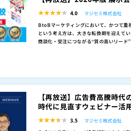
を減らしながら成果につながるマーケティン
マジセミ株式会社（
）
4.0
マジセミ株式会社
告だけでは獲得効率が合わなくなってきた
※共催、協賛、協力、講演企業は将来的に
客モデルを再構築するヒントを持ち帰って
BtoBマーケティングにおいて、かつて
という考え方は、大きな転換期を迎えてい
商談化・受注につながる“質の高いリード
低いリードを大量に獲得しても、営業・マ
生成AIによる検索要約が一般化したことで
には直結しません。意思決定に関与する層
せずとも、概要を把握できるようになりま
に効率よく接点を持つかが、これからの施
今後さらに伸びにくくなると予想されます
な点から、展示会やウェビナーの重要度が
求める段階では、「人の話を直接聞く」「
展示会とウェビナーは、同じイベント施策
集が重要になります。展示会やウェビナー
きく異なります。展示会は偶然の出会いや
ニケーションを通じて信頼を醸成できる貴
通じて短時間で関係性を築ける点が特長で
【再放送】広告費高騰時代のB
イベントの価値は相対的に高まっています
持つ参加者が集まりやすく、事前に課題意
マジセミ株式会社（
）
時代に見直すウェビナー活
策です。本セミナーでは、2026年度に
マジセミ株式会社（
）
目的別の活用ポイントを比較・解説します
※共催、協賛、協力、講演企業は将来的に
3.5
マジセミ株式会社