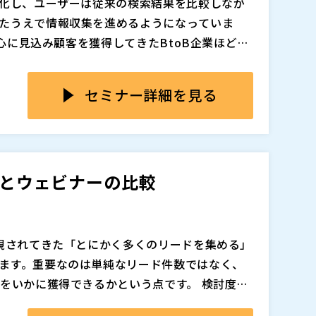
変化し、ユーザーは従来の検索結果を比較しなが
たうえで情報収集を進めるようになっていま
中心に見込み顧客を獲得してきたBtoB企業ほど、
運用だけでは成果を維持しにくくなり、広告依
保しても、競争激化やクリック単価の上昇によ
っています。
注見込みまでつながらないケースが増えています。
セミナー詳細を見る
ンロードのような接点だけでは検討温度が見え
ることも多いため、マーケティング施策の評価
B集客において、ウェビナーを単なる認知施策では
た状況のなかで、企業は単なるリード獲得数では
までを担う戦略的な接点としてどう活用すべき
み顧客をどう安定的に集めるかという課題に直
解説します。 企画テーマの設計、集客導線の考
会とウェビナーの比較
フォローまでを一連の流れで整理し、広告依存
グの進め方を具体的に紹介します。 Google広
今だからこそ、ウェビナーを軸にした新しい集
追加、削除される可能性があります。
いただける内容です。
重視されてきた「とにかく多くのリードを集める」
ます。重要なのは単純なリード件数ではなく、
”をいかに獲得できるかという点です。 検討度の
ーケティング双方の負荷が増えるだけで、成果
、ユーザーはWebページを一つひとつクリック