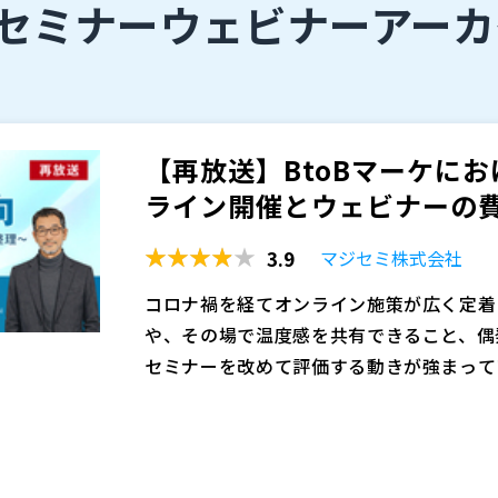
bセミナー
ウェビナーアーカ
【再放送】BtoBマーケに
ライン開催とウェビナーの費用
3.9
マジセミ株式会社
コロナ禍を経てオンライン施策が広く定着
や、その場で温度感を共有できること、偶
セミナーを改めて評価する動きが強まって
説明が必要なテーマや、信頼形成が成果に
一方で、対面セミナーには会場費や運営工
くりを重視する企業が増えています。こう
難しさという課題もあります。特に参加者
ように位置づけ、セミナー施策全体をどう
「まずはウェビナーで十分」と考えるケー
ーに参加する必然性を感じにくい場面も少
本セミナーでは、対面セミナーが見直され