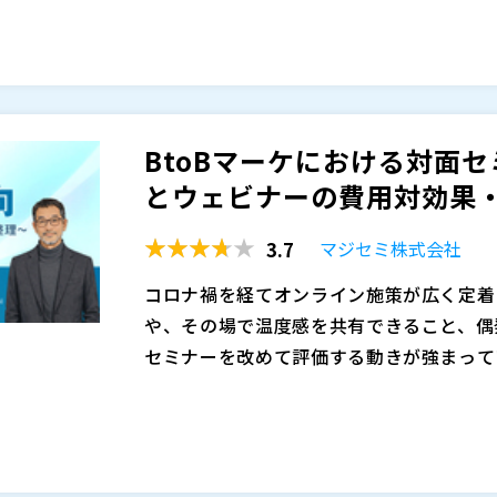
には直結しません。意思決定に関与する層
せずとも、概要を把握できるようになりま
に効率よく接点を持つかが、これからの施
今後さらに伸びにくくなると予想されます
な点から、展示会やウェビナーの重要度が
求める段階では、「人の話を直接聞く」「
展示会とウェビナーは、同じイベント施策
集が重要になります。展示会やウェビナー
きく異なります。展示会は偶然の出会いや
ニケーションを通じて信頼を醸成できる貴
通じて短時間で関係性を築ける点が特長で
BtoBマーケにおける対面
イベントの価値は相対的に高まっています
持つ参加者が集まりやすく、事前に課題意
マジセミ株式会社（
）
とウェビナーの費用対効果・使
策です。本セミナーでは、2026年度に
株式会社オープンソース活用研究所（
）
目的別の活用ポイントを比較・解説します
マジセミ株式会社（
）
3.7
マジセミ株式会社
※共催、協賛、協力、講演企業は将来的に
コロナ禍を経てオンライン施策が広く定着
や、その場で温度感を共有できること、偶
セミナーを改めて評価する動きが強まって
説明が必要なテーマや、信頼形成が成果に
一方で、対面セミナーには会場費や運営工
くりを重視する企業が増えています。こう
難しさという課題もあります。特に参加者
ように位置づけ、セミナー施策全体をどう
「まずはウェビナーで十分」と考えるケー
ーに参加する必然性を感じにくい場面も少
本セミナーでは、対面セミナーが見直され