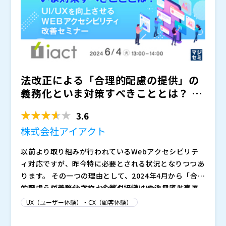
の実際の管理画面や設定作業のデモも含めてご紹介いた
します。 ネットワーク品質向上とグローバル視点での
最適化手法を具体的に理解していただける内容となりま
す。
法改正による「合理的配慮の提供」の
義務化といま対策すべきこととは？ ～
UI/UXを向上させる...
3.6
株式会社アイアクト
以前より取り組みが行われているWebアクセシビリテ
ィ対応ですが、昨今特に必要とされる状況となりつつあ
ります。 その一つの理由として、2024年4月から「合理
的配慮」が義務化され、企業や組織はWebサイトやア
このように、Webアクセシビリティへの注目度は高ま
プリケーションを全ての人が利用しやすい形に改善する
っているものの、具体的にアクセシビリティ対応のため
UX（ユーザー体験）・CX（顧客体験）
ことが法的に求められる状況になっていることが挙げら
に何をしたらよいのかまで教えてくれるコンテンツは多
れます。 違反した際の罰則規定こそないものの、コン
くありません。 UI/UXを改善しWebアクセシビリティ
株式会社アイアクト（
）