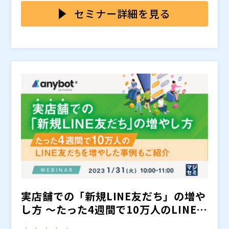
プライアンスの観点や対応していないことでのブランド
対応を向上させるハウツーと、各企業の状況に応じたア
株式会社オープンソース活用研究所（
） マジセミ株式
セミナー詳細を見る
イメージの損失等の悪影響が懸念されています。 一方
クセシビリティ対応のロードマップについて解説いたし
会社（
） ※共催、協賛、協力、講演企業は将来的に追
で、対応を行うことでのメリットも見直されています。
ます。 ウェビナーの中では、気軽に行える簡易診断の
加、削除される可能性があります。
例えば、市場の拡大がその一つに挙げられ、これまで顧
方法のご案内や、Webサービスに長く向き合っている
客となっていなかった層にリーチすることができるた
アイアクトのノウハウを凝縮した診断・検査・改善のポ
め、潜在的な市場の開拓が行える可能性があります。
イントをお伝えいたします。 Webサイトやアプリの改
また、誰もが使いやすいWebサイトやアプリを実現す
善を行いたいとお考えのWeb担当者様や、合理的配慮
ることで、顧客満足度の向上にもつなげられる余地があ
への対応を行いたいとお考えの方に特におすすめの内容
ります。
です。
実店舗での「新規LINE友だち」の増や
し方 〜たった4週間で10万人のLINE友
だちを増...