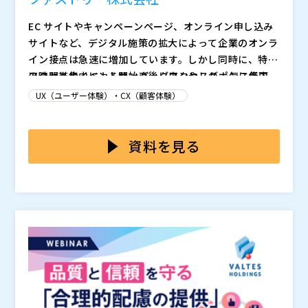
EC サイトやキャンペーンページ、オンライン申し込み
サイトなど、デジタル施策の拡大によって企業のオンラ
イン接点は急速に増加しています。しかし同時に、特定
の時間帯やイベント開始直後にアクセスが一気に集中
アクセス集中によるサーバーダウンやレスポンス低下
し、サーバーに過剰な負荷がかかる状況が常態化してい
は、販売機会を逃すだけでなく、ユーザー体験の大幅な
UX（ユーザー体験）・CX（顧客体験）
ます。利用者は「つながらない」体験に強い不満を抱
低下をもたらします。さらに昨今は、DDoS 攻撃や Bot
き、ブランドへの信頼低下や離脱行動につながるため、
による不正トラフィックが増加し、通常の負荷対策だけ
本セミナーでは、アクセス集中を制御しながら利用者が
いまやシステムの可用性は事業成長に直結する重要テー
では防ぎきれないリスクが広がっています。顧客から見
安心してサービスを使える環境を提供する「仮想待合
資料を見る
マとなっています。
れば「アクセスできない理由」が何であれ不満は同じで
室」ソリューションを詳しく解説します。従来のアクセ
あり、企業にとっては売上損失とブランド毀損が同時に
ス制限のように“つながりにくさ”を生むのではなく、一
ファストリー株式会社（
）
進行する深刻な課題となっています。
時的な集中をコントロールし、利用者の不満を最小限に
STCLab Inc.（
）
抑えることで顧客体験を守ります。さらに DDoS や Bo
株式会社 トリトンシステム（
）
t などの不正トラフィックを排除するセキュリティ機能
株式会社オープンソース活用研究所（
）
を組み合わせることで、安定稼働とブランド価値の維持
マジセミ株式会社（
）
を両立します。こうした仕組みを実現するうえで、他製
※共催、協賛、協力、講演企業は将来的に追加、削除さ
品と比較してコストメリットにも優れる具体的なソリュ
れる可能性があります。
ーションを取り上げ、実効性の高い導入アプローチをご
紹介します。