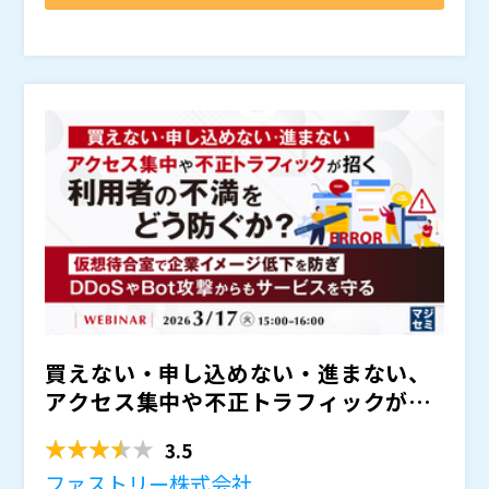
「そもそも見てくれていない」「必要な人に必要な動画
況が分からないまま、利活用も改善も進みません。さら
紹介します。 情報伝達力に優れた動画は、運用管理次
が届いていない」と感じる担当者もいて、動画が増えて
に管理のルールが担当者依存になると、分類や更新の統
第で良質な資産として積み上げ活用することができま
コレオス株式会社（
）
いくほどに、その活用や効果測定に課題も生じていま
一ルールを整備できず、
す。セミナーでは、詳細な管理機能をはじめ、社外・社
株式会社オープンソース活用研究所（
といった状況も招いてしまいま
）
す。
す。
内に向けた
マジセミ株式会社（
や
の他、
など、動画資産の価値をさらに引き
）
出して利用者の満足度を高める機能や、活用事例もご紹
※共催、協賛、協力、講演企業は将来的に追加、削除さ
介します。 動画を
れる可能性があります。
にせず、ナレッジ化を進めて積極的
な活用をしたいと考えている方にお勧めのセミナーで
す。是非、ご参加ください。
買えない・申し込めない・進まない、
アクセス集中や不正トラフィックが招
く利用者の不満をどう防ぐ...
3.5
ファストリー株式会社