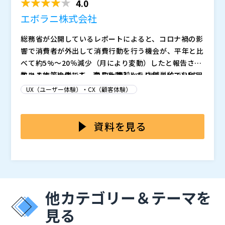
4.0
エボラニ株式会社
総務省が公開しているレポートによると、コロナ禍の影
響で消費者が外出して消費行動を行う機会が、平年と比
べて約5%～20％減少（月により変動）したと報告され
ています。比例して、商品を購入したりサービスを利用
数ある施策の中でも、コロナ禍前から店舗単位でLINE
する機会も減少しており、消費者の行動は大きく変化し
公式アカウントを開設し、 新規のお客様の獲得やリピ
UX（ユーザー体験）・CX（顧客体験）
ています。 このような状況でチェーン展開している小
ーター化に取り組んでいる方も多いと思います。 しか
売・サービス業といった業種では、様々な施策を打つこ
し、LINE友だちを増やすために、色々施策をしている
そもそもLINE友だち登録をしてもらうまでがとても大
とで、消費者の呼び戻しやリピーター化に取り組んでい
が、思うような成果が中々出ないと感じていませんか？
変で、ともだち登録してもらうための「きっかけ」が重
資料を見る
ます。
実はLINE公式アカウントと「anybot」を連携すること
要です。 その「きっかけ」づくりのために、クーポン
で活用の幅を大きく広げることが可能であり、企業が抱
の発行や有益な情報配信などを行う店舗もありますが、
本ウェビナーでは「anybot」を利用することで、店頭
える集客課題の解決に効果を発揮します。
様々な業種で取り入れられていることで、目新しさが薄
にいるお客様が進んで「LINEのともだち」登録する
れているかもしれません。
「きっかけ」をつくる仕組みについて、様々な業界の導
入事例とあわせてご紹介いたします。 また、オンライ
上記のようにお考えの、マーケティング部門、経営企画
他カテゴリー＆テーマを
ンでの新規LINE友だちを増やす施策の活用事例もウェ
部門や情報システム部門の方は、ぜひご参加ください。
ビナーの中でご紹介いたします。
エボラニ株式会社（
）
見る
株式会社オープンソース活用研究所（
） マジセミ株式