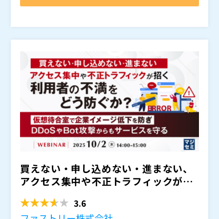
いでしょうか。
抱え、実際に活用できている方が限られているのが現状
本セミナーでは、
をご紹介します。 「TERUS」は、顧
です。また、情報収集後の膨大なデータの中にある「本
客レビューなどを単なるキーワードの集まりとしてでは
当に必要な情報」が埋もれてしまうこともあるでしょ
なく、
し、
できるVoC分析ツールです。これにより、
う。多くの企業が、表面的な分析にとどまり“顧客の本
従来のVoC分析作業の
※質疑応答タイムはライブ配信にて行います。
し、迅速かつ的確な改善提案へ
音や意図”を捉えきれず、具体的な改善提案に結び付け
とつなげることが可能になります。 当日は、類似する
株式会社ベリサーブ（
）
られていないのが現状です。
データ収集・分析ツールとの違いについても解説すると
株式会社オープンソース活用研究所（
）
ともに、実際の操作画面と長文レビューを用いたデモン
マジセミ株式会社（
）
ストレーションを実施。AIが顧客の感情や意図をどのよ
※共催、協賛、協力、講演企業は将来的に追加、削除さ
うに読み取り、品質改善を継続的に支援するのかを体感
れる可能性があります。
いただけます。
買えない・申し込めない・進まない、
アクセス集中や不正トラフィックが招
く利用者の不満をどう防ぐ...
3.6
ファストリー株式会社