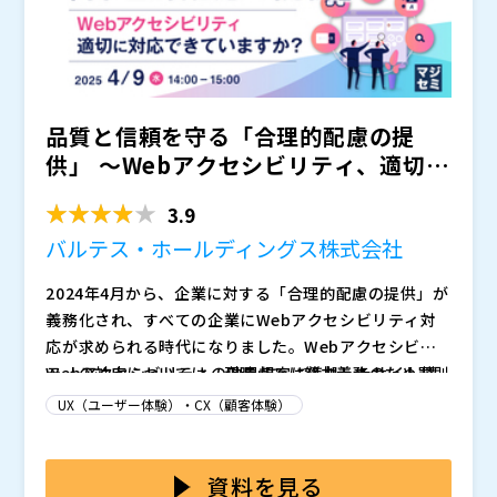
品質と信頼を守る「合理的配慮の提
供」 ～Webアクセシビリティ、適切に
対応できていますか？～
3.9
バルテス・ホールディングス株式会社
2024年4月から、企業に対する「合理的配慮の提供」が
義務化され、すべての企業にWebアクセシビリティ対
応が求められる時代になりました。Webアクセシビリ
ティの対応については、現時点では努力義務のため罰則
Webアクセシビリティの効果規定に準拠したサイト構
はありませんが（報告義務を怠った場合には罰則があり
築は取り組み方がわからないと言う方や、見よう見まね
UX（ユーザー体験）・CX（顧客体験）
うる）、今後より重要視されるテーマになると考えられ
でアクセシビリティ対応を実施しようにも、適切に対応
ます。
できているのか不安をお持ちの方が多くいらっしゃるの
Webアクセシビリティ対応は単なる法規制対応ではあ
ではないでしょうか。また、デザインや開発への影響範
りません。サービスの品質を高め、ブランドに対するイ
資料を見る