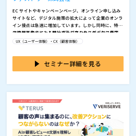
EC サイトやキャンペーンページ、オンライン申し込み
サイトなど、デジタル施策の拡大によって企業のオンラ
イン接点は急速に増加しています。しかし同時に、特定
の時間帯やイベント開始直後にアクセスが一気に集中
アクセス集中によるサーバーダウンやレスポンス低下
し、サーバーに過剰な負荷がかかる状況が常態化してい
は、販売機会を逃すだけでなく、ユーザー体験の大幅な
UX（ユーザー体験）・CX（顧客体験）
ます。利用者は「つながらない」体験に強い不満を抱
低下をもたらします。さらに昨今は、DDoS 攻撃や Bot
き、ブランドへの信頼低下や離脱行動につながるため、
による不正トラフィックが増加し、通常の負荷対策だけ
本セミナーでは、アクセス集中を制御しながら利用者が
いまやシステムの可用性は事業成長に直結する重要テー
では防ぎきれないリスクが広がっています。顧客から見
安心してサービスを使える環境を提供する「仮想待合
セミナー詳細を見る
マとなっています。
れば「アクセスできない理由」が何であれ不満は同じで
室」ソリューションを詳しく解説します。従来のアクセ
あり、企業にとっては売上損失とブランド毀損が同時に
ス制限のように“つながりにくさ”を生むのではなく、一
ファストリー株式会社（
）
進行する深刻な課題となっています。
時的な集中をコントロールし、利用者の不満を最小限に
STCLab Co., Ltd.（
）
抑えることで顧客体験を守ります。さらに DDoS や Bo
株式会社オープンソース活用研究所（
）
t などの不正トラフィックを排除するセキュリティ機能
マジセミ株式会社（
）
を組み合わせることで、安定稼働とブランド価値の維持
※共催、協賛、協力、講演企業は将来的に追加、削除さ
を両立します。こうした仕組みを実現するうえで、他製
れる可能性があります。
品と比較してコストメリットにも優れる具体的なソリュ
ーションを取り上げ、実効性の高い導入アプローチをご
紹介します。