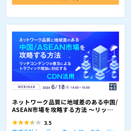
囲が広いことから、なかなか手が付けられないというお
メージと信頼を守る大事な施策です。 本セミナーで
悩みをお持ちの方もいらっしゃると思います。Webア
は、Webアクセシビリティについて改めて考え方をご
バルテス・ホールディングス株式会社（
）
クセシビリティ対応はあらゆる顧客や消費者にとっての
説明したうえで、Webアクセシビリティ検証の方法に
バルテス株式会社（
）
Web上での利便性を改善し、顧客体験の向上やWebサ
ついて詳しく解説いたします。Webアクセシビリティ
タビュラ株式会社（
）
ービスからのユーザー離脱防止につなげることができま
の検証をどのように取り組んだらよいかわからない方
株式会社オープンソース活用研究所（
）
す。また海外では、合理的配慮が不足しているとして訴
や、これからWebコンテンツの構築、改修を予定され
マジセミ株式会社（
）
訟された事例が実際に発生しており、日本国内でもコン
ている方で、Webアクセシビリティにとどまらず、広義
※共催、協賛、協力、講演企業は将来的に追加、削除さ
プライアンス意識の向上に伴い、企業への社会的な評価
な意味でUXも考慮したデザインをご検討されたい方に
れる可能性があります。
に影響を及ぼす可能性も今後ますます高くなることが予
もぜひともお聞きになってほしい内容です。
想されます。
ネットワーク品質に地域差のある中国/
ASEAN市場を攻略する方法 〜リッチ
コンテンツの普及に...
3.5