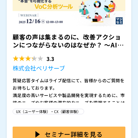
顧客の声は集まるのに、改善アクショ
ンにつながらないのはなぜか？ ～AIが
顧客レビューの文脈を...
3.3
株式会社ベリサーブ
質疑応答タイムはライブ配信にて、皆様からのご質問を
お待ちしております。
満足度の高いサービスや製品開発を実現するために、市
場のニーズやお客様の潜在的なニーズを把握することは
重要です。そのニーズの把握において有効である「お客
UX（ユーザー体験）・CX（顧客体験）
様の声（VoC：Voice of Customer）」は、企業にとっ
VoCの活用の前には、大量の情報を収集し整理・分析を
て貴重な情報であり、サービスや製品開発に役立てたい
するための「時間とリソース不足」や、「リアルタイム
とお考えの方や、実際に活用している方も多いのではな
での収集が難しい」、「網羅できない」といった課題を
セミナー詳細を見る