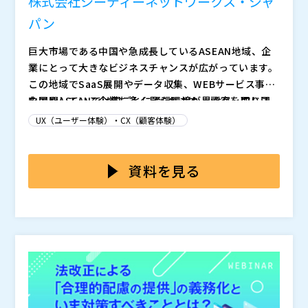
株式会社シーディーネットワークス・ジャ
パン
巨大市場である中国や急成長しているASEAN地域、企
業にとって大きなビジネスチャンスが広がっています。
この地域でSaaS展開やデータ収集、WEBサービス事業
を展開している企業も多く見られます。 顧客を取り込
中国やASEANでは国ごとに通信環境が異なり、同じ国
むためには通信速度や品質が不可欠であり、モバイルサ
内でも都市部と地方で通信環境の差が大きいのが現実で
UX（ユーザー体験）・CX（顧客体験）
イトの読み込みに3秒以上かかると訪問者の53%が離脱
す。 地域の特性に応じたネットワークの最適化が必要
するという調査結果もあります。 この急速に成長する
であり、これらの地域でビジネスを展開する企業にとっ
現状では最適な通信速度や品質を確保してコンテンツを
市場では、顧客の要求レベルも急速に向上しており、通
て大きな課題となります。 例）中国での大規模検閲シ
提供できている事業者は少なく、コンテンツのリッチ化
資料を見る
信の安定性確保は顧客体験に直結する重要な要素です。
ステムの存在やISP相互接続性の悪さ、ICP（配信許可
に伴うトラフィック増加により、通信速度などの問題が
番号）取得など独自ルールへの対応など。
顕在化する可能性があります。
本セミナーでは、インターネットでのデータ配信やWE
Bサイト表示を高速化するためのソリューションである
CDNをご紹介します。 数多くあるCDNサービスの中で
も、弊社では中国/ASEAN地域でのチューニングに強み
株式会社シーディーネットワークス・ジャパン（
）
を持ち、この地域でビジネスを行う事業者に特に適した
株式会社オープンソース活用研究所（
） マジセミ株式
内容です。 グローバルでビジネス展開をするOA機器メ
会社（
） ※共催、協賛、協力、講演企業は将来的に追
ーカー様の事例や、使いやすいGUIで定評のある本製品
加、削除される可能性があります。