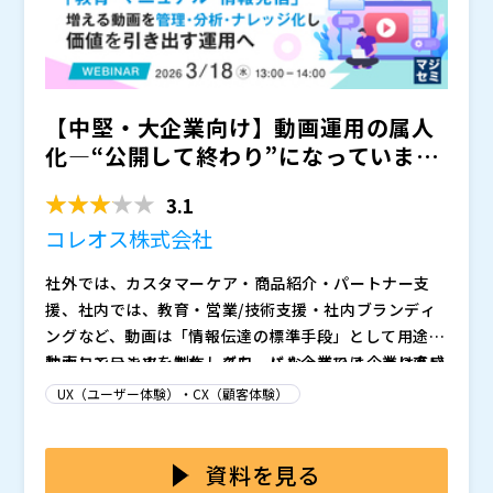
【中堅・大企業向け】動画運用の属人
化―“公開して終わり”になっていませ
んか？ ～「教育・マニ...
3.1
コレオス株式会社
社外では、カスタマーケア・商品紹介・パートナー支
援、社内では、教育・営業/技術支援・社内ブランディ
ングなど、動画は「情報伝達の標準手段」として用途が
拡大しています。また、グローバル企業では、より直感
動画コンテンツを制作しても、
になっている企業は多い
的に伝わる動画をハブとして国内外の拠点へ統一した情
のではないでしょうか。例えば、増えていく動画を社内
UX（ユーザー体験）・CX（顧客体験）
報提供を強化したり、動画を活用したコミュニケーショ
ストレージやYouTube等に
していると、容量・セキュ
ンに取り組む動きもあります。 一方で、社内や社外に
リティ・社内外への適切な共有・利用分析など、多岐に
本セミナーでは、動画の運用管理における課題を整理し
向けた動画コンテンツ自体は保有・提供しているのに
わたって制限が出てしまいます。結果として
た上で、動画の配信、録画・編集、視聴分析など、
といった状
をご
資料を見る