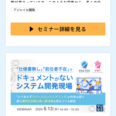
要が高まっています。このような背景から、多くの企業
がシステム開発の内製化を進める傾向にあります。
内製化がすすめられる主な要因としては、以下の点が挙
アジャイル開発
げられます：
スピードと柔軟性の向上：市場や顧客のニーズを迅速
に反映し、ビジネスの変化に対応できるようになりま
セミナー詳細を見る
す。 コスト削減：外部委託にかかる高額なコストを
削減し、内部リソースを有効活用できます。 品質管
しかし、内製化には人材の確保や標準化の難しさといっ
理：自社のスタッフが直接開発に関与することで、品質
た課題も伴います。また、システム間の連携や複雑な運
をより細かくコントロールできます。
用管理が求められる場合も多く、これらの問題解決が鍵
となります。
今回開催するセミナーでは、SBI生命保険、セブン銀行
において内製化をリードしたキーマンと、DeNAの開発
プロセス改善をされたアジャイルコーチに登壇いただ
き、各社の取り組みを通して、内製化の意義とその具体
・システム開発の内製化検討の企業の企画や部門リーダ
的な取り組み方法について学ぶことができます。また、
ー ・内製やアジャイル開発に課題があり解決方法を知
アシストにおけるアジャイル/Scrum開発の取り組み、
りたい方 ・オンプレとクラウドの混在で柔軟かつ速い
今後普及が予想されるAIエージェントの活用によりシス
開発方法を探す方 ・DevOpsやアジャイル実践には組織
テム開発がどう変わるかについても詳しくお話しいたし
改革が必要と考える方 ・Agentic AI（エージェンティ
次世代開発への第一歩として、アシストがScrum導入
ます。
ックAI）による開発に興味のある方
をどのように進めたかをお伝えするセッションです。 2
019年からSalesforceを活用し、現在は販売管理や会計