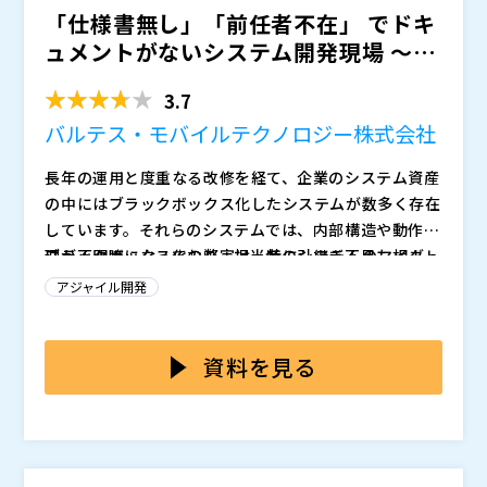
「仕様書無し」「前任者不在」 でドキ
システムのリプレースを進行中です。 内製化の一部に
日々新たなサービスが生まれる金融業界において内製化
アジャイルを採用し、そのきっかけや実際の課題につい
を積極的に推進する各社のキーマンに、なぜ内製化が必
ュメントがないシステム開発現場 ～
て詳細に解説します。
要なのか、あるべき姿を実現する中で直面した課題と解
「とりあえずリバースエ...
決策などについて実例を上げながら赤裸々に語っていた
3.7
だきます。
本セッションでは、今後、考慮しなくてはならないAIエ
バルテス・モバイルテクノロジー株式会社
ージェントを含めたシステムのアーキテクチャの現在地
を提示し、そのための技術や問題点などから、今後のシ
長年の運用と度重なる改修を経て、企業のシステム資産
ステム開発のあり方についてヒントとなる情報をお持ち
の中にはブラックボックス化したシステムが数多く存在
帰り下さい。
株式会社アシスト（
）
しています。それらのシステムでは、内部構造や動作原
株式会社オープンソース活用研究所（
） マジセミ株式
理が不明瞭になっており、担当者の引継ぎ不足も相まっ
ブラックボックス化の弊害は、特にシステムのマイグレ
会社（
）
て、全体像の把握が困難な状況に陥っているケースが少
ーションやリファクタリング、保守作業の際に顕在化し
アジャイル開発
※共催、協賛、協力、講演企業は将来的に追加、削除さ
なくありません。
ます。これらの作業では、既存システムの正確な理解が
れる可能性があります。
不可欠ですが、肝心の仕様書やドキュメントが不足して
ブラックボックス化の解消とドキュメント不足の解消を
いたり、詳しい担当者が既に退職していたりと、必要な
目指して、ソースコードと実際のシステム挙動からドキ
資料を見る
情報が得られないことが頻発しています。その場しのぎ
ュメントを復元するリバースエンジニアリングに活路を
の対応に追われるうちに、ドキュメント整備に割くリソ
見出そうとする動きが多く見られます。一見、合理的な
本セミナーでは、リバースエンジニアリングの成否を分
ースも確保できず、負のスパイラルに陥ってしまうので
アプローチに思えますが、本当に全てのケースでリバー
ける重要ポイントを、実際の事例を交えてお伝えしま
す。
スエンジニアリングが最適解と言えるのでしょうか？安
す。「仕様書がない」「前任者がいない」などのブラッ