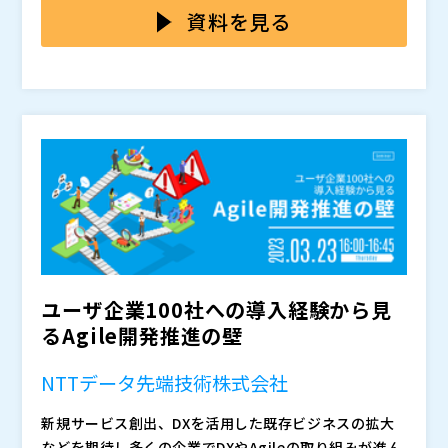
できないものです。
の合意が取れず、これが仕様なのか、誤りなのか、認識
体的な手法として、レガシーシステムの仕様理解に使わ
資料を見る
が合わなくなることも少なくありません。 このような
れることの多い「リバースエンジニアリング」を活用し
状況は、プロジェクトの遅延を招き、最終的には品質の
てドキュメントを整備する方法について詳しく解説しま
バルテス・モバイルテクノロジー株式会社（
） ※バル
低下や顧客からの信頼喪失につながりかねません。
す。 これにより、テストフェーズでドキュメント不足
テス・イノベーションズ株式会社（旧 バルテス・モバ
に気づいても品質保証が可能になります。 さらに、こ
イルテクノロジー株式会社は2025年4月1日に社名(商
のドキュメントは今後の開発フェーズでも活用できるた
号)を変更いたしました。 掲載のデータおよび講演内容
バルテス株式会社（
）
め、中長期的に開発品質を高水準に保ち続ける用途とし
は発表当時のものです。
株式会社オープンソース活用研究所（
） マジセミ株式
ても活用できます。 開発プロジェクトのスピード感を
会社（
）
保ちつつ、品質も確保するバランスの取り方を学びたい
方はぜひご参加ください。
ユーザ企業100社への導入経験から見
るAgile開発推進の壁
NTTデータ先端技術株式会社
新規サービス創出、DXを活用した既存ビジネスの拡大
などを期待し多くの企業でDXやAgileの取り組みが進ん