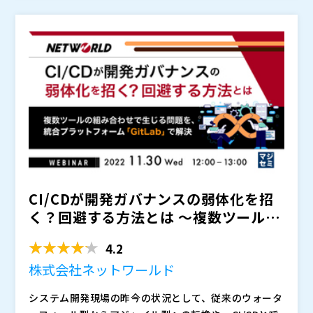
やガバナンス徹底は、複雑で困難です。品質、ガバナン
ス、セキュリティを担保しつつ、スピードや効率を上げ
上記のようにお悩みの、エンタープライズ企業様でシス
る事が求められている時代です。 そこで本セミナーで
テム開発に携わる方はぜひご参加ください。
は、開発現場で求められるあらゆる機能をオールインワ
株式会社ネットワールド（
）
ンで提供している統合プラットフォーム「GitLab」に
株式会社オープンソース活用研究所（
） マジセミ株式
より、開発組織のガバナンスを徹底する方法を解説しま
会社（
）
す。
CI/CDが開発ガバナンスの弱体化を招
く？回避する方法とは ～複数ツールの
組み合わせで生じ...
4.2
株式会社ネットワールド
システム開発現場の昨今の状況として、従来のウォータ