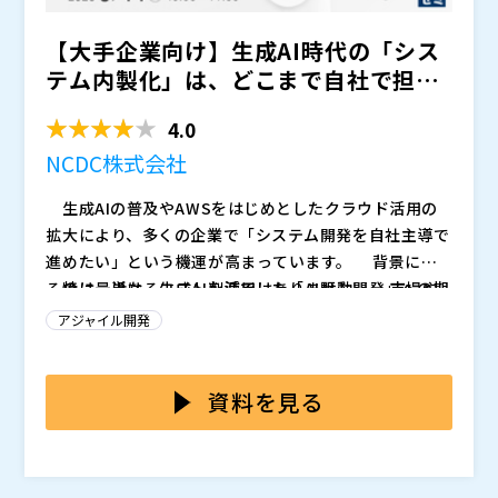
【大手企業向け】生成AI時代の「シス
テム内製化」は、どこまで自社で担う
べきか？ 〜AWSを活...
4.0
NCDC株式会社
生成AIの普及やAWSをはじめとしたクラウド活用の
拡大により、多くの企業で「システム開発を自社主導で
進めたい」という機運が高まっています。 背景にあ
るのは、単なるコスト削減ではありません。 市場や
特に最近は、生成AIを活用した「AI駆動開発」への期
事業環境の変化が激しくなる中、外部ベンダー任せで
待が急速に高まっています。しかし、現時点ではまだ期
アジャイル開発
は、業務改善や新しいサービス展開のスピードに追従し
待されているほど容易なことではありません。 コー
づらくなっていることがあります。 さらに近年は、A
ドを書く作業自体は効率化できても、それは開発プロセ
本セミナーでは、AWSと生成AIを活用した内製化を
WSのマネージドサービスや生成AIの進化により、「大
ス全体のほんの一部に過ぎず、本質的には「開発プロセ
テーマに、これから取り組む企業が検討すべきポイント
資料を見る
規模な開発組織を持たなくても、内製化できるのではな
ス全体をAI中心に再設計する」という難しさがあるため
を整理します。 そのうえで、 ・システム内製化を
いか」という期待感も高まっています。 一方で、実
です。 その結果、たとえば、 ・内製化の検討を誰
進めるべきか ・内製化に取り組むのに適したシステ
・事業会社で、AWSを活用した内製化やAI活用を検討
際には、 ・AI活用や内製化を進めろと言われている
が主導するべきなのか決まらない ・既存ベンダーに
ム・適さないシステムの違いは何か ・自社に必要な
している方 ・情シス部門／IT企画／DX推進部門で、内