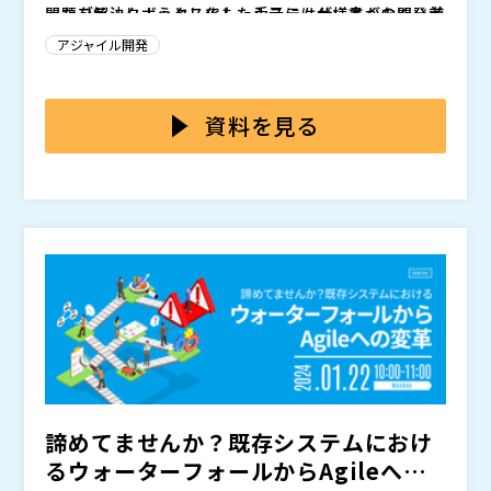
ったブラックボックス化したシステムが、多くの開発者
問題を解決しようとしても、手元には仕様書がなく、前
を悩ませている状況にあります。
任者は退職等の要因により不在、ドキュメントの整備に
アジャイル開発
割ける時間も限られているという課題に直面します。ブ
ラックボックス化したままでは新たな派生開発や修正、
こうした状況を打破するためのアプローチとして、実際
機能追加のたびに仕様を総ざらいする手間が生じ、無駄
のシステムの動作およびソースコードからドキュメント
資料を見る
な時間や人的リソースを要することになってしまいま
を作成する「リバースエンジニアリング」という手法が
す。
あります。しかし、「リバースエンジニアリング」の名
本セミナーでは、リバースエンジニアリングのポイント
のもとに、ドキュメントを完璧に整備することが目的化
や、失敗しないための進め方、外注する前にやっておく
すると、多額のコストがかかりながらも、実際には必要
べきこと等について解説します。「仕様書がない」「前
のなかったドキュメントが大半を占めることがありま
任者がいない」などのブラックボックス化したシステム
バルテス・モバイルテクノロジー株式会社（
） ※バル
す。こうした状況に陥らないために、リバースエンジニ
開発・保守・移管にお悩みの方は、ぜひご参加くださ
テス・イノベーションズ株式会社（旧 バルテス・モバ
アリングを行う際には「目的を明確化」した上で、必要
い。
イルテクノロジー株式会社は2025年4月1日に社名(商
なドキュメントが何かを見極めることが重要です。
号)を変更いたしました。 掲載のデータおよび講演内容
バルテス・ホールディングス（
）
は発表当時のものです。
株式会社オープンソース活用研究所（
） マジセミ株式
会社（
）
諦めてませんか？既存システムにおけ
るウォーターフォールからAgileへの