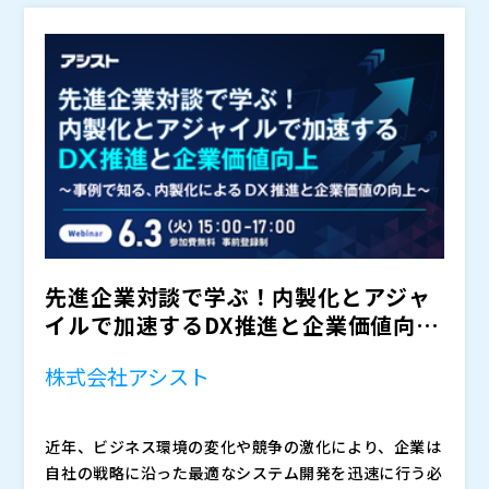
が、何から始めればよいか分からない ・ベンダー依
内製化支援を求めるのは難しい ・どのようなパート
体制や役割をどう整理するか ・ベンダーとどのよう
製化の方向性整理を求められている方 ・「内製化を進
存を減らしたいが、自社でどこまで担うべきか整理でき
ナーに何を相談すればいいのかもわからない といっ
に役割分担するべきか ・知見を社内へ蓄積するには
めろ」と言われているが、何から始めるべきか整理でき
AWSや生成AIを活用した内製化は、単に技術を導入
ない ・AWSや生成AIを活用したいが、体制や役割設
た課題によって、内製化の検討が思うように進まないケ
何が必要か ・継続的に改善できる開発体制へどう移
ていない方 ・生成AIやAI駆動開発に関心はあるが、自
すれば実現できるものではありません。 重要なの
計のイメージが持てない ・IT部門だけでなく、事業
ースも多く見られます。 いま求められているのは、
行するか といった観点から、AWS活用・生成AI活用
社に必要な体制・役割が見えていない方 ・ベンダー依
は、「誰が」「どこまでを」「どのような体制で」担
部門やDX組織主導で進めるべきか判断できない とい
単なる方針検討のコンサルティングや技術導入といった
を前提とした現実的な進め方を解説します。 また、
存から脱却したいが、自社でどこまで担うべきか悩んで
い、継続的に改善できる状態へ移行するかです。 本
NCDC株式会社（
）
った悩みを抱える企業も少なくありません。 特に、
部分的な支援ではありません。 将来の「AIを中心と
単なるコンサルや開発要員の派遣ではなく、組織立ち上
いる方
セミナーでは、AI活用・内製化が進む背景を整理しなが
ダイワボウ情報システム株式会社（
）
事業会社における内製化は、単に「開発を自社で行う」
した開発プロセス」のビジョンと、現時点で実現可能な
げから実装支援、技術定着、人材育成まで含めて伴走す
ら、これから取り組む企業が継続的に開発・改善できる
マジセミ株式会社（
）
ことではなく、継続的に改善できる体制や知見を社内に
ステップの双方を正しく理解し、どのように内製化へ取
るNCDCの支援アプローチについても紹介します。
体制へ移行するために、何を整理し、どこから着手すべ
※共催、協賛、協力、講演企業は将来的に追加、削除さ
蓄積していくことまで求められます。 そのため現
り組むべきかロードマップを描いて長期的に伴走できる
「AI活用や内製化を進めろと言われているが、何から整
きかを具体化します。 「内製化・AI駆動開発と言わ
れる可能性があります。
在、多くの企業が「内製化を進めたいが、どう立ち上げ
パートナーです。
理すべきか分からない」 「自社でどこまで開発機能
れているが、何から始めるべきか分からない」 そん
ればよいのか分からない」という状態で、最初の一歩を
を持つべきか判断できない」 そんな状態から一歩進
な状態から一歩進み、自社に必要な体制・役割・進め方
先進企業対談で学ぶ！内製化とアジャ
踏み出せずにいます。
み、“継続できる開発体制”をどう作るべきか整理したい
を整理したい方は、ぜひご参加ください。
方は、ぜひご参加ください。
イルで加速するDX推進と企業価値向上
～事例で知る、内製化...
株式会社アシスト
近年、ビジネス環境の変化や競争の激化により、企業は
自社の戦略に沿った最適なシステム開発を迅速に行う必