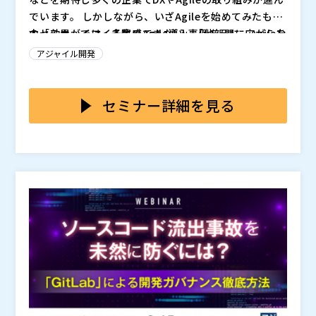
でいます。 しかしながら、いざAgileを始めてみたもの
の「効果がイマイチ実感できない」「他部門に広がらな
本セミナーでは、多数のAgile導入事例を元に、Agileを
い」などのご相談を受けるケースが増えてきました。
推進する上でよく直面する課題のTOP3をご紹介し、そ
アジャイル開発
の乗り越え方を事例・ノウハウベースで分かりやすくお
伝えしていきます。
NTTデータ先端技術株式会社 ソフトウェアソリューシ
ョン事業本部 APテクノロジー事業部 アジャイル・イン
セミナー詳細を見る
キュベーション担当 梶原 直人
NTTデータ先端技術株式会社（
）
株式会社オープンソース活用研究所（
） マジセミ株式
会社（
）