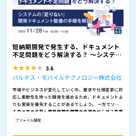
があり、Agile化を断念されるケースは多く見受けられ
株式会社オープンソース活用研究所（
） マジセミ株式
ます。
会社（
）
短納期開発で発生する、ドキュメント
不足問題をどう解決する？ 〜システム
の『足りない』開発ドキ...
3.6
バルテス・モバイルテクノロジー株式会社
市場やビジネスが変化していく中、要求や仕様変更に対
応し柔軟性を持った開発を進めるため、ドキュメントよ
りも実装を優先することがあるでしょう。 一方でソフ
トウェアの品質・開発体制の標準化の視点からは、変更
このドキュメント不足が最も問題となるのが、テストフ
された仕様の影響範囲が追えなくなったり、期待される
ェーズです。 仕様書が不足していると、テストエンジ
アジャイル開発
動作を想像で補うことになるなどやはり最低限のドキュ
ニアは何をどうテストすればいいのかが不明瞭になりま
メントはプロジェクトの進行と品質保証に欠かすことが
す。 また、開発者とテスト担当者の間で品質について
本セミナーでは、上記のような問題を解決するための具