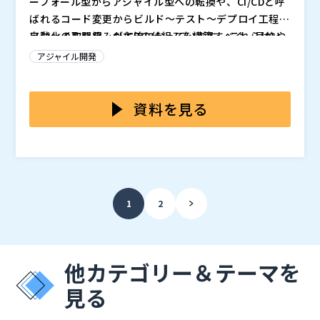
ーフォール型からアジャイル型への転換や、CI/CDと呼
ばれるコード変更からビルド～テスト～デプロイ工程の
自動化の取り組みが主流になっています。 これらはい
アジャイル開発、CI/CDの仕組みを構築すべく、目的や
ずれも、目まぐるしく変化するニーズやビジネス環境に
機能ごとに異なる開発支援ツールを多数導入している企
アジャイル開発
適応するため、アプリケーションの改修やインフラ構築
業も多いように見受けられます。 しかしながら、複数
の速いサイクルが求められていることと共に、リモート
のツールを連携する従来の方法では、仕組みが複雑化
とはいえ、多くのツールが乱立する中で組織のガバナン
での開発の増加やセキュリティや品質向上が重要視され
し、いわゆる「ツールチェーン問題」につながってしま
スやセキュリティを維持するのは非常に困難であり、人
資料を見る
ていることが背景にあります。
います。 ツールチェーン問題が引き起こす弊害には
力での管理が非現実的なところまで複雑化してしまって
様々なものがありますが、そのうち影響度合いが大きい
いるケースもあるかと思います。 そういった問題をク
そこで本セミナーでは、開発現場で求められるあらゆる
ものの一つが、ガバナンスとセキュリティの低下です。
リアするためには、複数のツールをバラバラに管理する
機能をオールインワンで提供している統合プラットフォ
仕組みが複雑化したことで開発現場へのガバナンスやセ
のではなく、一括管理できる統合プラットフォームを導
ーム「GitLab」を利用することで、強固なガバナンス
キュリティが効かなくなってしまい、最悪の場合、不慮
入することが解決策となります。
とセキュリティを維持しながら昨今の開発に求められる
上記のようにお考えの、企業様でシステム開発に携わる
1
2
のインシデントが起きて多大な損失を生んでしまうこと
アジャイル開発、CI/CDを実現する方法をご紹介しま
方はぜひご参加ください。
もありえます。 （実際、顧客情報の流出などが起きた
す。
株式会社ネットワールド（
）
事例もあります）
株式会社オープンソース活用研究所（
） マジセミ株式
会社（
）
他カテゴリー＆テーマを
見る