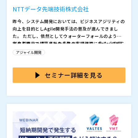
変革
NTTデータ先端技術株式会社
昨今、システム開発においては、ビジネスアジリティの
向上を目的としAgile開発手法の普及が進んできまし
た。 ただし、依然としてウォーターフォールのような
従来型開発で構築されたシステムは現場に多く、それら
本セミナーでは、当社の多数の実績より、Agile化を阻
をベースとしてビジネスアジリティを促進することに悩
むよくある課題と、課題解決に向けたアプローチを具体
アジャイル開発
まれるお客様は多い状況であると認識しています。 事
的な事例を用いてご紹介します。 皆様の解決に役立て
実、当該状況におけるAgile開発の促進には様々な課題
ば幸いです。
■開催日時：2024年1月22日（月）10:00～11:00 ■会
があり、Agile化を断念されるケースは多く見受けられ
場：オンライン（Webex） ■参加費：無料（要事前申
セミナー詳細を見る
ます。
込） ■お申し込み期限：2024年1月19日（金）12:30
昨今、システム開発においては、ビジネスアジリティの
向上を目的としAgile開発手法の普及が進んできまし
た。 ただし、依然としてウォーターフォールのような
従来型開発で構築されたシステムは現場に多く、それら
本セミナーでは、当社の多数の実績より、Agile化を阻
をベースとしてビジネスアジリティを促進することに悩
むよくある課題と、課題解決に向けたアプローチを具体
まれるお客様は多い状況であると認識しています。 事
的な事例を用いてご紹介します。 皆様の解決に役立て
実、当該状況におけるAgile開発の促進には様々な課題
ば幸いです。
NTTデータ先端技術株式会社（
）