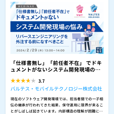
易な適用は、かえって問題を複雑化させるリスクがあり
クボックス化したシステムの改修やマイグレーション、
バルテス・モバイルテクノロジー株式会社（
） ※バル
ます。必要以上に完璧なドキュメント作成に固執するあ
保守にお悩みの方は、ぜひご参加ください。
テス・イノベーションズ株式会社（旧 バルテス・モバ
まり、本来のシステム改修の目的を見失い、コストと工
イルテクノロジー株式会社は2025年4月1日に社名(商
数だけが肥大化する危険性があるのです。リバースエン
号)を変更いたしました。 掲載のデータおよび講演内容
バルテス株式会社（
）
ジニアリングはあくまで手段であり、ゴールではないこ
は発表当時のものです。
株式会社オープンソース活用研究所（
） マジセミ株式
とを肝に銘じる必要があります。
会社（
） ※共催、協賛、協力、講演企業は将来的に追
加、削除される可能性があります。
「仕様書無し」「前任者不在」 でドキ
ュメントがないシステム開発現場の悩
み 〜リバースエンジニ...
3.7
バルテス・モバイルテクノロジー株式会社
現在のソフトウェア開発環境では、担当者間での一子相
伝の継承が行われてきた結果、保守運用に限界が来るこ
とがしばしば起きています。内部構造の理解が困難にな