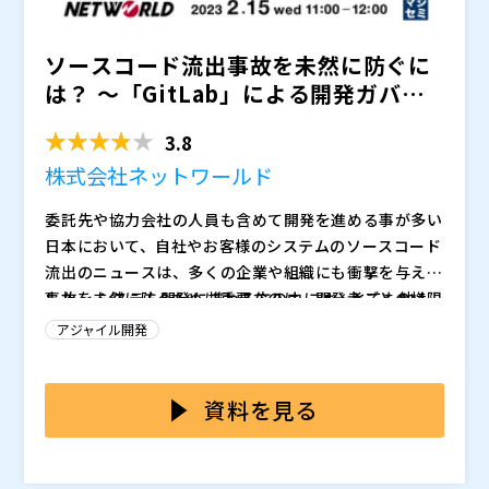
ソースコード流出事故を未然に防ぐに
は？ 〜「GitLab」による開発ガバナ
ンス徹底方法〜
3.8
株式会社ネットワールド
委託先や協力会社の人員も含めて開発を進める事が多い
日本において、自社やお客様のシステムのソースコード
流出のニュースは、多くの企業や組織にも衝撃を与えま
した。 システム開発に携わる方の中には、とても他人
事故を未然に防ぐために重要なのは、開発者ごとの権限
事とは思えない、話を聞くたびに自社は大丈夫か不安に
を適切に管理するなど、ガバナンスを徹底することで
アジャイル開発
なるなど、ヒヤッとしたことがある方もいらっしゃるの
す。 権限管理に不備があると、機密情報が内部から流
ではないでしょうか。
出してしまう（悪意の有無に関わらず）だけでなく、外
また、セキュリティのみならず開発品質を担保する上で
側からの攻撃も容易な状況であるため、いつ情報漏えい
もガバナンスは重要です。 プロジェクト管理が十分で
資料を見る
が起きてもおかしくありません。 （特に従業員数の多
なかったり、開発者によって品質にばらつきがあると、
いエンタープライズ企業ほど管理が難しくなり、攻撃対
その分リリース前後にトラブルが起きる可能性も高くな
とはいえ、いわゆる「ツールチェーン問題」と呼ばれる
象にもなりやすいです）
ってしまいます。
複数のツールが乱立した現在の状況では、人力での管理