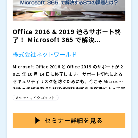
Office 2016 & 2019 迫るサポート終
了！ Microsoft 365 で解決...
株式会社ネットワールド
Microsoft Office 2016 と Office 2019 のサポートが 2
025 年 10 月 14 日に終了します。 サポート切れによる
セキュリティリスクを防ぐためにも、今こそ Microsoft
365 への移行を検討する絶好のタイミングです。
本ウェビナーでは、Microsoft 365 への移行によって実
現できる 「業務効率の向上」 「コスト削減」「セキュ
Azure・マイクロソフト
リティ強化」「柔軟な働き方の実現」 について解説し
ます。 特にオンプレミス版Officeが抱える8つの課題が
さらに、販売パートナー様に役立つ Microsoft 365 関
どのように解決されるかをご紹介します。
連の最新情報や、CSP での販売方法、ネットワールド
セミナー詳細を見る
からの技術支援内容についてもご案内します。 販売パ
ートナー様向けですが、Microsoft 365 への移行メリッ
セミナーご参加後にアンケートにご回答いただいた方に