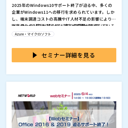
2025年のWindows10サポート終了が迫る中、多くの
企業がWindows11への移行を求められています。しか
し、端末調達コストの高騰やIT人材不足の影響により、
従来通りのPC入れ替えでは対応が困難となっていま
Windows11移行に向けて、多くの企業が直面している
す。加えて、セキュリティや運用の観点からも、従来型
のは「端末調達にかかる初期費用」、「人員不足による
Azure・マイクロソフト
の端末管理には限界が見え始めています。こうした状況
運用負荷」、「多様な働き方に対応しきれないセキュリ
を契機に、企業は単なるOSアップグレードではなく、I
ティ体制」の三重苦です。特に中堅・中小企業では、P
本セミナーでは、2025年のWindows10サポート終了
Tインフラ全体の見直しを余儀なくされています。情報
Cの一括更新や社内管理体制の整備が現実的ではなく、
を機に、単なるOS移行にとどまらず、ITインフラ全体
セミナー詳細を見る
システム部門では「いかに効率的かつセキュアに移行す
BYODやリモートワーク対応も進まず、IT部門の負担が
を再設計する戦略的アプローチとしてAzure Virtual D
るか」、「限られた人員と予算でどう乗り切るか」が喫
増す一方です。こうした課題を放置すれば、情報漏洩や
esktop（AVD）の活用法をご紹介します。AVDによ
カコムス株式会社（
）
緊の課題となっており、対応が遅れるほど、リスクとコ
業務停止といったリスクが高まるだけでなく、IT投資の
り、端末調達コストを抑えつつ、IT人材に依存しない効
ダイワボウ情報システム株式会社（
）
ストの増大が避けられなくなっています。
効果も最大化できません。限られたリソースで、いかに
率的な運用体制が構築可能です。さらに、マルチセッシ
日本マイクロソフト株式会社（
）
安全かつ効率的な環境を整えるかが今、問われていま
ョンによるライセンス最適化やゼロトラストを見据えた
株式会社オープンソース活用研究所（
）
す。
セキュリティ強化にも対応。導入事例を交えて、PoCか
マジセミ株式会社（
）
ら本番導入、運用フェーズまでの具体的なプロセスと得
※共催、協賛、協力、講演企業は将来的に追加、削除さ
られる効果を詳しく解説します。Windows10からの移
れる可能性があります。
行に課題を感じている方、あるいは攻めのIT環境構築に
ご関心のある方は、ぜひご参加ください。