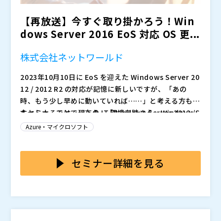
藤 諭史
株式会社ランドコンピュータ
【再放送】今すぐ取り掛かろう！Win
ビジネス基盤事業本部 東日本インフラ事業部
dows Server 2016 EoS 対応 OS 更...
クラウドビジネス室 松岡 智也
※プログラムは、予告なく変更する場合がございます。
株式会社ネットワールド
株式会社ネットワールド（
）
・
・
・
2023年10月10日に EoS を迎えた Windows Server 20
株式会社ランドコンピュータ（
）
12 / 2012 R2 の対応が記憶に新しいですが、「あの
株式会社オープンソース活用研究所（
）
時、もう少し早めに動いていれば……」と考える方もい
マジセミ株式会社（
）
らっしゃることでしょう。「Windows Server 2012 /
本セミナーでは、現在の IT 環境を踏まえ、Windows S
※共催、協賛、協力、講演企業は将来的に追加、削除さ
2012 R2 の EoS 対応でノウハウがあるから大丈夫」と
erver 2016 が EoS を迎えるにあたっての課題と選択肢
Azure・マイクロソフト
れる可能性があります。
考えられている方も、2023年当時と現在とでは取り巻
を整理し、効果的な対応案を策定するためのポイントを
く IT 環境が大きく異なっており、そのノウハウで問題
解説します。Windows Server 2016 を利用されている
パートナー企業様、エンドユーザー様 ※競合企業様に
ないかを再検証することで、より効果的な EoS 対応が
担当者様や、それにかかわる提案をされる方には必見の
おかれましては、ご参加をお断りする場合がございま
セミナー詳細を見る
取れる可能性があります。
内容となっておりますので、ぜひ本セミナーにご参加く
す。
ださい。
株式会社ネットワールド 技術本部ソリューションアー
キテクト部 後藤 諭史
株式会社ネットワールド マーケティング本部クラウド
推進部 クラウドビジネス課 鹿野 宏太