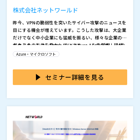
株式会社オープンソース活用研究所（
）
全なオンプレ管理 ク...
マジセミ株式会社（
）
株式会社ネットワールド
※共催、協賛、協力、講演企業は将来的に追加、削除さ
昨今、VPNの脆弱性を突いたサイバー攻撃のニュースを
れる可能性があります。
目にする機会が増えています。こうした攻撃は、大企業
だけでなく中小企業にも猛威を振るい、様々な企業のビ
ジネスそのものを脅かしています。 そのため、現代
本セミナーでは、Entra ID × Azure Arcを活用し、VP
に合わせたセキュリティ対応を行う必要があります。
Nを使わないオンプレミス管理を実現する方法と、ゼロ
Azure・マイクロソフト
「そうはいっても、どんな対応をしたらいいのかわか
トラスト時代に求められるセキュリティ強化のポイント
らない」 そんな声をよく耳にしますが、Microsoft365
をわかりやすく解説します。 本セミナーにご参加い
既に保有しているMicrosoft 365をもっと利活用してみ
とAzure Arcの組み合わせでVPN依存から脱却し、より
ただいた方は特別に、インフラのプロに相談できる無料
たい。対応方法を聞いてみたい、そんな方には必見で
セミナー詳細を見る
強固なセキュリティ基盤を構築する選択肢があります。
相談会をご利用いただけます。
す。 ぜひご参加ください！
(2月19日（木）10：00 ～ 11：00 のお
申込みは
） ※同一の内容となります。ご
都合のよい日程をお選びください。
※競合企業様におかれましては、お申し込
みをお断りする場合がございます。
株式会社ネットワールド 技
術本部 ソリューションアーキテクト部 後