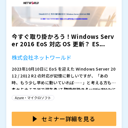
※プログラムは、予告なく変更する場合がございます。
株式会社ネットワールド（
）
株式会社オープンソース活用研究所（
）
マジセミ株式会社（
）
※共催、協賛、協力、講演企業は将来的に追加、削除さ
今すぐ取り掛かろう！Windows Serv
れる可能性があります。
er 2016 EoS 対応 OS 更新？ ES...
株式会社ネットワールド
2023年10月10日に EoS を迎えた Windows Server 20
12 / 2012 R2 の対応が記憶に新しいですが、「あの
時、もう少し早めに動いていれば……」と考える方もい
らっしゃることでしょう。「Windows Server 2012 /
本セミナーでは、現在の IT 環境を踏まえ、Windows S
2012 R2 の EoS 対応でノウハウがあるから大丈夫」と
erver 2016 が EoS を迎えるにあたっての課題と選択肢
Azure・マイクロソフト
考えられている方も、2023年当時と現在とでは取り巻
を整理し、効果的な対応案を策定するためのポイントを
く IT 環境が大きく異なっており、そのノウハウで問題
解説します。Windows Server 2016 を利用されている
パートナー企業様、エンドユーザー様 ※競合企業様に
ないかを再検証することで、より効果的な EoS 対応が
担当者様や、それにかかわる提案をされる方には必見の
おかれましては、ご参加をお断りする場合がございま
セミナー詳細を見る
取れる可能性があります。
内容となっておりますので、ぜひ本セミナーにご参加く
す。