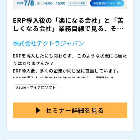
ERP導入後の「楽になる会社」と「苦
しくなる会社」業務目線で見る、その
分岐点 「毎月バタバタ...
株式会社テクトラジャパン
ERPを導入したにも関わらず、
このような状況に心当た
りはありませんか？
ERP導入後、多くの企業が同じ壁に直面しています。
ERPは導入して終わりではありません。 実際には、
「業務が楽になる会社」と「逆に負担が増える会社」に
Azure・マイクロソフト
大きく分かれます。
本セミナーでは、グローバルERP（Microsoft Dynami
cs 365 Business Central）を前提に、日本特有の業務
セミナー詳細を見る
（支払・月次・税務）とどのように向き合うべきか、
現場視点での“実務的な解決策”を解説します。
ERPを「単なるシステム」ではなく、 企業成長を支え
る基盤として活かすための考え方と具体アプローチをお
伝えします。