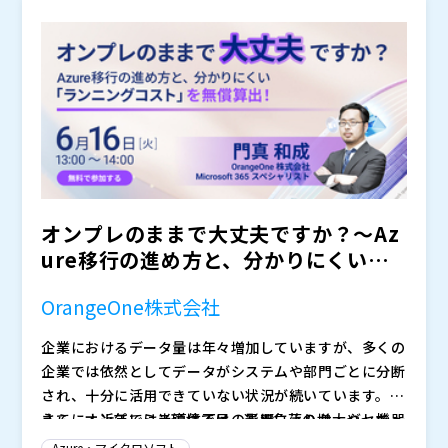
開催日程：2026年7月8日（水曜日）14:00-15:00 開催
形式：オンライン（Teams） 参加費：無料（事前登録
制） ※視聴用URLは、お申込み後にご案内いたします。
※法人向けセミナーのため、個人・同業他社の方は参加
株式会社シャロン 代表取締役
をお断りする場合がございます。
マネージングダイレクター
セールスマネージャー
株式会社テクトラジャパン（
）
株式会社シャロン（
）
マジセミ株式会社（
）
オンプレのままで大丈夫ですか？～Az
※共催、協賛、協力、講演企業は将来的に追加、削除さ
ure移行の進め方と、分かりにくい
れる可能性があります。
「ランニングコスト」を...
OrangeOne株式会社
企業におけるデータ量は年々増加していますが、多くの
企業では依然としてデータがシステムや部門ごとに分断
され、十分に活用できていない状況が続いています。加
えて、オンプレミス環境では、運用負荷の増大やセキュ
さらに、近年では半導体不足の影響によりサーバー機器
リティリスクへの対応に加え、Windows Server 2016
の調達自体が難しくなっており、価格高騰や納期長期化
Azure・マイクロソフト