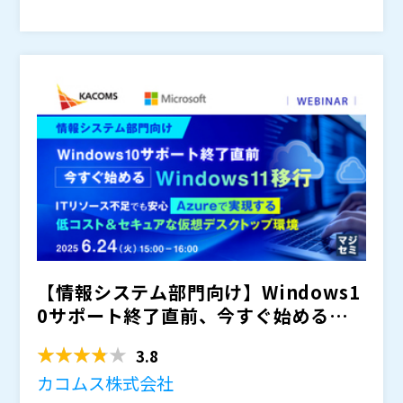
ださい。
株式会社ネットワールド 技術本部ソリューションアー
キテクト部 後藤 諭史
株式会社ネットワールド マーケティング本部クラウド
推進部 クラウドビジネス課 鹿野 宏太
※プログラムは、予告なく変更する場合がございます。
株式会社ネットワールド（
）
株式会社オープンソース活用研究所（
）
マジセミ株式会社（
）
※共催、協賛、協力、講演企業は将来的に追加、削除さ
れる可能性があります。
【情報システム部門向け】Windows1
0サポート終了直前、今すぐ始めるWin
dows11移...
3.8
カコムス株式会社