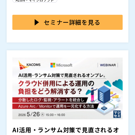
/ 2019 のサポート終了への対応も大きな課題となって
も発生しています。その結果、オンプレミス環境を維持
います。
し続けること自体が、企業にとって大きなリスクとなり
このような状況では、意思決定の遅延やレポートの不整
つつあります。
合が発生し、 クラウド活用やAI導入を進めるうえでの
セミナー詳細を見る
大きな障壁となります。
一方で、 ・Azure移行のコストが分からない ・投資対
効果が見えない ・どこから着手すべきか分からない と
いった理由から、検討が進まないケースも少なくありま
せん。
本Webinarでは、Azure移行の進め方に加え、現在の
環境をもとに月額費用を無償で試算できるアセスメント
をご紹介します。
●オンプレミスサーバーの課題 ●Azureへ移行するメ
リット ●移行する前に確認しなければならないポイン
ト ●無償アセスメントのご紹介
●Windows Server 2016 / 2019のサポート終了に備え
たい方 ●オンプレミス環境の運用負荷やセキュリティ
リスクに課題を感じている方 ●Azure移行を検討して
いるが、移行先のサイジングに悩んでいる方 ●ランニ
●アセスメントツールの無償導入 ●ツールによって算
AI活用・ランサム対策で見直されるオ
ングコストが不透明で移行に踏み切れない方 ●リプレ
出された想定従量課金額のご提示 ●最適構成のご提案