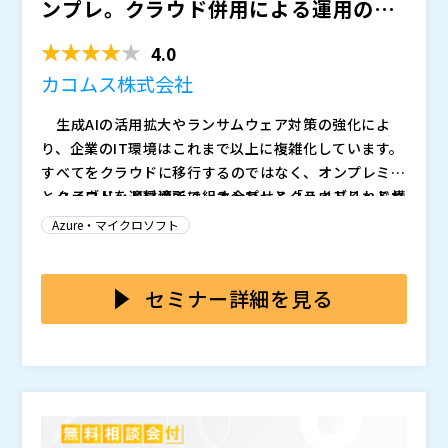
イスに伴う予算を平準化させたい方
●条件に応じたM365ライセンス提供
ンプレ。クラウド併用による運用の負
2026年6月16日（火）13:00-14:00
・お申し依頼を
担をどう解消する？ ～...
フォームにご記載ください ・弊社よりセミナー参加リ
4.0
ンクをお送りします（@orangeone.jpよりメールが届
カコムス株式会社
きます） ・セミナー当日はお送りした参加リンクより
OrangeOne株式会社（
）
ご参加ください ※本セミナーはwebシステム「Micros
TD SYNNEX株式会社（
）
生成AIの活用拡大やランサムウェア対策の強化によ
oft Teams」を利用して実施いたします ※セミナー中
マジセミ株式会社（
）
り、企業のIT環境はこれまで以上に複雑化しています。
チャットでのご質問が可能です ※インターネット環境
※共催、協賛、協力、講演企業は将来的に追加、削除さ
すべてをクラウドに移行するのではなく、オンプレミス
があればどこからでもご参加いただけます
れる可能性があります。
限定50名
とクラウドを適材適所で組み合わせる「ハイブリッド構
ハイブリッド環境では、オンプレとクラウドそれぞれ
（先着） ※競合他社様からのご参加はお断りさせてい
成」が一般化しつつあります。 一方で、既存オンプ
で異なる監視ツールやログ管理が使われるケースが多
Azure・マイクロソフト
ただく場合がございます。ご了承ください。 ※定員を
レ環境の老朽化や段階的なクラウド移行の必要性もあ
く、情報が分散しがちです。その結果、「どこで何が起
超えた場合は先着とさせていただきます
無料
り、「どこをオンプレに残し、どこをクラウドに移すべ
きているのか分からない」「障害時にどこから確認すべ
本セミナーでは、こうした分散した運用環境に対し、
きか」という再検討が進んでいます。こうした背景の中
きか判断できない」といった状況に陥りやすくなりま
Azure ArcおよびAzure Monitorを活用することで、オ
セミナー詳細を見る
で、環境が分散することを前提とした運用設計が求めら
す。 また、ログが各サーバーに散在していることで
ンプレミスとクラウドのログ・監視を一元的に管理する
れています。
調査に時間がかかり、障害対応やキャパシティ管理の負
方法を解説します。 環境をまたいだ可視化を実現す
・ログや監視ツールが分散し、運用の全体像が見えない
担も増大します。運用負荷の高さや属人化といった課題
ることで、全体像を把握しながら迅速な判断・対応が可
と感じている方 ・障害発生時に影響範囲や原因特定に
は認識していても、日々の対応に追われ、根本的な改善
能な運用へと転換するアプローチをご紹介します。あわ
時間がかかっている方 ・オンプレとクラウドを併用し
に踏み出せない――これが多くの現場で起きている実態で
せて、段階的な導入の進め方やPoCの進め方、実際の運
ているが、運用が複雑化している方 ・クラウド活用を
カコムス株式会社（
）
す。
用イメージについても具体的にお伝えします。 「ど
進めたいが、全面移行に踏み切れない方 ・限られた人
ダイワボウ情報システム株式会社（
）