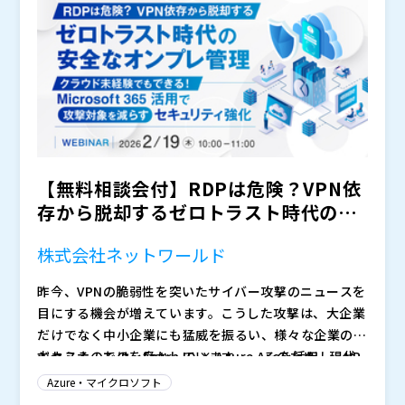
こから手を付ければよいか分からない」「全面移行は難
数でインフラ運用を担い、負荷や属人化に課題を感じて
日本マイクロソフト株式会社（
）
しいが改善したい」といった状況から、次の一歩を踏み
いる方
マジセミ株式会社（
）
出すためのヒントを持ち帰っていただける内容です。
※共催、協賛、協力、講演企業は将来的に追加、削除さ
れる可能性があります。
【無料相談会付】RDPは危険？VPN依
存から脱却するゼロトラスト時代の安
全なオンプレ管理 ク...
株式会社ネットワールド
昨今、VPNの脆弱性を突いたサイバー攻撃のニュースを
目にする機会が増えています。こうした攻撃は、大企業
だけでなく中小企業にも猛威を振るい、様々な企業のビ
ジネスそのものを脅かしています。 そのため、現代
本セミナーでは、Entra ID × Azure Arcを活用し、VP
に合わせたセキュリティ対応を行う必要があります。
Nを使わないオンプレミス管理を実現する方法と、ゼロ
Azure・マイクロソフト
「そうはいっても、どんな対応をしたらいいのかわか
トラスト時代に求められるセキュリティ強化のポイント