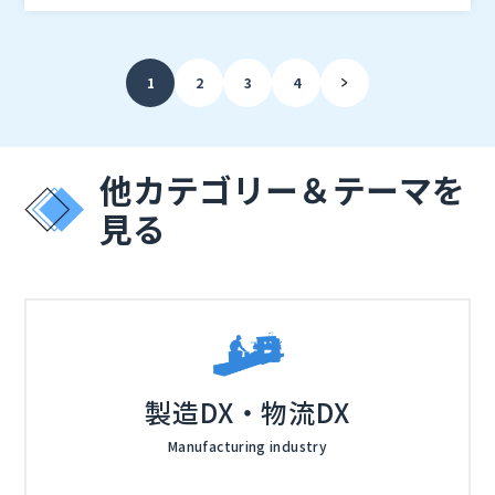
トを知りたいエンドユーザー様も是非ご参加ください。
講演資料をプレゼント
・お客様への Microsoft 365 移行提案を強化したい ・
サポート終了に伴う顧客アプローチを効果的に行いたい
1
2
3
4
・Microsoft 365 の魅力をわかりやすく伝えたい
・パートナー企業様 ・エンドユーザー様 ※競合企業様
におかれましては、ご参加をお断りする場合がございま
す。 ※フリーメール・プロバイダメール・キャリアメ
他カテゴリー＆テーマを
ール等、企業ドメイン以外のアドレスでのお申し込みは
※プログラムは変更させていただく場合がございます。
見る
受け付けておりません。
株式会社ネットワールド
日本マイクロソフト株式会社（
）
株式会社オープンソース活用研究所（
）
マジセミ株式会社（
）
※共催、協賛、協力、講演企業は将来的に追加、削除さ
れる可能性があります。
製造DX・物流DX
Manufacturing industry