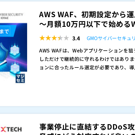
導入前にこうした運用上の論点を知ってお
て、導入後に見落としやすい運用上のポイ
AWS WAF、初期設定か
な視点になります。
方、優先的に守るべき箇所を見極める進め
バルテス株式会社（
）
～月額10万円以下で始めるWA
します。
マジセミ株式会社（
）
※共催、協賛、協力、講演企業は将来的に
3.4
GMOサイバーセキュリ
AWS WAFは、Webアプリケーション
しただけで継続的に守れるわけではありま
ョンに合ったルール選定が必要であり、導
て、ルールやログを定期的に見直すことが重
一方で、AWS WAFの設定や運用には一
とっても、すでに導入している企業にとっ
や開発部門が兼任で対応するには負担が大
か」は避けて通れない課題です。
い、誤遮断が怖くてカウントのままにして
から、結果的に導入したまま放置されてし
本セミナーでは、AWS WAFの初期設定
動運用サービスを利用していても、費用や
なりすぎない形で整理しながら、WAF自
もあります。
します。WAFエイドは、AWS WAFのル
事業停止に直結するDDoS
できるため、専任担当者を置くことが難し
GMOサイバーセキュリティ byイエラエ
す。さらに、他社のWAF自動運用サービ
マジセミ株式会社（
）