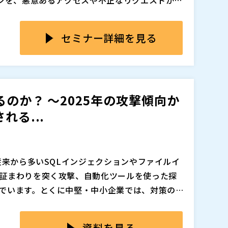
WAFは利用者側で判断が必要なポイントが多数あ
の定期的な確認、誤検知を減らすためのルール調
検知の調整」「アプリ改修時の影響確認」「攻
な作業が必要です。しかし現実には、設定の複
セミナー詳細を見る
前提のサービスです。社内に十分なセキュリティ
されたり、形式的な運用に留まったりするケー
化しやすく、誤検知対応やチューニングの継続
げるはずの攻撃を見逃したり、過検知により業務
ィ byイエラエが提供する「WAFエイド」をご
割を果たせない状態に陥ってしまいます。人員不
365日自動で行い、独自の検知ルール追加や攻撃元I
しさが、セキュリティ対策の形骸化を招いてい
どを提供するフルマネージドサービスで、お客様
のか？ ～2025年の攻撃傾向か
本来の業務に集中しながら高度なセキュリティ
株式会社（
）
れる...
発スピードを損なうことなく、実効性のあるWAF
。
追加、削除される可能性があります。
従来から多いSQLインジェクションやファイルイ
証まわりを突く攻撃、自動化ツールを使った探
でいます。とくに中堅・中小企業では、対策の必
を確保しにくく、どこまで備えるべきか判断が
すが、導入しただけであらゆる攻撃に自動的に対応
領域を理解したうえで活用することが欠かせま
資料を見る