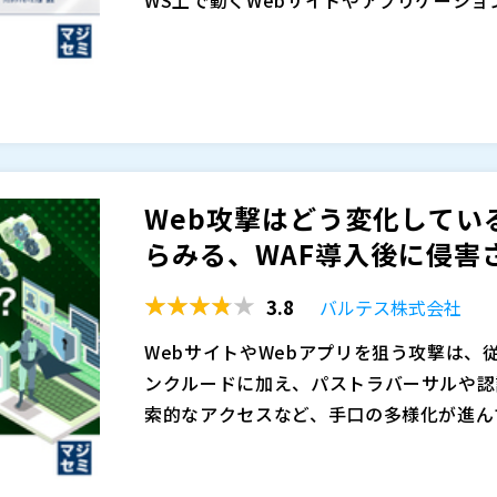
保護するサービスです。 しかし、AWS 
WAFを効果的に運用するには、攻撃ログ
り、導入して終わりではありません。「誤
整、正常通信と攻撃の判別といった継続的
撃トレンドに応じた見直し」など、運用が
雑さや運用負荷の高さから、導入後に放置
人材がいない場合には、設定や運用が属人
スが後を絶ちません。 その結果、本来防
本セミナーでは、GMOサイバーセキュリテ
が困難になることもあります。
に支障をきたしたりと、WAFが本来の役
紹介します。AWS WAFの運用を24時間
足の中で理想的な運用を維持することの難
Pの自動遮断、専門アナリストへの相談な
Web攻撃はどう変化している
ます。
側で複雑な設定や運用を行う必要がなく、
GMOサイバーセキュリティ byイエラエ
らみる、WAF導入後に侵害さ
対策を実現できます。 クラウド時代の開
株式会社オープンソース活用研究所（
）
運用を実現する方法を具体的に解説します
マジセミ株式会社（
）
3.8
バルテス株式会社
※共催、協賛、協力、講演企業は将来的に
WebサイトやWebアプリを狙う攻撃は、
ンクルードに加え、パストラバーサルや認
索的なアクセスなど、手口の多様化が進ん
要性を感じながらも専任人材や十分な予算
WAFはWeb防御の有効な対策の一つで
難しいという声も少なくありません。
できるわけではなく、得意な領域と苦手な