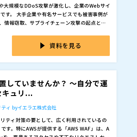
、社内に専門人材がいない環境でも導入・運用
や大規模なDDoS攻撃が激化し、企業のWebサイ
報を扱うサイト責任者様、DDoS攻撃などによ
方です。 大手企業や有名サービスでも被害事例が
えたい方、運用負荷を抑えながらWebサイトの
、情報窃取、サプライチェーン攻撃の起点とな
い。
さらに、不正トラフィックによる「クラウドの負
効です。ただし、AIによって攻撃が高度化・自動化
り）」も、企業の新たな死活問題として浮上し
ものではなく、攻撃パターンに合わせた設定変
資料を見る
提供する企業にとって、Webサイトの停止は売上
応など、継続的な運用が前提となります。 しか
取引先からの信頼低下にも直結しかねません。
知見を持つ人材を社内に確保できている中堅中小
って、企業がどのような被害を受けるのか、事例を
や単なるITの問題ではなく、事業継続を左右する
も、WAFの設定運用やインシデント対応まで担え
でも被害に遭うケースがあり、「Webセキュリテ
こなせない」「攻撃が来てから慌てて対応す
用の難しさやリスクを解説します。 さらに、Cl
放置していませんか？ ～自分で運
りやすくなります。
対策・Bot対策・CDNなどの機能を1パッケージで提供
ュリ...
が、ポリシーの設定変更、検証、障害発生時の
一元管理で代行するマネージドWebセキュリテ
追加、削除される可能性があります。
ティ byイエラエ株式会社
ご紹介します。
ュリティ対策の要として、広く利用されているの
wall）」です。特にAWSが提供する「AWS WAF」は、A
ョンを、悪意あるアクセスや不正なリクエストから