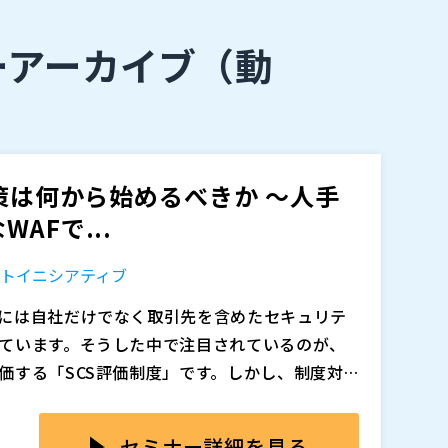
ーアーカイブ
（動
策は何から始めるべきか ～人手
AFで...
トイニシアティブ
には自社だけでなく取引先を含めたセキュリテ
ています。そうした中で注目されているのが、
価する「SCS評価制度」です。しかし、制度対応
イトや外部公開システムに対して、まず何から着
、会員ページ、採用ページ、キャンペーンサイト
ありません。
、情報漏えいや改ざん、サービス停止につなが
セミナー詳細を見る