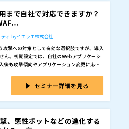
くことは、自社に合った対策を選ぶうえで重要
ント、攻撃傾向に合わせたチューニングの考え
ら運用まで自社で対応できますか？
方を、中小企業でも取り組みやすい形でご紹介
F...
追加、削除される可能性があります。
ティ byイエラエ株式会社
を狙う攻撃への対策として有効な選択肢ですが、導入
せん。初期設定では、自社のWebアプリケーシ
入後も攻撃傾向やアプリケーション変更に応じ
要です。AWS WAFをこれから導入する企業に
定の専門知識が求められるため、情報システム部門
ても、「正しく設定し、継続的に運用できる
きくなりがちです。必要なルールが分からな
セミナー詳細を見る
いる、ログを確認する時間がないといった理由
まうケースも少なくありません。また、WAF自
や定期運用でつまずきやすいポイントを、専門的に
対応品質に不満があり、見直しを検討する企業
動運用サービス「WAFエイド」の活用方法を解説
ール選定や運用を支援し、月額10万円以下から利用
攻撃、悪性ボットなどの進化する
い企業でも継続的に利用しやすいサービスで
株式会社（
）
スからWAFエイドへ乗り換えた事例も一部ご紹介