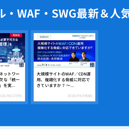
・WAF・SWG
最新＆人
ネットワー
大規模サイトのWAF／CDN運
欠な「統一
用、複雑化する脅威に対応で
を実...
きていますか？ ～...
026/08/27(木)
2026/09/04(金)