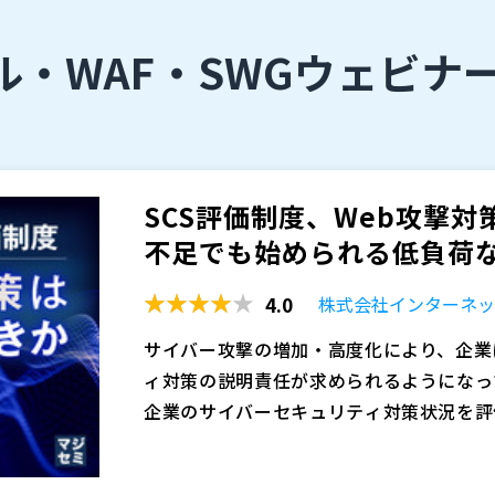
・WAF・SWG
ウェビナ
SCS評価制度、Web攻撃対
不足でも始められる低負荷なW
4.0
株式会社インターネッ
サイバー攻撃の増加・高度化により、企業
ィ対策の説明責任が求められるようになっ
企業のサイバーセキュリティ対策状況を評
の必要性は理解していても、公開Webサ
公開Webサイトは、問い合わせフォーム
手すべきか判断できていない企業も少なく
など、外部からアクセスされる入口であり