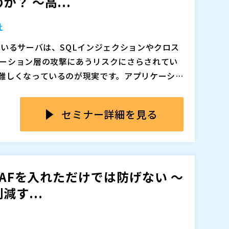
？ ～高...
理由や、運用品質・サービス精度の違いを検討
追加、削除される可能性があります。
社
ているサーバは、SQLインジェクションやクロス
ーション層の攻撃にあうリスクにさらされてい
難しくなっているのが現実です。アプリケーショ
ビスを提供する役割を担っているため、攻撃を
た攻撃など公開サーバを狙う攻撃は劇的に幅が広が
いった被害に直結し、事業継続に深刻な影響を
けではこれらの多角的な脅威をカバーしきれなく
セミナー詳細を見る
b Application Firewall）の導入は有効な
「WAAP」サービスが選ばれているのです。 ま
、攻撃の巧妙化に伴い、従来のシグネチャベー
す。例えば、専門的な知識を活かしたポリシーチ
Cloudbric WAF+」を活用し、公開Webサー
も報告されるなど、導入すれば安心とは言い切れ
応が肝になります。ただ、このような運用を自
します。 Cloudbric WAF+は、特許取得
運用するすべての企業にとって、Webアプリケ
委託するにも大きな費用が掛かってしまいま
ンを搭載し、シグネチャに依存しないロジックベ
WAFを入れただけでは防げない ～
て通れない課題です。
先送りされるケースも少なくありません。
ンに対応できます。世界171カ国70万以上のサ
す...
用し、WAF機能に加え、DDoS攻撃遮断・脅
で備えたWAAPサービスです。さらに、セキュリ
帯しており、導入時のポリシー策定から運用中
追加、削除される可能性があります。