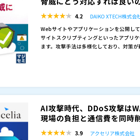
脅威にどう対応すれば良いのか
し、低価格でありながら継続利用しやすい
※共催、協賛、協力、講演企業は将来的に
4.2
DAIKO XTECH株式会
する際のポイントもお伝えします。
Webサイトやアプリケーションを公開し
サイトスクリプティングといったアプリケ
ます。攻撃手法は多様化しており、対策が
ン層は、ユーザーに安全かつ安定したサー
現在、DDoS攻撃や悪性ボットを利用し
受けてしまうと情報漏洩やサービス停止と
っています。そのため、従来型のWAFだ
及ぼします。 このような攻撃に対し、 WAF（We
なっています。だからこそ、WAFを超えた
対策として広く認識されています。しかし
た、WAFは導入後の運用が非常に重要で
本セミナーでは、クラウド型WAAPサービス「
スのWAFでは検知が追いつかないケース
ューニングや誤検知・過検知への適切な対
バのセキュリティを強化する方法についてご紹介
ない状況が生まれています。公開サーバを
社内だけで完結させるのは難しく、外部に
済みの論理演算検知エンジンとAIエンジ
AI攻撃時代、DDoS攻撃は
ーション層の防御をどう強化するかは避け
す。これらの理由からWAFの導入判断が
ースの検知方式により多種多様な攻撃パター
DAIKO XTECH株式会社（
）
現場の負担と通信費を同時削減
イトから収集した脅威インテリジェンスを活
ペンタセキュリティ株式会社（
）
威IP遮断・悪性ボット遮断機能などを標準
マジセミ株式会社（
）
3.9
アクセリア株式会社
ティ専門家によるマネージドサービスが付
※共催、協賛、協力、講演企業は将来的に