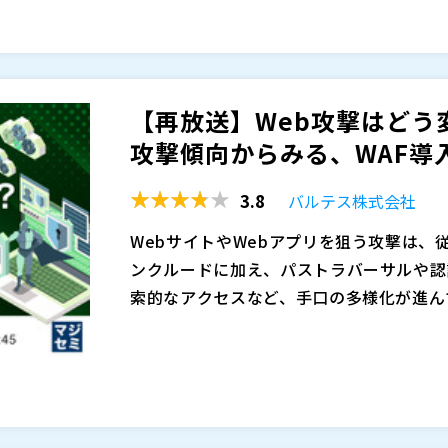
る攻撃を受けるリスクがあります。近年は
進み、脆弱性の把握、パッチ適用、監視、
本セミナーでは、SCS評価制度への対応を
ます。特にセキュリティ人材が不足してい
すい「入口対策」の考え方を解説します。
策が後回しになりやすく、制度対応を具体
口で検知・遮断するWAFの活用により、
【再放送】Web攻撃はどう変
介します。あわせて、国産クラウド型WA
・情報システム部門の責任者さま ・セキュ
攻撃傾向からみる、WAF導入
導入、24時間365日の日本語サポート、
担当者さま ・SCS評価制度対応を検討中
きといった特徴を踏まえ、過剰な負担をか
回しになっている企業のご担当者さま
3.8
バルテス株式会社
します。
株式会社インターネットイニシアティブ（
株式会社サイバーセキュリティクラウド（
WebサイトやWebアプリを狙う攻撃は、
マジセミ株式会社（
）
ンクルードに加え、パストラバーサルや認
※共催、協賛、協力、講演企業は将来的に
索的なアクセスなど、手口の多様化が進ん
要性を感じながらも専任人材や十分な予算
WAFはWeb防御の有効な対策の一つで
難しいという声も少なくありません。
できるわけではなく、得意な領域と苦手な
せん。しかし、実際には、初期設定のまま
きていない、誤検知を恐れて調整を後回し
本セミナーでは、バルテスが蓄積してきた
ている範囲を正しく把握できていないケー
がら、WAFで防ぎやすい攻撃と追加対策