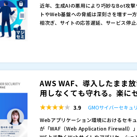
のチューニングまで支援を受けられるため
近年、生成AIの悪用により巧妙なBot攻撃
の負荷を低減できます。 個人情報や決済情
トやWeb基盤への脅威は深刻さを増す一
るサイトダウンによる機会損失リスクに備
相次ぎ、サイトの応答遅延、サービス停止
防御を強化したい方は、ぜひご参加くださ
るなど、被害形態は多様化しています。 
DDoS・Bot攻撃への対策にはWAFが有
荷高騰（従量課金である通信費の跳ね上が
される中、WAFは導入しただけで守れる
てきました。 Web上で顧客にサービスを
更、誤検知の検証、障害発生時の調査・対
機会の損失にとどまらず、ブランド毀損や
し、Webセキュリティの運用に専門的な
本セミナーでは、DDoS・Bot攻撃によ
Webセキュリティと対応コストは、もは
企業は多くありません。IT担当者はいて
交えて整理します。また、WAF導入済み
経営課題です。
る専門人材が不在のため「導入したが使い
ィを自社で運用しきれない」というWAF運
AWS WAF、導入したまま
る」といった、対策が後手に回る状況に陥
oudflareをベースに、WAF・DDoS
アクセリア株式会社（
）
用しなくても守れる。楽にセキ
し、さらに日本人の専門エンジニアチーム
マジセミ株式会社（
）
調査、テクニカルサポートまでをチケット
※共催、協賛、協力、講演企業は将来的に
3.9
GMOサイバーセキュリ
ィサービス「Solution GateCore」を
Webアプリケーション環境におけるセキ
が「WAF（Web Application Fire
WS上で動くWebサイトやアプリケーシ