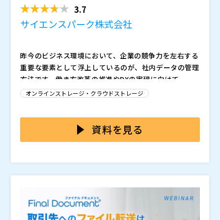
3.7
サイエンスパーク株式会社
昨今のビジネス環境において、企業の競争力を左右する
重要な要素として浮上しているのが、社内データの管理
方法です。働き方改革の推進やDXの実現に向けて、多
くの企業がオンプレミスのファイルサーバーからクラウ
オンプレミスのファイルサーバーは、容量の制限や災害
オンラインストレージ・クラウドストレージ
ドストレージへの移行を検討しています。
時のリスクなど、様々な課題を抱えています。一方、ク
ラウドストレージへの移行を実施しても、端末内に残さ
れたローカルファイルの管理や、利用者任せとなりがち
本セミナーでは、「Passage Drive」と「CFKeeper」
資料を見る
なデータのアップロード、複数箇所に散在する同一ファ
を組み合わせた、Boxによる新しいファイル管理の手法
イルの存在など、新たな運用課題が発生します。
をご紹介します。このソリューションの特徴は、端末の
ローカルファイルを自動的にBoxへアップロードし、社
内のすべての業務データをクラウド上で一元管理できる
点にあります。また、BoxDriveやBoxEdit内のファイ
サイエンスパーク株式会社 （
）
ルを自動暗号化し、マルウェアによるファイル持ち出し
株式会社オープンソース活用研究所（
） マジセミ株式
を制限することにより、データの機密性を担保すること
会社（
）