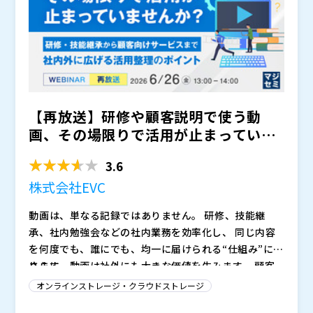
【再放送】研修や顧客説明で使う動
画、その場限りで活用が止まっていま
せんか？ ～研修・技能継承...
3.6
株式会社EVC
動画は、単なる記録ではありません。 研修、技能継
承、社内勉強会などの社内業務を効率化し、 同じ内容
を何度でも、誰にでも、均一に届けられる“仕組み”にな
ります。
さらに、動画は社外にも大きな価値を生みます。 顧客
向けの説明、代理店教育、資格更新研修、 スポーツや
オンラインストレージ・クラウドストレージ
イベントの限定配信、有料コンテンツ提供など、 動画