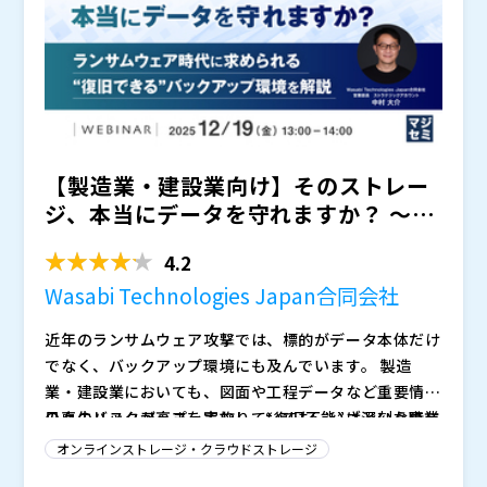
社展開
活用例です。
動画は社外向けにも強力な価値を生みます。 顧客、代
理店、パートナー、資格講座受講者など、 対象者ごと
に必要な内容を確実に届けられる“サービス” に変わり
ます。
・顧客向けの商品説明・導入教育 ・代理店向けの販売
トレーニング ・資格取得の事前学習・更新研修 ・有料
【製造業・建設業向け】そのストレー
コンテンツ配信（講座・専門知識・エンターテイメン
ト） ・スポーツ・イベントの限定配信 ・技術商社・認
動画は、単なる記録ではなく、 “新しい収益源”にも“顧
ジ、本当にデータを守れますか？ ～ラ
証機関の専門情報提供
客価値の向上”にもつながる資産 です。
ンサムウェア時代に求め...
・研修・技能継承の効率化や標準化を進めたい方 ・社
4.2
内のナレッジ共有を仕組みとして整えたい方 ・顧客向
Wasabi Technologies Japan合同会社
けの説明や教育を動画で強化したい方 ・代理店・パー
トナーへの情報提供を均一化したい方 ・資格講座・更
株式会社EVC（
）
近年のランサムウェア攻撃では、標的がデータ本体だけ
新研修などを動画で提供したい方 ・有料コンテンツや
株式会社オープンソース活用研究所（
）
でなく、バックアップ環境にも及んでいます。 製造
限定配信など、新しいサービスを検討している方 ・Zo
マジセミ株式会社（
）
業・建設業においても、図面や工程データなど重要情報
om・Teams＋SharePointでは対応しきれないと感じ
※共催、協賛、協力、講演企業は将来的に追加、削除さ
の喪失リスクが高まっており、“復旧不能”は深刻な事業
日々のバックアップを実施していても、いざという時に
始めている方
れる可能性があります。
停止につながりかねません。
「復旧できなかった」という製造業・建設業の事例が増
オンラインストレージ・クラウドストレージ
加しています。 CADデータや工程管理システムのリス