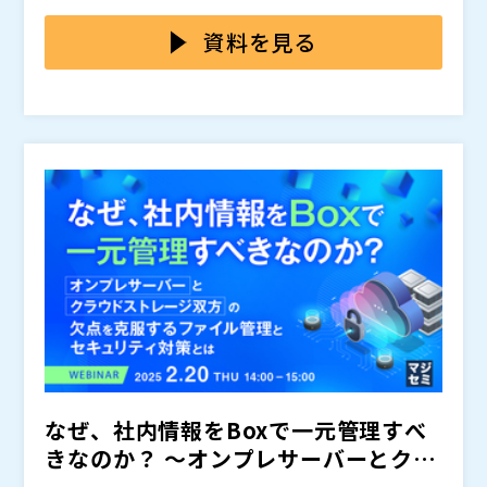
トアに時間がかかる、整合性が取れないなどの課題が、
本セミナーでは、製造業・建設業の業務特性を踏まえ
現場の稼働を直撃しています。
た“復旧前提”のバックアップ・リストア環境構築を解説
資料を見る
します。 設計・施工・製造データを確実に守るための
ストレージ構成や、ランサムウェアに強い仕組み、多層
Wasabi Technologies Japan合同会社 営業部長 ス
防御の実践例をわかりやすくご紹介します。
トラテジックアカウント 中村 大介
Wasabi Technologies Japan合同会社（
）
株式会社オープンソース活用研究所（
）
マジセミ株式会社（
）
※共催、協賛、協力、講演企業は将来的に追加、削除さ
れる可能性があります。
なぜ、社内情報をBoxで一元管理すべ
きなのか？ ～オンプレサーバーとクラ
ウドストレージ双方の...