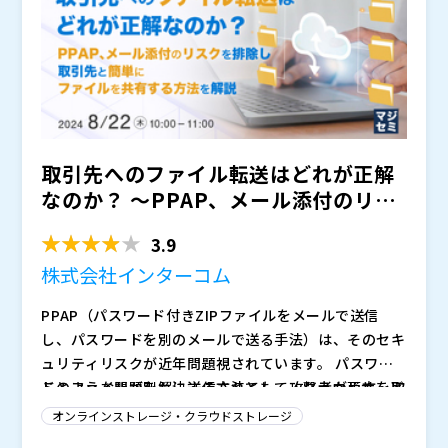
が可能です。場所を問わない新しい働き方の実現に向け
※共催、協賛、協力、講演企業は将来的に追加、削除さ
て、本セミナーでは具体的な導入手順や活用方法につい
れる可能性があります。
て詳しく解説いたします。社内データの管理方法にお悩
みの方はぜひご参加ください。
取引先へのファイル転送はどれが正解
なのか？ ～PPAP、メール添付のリス
クを排除し、取引先と...
3.9
株式会社インターコム
PPAP（パスワード付きZIPファイルをメールで送信
し、パスワードを別のメールで送る手法）は、そのセキ
ュリティリスクが近年問題視されています。 パスワー
ドとファイルが別々に送信されても、攻撃者が両方を取
このような問題を解決する方法として、クラウドサービ
得する可能性があり、安全性が確保できません。 ま
スを利用する方法もあります。 しかし、無料のクラウ
オンラインストレージ・クラウドストレージ
た、機密性がそれほど高くない文書だからといって暗号
ドサービスは、セキュリティ設定が十分ではなく、ウイ