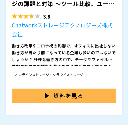
ジの課題と対策 ～ツール比較、ユーザ
ー数無制限の国産サー...
3.8
Chatworkストレージテクノロジーズ株式
会社
働き方改革やコロナ禍の影響で、オフィスに出社しない
働き方が当たり前になっている企業も多いのではないで
しょうか？ 多様な働き方の中で、データやファイルの
共有を社員同士で行う場面も多くありますが、このよう
上記のようなお悩みを抱えている方へ向け、本セミナー
なお悩みはございませんか？ ・データやファイルの共
では、オンラインストレージサービスのセキュアSAMB
オンラインストレージ・クラウドストレージ
有がうまくいかない、非効率だと感じている ・オンラ
Aをご紹介いたします。 特長として、ユーザー数無制限
インストレージを利用しているが、コストが高い ・海
で利用できコストを抑えることができるだけでなく、国
また、このような強みを持つセキュアSAMBAを商材と
外製品のため使い勝手が悪い、セキュリティ面で不安が
産のツールのため使い勝手が良い点や、 運用開始後の
して、ご紹介や販売を行っていただくパートナー企業の
資料を見る
ある
サポートも専任制で手厚く受けられること、フリープラ
募集もご案内させていただきます。 パートナー企業と
ンがあり気軽に試すことができる点で非常に好評を得て
しての活動の形もリソース状況に合わせて選択すること
クラウド製品の代理店を行いたいと思っている企業の経
いるサービスです。
が可能です。 例えば、契約手続きなどは行わず窓口と
営者や決裁者の方におすすめのセミナーです。
してのみ活動いただく形や、契約完了までご対応いただ
Chatworkストレージテクノロジーズ株式会社（
）