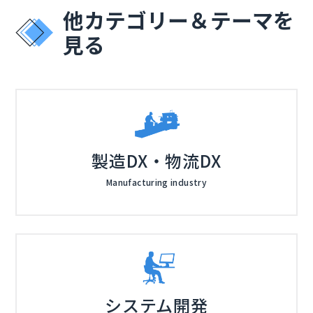
く形などが選べます。 あわせて、販売活動におけるサ
株式会社オープンソース活用研究所（
） マジセミ株式
他カテゴリー＆テーマを
ポートも手厚く受けられるため、安心して活動に専念し
会社（
）
ていただける体制を構築しています。
見る
製造DX・物流DX
Manufacturing industry
システム開発