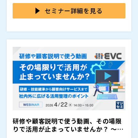
はそのまま“新しいサービス”として成立します。
本セミナーでは、業種別の活用例をもとに、 動画が社
内外の価値提供をどう変えるのか を具体的に紹介しま
セミナー詳細を見る
す。
動画は、社内の教育・情報共有を大きく変えます。 同
じ説明を何度も行う必要がなくなり、拠点や職種が違っ
ても、 同じ品質の内容を、必要なタイミングで届けら
れる仕組み がつくれます。
・研修（新人・中堅・管理職）の標準化 ・技能継承
（製造・建築・食品など）の属人化解消 ・社内勉強
会・技術共有のアーカイブ化 ・営業・品質・技術部門
のナレッジ共有 ・社長メッセージやイベント記録の全
これらはすべて、“動画があるだけで再現性が高まる”
社展開
活用例です。
動画は社外向けにも強力な価値を生みます。 顧客、代
理店、パートナー、資格講座受講者など、 対象者ごと
に必要な内容を確実に届けられる“サービス” に変わり
ます。
・顧客向けの商品説明・導入教育 ・代理店向けの販売
トレーニング ・資格取得の事前学習・更新研修 ・有料
研修や顧客説明で使う動画、その場限
コンテンツ配信（講座・専門知識・エンターテイメン
ト） ・スポーツ・イベントの限定配信 ・技術商社・認
動画は、単なる記録ではなく、 “新しい収益源”にも“顧
りで活用が止まっていませんか？ ～研
証機関の専門情報提供
客価値の向上”にもつながる資産 です。
修・技能継承から顧客向...