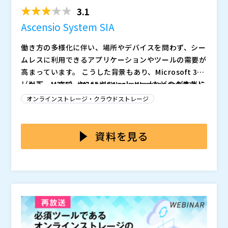
「ONLY...
3.1
Ascensio System SIA
働き方の多様化に伴い、場所やデバイスを問わず、シー
ムレスに利用できるアプリケーションやツールの需要が
高まっています。 こうした背景もあり、Microsoft 365
（以下、M365）やGoogleWorkspaceなどのクラウド
しかし、一方で、M365やGoogle Workspaceが本当に
サービスを利用してドキュメント作成やファイル共有を
自社にとって最適なのか？という疑問を持つ企業も一部
オンラインストレージ・クラウドストレージ
行う企業も多く見られるようになりました。
では見られます。 互換性の問題やバージョン管理の課
題など機能面での課題に加え、セキュリティについては
実際に、フランスでは2022年11月、教育機関でM365
自社の重要な情報を外部のクラウドに預けることに不安
を使用することが禁止されました。 それ以前には、201
資料を見る
を感じる企業も多いのが現状です。
9年にドイツでも同じく学校でのM365の使用が禁止と
なっています。 使用禁止の大きな理由はプライバシー
本セミナーでは、シームレスに利用できるクラウド型、
情報の保護、つまりセキュリティの問題です。
またはセルフホスト型オフィスとしてM365やGoogle
Workspace以外の選択肢を示しつつ、これらが抱える
課題を解決したAscensio System SIA社のソリューシ
〜クラウド型オフィス「ONLYOFFICE」をM365, Goog
ョン「ONLYOFFICE DocSpace」について、M365やG
le Workspaceと徹底比較〜
oogle Workspaceと比較しながらご紹介します。 M36
Ascensio System SIA（
）