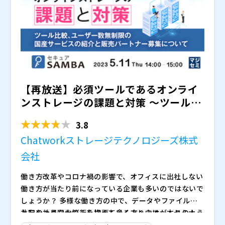
5、Google Workspaceの利用に課題を感じている方、
株式会社オープンソース活用研究所（
） マジセミ株式
セキュリティに懸念をお持ちの方はぜひご参加くださ
会社（
）
い。
【再放送】必須ツールであるオンライ
ンストレージの課題と対策 ～ツール比
較、ユーザー数無制限...
3.8
Chatworkストレージテクノロジーズ株式
会社
働き方改革やコロナ禍の影響で、オフィスに出社しない
働き方が当たり前になっている企業も多いのではないで
しょうか？ 多様な働き方の中で、データやファイルの
共有を社員同士で行う場面も多くありますが、このよう
上記のようなお悩みを抱えている方へ向け、本セミナー
なお悩みはございませんか？ ・データやファイルの共
では、オンラインストレージサービスのセキュアSAMB