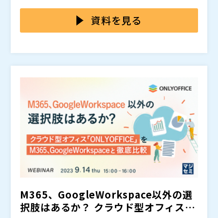
化せずにメールでファイルを添付することも、もちろん
ルスチェックなどの対策も不十分です。 ログの取得も
本セミナーでは、“ドキュメント管理”と“ファイル転
問題があります。 簡単に盗聴することができますし、
できないため、万一トラブルが発生した場合の原因究明
送”がワンパッケージになったクラウドサービス「Final
資料を見る
メールアドレスを間違えて誤送信してしまうリスクもあ
が遅れる、追跡できないなどの事態が起こります。
Document」を活用し、取引先と簡単にファイル共有
ります。
する方法を紹介します。
株式会社インターコム（
）
株式会社オープンソース活用研究所（
） マジセミ株式
会社（
） ※共催、協賛、協力、講演企業は将来的に追
加、削除される可能性があります。
M365、GoogleWorkspace以外の選
択肢はあるか？ クラウド型オフィス