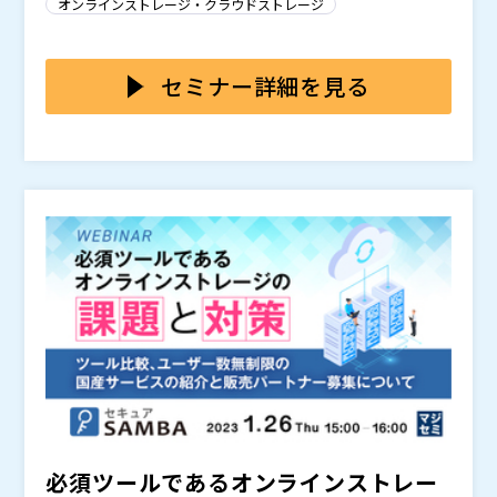
オンラインストレージ・クラウドストレージ
有がうまくいかない、非効率だと感じている ・オンラ
Aをご紹介いたします。 特長として、ユーザー数無制限
インストレージを利用しているが、コストが高い ・海
で利用できコストを抑えることができるだけでなく、国
また、このような強みを持つセキュアSAMBAを商材と
外製品のため使い勝手が悪い、セキュリティ面で不安が
産のツールのため使い勝手が良い点や、 運用開始後の
して、ご紹介や販売を行っていただくパートナー企業の
セミナー詳細を見る
ある
サポートも専任制で手厚く受けられること、フリープラ
募集もご案内させていただきます。 パートナー企業と
ンがあり気軽に試すことができる点で非常に好評を得て
しての活動の形もリソース状況に合わせて選択すること
クラウド製品の代理店を行いたいと思っている企業の経
いるサービスです。
が可能です。 例えば、契約手続きなどは行わず窓口と
営者や決裁者の方におすすめのセミナーです。
してのみ活動いただく形や、契約完了までご対応いただ
Chatworkストレージテクノロジーズ株式会社（
）
く形などが選べます。 あわせて、販売活動におけるサ
株式会社オープンソース活用研究所（
） マジセミ株式
ポートも手厚く受けられるため、安心して活動に専念し
会社（
）
ていただける体制を構築しています。
必須ツールであるオンラインストレー