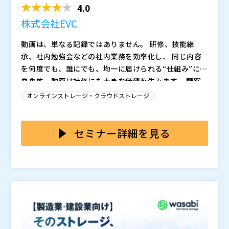
・研修・技能継承の効率化や標準化を進めたい方 ・社
4.0
内のナレッジ共有を仕組みとして整えたい方 ・顧客向
株式会社EVC
けの説明や教育を動画で強化したい方 ・代理店・パー
トナーへの情報提供を均一化したい方 ・資格講座・更
株式会社EVC（
）
動画は、単なる記録ではありません。 研修、技能継
新研修などを動画で提供したい方 ・有料コンテンツや
マジセミ株式会社（
）
承、社内勉強会などの社内業務を効率化し、 同じ内容
限定配信など、新しいサービスを検討している方 ・Zo
※共催、協賛、協力、講演企業は将来的に追加、削除さ
を何度でも、誰にでも、均一に届けられる“仕組み”にな
om・Teams＋SharePointでは対応しきれないと感じ
れる可能性があります。
ります。
さらに、動画は社外にも大きな価値を生みます。 顧客
始めている方
向けの説明、代理店教育、資格更新研修、 スポーツや
オンラインストレージ・クラウドストレージ
イベントの限定配信、有料コンテンツ提供など、 動画
はそのまま“新しいサービス”として成立します。
本セミナーでは、業種別の活用例をもとに、 動画が社
内外の価値提供をどう変えるのか を具体的に紹介しま
セミナー詳細を見る
す。
動画は、社内の教育・情報共有を大きく変えます。 同
じ説明を何度も行う必要がなくなり、拠点や職種が違っ
ても、 同じ品質の内容を、必要なタイミングで届けら
れる仕組み がつくれます。
・研修（新人・中堅・管理職）の標準化 ・技能継承
（製造・建築・食品など）の属人化解消 ・社内勉強
会・技術共有のアーカイブ化 ・営業・品質・技術部門
のナレッジ共有 ・社長メッセージやイベント記録の全
これらはすべて、“動画があるだけで再現性が高まる”