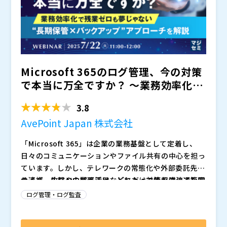
Microsoft 365のログ管理、今の対策
で本当に万全ですか？ ～業務効率化で
残業ゼロも...
3.8
AvePoint Japan 株式会社
「Microsoft 365」は企業の業務基盤として定着し、
日々のコミュニケーションやファイル共有の中心を担っ
ています。しかし、テレワークの常態化や外部委託先と
の連携、生成AIの業務活用などによって情報の流通範囲
サイバー攻撃や内部不正は、どれだけ対策を講じても完
は広がり、従来の境界型セキュリティでは対応しきれな
全に防ぐことは困難です。そこで、インシデント発生後
ログ管理・ログ監査
いリスクが顕在化しています。 近年では内部不正やハ
の監査に備えたログ管理が重要になります。 Microsoft
ラスメント事案において、チャットの履歴が調査対象と
365では標準機能として監査ログが提供されています
適切なログ管理による監査・コンプライアンス対策がな