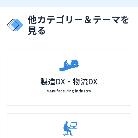
を導入しても、大量のデータを収集してリアルタイムで
工会・サイバーセキュリティガイドラインを例とするコ
加、削除される可能性があります。
解析する日々の運用の負荷といった運用課題が浮かび上
ンプライアンス対応のユースケースをご紹介します。ま
他カテゴリー＆テーマを
がってきます。「自組織ではSIEMを導入できないので
た、従来のSIEM製品の導入障壁を乗り越えられるソリ
見る
は」「SIEMを有効活用できていない」という現場の声
ューションとして「SolarWinds Security Event Man
も聞こえてきます。
ager」をご提案。市場に多く存在するハイエンドSIEM
との比較を交えて、セキュリティ運用効率化とコスト削
減、組織体制の強化を支援できる理由をご説明します。
「必要性は理解しているが、実際のSIEMの効果的な活
用方法が分からない」「各種ガイドラインへの対応方法
が知りたい」「SIEM製品はどれも高額すぎて手が出せ
製造DX・物流DX
ない」などとお悩みの方は、ぜひご参加ください。
Manufacturing industry