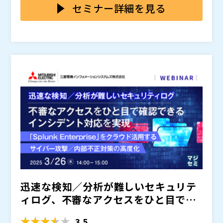
者評価機関からもトップクラスの評価を出すまでになっ
能が不足していることから、いざ、既存のアンチウイル
セミナー詳細を見る
ています。
スソフトから置き換えを検討しても実際には検討で終わ
ってしまう、という声を多くの企業様から聞きます。
本セミナーでは、クラウドSIEMソリューション「Sum
o Logic」を用いた、ウイルス検知状況の可視化・通知
方法について、弊社グループが実際に置き換えに成功し
た事例をもとにご紹介します。
弊社アルプスアルパイングループ含め、数多くのお客様
へMS Defenderの置き換えサポートに成功しておりま
すので、本セミナーを機に置き換えに対する検討のきっ
かけとなりましたら幸いです。
・Microsoft Defenderの利用を検討している方 ・複数
のセキュリティサービスの運用負荷を軽減したい方 ・
アンチウイルスソフトの置き換えを検討している方 ・S
IEM製品の切り替えを検討されている方
アルプス システム インテグレーション株式会社（
）
株式会社オープンソース活用研究所（
）
マジセミ株式会社（
）
※共催、協賛、協力、講演企業は将来的に追加、削除さ
迅速な検知／分析が難しいセキュリテ
れる可能性があります。
ィログ、不審なアクセスをひと目で確
認できるインシデント対応...
3.5