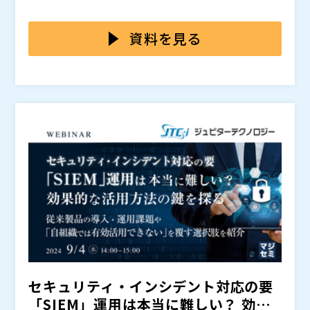
きました。 現在、企業・組織のIT管理者は従来のオン
す。その結果、システム全体におけるセキュリティ監視
プレミスにあるサーバーやネットワーク機器、「AWS
や運用が複雑化してきました。それぞれのセキュリティ
本セミナーでは、複雑化するマルチクラウドのセキュリ
（Amazon Web Services）」「Microsoft Azure」な
機器・サービスから様々な種類のログが大量に生成され
ティ運用に悩む企業・組織の情報システム部門やシステ
資料を見る
どに加え、クラウド上の業務アプリケーションを含めた
るため、アラートの見落としや重大なインシデントの予
ム／セキュリティ運用部門の方を対象に開催します。マ
管理対象の範囲は非常に多岐にわたっています。その結
兆を見逃してしまうこともあります。クラウド固有のセ
ルチクラウド化の現状と運用課題を分析するとともに、
株式会社LogStare（
）
果、企業・組織の事業活動を妨げる高度化するサイバー
キュリティ課題も存在する中で、複数のクラウドを併用
課題解決の第一歩として「Microsoft 365やGoogle W
株式会社オープンソース活用研究所（
）
攻撃などのセキュリティリスクも急増しています。
するマルチクラウドでは、クラウド事業者が提供するツ
orkspaceなどクラウドサービスの統合ログ管理と可視
マジセミ株式会社（
）
ールだけでは自社環境に潜む脆弱性の検知は難しい状況
化の実現」を提言します。 また、SOC事業者として23
※共催、協賛、協力、講演企業は将来的に追加、削除さ
です。 そのため、限られた運用人員でセキュリティを
年の実績を誇る、LogStareが提供する統合管理ソリュ
れる可能性があります。
運用しなければならず、その効率化や標準化の必要性を
ーションをご紹介します。さらに同ソリューションによ
強く感じている方も多くいらっしゃるのではないでしょ
るMicrosoft 365やAWS、ネットワーク機器やサーバ、
うか。
業務PCなどの運用管理の様子をデモで実演します。 複
雑化するマルチクラウドのセキュリティ運用を効率化・
標準化し、「IT管理者に無理をさせないセキュリティ強
化」を今すぐ始められる方法を知りたい方は、ぜひご参
加ください。
セキュリティ・インシデント対応の要
「SIEM」運用は本当に難しい？ 効果