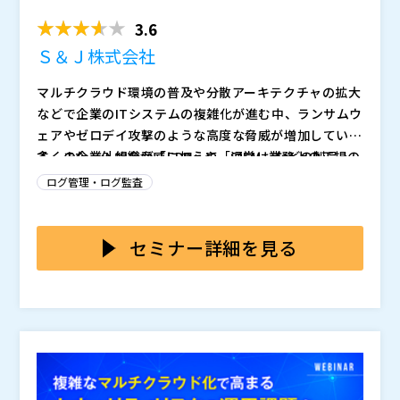
用方法 ～専任...
3.6
Ｓ＆Ｊ株式会社
マルチクラウド環境の普及や分散アーキテクチャの拡大
などで企業のITシステムの複雑化が進む中、ランサムウ
ェアやゼロデイ攻撃のような高度な脅威が増加していま
す。また、外的な脅威に加えて、通常は業務上の正規の
多くの企業・組織が「EDR」や「SIEM」などの製品・
権限を持つ従業員による機密情報や個人情報を持ち出す
サービスを導入してセキュリティ対策を図っています。
ログ管理・ログ監査
内部不正事件も後を絶たないのが現状です。 そのた
特に複雑化したシステム環境においては、巧妙化した不
め、企業システムのネットワーク内に潜む既知・未知の
正アクセスや内部の悪意を持った行動をリアルタイムに
セキュリティやIT運用の専門人材が不足している状況の
セキュリティ脅威やマルウェア感染、さらに通常と異な
検知することは困難です。そうした背景から、通信トラ
中で「Darktraceで検知したアラートの内容が良く分か
セミナー詳細を見る
るトラフィックや行動といった不審な挙動を素早く検
フィックを分析することで、一見正常に見える不審な振
らない」「どう対応すべきか分からない、判断がつかな
知・対処するセキュリティ運用が必要不可欠となりまし
る舞いを可視化する「NDR」という手法があります。
い」と運用面における課題に悩む企業も少なくはありま
Ｓ＆Ｊ株式会社（
）
た。
そのNDRの中でも、独自のAIや機械学習を活用してイン
せん。Darktraceが持つ強みを最大限に発揮するために
ダークトレース・ジャパン株式会社（
）
シデント発生時の早急な検知と遮断まで対応できる実績
は、発生したアラートにいち早く対処する必要がありま
株式会社オープンソース活用研究所（
）
豊富な「Darktrace」があります。Darktraceは各エン
す。 本セミナーでは、サイバー攻撃被害を未然に防止
マジセミ株式会社（
）
ドポイントにエージェントをインストールするEDRとは
したい企業・組織の方を対象として開催します。AIや機
※共催、協賛、協力、講演企業は将来的に追加、削除さ
異なり、ネットワーク全体のトラフィックを監視し
械学習の活用で高度な脅威の可視化や不審な挙動の検出
れる可能性があります。