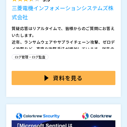
三菱電機インフォメーションシステムズ株
式会社
質疑応答はリアルタイムで、皆様からのご質問にお答え
いたします。
近年、ランサムウェアやサプライチェーン攻撃、ゼロデ
イ攻撃など、高度な攻撃手法が増加しています。従来の
ファイアウォールやIPS/IDSだけでは、これらの脅威を
ログ管理・ログ監査
検知することが難しくなってきました。このような状況
その一方で、サイバー攻撃や内部不正の脅威への対策、
下で注目されているのが、ネットワークやセキュリティ
さらには障害検知の仕組みが確立されていない企業は少
機器のログを分析対象とする「SIEM」(Security Infor
なくありません。その一因として「自社環境内のセキュ
資料を見る
mation and Event Management)です。 SIEMは多様
リティ関連ログが分散している」ことが挙げられます。
企業・組織は限られたリソースの中、どのように効果的
なログを統合・分析して異常な挙動を可視化し、万が一
例えば、ネットワーク機器やエンドポイント、クラウド
なログ管理・監視体制を整備していけばよいのでしょう
の場合の迅速な対応を支援します。特に、サイバー攻撃
環境など複雑化するシステムから発生するログを適切に
か。 本セミナーは、「SIEM製品に興味がある、効果的
対策やリモートワーク普及に伴うセキュリティリスクの
管理できず、脅威の発見に時間がかかってしまうケース
なログ分析を始めたい」「自社のセキュリティレベル向
三菱電機インフォメーションシステムズ株式会社（
）
増大に対応するため、効果的なログ分析はセキュリティ
も多いです。さらにログ管理が手作業で行われている場
上施策を導入したい」という企業・組織のセキュリティ
三菱電機インフォメーションシステムズ株式会社は、2
強化の第一歩となります。
合、リアルタイム監視が困難となります。ログの収集・
運用部門・担当者の方を対象に開催します。 多種多様
025/4/1から三菱電機デジタルイノベーション株式会社
分析に時間がかかるだけでなく、異常な挙動を即座に検
なネットワーク／セキュリティ機器のログ収集の仕組み
となりました。 三菱電機デジタルイノベーション株式
株式会社オープンソース活用研究所（
）