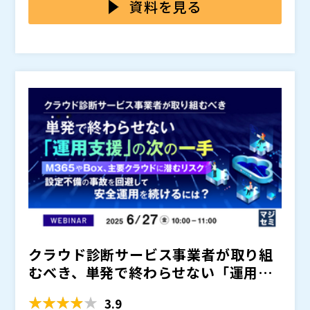
なる場面が増加し、意図的なデータ削除が争点となるケ
が、保持期間が最大180日と限られており、1年以上の
ければ、インシデント発生時に自組織のみならず、取引
資料を見る
ースも見られます。こうした“もしも”に備えるには、必
保存が求められる監査対応では十分とは言えません。
先やステークホルダーなどへ多大な影響を及ぼしてしま
要なときに即座に証跡を提示できる体制の整備が不可欠
また、ログの読み解きには専門知識が求められたり、煩
います。どうすれば、理想的なログ管理体制を実現でき
AvePoint Japan 株式会社（
）
です。企業や組織が信頼を守るためには、予測不能なイ
雑で属人化しやすいという運用上の課題もあります。実
るのでしょうか。 本セミナーでは、理想的なログ管理
株式会社オープンソース活用研究所（
）
ンシデントを前提とした、持続可能かつ実効性ある監査
際、多くの企業では「誰が、いつ、何をしたか」を正確
の在り方とともに、その実現を阻む業務課題について解
マジセミ株式会社（
）
体制の構築が求められています。
に把握できておらず、調査や証跡提出に時間を要してい
説します。また、障壁を乗り越えるための具体的なアプ
※共催、協賛、協力、講演企業は将来的に追加、削除さ
ます。 特に情報システムやセキュリティ、監査部門で
ローチとして、AvePointのソリューションをご紹介。
れる可能性があります。
は、手間とリスクの両方を抱えながら日々対応を迫られ
「Microsoft Partner of the Year」を5回受賞し、20
ているのが実情です。こうした点は、見過ごされがち
年以上、2万5,000社以上の実績を誇る同社が、企業や
な“落とし穴”となっています。
組織が安心してMicrosoft 365を利用できる環境を実現
するヒントを解説します。 監査や法規制、業界のセキ
ュリティガイドラインに対応し、予測できないインシデ
ントへの備えを万全にしたい企業・組織の情報システム
部門やセキュリティ運用部門、内部監査部門の方は、ぜ
ひご参加ください。
クラウド診断サービス事業者が取り組
むべき、単発で終わらせない「運用支
援」の次の一手 ～M36...
3.9