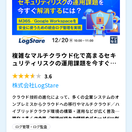
て”いつもと違う”異常を検出します。エージェントを導
を可能にする特徴を解説するとともに、Darktraceで検
入できないOTやIoTといったシステム環境だけでな
知したインシデントの適切な運用方法を実現するサービ
く、IaaSやSaaSといったクラウド環境でも脅威の検知
スをご紹介します。豊富な機能を備えるDarktraceを活
が可能な強力なソリューションです。
用し、より高度なセキュリティ運用を実現したい方はぜ
ひご参加ください。
複雑なマルチクラウド化で高まるセキ
ュリティリスクの運用課題を今すぐ解
消するには？ ～M365...
3.6
株式会社LogStare
クラウド技術の進化によって、多くの企業システムのオ
ンプレミスからクラウドへの移行やマルチクラウド／ハ
イブリッドクラウド環境の構築・運用などが広く普及し
ています。 また、「Microsoft 365」や「Google Wor
現在、多くの企業・組織が様々な種類のセキュリティ製
kspace」などクラウドサービスの業務利用が拡大して
品・サービスを運用してセキュリティ強化を図っていま
ログ管理・ログ監査