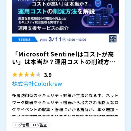
知できなかったり、インシデント発生後の初動対応が遅
を構築・運用する上での課題を整理するとともに、その
会社：
マジセミ株式会社（
）
れやすくなります。 特に高度な攻撃が巧妙化する中
解決策として、三菱電機インフォメーションシステムズ
※共催、協賛、協力、講演企業は将来的に追加、削除さ
で、脅威への迅速な対応ができなければ被害の拡大を招
が提供する「MDISセキュリティログ分析サービス」を
れる可能性があります。
く恐れがあります。こうした課題を解決するためにSIE
ご紹介します。統合ログ管理ソリューション「Splunk
Mの導入が検討されることが多いですが、ログの収集と
Enterprise」をクラウドサービスとして利用できる同
一元管理を実現するセキュリティ環境の構築には時間や
サービスの特長や実際の運用の様子をデモでご覧いただ
コストがかかることがあり、導入のハードルが高いのも
けます。サイバー攻撃や内部不正等の脅威への高度なセ
「Microsoft Sentinelはコストが高
事実です。
キュリティ対策を実現したい方は、ぜひご参加くださ
い。
い」は本当か？運用コストの削減方法
を解説 ...
3.9
株式会社Colorkrew
多層防御型のセキュリティ対策が主流となる中、ネット
ワーク機器やセキュリティ機器から出力される膨大なロ
グやイベントの収集・管理にかかる負荷が、年々増加し
ています。製品・サービスごとに提供される固有の管理
サイバー攻撃の高度化とセキュリティ人材不足が深刻化
ツールやサードパーティのツールを併用して運用する場
する中、組織の防御力を高めるためには、高度な脅威検
ログ管理・ログ監査
合、それらの管理の複雑さが増し、担当者のセキュリテ
知と可視性の向上、統合的な監視が不可欠です。そこで