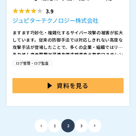
的な活用方法の鍵を探...
3.9
ジュピターテクノロジー株式会社
ますます巧妙化・複雑化するサイバー攻撃の被害が拡大
しています。従来の防御手法では対応しきれない高度な
攻撃手法が登場したことで、多くの企業・組織ではリア
ルタイムでの監視と迅速な対応が求められています。
ランサムウェアをはじめとするマルウェアやフィッシン
また、各国政府や業界団体が定める規制やコンプライア
グ攻撃、内部不正などの被害に遭わないためには、イン
ログ管理・ログ監査
ンスが強化されてきました。クレジット業界「PCI DS
シデント発生時に迅速かつ効果的に対応することが必要
S」、医療業界「HIPAA」など特に狙われやすい業界の
です。 ただ、複雑化するIT環境では、各システムやデ
そうした状況の中、セキュリティ・インシデントの発生
セキュリティ要件は厳しくなっています。 国内におい
バイスから生成される膨大なログを一元的に管理するこ
を早期に検知し、迅速な対応を可能にするソリューショ
資料を見る
ても事業停止が多大な影響を与える自動車業界では「自
とが難しく、異常の検知に時間と労力がかかることもあ
ンとして注目されているのが「SIEM（Security Infor
工会/部工会・サイバーセキュリティガイドライン」が
ります。また、過剰なアラートや誤検知によって、セキ
mation and Event Management）」です。 ただ、SI
インシデント対応の要とも言えるSIEMの導入・運用は
策定され、自動車メーカーやサプライヤー企業を含めて
ュリティ担当者が重大なセキュリティ脅威へのアラート
EMは高度な専門知識が求められることもあり、適切な
本当に難しいのでしょうか？ 本セミナーは、SIEMを活
業界全体のセキュリティレベルの向上を図っています。
を見逃すリスクも高まっています。
人材が不足している企業では導入が難しいです。また、
用してサイバー攻撃の予兆を検知して迅速な対処を実現
こうした各規制に適合したログ管理や監査対応など、セ
SIEMソリューションは初期導入・運用コストなどがか
したい企業・組織のセキュリティ運用部門の方を対象に
ジュピターテクノロジー株式会社（
）
1
2
3
キュリティ・インシデント対応の必要性はさらに高まっ
かるため高額になる場合も多く、予算に限りがある企
開催します。 SIEMの市場概要、セキュリティ対策とし
株式会社オープンソース活用研究所（
） マジセミ株式
てきました。
業・組織には導入の障壁が存在します。さらに、SIEM
ての重要性や特長などを解説するとともに、自工会/部
会社（
） ※共催、協賛、協力、講演企業は将来的に追