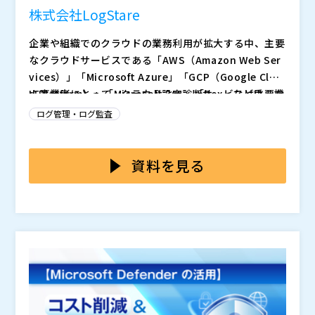
株式会社LogStare
企業や組織でのクラウドの業務利用が拡大する中、主要
なクラウドサービスである「AWS（Amazon Web Ser
vices）」「Microsoft Azure」「GCP（Google Clou
d Platform）」「Microsoft 365」「Box」などは、機
IT事業者にとって、クラウド設定診断サービスは重要な
能の進化に伴い設定が複雑化しています。 また、ゼロ
提供メニューの一つですが、多くが単発で終わり、継続
ログ管理・ログ監査
トラストやクラウドネイティブの普及により、クラウド
的な収益につながりにくいという課題を抱えています。
環境の設定ミスや権限管理の不備による情報漏えいが増
実際、顧客からは診断後のレポートだけでなく、脆弱性
設定不備やリスクを把握する上で有効な手段であるクラ
加しています。 米国の調査会社ガートナーは、2025年
対策や運用支援まで求められるケースが増加していま
ウド設定診断サービスですが、その診断結果は多くがス
資料を見る
までにクラウド環境のセキュリティ事故の99％が顧客
す。さらに、SaaS型の自動診断ツールが増える中、サ
ポット対応であり、その後の運用を保証するものではあ
の過失によると予測しています。 このような背景か
ービスの差別化が難しくなっていることも事業成長の課
りません。実際には、診断を受けた担当者とは別の人が
株式会社LogStare（
）
ら、多くの企業では設定内容を点検する「クラウド診断
題として挙げられます。 このような状況の中、「単発
設定を変更したり、診断後に新たなリスクが生じるケー
株式会社オープンソース活用研究所（
）
サービス」の活用が進んでいます。クラウド診断とは、
型から継続支援型へとサービスを進化させたい」と考え
スもあります。 これは「健康診断を受けた後に暴飲暴
マジセミ株式会社（
）
主にシステム構成やアクセス権限、ログ設定などをチェ
るIT事業者も少なくありません。その場合、クラウド診
食をすれば意味がない」ことと同様であり、「診断後こ
※共催、協賛、協力、講演企業は将来的に追加、削除さ
ックし、設定不備やリスクを洗い出すサービスです。し
断後に組み合わせて、アップセル効果が期待できる「継
そ、クラウドを正しく運用するための環境や仕組みを検
れる可能性があります。
かし、多くの診断サービスは単発での利用にとどまり、
続的なリスクの可視化や監視・改善支援」までを含めた
討・整備」する必要があります。 本セミナーでは、主
年1回の診断だけでは運用中のリスクや変更に対応する
サービスこそが、安定した新たな収益源として期待され
に「クラウド診断サービス事業者」や「既存サービスに
のが難しいのが現状です。
るようになりました。
付加価値を加えたい事業者」の方を対象に開催します。