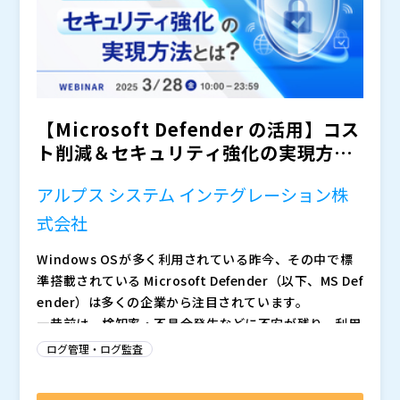
提供サービスへの付加価値として、設定変更やアクセス
権限の変更など運用中に生じるリスクをログから可視
化・監視できる「LogStare」の採用をご提案します。
また、診断を受けても防げない運用上のリスクについて
も触れ、“診断＋日々の運用の可視化”によってセキュリ
【Microsoft Defender の活用】コス
ティ事故が起きにくい組織を作るヒントもご紹介しま
す。「診断サービスを受けたものの、他の対策に手が回
ト削減＆セキュリティ強化の実現方法
っていない」というお悩みをお持ちの方にもおすすめで
とは？
す。ぜひ、ご参加ください。
アルプス システム インテグレーション株
式会社
Windows OSが多く利用されている昨今、その中で標
準搭載されている Microsoft Defender（以下、MS Def
ender）は多くの企業から注目されています。
一昔前は、検知率・不具合発生などに不安が残り、利用
したいものの、中々踏み切れずにいた企業もいらっしゃ
ログ管理・ログ監査
るかと思います。そういった中で、年々機能改修を積み
重ね、現在では検知率などの不安要素は改善され、第3
しかしながら、ウイルス検知時の通知機能などの管理機