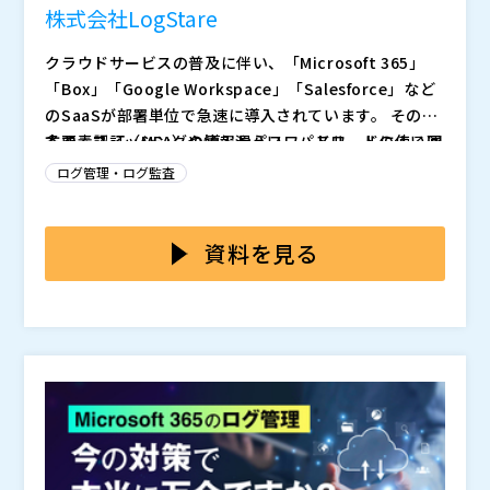
株式会社LogStare
クラウドサービスの普及に伴い、「Microsoft 365」
「Box」「Google Workspace」「Salesforce」など
のSaaSが部署単位で急速に導入されています。 その一
方で、フィッシングや情報漏えい、パスワードの使い回
多要素認証（MFA）の導入やパスワードルールによる運
しなどを起因とした正規アカウントの乗っ取りが多発
用を強化しても、アカウント乗っ取りのリスクは依然と
ログ管理・ログ監査
し、ダークウェブ上でアカウント情報が流通する事例も
して存在します。 特に、正規の認証情報を用いた“なり
確認されています。 かつてのオンプレ環境のように
すまし”によるアクセスは、認証を通過することもあり
本セミナーでは、SIer／MSP、IDaaSや認証ソリューシ
「社内ネットワーク＝安全」ではなくなった今、IDと認
ます。ただ、クラウドインテグレーターの多くは導入支
ョンを扱う専門ベンダー、クラウドセキュリティ事業者
資料を見る
証が信頼の起点であるにもかかわらず、「MFAを入れて
援にとどまり、認証のセキュリティ向上、ログ監視や行
の方を対象に開催します。不正利用の事例やリスクが見
いるから安心」といった誤解が、見えないリスクを放置
動分析といった“運用後のセキュリティ”まで踏み込めて
えない背景、必要な対策などとの連携、具体的なユース
株式会社LogStare（
）
する原因になっています。 正常なログインであって
いないのが現状です。 加えて、ログがクラウドやオン
ケースをデモを交えて解説します。また、ログの一元監
株式会社ソリトンシステムズ（
）
も、退職者アカウントの利用や異常なデータ操作といっ
プレ環境、SaaSごとに分断され、認証と操作履歴が連
視とセキュリティリスクの可視化を軸としたセキュリテ
株式会社オープンソース活用研究所（
）
た“なりすまし利用”が潜む時代に突入しています。
携していないことがリスクの見逃しにつながっていま
ィ運用を実現するLogStareの支援策をご紹介します。
マジセミ株式会社（
）
す。ログを“見る・活用する”体制や判断基準がない中
「認証のその先」まで支援できる体制づくりに向け、提
※共催、協賛、協力、講演企業は将来的に追加、削除さ
で、今こそ「認証後の行動ログ監視」が脅威を見破る鍵
案力を高めたいSIer／クラウドインテグレーターの方
れる可能性があります。
として注目されています。
は、ぜひご参加ください。