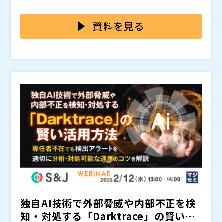
ィ運用の負荷が高まっています。 さらに、導入するツ
注目されているのがMicrosoftが提供する「Microsoft
Microsoft Sentinelは取り込むデータ量に応じたコス
ール同士が類似の機能を持っている場合、コストやリソ
Sentinel」です。 Microsoft Sentinelは「SIEM（Sec
トが発生するため、無計画に大量のログを取り込むとコ
資料を見る
ースが無駄に消費されるだけでなく、管理すべきアラー
urity Information and Event Management）」およ
ストが増大する可能性があります。「Microsoft Senti
トの量が膨大になります。 その結果、管理者の「アラ
び「SOAR（Security Orchestration, Automation,
nelは高コスト」と思われる方もいるかもしれません。
本セミナーは「複数のセキュリティ製品・サービスによ
ート疲れ」を引き起こす原因にもなったり、重大なセキ
and Response）」の基盤となり、セキュリティイベン
実は、適切に運用することでコストを最適化できる柔軟
る多層型防御型セキュリティ運用を統合監視したい」と
ュリティリスクの見逃しや、運用ミスによるインシデン
トの監視、分析、自動化、対応を統合的に行うための強
なプラットフォームです。 Sentinel導入時には、「ど
お考えの企業・組織の情報システム部門／セキュリティ
ト発生のリスクが高まる可能性があります。 また、各
力なツールです。「Microsoft 365」や「Mircosoft Az
のデータを集約し、何を実現したいのか」を明確にし、
運用の担当者を対象として開催します。 2023年に日本
株式会社Colorkrew（
）
ツールが異なるログ形式でデータを出力したり、独自の
ure」「AWS（Amazon Web Services）」などのクラ
目的に沿ったログ管理や運用設計を行うことが不可欠で
マイクロソフトの「Secure multicloud environmen
株式会社オープンソース活用研究所（
）
ダッシュボードやレポートを持っていたりすると、全体
ウド環境はもちろん、オンプレミスのデータとも統合可
す。 Microsoft Sentinelを使用する上では幾つかの注
t Award」を受賞したColorkrewが提供する「Micros
マジセミ株式会社（
）
のセキュリティ状況の可視化や統合的な分析が困難にな
能です。 さらに、AIと機械学習を活用した脅威検知機
意ポイントがあります。それらを解消して適切なコスト
oft 365セキュリティ支援」サービスを紹介。独自の脅
※共催、協賛、協力、講演企業は将来的に追加、削除さ
ります。結果として、インシデント対応の遅れやセキュ
能により、潜在的な脅威や異常なアクティビティを高精
管理と運用設計を実施するだけで、Microsoft Sentine
威検知機能や柔軟なアラートのカスタマイズなどに加
れる可能性があります。
リティ監視の非効率化を招き、適切な対策の実施が難し
度で検出します。加えて、自動応答機能（SOAR）によ
lの月額費用を抑えながら高度なセキュリティ監視を実
え、Microsoft Sentinelの導入支援、その後の監視運
くなる恐れがあります。
ってインシデント対応を迅速化します。 Microsoft Se
現できます。
用まで総合的に支援するソリューションについて、その
ntinelを活用することで、セキュリティの可視性を向上
概要や導入効果などをご説明します。Microsoft Senti
させ、統合的な監視と高度な脅威検知を実現し、企業の
nelを活用したセキュリティ統合監視の実現方法を知り
防御力を大幅に強化できます。
たい方は、ぜひご参加ください。
独自AI技術で外部脅威や内部不正を検
知・対処する「Darktrace」の賢い活