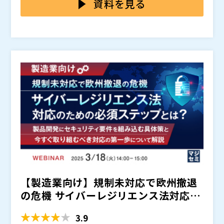
告など一部要件は2026年9月、全要件は2027年12月に
に製品を出荷する大手製造業では、社内の対応進捗にば
持つ講師が「CRA対応の取り組みで実際に苦労する点は
資料を見る
発効されます。今後数年間で欧州にIoT製品やソフトウ
らつきがあり「どんな脆弱性があってはいけないのか」
どこか?」「脆弱性報告体制やセキュア開発を機能させ
ェア製品を出荷する日本の製造業・ソフトウェア企業に
「どういう脆弱性を報告すればよいか「SBOMをどうい
るまでに必要な期間は？」など現場での苦労やCRA対応
・欧州にIoT製品を出荷する大手製造業、IoT系スター
深刻な影響を与えると見られており、その対応が喫緊の
う形で整備すればよいのか」など、要件理解の仕方が障
の勘所を解説します。 また、CRA 準拠に向けた取り組
トアップ、総合電機メーカー、グループ企業を擁するSI
課題となっています。
壁となっています。CRA対応の取り組みで実際に苦労す
みを支援するソリューションとして「CRA対応状況アセ
企業などに所属されている方 ・製品開発／設計部門、
る点としては「経営層のセキュリティ品質への関与不
スメントツール」「CRA対応支援アドバイザリーサービ
情報セキュリティ／CSIRT／ITガバナンス部門、品質保
GMOサイバーセキュリティ byイエラエ株式会社（
）
足」や「“セキュリティは難しい”という先入観」などが
ス」などをご紹介します。製品セキュリティの対応は、
証・製品認証部門、法務／コンプライアンス部門などで
株式会社オープンソース活用研究所（
）
挙げられます。今、多くの現場で求められるのは、誰が
製品の企画・設計・開発段階から運用まですべてのフェ
業務を担当されている方
マジセミ株式会社（
）
責任を持ってCRA対応を主導するのか、明確な意思決定
ーズで対応する必要があります。「2026年9月までの脆
※共催、協賛、協力、講演企業は将来的に追加、削除さ
と行動だと言えます。
弱性報告、2027年12月までの全要件順守などが迫る
れる可能性があります。
中、CRAの整合規格が出てくるまで様子を見ているだけ
で大丈夫だと思いますか？」、CRA対応に不安を抱えて
いる方は、ぜひ、今後の方針策定のヒントをつかみ取っ
てください。
【製造業向け】規制未対応で欧州撤退
の危機 サイバーレジリエンス法対応の
ための必須ステップとは...
3.9