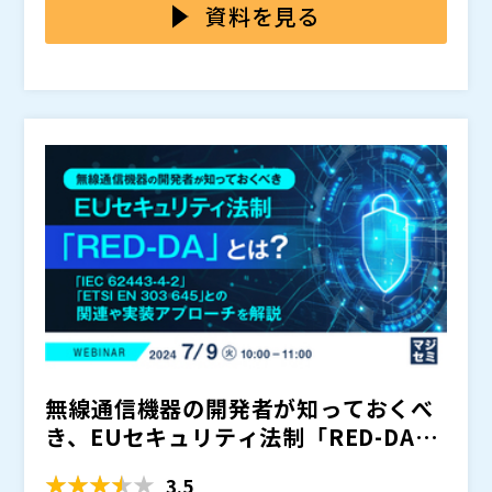
なってきました。
らEU市場で販売される対象の無線機器については「無
を対象とする「EUサイバーレジリエンス法（CRA）」
資料を見る
線機器指令委託法令（RED-DA）」に基づいた様々な要
の施行も予定されており、各法案・規格に対するセキュ
件を満たす必要があります。 既に公表されているRED-
リティ認証を取得することが求められています。ただ、
アイティアクセス株式会社（
）
DAの整合規格（草案）は「IEC 62443-4-2」「EN 303
これらのセキュリティ法案・規格に準拠する要件は幅広
株式会社オープンソース活用研究所（
） マジセミ株式
645」などを参照しています。無線通信機器の開発部門
く、網羅するのは簡単なことではありません。 本セミ
会社（
） ※共催、協賛、協力、講演企業は将来的に追
や担当者は指令内容を早期に把握して、無線機器の開発
ナーは、無線通信機器の開発部門や担当者の方を対象に
加、削除される可能性があります。
に反映していく必要があります。 また、2024年中に
開催いたします。最新情報を踏まえながら、草案から読
「Cyber Resilience Act（CRA）」が発効予定となっ
み解ける整合規格の詳細や草案に則った機器検証の実践
ており、無線機器だけではなく直接および間接的にネッ
アプローチなどを解説。さらに、専門家による認証取得
トワークにつながる電子デバイスのほとんどが対象とな
に必要な各種手続きや文書作成などをワンストップで支
ることが示されています。
援するセキュリティ認証コンサルティングサービスをご
紹介します。 「RED-DAへの対応方法を知りたい」「IE
C 62443-4-2/ETSI EN 303 645との関係が分からな
い」「具体的な認定プロセスについて分からない」「C
yber Resilience Act（CRA）への対応もそろそろ検討
無線通信機器の開発者が知っておくべ
したい」という方は、ぜひご参加ください。
き、EUセキュリティ法制「RED-DA」
とは？ ～「IEC...
3.5