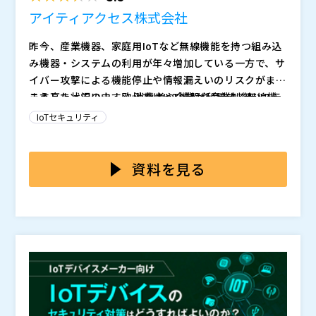
アイティアクセス株式会社
昨今、産業機器、家庭用IoTなど無線機能を持つ組み込
み機器・システムの利用が年々増加している一方で、サ
イバー攻撃による機能停止や情報漏えいのリスクがます
ます高まっています。 消費者や企業が利用する無線機
こうした状況の中、欧州ではIoT機器や産業制御システ
器をより安全に利用するためには、従来の機能安全への
ムを含む無線機器に「RED（Radio Equipment Direct
IoTセキュリティ
対応に加えて、無線通信機器のセキュリティ脆弱性を最
ive：欧州無線機器指令）」のサイバーセキュリティ要
小限に抑えるサイバーセキュリティ対策が必要不可欠と
求を実行する方針が打ち出されています。2024年8月か
さらに今後はネットワーク機能をもつすべての電子機器
なってきました。
らEU市場で販売される対象の無線機器については「無
を対象とする「EUサイバーレジリエンス法（CRA）」
資料を見る
線機器指令委託法令（RED-DA）」に基づいた様々な要
の施行も予定されており、各法案・規格に対するセキュ
件を満たす必要があります。 既に公表されているRED-
リティ認証を取得することが求められています。ただ、
アイティアクセス株式会社（
）
DAの整合規格（草案）は「IEC 62443-4-2」「EN 303
これらのセキュリティ法案・規格に準拠する要件は幅広
株式会社オープンソース活用研究所（
） マジセミ株式
645」などを参照しています。無線通信機器の開発部門
く、網羅するのは簡単なことではありません。 本セミ
会社（
） ※共催、協賛、協力、講演企業は将来的に追
や担当者は指令内容を早期に把握して、無線機器の開発
ナーは、無線通信機器の開発部門や担当者の方を対象に
加、削除される可能性があります。
に反映していく必要があります。
開催いたします。最新情報を踏まえながら、草案から読
み解ける整合規格の詳細や草案に則った機器検証の実践
アプローチなどを解説。さらに、専門家による認証取得