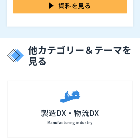
作、医療機器への攻撃による患者情報の漏洩や機器の誤
しては、まだ法規制が追いついていない現状がありま
資料を見る
動作など、攻撃の対象となり得るのは工場やオフィスだ
す。 ただ、セキュリティの脆弱性が初めから存在して
けでなく、私たちの身の回りにあるデバイスまで広がっ
いた場合や、アップデートが適切に提供されなかった場
本セミナーでは、開発メーカーが取り入れるべきセキュ
ています。
合などは、製品の設計と製造に関与しているメーカーが
リティ対策を解説します。 実際にIoTデバイスの開発に
最も責任を問われる可能性が高いです。 その結果、信
も携わっているセキュリティ専門家の視点から、IoT機
頼性の損失やブランドイメージ毀損、ビジネスチャンス
器内部のファームウェアやインターフェース部分の脆弱
サイエンスパーク株式会社（
）
他カテゴリー＆テーマを
逸失にもつながるため、IoTデバイスのセキュリティ対
性のステータスを解析する方法など、技術的に踏み込ん
株式会社オープンソース活用研究所（
） マジセミ株式
策を疎かにすることはできません。
だセキュリティ対策とその実装手法をお届けします。
会社（
）
見る
また、IoTデバイスの開発から運用までをトータルでサ
ポートし、セキュリティ脅威からデバイスを守るための
サービスも紹介予定です。 自社で開発しているIoTデバ
イスの脆弱性に不安がある開発メーカの方はぜひご参加
ください。
製造DX・物流DX
Manufacturing industry