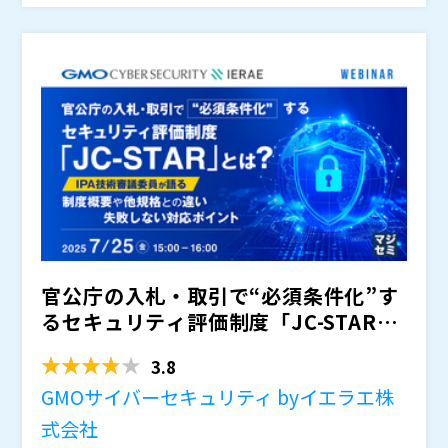
た、SBOMの整備やリリース後の脆弱性モニタリング、
遵守だけでは不十分であり、ライフサイクル全体を見据
定期的なアップデート提供も求められることになりま
えた包括的な対応が不可欠です。
す。
しかしながら、CRAに関する整合規格や技術的要件は依
然として不透明です。欧州標準化機関（CEN、CENELE
C、ETSI）の委員会で検討が続いていますが、全面適用
の時期が刻一刻と迫っているにもかかわらず、現時点で
現時点での見通しでは、整合規格の正式公開は段階的に
は企業が準拠の目安とすべき具体的要件は示されていま
行われる予定ですが、最も遅いものは2027年12月頃(以
せん。
降と予測される)となっており、EU市場で製品を展開す
る企業は、要件の公開を待つ余裕はなく、先行的な準備
それでは、このように、整合規格の詳細が未だ不透明な
が求められる状況です。
現状で、企業は今、どのような準備を進めればよいので
しょうか。
本セミナーでは、CRA対応を迫られる経営層や開発部門
官公庁の入札・取引で“必須条件化”す
の責任者、品質保証・セキュリティ担当者に向けて、法
るセキュリティ評価制度「JC-STAR」
規制の背景や国内外の関連制度を整理し、CRAや関連す
るセキュリティ指令・規格との関係性を踏まえ、求めら
オージス総研は、IoT機器や組み込みシステムの開発に
とは？ ～IPA...
3.8
れる対応事項を具体例とともに示し、企業が今備えるべ
携わる企業に対して、『コンサルティング』『診断』
き体制やプロセスを明らかにします。
『開発』『研修トレーニング』など、幅広いソリューシ
GMOサイバーセキュリティ byイエラエ株
ョンを提供しています。欧州CRAに関しても、セキュリ
欧州CRA対応に課題を抱える方だけでなく、これから組
式会社
ティ規格に準拠したリスクアセスメント支援を通じて、
み込み製品のセキュリティ対応を進めたい方全般にお薦