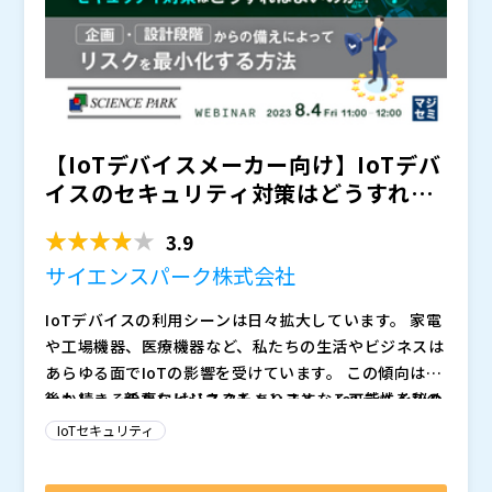
に必要な各種手続きや文書作成などをワンストップで支
援するセキュリティ認証コンサルティングサービスをご
紹介します。 「RED-DAへの対応方法を知りたい」「IE
C 62443-4-2/ETSI EN 303 645との関係が分からな
い」「具体的な認定プロセスについて分からない」とい
う方は、ぜひご参加ください。
【IoTデバイスメーカー向け】IoTデバ
イスのセキュリティ対策はどうすれば
よいのか？ 〜企画...
3.9
サイエンスパーク株式会社
IoTデバイスの利用シーンは日々拡大しています。 家電
や工場機器、医療機器など、私たちの生活やビジネスは
あらゆる面でIoTの影響を受けています。 この傾向は今
後も続き、新たなビジネスチャンスとなる可能性を秘め
しかし、その裏にはリスクもあります。 IoTデバイスの
ています。
性質上、接続性が高い故にDoS攻撃や不正ログインの踏
IoTセキュリティ
み台になるなど、サイバー攻撃の対象となりやすいので
す。 車両制御システムへの不正アクセスによる遠隔操
IoTデバイスを介したセキュリティ被害の責任問題に関