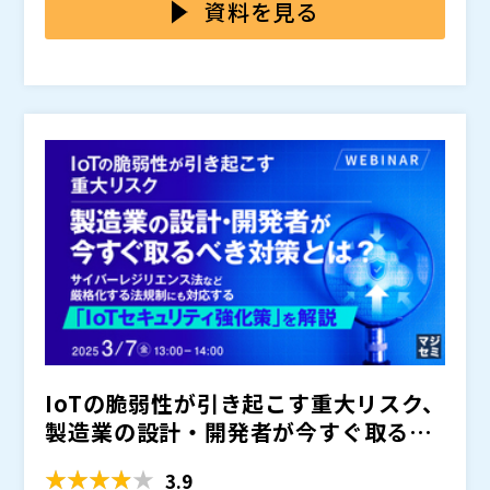
り）。
ると指摘されており、実際に官公庁などでもインシデン
閉域網とは、不特定多数が利用できるインターネット網
資料を見る
トが発生したことが報告されています。
から物理的・論理的に分離されたネットワークを指しま
す。 閉域網を利用することで、特定の組織内のみ接続
できるクローズドな環境を構築できるため、セキュリテ
IoTデバイスのセキュリティ対策に課題があることが指
ィを重視するネットワーク構成として利用されます。
摘されている状況を踏まえ、 経済産業省や情報処理推
進機構を中心にIoT製品に対するセキュリティ適合性評
価制度の整備が段階的に進められています。 2025年3
「MEEQ 閉域ネットワーク」は、モバイル通信を利用し
月から「セキュリティ要件適合評価及びラベリング制
てお客様独自の閉域網を構築するサービスです。 SIMコ
度」の運用が開始し、「統一的な最低限の適合基準」と
ネクト、VPNゲートウェイ、ダイレクトゲートウェイの
される「☆1」のレベルへの対応が求められます（独立
計3つのプランについて、それぞれに適したユースケー
ドコモ、ソフトバンク、KDDIの3キャリアの回線を1つ
行政法人情報処理推進機構：セキュリティ要件適合評価
スを交えてご紹介いたします。
の閉域網に統合可能なため、通信状況にあわせて各キャ
及びラベリング制度（JC-STAR）より）。 閉域網はこ
リアを選択するといった使い分けが可能です。 また、
の適合基準に対応するうえでの一助となります。
複数キャリアの回線を同一閉域網に収容できるため、閉
また、IoT向け通信のプラットフォーム「MEEQ」とし
域網を利用するためのコストを圧縮しつつ、他キャリア
て、SIMの発注・解約・プラン変更や通信状況の確認が
のバックアップ回線を用意することも可能になります。
ダッシュボード形式にて可能なコンソール画面もご用意
IoTの脆弱性が引き起こす重大リスク、
しております。 お客様のご希望にあわせた独自プラン
・自社でIoT製品の開発を計画・実施している ・IoTソ
の作成も可能で、サービスの種類や規模、通信量の増減
リューション、デバイスについて広く情報収集をしてい
製造業の設計・開発者が今すぐ取るべ
に応じた効率的な運用を実現いただけるプラットフォー
る ・モバイル通信の選定にあたり、セキュリティに不
き対策とは？ ～サイ...
ムとなっております。
安がある ・閉域網について知りたい ・閉域網を使った
3.9