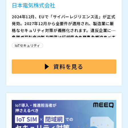
日本電気株式会社
2024年12月、EUで「サイバーレジリエンス法」が正式
発効。2027年12月から全要件が適用され、製造業に厳
格なセキュリティ対策が義務化されます。違反企業には
多額の罰則金や製品回収・利用停止のリスクが迫り、未
サイバーレジリエンス法は「デジタル要素を持つすべて
対応のままでは欧州市場からの撤退を余儀なくされる可
の製品」が対象となり、具体的にどの製品が該当するの
IoTセキュリティ
能性もあります。今すぐ対応に向けた準備を始めない
かの判断が難しく、多くの企業が「対応が必要かどうか
と、競争力を失うだけでなく、ビジネスそのものが立ち
も分からない」という状況に陥っています。さらに、製
サイバーレジリエンス法への対応には、製品のセキュリ
行かなくなる恐れがあります。
品のセキュリティ機能実装だけでなく、組織の脆弱性対
ティ要件の可視化、リスク評価、インシデント対応計画
資料を見る
応まで広範囲にわたる対応が必要です。適切な対応を取
の策定が求められます。しかし、多くの企業では、どこ
らないと、気づかないうちに違反状態となり、罰則を受
から手をつけるべきか分からないというのが実情です。
本セミナーでは、欧州に事業展開している製造業様の製
けるリスクもあります。
本セミナーでは、チェックリストを活用した適合状況の
品開発部門、経営層の方の参加を推奨しております。
可視化、ロードマップの策定、優先的に取り組むべき施
また、対策の決定権がある方の参加を想定しております
策とスムーズな対応の第一歩について解説します。
ため、係長級以上の方がご参加いただくようご了承くだ
さい。
日本電気株式会社（
）
NECソリューションイノベータ株式会社（
）
株式会社オープンソース活用研究所（
）