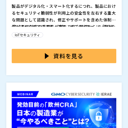
組織の課題解決をサポートします。
めするセミナーです。
製品がデジタル化・スマート化するにつれ、製品におけ
株式会社オージス総研（
）
るセキュリティ脆弱性が利用上の安全性を左右する重大
株式会社オープンソース活用研究所（
）
な問題として認識され、修正やサポートを含めた体制整
マジセミ株式会社（
）
備が求められています。近年、サプライチェーン全体を
JC-STAR対応の重要性が高まる中、現場からは「自社
※共催、協賛、協力、講演企業は将来的に追加、削除さ
狙ったサイバー攻撃が増加しており、中小企業を含む広
製品においてどの水準まで対策すれば、JC-STARの要
IoTセキュリティ
れる可能性があります。
範な取引先に高度なセキュリティ対策が求められるよう
件を満たすのか」「セキュリティの知識がないと対応が
になりました。 こうした背景のもと、「セキュリティ
難しい要件が含まれているため、対応が遅れている」と
JC-STAR対応を進める上で「どこから始めればいい
要件適合評価・ラベリング制度（JC-STAR）」が2025
いった声が多く聞かれます。特に中堅・中小企業では、
か」といった悩みを抱える企業は少なくありません。そ
資料を見る
年3月から運用が開始されました。JC-STARは、製品や
技術的対策だけでなく、開発・運用プロセスの整備とい
こで本セミナーでは、JC-STAR技術審議委員会の委員
サービスが特定のセキュリティ要件に適合しているかを
った多面的な対応が求められることから、社内で誰が旗
を務め、各種国際標準の策定にも携わる製品セキュリテ
GMOサイバーセキュリティ byイエラエ株式会社（
）
評価し、その結果をラベルとして表示する制度です。こ
振り役を担うのかも定まらず、準備が進まない状況が散
ィの専門家が、JC-STARの要件を分かりやすく解説す
株式会社オープンソース活用研究所（
）
れにより、利用者は製品・サービスのセキュリティレベ
見されます。 さらに、評価ガイドや要件の難解さ、NIS
るとともに、これまでの支援実績をもとに対応企業がつ
マジセミ株式会社（
）
ルを客観的に判断できるようになり、安全な選択が可能
T（米国国立標準技術研究所）やCRA（欧州サイバーレ
まずきやすいポイントとその回避策を説明します。 ま
※共催、協賛、協力、講演企業は将来的に追加、削除さ
になります。製品・サービス提供者にとっては、自社の
ジリエンス法）などとの違いが把握しづらいことも、対
た、GMOサイバーセキュリティ by イエラエが提供す
れる可能性があります。
セキュリティ対策の信頼性をアピールし、競争優位性を
応を遅らせる要因となっています。こうした中で「セキ
る、主要な製品セキュリティ関連法規・認証への対応支
確立する強力なツールとなります。 特に官公庁ビジネ
ュリティは難しい」という先入観を排除し、まずは制度
援サービスもご紹介。官公庁向け製品を扱う商社やSIer
スにおいては、入札や契約の前提条件として求められる
の構造や対応の優先順位を整理することが、対応の第一
の方々にとって、制度対応の“迷い”を解消する絶好の機
ことが予想されるため、今後の官公庁ビジネスを左右す
歩となります。
会です。「制度の全体像がつかめない」「何から手をつ