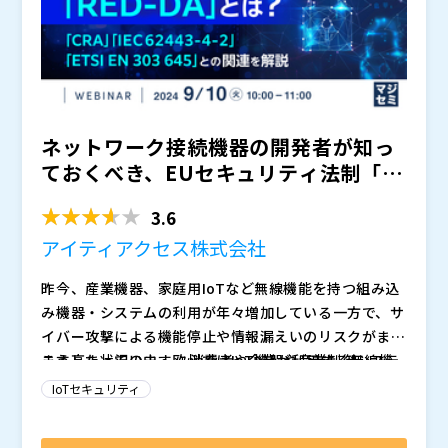
トウェア更新やパッチ適用の仕組み構築など、多岐にわ
品におけるセキュリティ対策の課題を解決する具体的な
※共催、協賛、協力、講演企業は将来的に追加、削除さ
たる対策が必要です。
ソリューションとして、IoT製品向けを中心とした脆弱
れる可能性があります。
性診断サービスをご紹介します。 「IoT製品に関する法
規制にどう対応すればよいか分からない」「IoT製品に
関する法規制に対応するリソースが足りない」などとお
ネットワーク接続機器の開発者が知っ
悩みの方は、ぜひご参加ください。
ておくべき、EUセキュリティ法制「R
ED-DA」とは？ ～...
3.6
アイティアクセス株式会社
昨今、産業機器、家庭用IoTなど無線機能を持つ組み込
み機器・システムの利用が年々増加している一方で、サ
イバー攻撃による機能停止や情報漏えいのリスクがます
ます高まっています。 消費者や企業が利用する無線機
こうした状況の中、欧州ではIoT機器や産業制御システ
器をより安全に利用するためには、従来の機能安全への
ムを含む無線機器に「RED（Radio Equipment Direct
IoTセキュリティ
対応に加えて、無線通信機器のセキュリティ脆弱性を最
ive：欧州無線機器指令）」のサイバーセキュリティ要
小限に抑えるサイバーセキュリティ対策が必要不可欠と
求を実行する方針が打ち出されています。2024年8月か
さらに今後はネットワーク機能を持つすべての電子機器