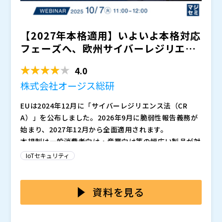
【2027年本格適用】いよいよ本格対応
フェーズへ、欧州サイバーレジリエン
ス法（CRA） ～関...
4.0
株式会社オージス総研
EUは2024年12月に「サイバーレジリエンス法（CR
A）」を公布しました。2026年9月に脆弱性報告義務が
始まり、2027年12月から全面適用されます。
本規制は一般消費者向け・産業向け等の幅広い製品が対
象となり、企業は製品のセキュリティアセスメントや脆
IoTセキュリティ
弱性対策など、様々なセキュリティ要件に準拠する必要
があります。もし準拠しない場合は、EU市場で販売で
CRAの適用範囲は広く、設計段階だけでなく、開発やリ
きなくなる恐れがあります。
リース後のサポートまで製品ライフサイクル全体に及び
資料を見る
ます。セキュリティアセスメントの義務化により、開発
者は初期段階から脅威分析を行う必要があります。ま
そのため、企業にとっては一般的なセキュリティ規格の