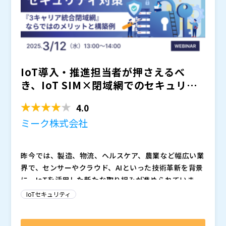
マジセミ株式会社（
）
※共催、協賛、協力、講演企業は将来的に追加、削除さ
れる可能性があります。
IoT導入・推進担当者が押さえるべ
き、IoT SIM×閉域網でのセキュリテ
ィ対策 ～『3キャ...
4.0
ミーク株式会社
昨今では、製造、物流、ヘルスケア、農業など幅広い業
界で、センサーやクラウド、AIといった技術革新を背景
に、IoTを活用した新たな取り組みが進められていま
す。 2027年にはIoTデバイスの台数が全世界で570億台
普及が進む一方で、IoTデバイスは一般的なIT機器と比
IoTセキュリティ
を超えると予想されており、着実にIoTの普及が進んで
べセキュリティ対策が脆弱な傾向にあるため、IoTデバ
いることがわかります（総務省：令和6年版データ集よ
イスがサイバー攻撃の標的にされる危険性が高まってい