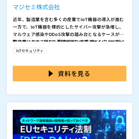
具体的な事例について知りたい
マジセミ株式会社
ミーク株式会社（
）
株式会社オープンソース活用研究所（
） マジセミ株式
近年、製造業を含む多くの産業でIoT機器の導入が進む
会社（
）
一方で、IoT機器を標的としたサイバー攻撃が急増し、
※共催、協賛、協力、講演企業は将来的に追加、削除さ
マルウェア感染やDDoS攻撃の踏み台となるケースが相
れる可能性があります。
次いでいます。特に、製造ラインや重要インフラに組み
製造業においてIoTの活用が進む中で、サイバーセキュ
込まれたIoTデバイスがハッキングされると、稼働停止
リティ対策の強化はもはや避けられません。 例えば、
IoTセキュリティ
や品質管理の不正が発生し、生産活動に深刻な影響を及
製品開発・設計において、IoT機器やネットワーク機能
ぼします。 さらにIoT機器の多くで「不適切なID／パス
を持つ電子機器の「セキュリティ品質の確保」が喫緊の
また、IoTの脆弱性対策／セキュリティ対策を実施する
ワード管理」や「ソフトウェアのアップデートの未適
課題となっています。特にEU（欧州連合）における
上では、幾つかの解決しなければならない課題も存在し
資料を見る
用」といった脆弱性が放置されがちです。このような状
「サイバーレジリエンス法（CRA）」の施行など、各種
ます。 例えば、IoT機器にはウイルススキャン、ファイ
況は、サイバー攻撃者にとって格好の標的となります。
法案や規格に準拠したセキュリティ認証の取得が求めら
アウォール、侵入検知など、従来のエンドポイントセキ
IoT製品設計・開発におけるセキュリティの強化や品質
また、近年はサプライチェーン攻撃のリスクも無視でき
れます。これにより製品開発の段階からセキュリティ要
ュリティ対策を適用しにくいのが現状です。さらに「デ
確保を図るには、どうすればよいのでしょうか。 本セ
ません。IoT機器の製造・供給段階で生じた脆弱性が企
件を満たすことが必須となり、従来の対応では市場競争
バイス管理の複雑化」や「脆弱性管理・パッチ適用の手
ミナーは、主に海外向けIoT機器の設計・開発部門、品
業全体のネットワークに波及し、情報漏えいや業務妨害
力を維持することが難しくなります。 今後、国際規格
動対応」「監視・検知の可視化不足」「人材不足による
質保証部門の担当者の方を対象に開催いたします。IoT
マジセミ株式会社（
）
につながる可能性があります。IoT機器の脆弱性を放置
への準拠は、企業の市場競争力を左右する要素となり得
運用コスト増大」など、セキュリティ強化に向けた運用
セキュリティ対策が必要とされる背景やCRA法などIoT
株式会社クレスコ（
）
すれば、企業の競争力低下だけでなく、重大なセキュリ
ます。そのため、法規制対応の強化が不可欠です。しか
課題も考えられます。 そのため、製品設計・開発段階
製品のサイバーセキュリティに関する各種法規制の最新
株式会社セキュアイノベーション（
）
ティインシデントの引き金になり得ることを認識する必
し、各種法が定めた規制要件を網羅するには、デバイス
からセキュリティ品質を確保し、適切なテスト・検証プ
動向、国内での主な取り組みなどを解説し、各規格や制
株式会社オープンソース活用研究所（
）
要があります。
のセキュリティ設計、認証・アクセス制御の強化、ソフ
ロセスを確立することが求められます。
度要件への対応方法などをご説明します。 また、IoT製
マジセミ株式会社（
）