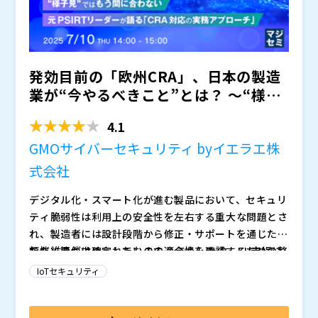
るとも言われています。
ければよいか分からない」とお悩みの方は、ぜひご参加
ください。
発効目前の「欧州CRA」、日本の製造
業が“今やるべきこと”とは？ ～“様子
見”ではもう間に合...
4.1
GMOサイバーセキュリティ byイエラエ株
式会社
デジタル化・スマート化が進む製品において、セキュリ
ティ脆弱性は利用上の安全性を左右する重大な問題とさ
れ、製造者には設計段階から修正・サポートを通じた信
頼性維持が求められています。 こうした中、EU市場に
ただ、要件は確定したものの適合性を確認するための整
流通するすべてのデジタル製品に対し、サイバーセキュ
合規格がまだ確定していない現状では「要件は分かる
IoTセキュリティ
リティ要件の順守を義務付ける規制「Cyber Resilienc
が、何をどこまで対応すればよいのかが分からない」と
e Act（CRA）」が2024年12月に施行され、脆弱性報
多くの製造業が戸惑いを見せています。 例えば、欧州
本セミナーでは、大手メーカーでPSIRTを率いた経験を