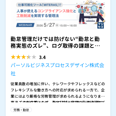
勤怠管理だけでは防げない“勤怠と勤
務実態のズレ”、ログ取得の課題と労
務リスクとは？ ～仕事可...
3.4
パーソルビジネスプロセスデザイン株式会
社
従業員数の増加に伴い、テレワークやフレックスなどの
フレキシブルな働き方への対応が求められる一方で、企
業にはより厳格な労務管理が求められるようになりま
す。 その対応策として、PCログをはじめとした各種ロ
見過ごされやすいのが、勤怠打刻と実際の勤務状況のズ
グの取得を進める企業は増えていますが、現場ではデー
レです。勤怠上は適正に見えても、ログデータを人事が
労務・勤怠
タ取得や整理に工数がかかり、人事・労務が実務で使え
日常的に確認・分析できない状態では、打刻前後の作業