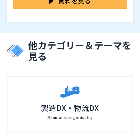
資料を見る
化しています。 多くの企業が「大手製品は高コスト」
いこなせない」といった声が多く聞こえます。 勤怠管
スタマイズ型勤怠管理システム「iTime」の事例を交え
「安価な製品は機能不足」という二者択一に陥ってお
理の“運用定着”が進まないことこそ、企業の生産性と働
ながら、導入費0円・月額300円で実現する新しい選択
株式会社アプリシエイト（
）
り、自社に最適な勤怠システムの選定が難しくなってい
き方改革を阻む最大の要因になっています。
肢をご紹介します。 iTimeは、労務の“当たり前”を確実
株式会社オープンソース活用研究所（
）
ます。
に押さえながら、現場目線で生まれた機能をユーザー要
マジセミ株式会社（
）
望から確立してきたシステムです。工数管理機能や、プ
※共催、協賛、協力、講演企業は将来的に追加、削除さ
他カテゴリー＆テーマを
ロジェクト・部署ごとの付加価値算出機能も標準搭載し
れる可能性があります。
ており、単なる勤怠集計を超えて、「働き方の見える
見る
化」と「経営判断に活かせるデータ活用」を可能にしま
す。 すでに自治体（例：茨城県庁）でも採用され、現
場の入力負担軽減と同時に、職員の働き方意識の改革・
業務改善に貢献しています。 本セミナーでは、「なぜ
多くの企業が“勤怠管理の運用定着”に失敗しているの
か」、「現場が使い続けるシステムに必要な3つの条件
とは」、「カスタマイズ×低コストで“自社仕様の勤怠
製造DX・物流DX
管理”を構築する方法」を中心に、500名以上規模の企
Manufacturing industry
業が直面する課題を具体的に解決するアプローチをお伝
えします。