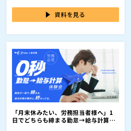
る形にならないという課題が顕在化しています。結果と
や申告されていない残業、深夜勤務、休憩不足が発生し
本セミナーでは、多くの企業が直面しやすい「ログ取得
して、ログはあるのに勤務実態を十分に把握できず、管
ているケースがあります。こうした隠れ残業は、未払い
の課題」と、勤怠管理だけでは見えにくい勤務実態の把
資料を見る
理の限界を感じるケースが少なくありません。
残業代や長時間労働をはじめとした様々な労務リスクに
握不足が招く労務リスクについて、違反事例や留意点を
つながり、従業員の健康管理や労務コンプライアンスの
交えながら解説します。 あわせて、PCログデータを活
パーソルビジネスプロセスデザイン株式会社（
）
面でも重要な課題となります。
用して勤務時間や勤務内容を可視化する仕事可視化ツー
株式会社オープンソース活用研究所（
）
ル「MITERAS」により、コンプライアンス強化と確認
マジセミ株式会社（
）
工数削減を両立する、実践的な管理方法をご紹介しま
※共催、協賛、協力、講演企業は将来的に追加、削除さ
す。人事・労務部門の負荷を抑えながら、実効性のある
れる可能性があります。
労務管理を進めたい企業におすすめの内容です。
「月末休みたい、労務担当者様へ」1
日でどちらも締まる勤怠→給与計算を
体験！