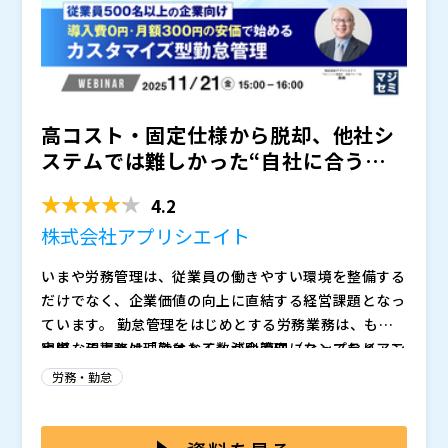
・従業員規模・業種・地域・課題別に人事労務活用の成
功事例を集めた大成功ガイド！ ・セミナー投影スライ
ド資料 の2つをプレゼント！
タイトル：勤怠が一発で締まる。給与計算が勝手に終わ
ってる。 0秒勤怠→給与計算オンライン体験
高コスト・固定仕様から脱却、他社シ
会 日時：2025年12月2日 (火) 12:00～13:00 202
5年12月3日 (水) 12:00～13:00 2025年12月4日
関西外国語大学を卒業後、航空会社にて4年間勤務。い
ステムでは難しかった“自社に合う勤
(木) 12:00～13:00 定員：200名 開催場所：オンライン
ち従業員として労務手続きや経費精算が苦手で労務部の
怠管理”の選び方 ～従業...
(Zoom)開催（参加URLをメールにてお知らせいたしま
方々にお世話になってきた経験から、今度は従業員が労
4.2
す) 登壇者：フリー株式会社 プロダクトマーケティング
務部に相談をしなくても使いこなせるツールを提供した
フリー株式会社（
）
株式会社アプリシエイト
マネージャー 松本 華奈 参加費：無料 お問い合
いと考えfreeeに参画。現在はプロダクトマーケティン
株式会社日本経済広告社（
）
わせ先：
グマネージャーとしてユーザーコミュニティ「Camp」
株式会社オープンソース活用研究所（
）
いまや労務管理は、従業員の働きやすい環境を整備する
を運営。ユーザーの皆様と一緒にプロダクトを育てられ
マジセミ株式会社（
）
だけでなく、企業価値の向上に直結する経営課題となっ
ることがやりがい。
※共催、協賛、協力、講演企業は将来的に追加、削除さ
ています。 勤怠管理をはじめとする労務業務は、もは
れる可能性があります。
や単なる事務処理ではなく、法令遵守（コンプライアン
実際、現場では「勤怠と工数が別管理になっており、二
ス）と組織の信頼性維持の要として欠かせない要素で
重入力や整合性の確認に時間を要している」、「特殊な
労務・勤怠
す。 特に中堅～大企業においては、組織規模や雇用形
勤務体系や部署単位の運用ルールが既存システムに反映
態の多様化により、「システムが現場運用に合わない」
できず、暫定対応を続けている」、「高機能なシステム
本セミナーでは、「高コスト・固定仕様から脱却し、自
「固定仕様で柔軟に対応できない」といった課題が顕在
はコストが合わず、安価なサービスは機能不足で結局使
社の運用に合う勤怠管理をどう選ぶか」をテーマに、カ