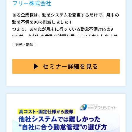
フリー株式会社
ある企業様は、勤怠システムを変更するだけで、月末の
勤怠不備を90%削減しました！
つまり、あなたが月末に行っている勤怠不備対応の9
0%が、あなたの貴重な時間を奪っているかもしれませ
ん。 この体験会で、今すぐあなたの時間を取り戻しま
労務・勤怠
せんか？
ひとつでも当てはまるならぜひご参加を！ ●月末を避
けて有給取得している労務に関わる方 ●毎月打刻・申
請漏れが多く、従業員対応で忙しくなっている方 ●勤
セミナー詳細を見る
怠システムを導入したが、思ったより効率化できていな
労務担当者にとって月末は、勤怠入力漏れや申請漏れの
いと考えている方
修正依頼、給与計算のためのデータ整形など、やること
がいっぱい...
今回の体験会と参加特典には、そんな月末業務が楽にな
るヒントが詰まっています！
勤怠が一発で締まる、給与計算勝手に終わる「0秒勤怠
→給与計算 体験キット」
セミナー中はもちろん、セミナー前後でも自由に体験が
できます！