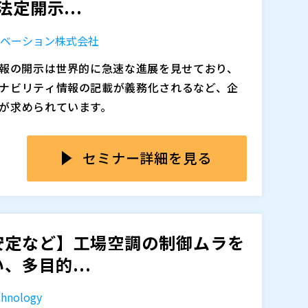
定開示...
ノベーション株式会社
情報の開示は世界的に急速な進展を見せており、
ナビリティ情報の記載が義務化されるなど、企
が求められています。
所によるTCFD・ISSB基準準拠の推奨など、
直結する時代に突入しています。
セミナー詳細を見る
報の「可視化」と「データ化」を促し、企業価
を加速させる契機となっています。
に分散し、期限内に正確な数値をまとめる仕組み
安定など】工場空調の制御ムラを
え作業が常態化し、開示対応が「戦略に活かす情
、多目的...
に留まってしまうケースが少なくありません。
れるべきESG情報が、「活用するための情報」
hnology
務に留まってしまっています。