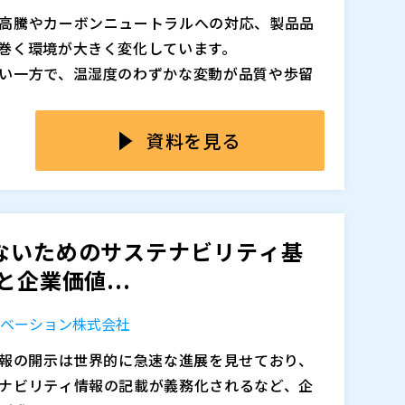
造に結びつけるためのアーキテクチャ戦略を解
高騰やカーボンニュートラルへの対応、製品品
巻く環境が大きく変化しています。
ソース」として管理し、開示・分析・経営判断に
い一方で、温湿度のわずかな変動が品質や歩留
ます。 ・Workiva：財務・非財務情報を統合
そのため「省エネ」と「安定した温湿度管理」
ポーティングプラットフォーム ・cocono：G
強く求められています。
資料を見る
緻に管理し、サステナビリティ戦略を支える炭素
に加え、頻繁に変化する開示フレームワークや
ID制御をベースとした空調制御が使われており、
化を回避し、開示対応を超えて企業価値を高め
が実情です。
盤を提供します。
ムラが品質に影響したり、省エネ設定を行うと
計・開示業務を担当している経営企画・IR・サ
くありません。さらに、生産状況や外気条件の
ら集まるExcelやメールの集計・転記作業に限界
ないためのサステナビリティ基
度手動調整が必要になる、といったこともある
作業が頻発し、開示前のチェックや差し戻しに多
企業価値...
制約を守りながら、複数の目的を同時に満たす
を「作ること」に追われ、経営判断や戦略への活用
り個別に回答いたします。
用だけでは根本的な解決に至っていないという声も
（
）
ノベーション株式会社
運用できる高度制御技術「Smart MPC」を活
情報の開示は世界的に急速な進展を見せており、
うに改善できるのかを解説します。
ナビリティ情報の記載が義務化されるなど、企
最適な操作をリアルタイムに導くMPC（Model P