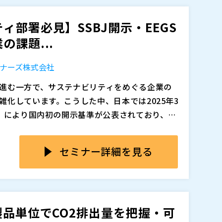
部署必見】SSBJ開示・EEGS
追加、削除される可能性があります。
追加、削除される可能性があります。
課題...
ナーズ株式会社
進む一方で、サステナビリティをめぐる企業の
化しています。こうした中、日本では2025年3
J）により国内初の開示基準が公表されており、企
ルに準じて整理・開示するための体制整備が求
ス対応にとどまらず、中長期的な企業価値を左
、情報開示のあり方を見直す動きが広がってい
セミナー詳細を見る
示に対する重要性が高まる中、各社は自社の状
かし、開示に必要なデータの収集や管理には、部
られることが多く、対応に課題を感じている企
製品単位でCO2排出量を把握・可
サステナビリティ情報開示に対する第三者保証