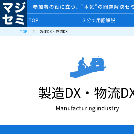
参加者の役に立つ、”本気”の問題解決セ
TOP
３分で用語解説
TOP
製造DX・物流DX
製造DX・物流D
Manufacturing industry