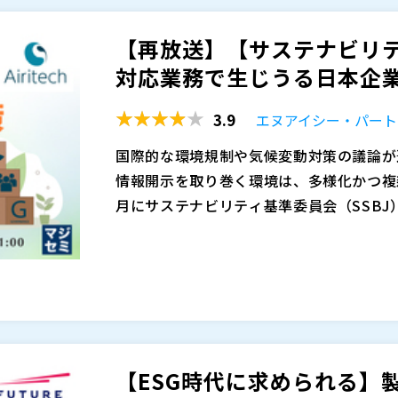
株式会社オープンソース活用研究所（
）
マジセミ株式会社（
）
マジセミ株式会社（
）
【再放送】【サステナビリティ
※共催、協賛、協力、講演企業は将来的に
※共催、協賛、協力、講演企業は将来的に
対応業務で生じうる日本企業の
3.9
エヌアイシー・パート
国際的な環境規制や気候変動対策の議論が
情報開示を取り巻く環境は、多様化かつ複雑
月にサステナビリティ基準委員会（SSB
業にはサステナビリティ情報を規定のルー
これらの取り組みは単なるコンプライアン
められています。
右する重要なテーマとして認識されており
ます。
このように企業のサステナビリティ情報開
況に応じた開示対応を進めています。​し
門間の連携や業務プロセスの見直しが求め
【ESG時代に求められる】
業も少なくありません。​
特に、プライム市場上場企業においては、