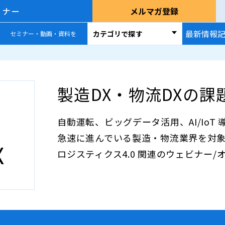
ミナー
メルマガ登録
最新情報
カテゴリで探す
セミナー・動画・資料を
製造DX・物流DXの
自動運転、ビッグデータ活用、AI/IoT
急速に進んでいる製造・物流業界を対
X
ロジスティクス4.0 関連のウェビナー