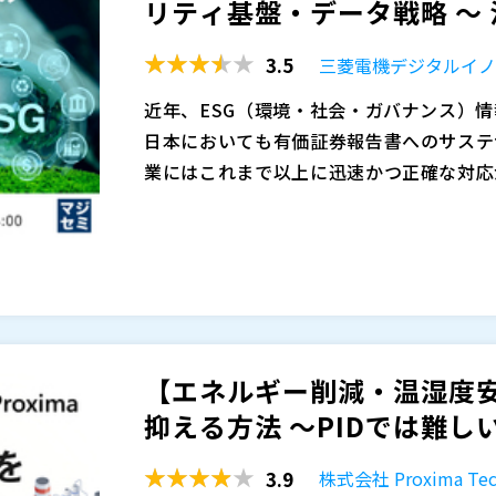
リティ基盤・データ戦略 ～ 法
3.5
三菱電機デジタルイ
近年、ESG（環境・社会・ガバナンス）
日本においても有価証券報告書へのサステ
業にはこれまで以上に迅速かつ正確な対応
金融庁による記載例の公表や、東京証券取引
開示の質と整合性は企業評価や投資判断に
法定開示は単なる義務ではなく、非財務情
値を高めるサステナビリティ経営への転換
しかしながら、ESG情報は各部門・拠点
が整っていない企業が多く存在します。
【エネルギー削減・温湿度
Excelやメールに依存した集計・差し替
抑える方法 ～PIDでは難しい
報」ではなく「報告を間に合わせる業務」
その結果、本来は経営判断や戦略に活かさ
3.9
株式会社 Proxima Tec
ではなく、まとめ切ること自体が目的の業