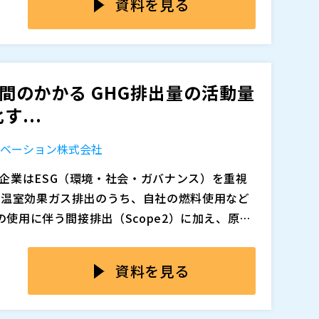
資料を見る
緻に管理し、サステナビリティ戦略を支える炭素
に加え、頻繁に変化する開示フレームワークや
ope3全体が15カテゴリに分かれ複雑であること
化を回避し、開示対応を超えて企業価値を高め
感じる声は少なくありません。
開示に消極的であったり、精度にばらつきがあ
盤を提供します。
」迷ってしまう――そんな経験はありませんか。
計・開示業務を担当している経営企画・IR・サ
格的に進めたいと考えている企業のご担当者を対
ら集まるExcelやメールの集計・転記作業に限界
手間のかかる GHG排出量の活動量
た現時点での実務的な解釈に基づき、算定・開
作業が頻発し、開示前のチェックや差し戻しに多
...
を「作ること」に追われ、経営判断や戦略への活用
（
）
C）は、30年以上にわたり多くの製造業のお客
ノベーション株式会社
高めるコンサルティングサービスやシステムを提
おいても、戦略立案から施策実行、開示支援まで
企業はESG（環境・社会・ガバナンス）を重視
ンサルティングサービスを展開しています。
Scope3算定におけるサプライヤーとの連携支援
 温室効果ガス排出のうち、自社の燃料使用など
追加、削除される可能性があります。
HGデータの統合・手作業の自動化、CBAM対
の使用に伴う間接排出（Scope2）に加え、原材
を経営戦略に統合し、企業価値の持続的向上を目
むサプライチェーン全体の排出（Scope3）の
、Excelを使った手動での算定を行っているの
ます。
ればいいか分からない方 ・社内にGHG算定の知
品単位でのCO₂排出量を可視化するカーボンフ
れ、算定範囲が拡大したり、求められる算定の精
資料を見る
でいる方 ・サプライヤーとの連携やデータ収集
投資への対応や、CDP・TCFD・ISSBといった
が難しくなることが懸念されています。 このセ
る方 ・ESG・サステナビリティ施策を、単なる
CO₂排出量の管理と情報開示は、今や経営戦略の
て重要となる考え方や、実際に直面する課題に
（
）
方
もとに詳しく解説します。