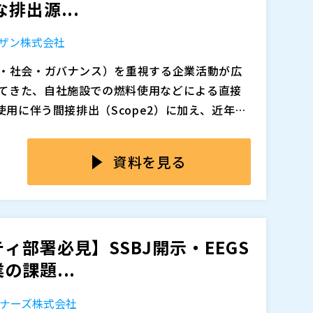
排出源...
財務情報と同様に、正確なデータ管理と適切な
ザン株式会社
ビリティ開示業務やSSBJ基準の全体像を整理し
。さらに、それらの課題に対する解決策としてE
境・社会・ガバナンス）を重視する企業活動が広
ESG Suite」を紹介し、効率化やデータの信頼性向上
てきた、自社施設での燃料使用などによる直接
フローに即して解説します。
）と連携することで、2025年以降の日本国内に
使用に伴う間接排出（Scope2）に加え、近年で
く報告書提出に伴う業務負荷を大幅に軽減する
廃棄に至るまで、サプライチェーン全体で発生
は、取引先や最終消費者からの情報開示要求に
開示が強く求められるようになってきました。
すだけでなく、製品ごとのCO₂排出量を可視化す
資料を見る
や非財務情報の開示を担当する実務担当者 ・非
っています。
応を検討している経営者・経営企画部門のご担
に把握することは、決して容易ではありません。
向上を重視する経営層 ・IBM Envizi ESG
、多数の製造工程を経て完成する製品では、各
視化を支援するツールの導入を検討中の方 ・環境情
り直接回答させていただきます
使用量──たとえば、アルミ部品のプレス加工
テム連携やデータ整備に関心のある情報システム部
）
部署必見】SSBJ開示・EEGS
か、装置がアイドル状態（待機中）でもどれだ
れる国内環境関連法規（省エネ法、温対法、フロン
課題...
めて詳細なデータの収集と集計が求められま
るには、まず装置ごとの正確な電力データに加
高度化を図る企業関係者
イミング、運転状態（稼働・停止・待機）など
ナーズ株式会社
、精緻に集計・可視化することが必要になりま