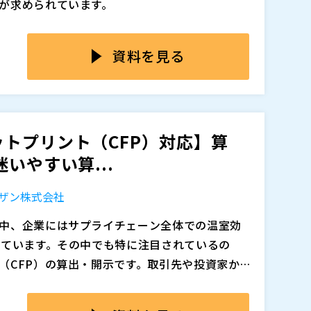
が求められています。
追加、削除される可能性があります。
制御）に、機械学習と最適化技術を組み合わせ、過去の運
所によるTCFD・ISSB基準準拠の推奨など、
ーニングなしで高精度な予測制御を実現できる
直結する時代に突入しています。
資料を見る
用するため、組み込み型AI制御コントローラ「E-S
報の「可視化」と「データ化」を促し、企業価
MPC）」もリリース。制御盤にそのまま搭載可能で、GUI
を加速させる契機となっています。
軽に導入できるようになりました。
に分散し、期限内に正確な数値をまとめる仕組み
定・設備制約の遵守といった空調制御における
ら、工場全体の制御ムラを抑えることが可能に
トプリント（CFP）対応】算
え作業が常態化し、開示対応が「戦略に活かす情
いやすい算...
に留まってしまうケースが少なくありません。
い方 ・温度・湿度のムラや不安定さに課題を感
れるべきESG情報が、「活用するための情報」
も、次の打ち手を探している方 ・既存設備を活か
ザン株式会社
務に留まってしまっています。
造に結びつけるためのアーキテクチャ戦略を解
中、企業にはサプライチェーン全体での温室効
れています。その中でも特に注目されているの
ソース」として管理し、開示・分析・経営判断に
（CFP）の算出・開示です。取引先や投資家か
ます。 ・Workiva：財務・非財務情報を統合
に備える準備としても重要性を増しています。
やガイドラインが整備途上で解釈の幅も広いた
追加、削除される可能性があります。
ポーティングプラットフォーム ・cocono：G
」「どのデータを使うか」「取引先とどう連携