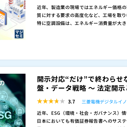
本セミナーでは、非財務情報を企業価値創
近年、製造業の現場ではエネルギー価格の
説します。
質に対する要求の高度化など、工場を取り
さらに、ESGデータを「ひとつの正しい
特に空調設備は、エネルギー消費量が大き
活用するためのITソリューションをご紹介し
まりに影響を与える重要なインフラです。
し、開示プロセスを自動化するクラウド型レ
を同時に実現することが、これまで以上に
HG排出量やカーボンフットプリントを精
これにより、属人化した手作業からの脱却
しかしながら、多くの工場では従来型のP
管理ソリューション
基準への柔軟な対応、データモデルの陳腐
複雑化する要求に十分対応できていないの
るサステナビリティ経営の実現に向けた基
例えば塗装エリアでは、エリアごとの温度
・ESG／サステナビリティ情報の収集・集
湿度が不安定になったりするケースも少な
ステナビリティ部門の方 ・各部門・拠点か
開示対応“だけ”で終わらせ
変化によって負荷が大きく変動し、その都
を感じている方 ・数値の差し替えや確認
盤・データ戦略 ～ 法定開示と
のではないでしょうか。
また、温湿度の上下限や設備能力といった
くの時間を取られている方 ・ESG情報
※当日いただいたご質問は後日開催企業よ
ことが求められる中で、PIDの調整や運
まで手が回っていないと感じている方
三菱電機デジタルイノベーション株式会社
3.7
三菱電機デジタルイ
多く聞かれます。
ワーキーバジャパン合同会社（
）
本セミナーでは、専門知識がなくても導入・
近年、ESG（環境・社会・ガバナンス）
株式会社オープンソース活用研究所（
）
用し、工場空調における制御ムラをどのよ
日本においても有価証券報告書へのサステ
マジセミ株式会社（
）
「Smart MPC」は、将来の挙動を予測し