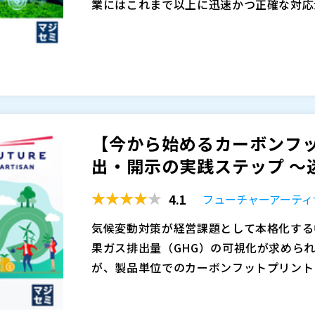
業にはこれまで以上に迅速かつ正確な対応
※共催、協賛、協力、講演企業は将来的に
redictive Control／モデル予測
金融庁による記載例の公表や、東京証券取引
転データを活用することで、専門的なチュ
開示の質と整合性は企業評価や投資判断に
技術です。
このSmart MPCを現場にスムーズに適
法定開示は単なる義務ではなく、非財務情
mart MPC（Embedded Smart 
値を高めるサステナビリティ経営への転換
操作や自動調整機能により、高度制御を手
しかしながら、ESG情報は各部門・拠点
これにより、エネルギー削減・温湿度の安
が整っていない企業が多く存在します。
多目的・多制約な要求を同時に満たしなが
【今から始めるカーボンフッ
Excelやメールに依存した集計・差し替
なります。
出・開示の実践ステップ 〜迷
報」ではなく「報告を間に合わせる業務」
・工場空調のエネルギー削減に取り組みた
その結果、本来は経営判断や戦略に活かさ
じている方 ・PID制御の限界を感じつつ
4.1
フューチャーアーティ
ではなく、まとめ切ること自体が目的の業
しながら高度な制御を実現したい方
本セミナーでは、非財務情報を企業価値創
気候変動対策が経営課題として本格化する
株式会社 Proxima Technology（
）
説します。
果ガス排出量（GHG）の可視化が求めら
株式会社オープンソース活用研究所（
）
さらに、ESGデータを「ひとつの正しい
が、製品単位でのカーボンフットプリント
マジセミ株式会社（
）
活用するためのITソリューションをご紹介し
らの信頼確保に加え、将来の企業価値向上
しかしながら、CFPへの取り組みは制度
※共催、協賛、協力、講演企業は将来的に
し、開示プロセスを自動化するクラウド型レ
め、多くの企業が「どこまで算定すべきか