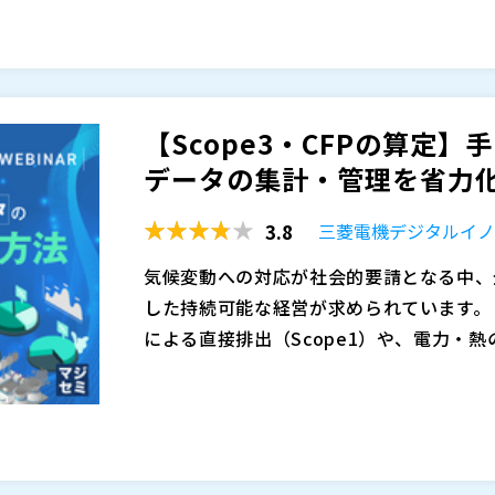
HG排出量やカーボンフットプリントを精
これにより、属人化した手作業からの脱却
するか」といった判断に迷っています。Sc
管理ソリューション
基準への柔軟な対応、データモデルの陳腐
も相まって、CFP対応のハードルを高く
取引先とデータ共有を進めようとしても、
るサステナビリティ経営の実現に向けた基
ったりして、結局「数字をどう扱えばよいか
・ESG／サステナビリティ情報の収集・集
本セミナーでは、CFP対応をこれから本
ステナビリティ部門の方 ・各部門・拠点か
【Scope3・CFPの算定】
象に、環境省のガイドラインをベースにし
を感じている方 ・数値の差し替えや確認
データの集計・管理を省力化す
示の進め方をわかりやすく解説します。
くの時間を取られている方 ・ESG情報
三菱電機デジタルイノベーション株式会社
フューチャーアーティザン株式会社（旧YD
まで手が回っていないと感じている方
ワーキーバジャパン合同会社（
）
3.8
三菱電機デジタルイ
様に最適なITをデザインし、付加価値を
株式会社オープンソース活用研究所（
）
供してきました。CFP算出支援の領域に
気候変動への対応が社会的要請となる中、
マジセミ株式会社（
）
を一貫してサポートする統合型のESGコ
お客様の業種や体制に応じて、CFPを含む
した持続可能な経営が求められています。
※共催、協賛、協力、講演企業は将来的に
や、データ収集の伴走支援、粒度の異なるG
による直接排出（Scope1）や、電力・熱
応の仕組みづくりまでをサポート。ESG
料の調達や物流、製品の使用・廃棄までを含
多くの企業が一般的な算定ロジックを用いて
指した、実践的かつ幅広い支援を行ってい
・CFP対応に取り組みたいが、何から始め
開示が重視されています。 これに伴い、製
が現状です。 しかし、今後規制が強化さ
見が少なく、算定範囲や精度の判断に悩ん
ットプリント（CFP）の算定に加え、ESG
度が向上した場合、これらの手法では対応
が難しく、対応の進め方に不安を感じてい
国際的な開示基準への準拠も進んでおり、
ッションでは、算定ロジックの検討におい
三菱電機デジタルイノベーション株式会社
義務で終わらせず経営戦略に結びつけたい
フューチャーアーティザン株式会社（
）
重要な柱となっています。
ついて、三菱電機のScope3算定事例を
株式会社オープンソース活用研究所（
）