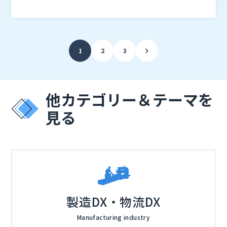
す。
・SalesforceやAI関連の最新情報が知りたい ・Agentf
orceの具体的な活用事例が知りたい
・セールスフォース・ジャパンによる最新AI 情報 ・両
備システムズによるAgentforce 活用例紹介 ・Agentf
1
2
3
orce デモ実施
株式会社両備システムズ（
）
株式会社オープンソース活用研究所（
）
マジセミ株式会社（
）
他カテゴリー＆テーマを
※共催、協賛、協力、講演企業は将来的に追加、削除さ
見る
れる可能性があります。
製造DX・物流DX
Manufacturing industry