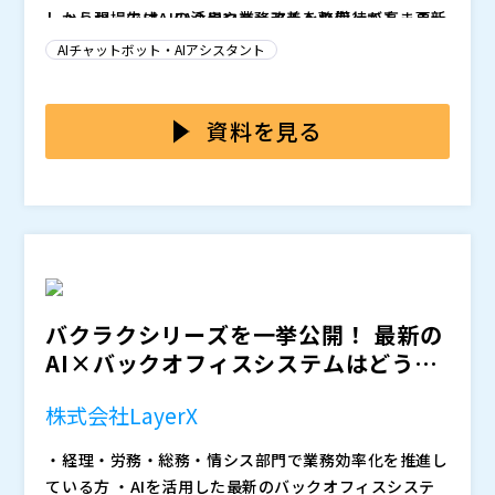
しょうか。生成AIの活用や業務改善への期待が高まる一
しかし現場では、FAQやマニュアルを整備しても、更新
方で、ナレッジがFAQやAIの学習データとして“使える
が属人的になり、いつの間にか陳腐化してしまうケース
AIチャットボット・AIアシスタント
形”に整っていなければ、期待した効果につながりませ
が少なくありません。最終的に「詳しい人に聞く」運用
ん。 特に大企業では、部門・拠点・システムが分か
が固定化し、担当者の負荷が増えるだけでなく、品質や
本セミナーでは、問い合わせ・インシデント対応を起点
れ、情報が散在しやすくなります。問い合わせ対応やイ
対応速度にもばらつきが出ます。 また、ナレッジの更
に、ナレッジの更新と活用を継続的に回すための考え方
資料を見る
ンシデント対応の履歴、手順書、設計書、議事録など、
新を「善意」や「余裕時間」に頼ると、業務が忙しいほ
と進め方を解説します。 具体的には、日々の対応履歴
材料は豊富でも、更新や整理が追いつかず、結果として
ど後回しになり、更新漏れが常態化します。問い合わ
や解決プロセスから「何をナレッジ化すべきか」を整理
エクシオ・デジタルソリューションズ株式会社（
）
ナレッジが蓄積されるほど「活用できない」という矛盾
せ・インシデントの中にこそ新しい知見が生まれている
し、更新が止まらない運用に落とし込むポイントを紹介
マジセミ株式会社（
）
が起きがちです。ナレッジを“貯める”だけでなく、“更
にもかかわらず、それがナレッジに反映されないため、
します。あわせて、FAQ整備やAI活用の前提となる“使
※共催、協賛、協力、講演企業は将来的に追加、削除さ
新され続け、使われ続ける”状態を作ることが求められ
同じ質問や同じトラブルが繰り返されます。さらに、AI
えるナレッジ”を作るために、現場の負担を増やさずに
れる可能性があります。
ています。
活用を進めようとしても、学習させるデータの品質や最
改善サイクルを回す設計の勘所をお伝えします。 ナレ
新性を担保できず、精度が上がらない原因になります。
ッジが増えているのに活用が進まない方、属人化を減ら
バクラクシリーズを一挙公開！ 最新の
属人化と更新漏れを断ち切り、業務プロセスと連動して
しながらAI活用につながる土台を整えたい方は、ぜひご
AI×バックオフィスシステムはどう変
ナレッジを育てる仕組みが必要です。
参加ください。
わった？
株式会社LayerX
・経理・労務・総務・情シス部門で業務効率化を推進し
ている方 ・AIを活用した最新のバックオフィスシステ