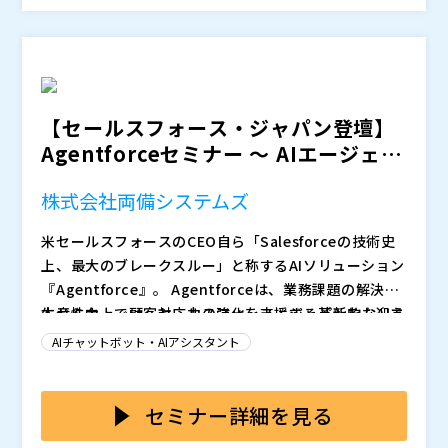
実際の操作画面を見ながら、導入後の業務イメージを具
体化
株式会社ライトウェル（
）
株式会社オープンソース活用研究所（
）
マジセミ株式会社（
）
【セールスフォース・ジャパン登壇】
※共催、協賛、協力、講演企業は将来的に追加、削除さ
Agentforceセミナー ～ AIエージェン
れる可能性があります。
トと共に行...
株式会社両備システムズ
米セールスフォースのCEO自ら「Salesforceの技術史
上、最大のブレークスルー」と称するAIソリューション
『Agentforce』。 Agentforceは、業務課題の解決、
生産性向上、顧客対応力の強化を支援する革新的なAIエ
本セミナーでは、セールスフォース・ジャパンをお迎え
ージェントです。
し、Agentforceの基本的な仕組みや導入メリットを解
AIチャットボット・AIアシスタント
説いただくとともに、両備システムズによる具体的な課
題解決の事例や活用法をお伝えします。さらに、実際の
AI導入による業務改善を検討中の方、既に取り組みを始
デモを通じて、プロンプト（指示）を理解し自律的に業
めている方にも役立つ内容です。ぜひご参加ください！
セミナー詳細を見る
務を遂行するAIエージェントの可能性を体感いただけま
・AIを活用して業務改革を具体的に推進していきたい