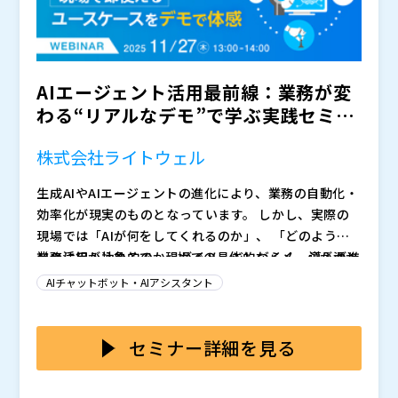
AIエージェント活用最前線：業務が変
わる“リアルなデモ”で学ぶ実践セミナ
ー 〜現場で即使える...
株式会社ライトウェル
生成AIやAIエージェントの進化により、業務の自動化・
効率化が現実のものとなっています。 しかし、実際の
現場では「AIが何をしてくれるのか」、 「どのように
業務に組み込めるのか」がイメージしづらく、導入が進
AIの活用が抽象的で、現場での具体的なイメージが湧か
まないケースも少なくありません。
ない ツールの導入はしたが、活用が定着しない・使わ
AIチャットボット・AIアシスタント
れない PoC止まりで終わってしまうケースが多い
本セミナーでは、
をテーマに、以下のような構成で課題
解決のヒントを提供します。 業務別ユースケースのデ
セミナー詳細を見る
モ - 製造業向け安全衛生/労災防止支援エージェント -
中途採用者社内システム手続き支援エージェント
デモを通じて「できること・できないこと」を明確化 -