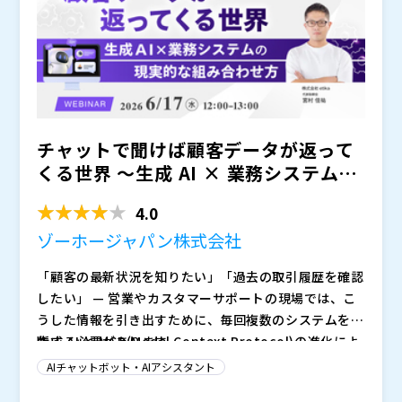
チャットで聞けば顧客データが返って
くる世界 ～生成 AI × 業務システムの
現実的な組み合わせ方～
4.0
ゾーホージャパン株式会社
「顧客の最新状況を知りたい」「過去の取引履歴を確認
したい」 — 営業やカスタマーサポートの現場では、こ
うした情報を引き出すために、毎回複数のシステムを横
断する必要があります。
生成 AI と MCP(Model Context Protocol)の進化によ
り、Slack や Google Chat に話しかけるだけで、社内
AIチャットボット・AIアシスタント
の顧客データベースから必要な情報が自然な日本語で返