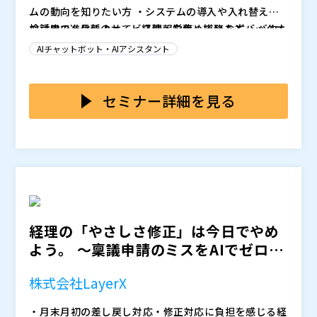
ムの動向を知りたい方 ・システムの導入や入れ替えを
検討中で、最新のサービス情報を集めている方 ・バク
AI活用の進化によって、経理・労務・総務などバックオ
ラクシリーズをまとめて俯瞰し、AIによる進化ポイント
フィスの業務はこれまで以上に効率化・高度化が可能に
AIチャットボット・AIアシスタント
を理解したい方
なっています。
本ウェビナーでは、バクラクシリーズの各プロダクト最
新情報を一挙に公開。請求書受取や債権管理、経費精
セミナー詳細を見る
算、法人カード決済、勤怠管理まで含めた幅広いナイン
ナップをご紹介させていただきます。また業務プロセス
普段なかなか一度に聞く機会が少ない各プロダクトの特
を踏まえた活用方法もまとめてご紹介します。
徴をまとめて知れる貴重な機会です。システム導入やリ
プレイスを検討中の方はぜひご参加ください。
・バクラク各サービスが解決できる業務課題とその解決
アプローチ ・請求書処理・債権管理・経費精算・法人
クレジットカード利用・勤怠管理など主要領域における
経理の「やさしさ修正」は今日でやめ
AI自動化の機能一例 ・バクラク内で、AIを活用した最
株式会社LayerX バクラク事業部
よう。 ～稟議申請のミスをAIでゼロ
新の自動化機能とその実際のデモ ・バクラクシリーズ
約10年間にわたり、ITプラットフォーム企業で累計600
に、経理・総務の負荷を...
全体を俯瞰しながら、導入後の業務イメージを具体化で
社以上のシステム導入支援や経営課題解決に従事。 202
株式会社LayerX
きるポイント
5年よりLayerXに参画。現在はバックオフィスの方へ経
理業務のDX化・効率化に向けた提案活動を推進。 バク
開催日： 2026/03/05(木) 11:00-12:00、2026/03/25
・月末月初の差し戻し対応・修正対応に負担を感じる経