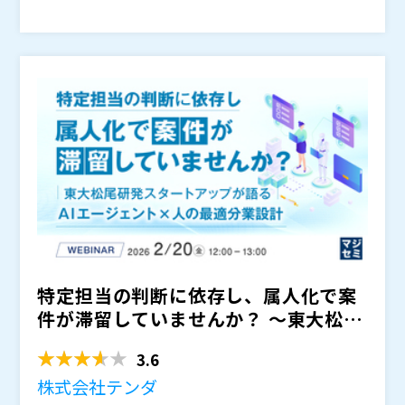
か？」という基礎から出発し、バックオフィスにおいて
AIエージェントが求められる背景や、今後想定される業
務の進化、そして実装について解説します。
AIの最新トレンドをいち早くキャッチし、中長期的な業
務改革につなげたい経営者や管理部門の責任者、DX推
進を任されている方にとって必見のセッションです。
株式会社LayerX バクラク事業部 プロダクトマーケテ
ィングマネージャー
大手金融機関・コンサルティン
グファームでバックオフィスのDXを推進。2024年にLa
yerXに入社。パートナー様向けのセールスとしてバッ
※お申し込みフォームに入力後、視聴情報が記載された
クオフィス業務従事者・支援者の声に応え、 現在はプ
メールが届かない方はお手数ですが、（
）までご連絡く
ロダクトマーケティングマネージャーとして経理・バッ
ださい。
クオフィス業務の効率化やDX推進に邁進中。
株式会社LayerX（
）
スマートキャンプ株式会社（
）
特定担当の判断に依存し、属人化で案
株式会社オープンソース活用研究所（
）
マジセミ株式会社（
）
件が滞留していませんか？ ～東大松尾
※共催、協賛、協力、講演企業は将来的に追加、削除さ
研発スタートアップが語...
れる可能性があります。
3.6
株式会社テンダ