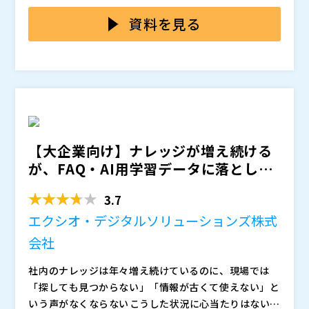
ってくる、という使い方が、ようやく現実的な選択肢に
本セミナーでは、実際に稼働している構築事例をもと
なってきました。
に、「チャット UI × 生成 AI × 業務データ」を組み合
資料を見る
わせる際の設計のポイントと、現場で起きやすい落とし
穴を整理してお届けします。 これから実装を検討して
・Slack / Google Chat を入口にした、業務データ ×
いる方が自社で何をどう考えればよいか、判断軸を持ち
生成 AI の実装パターン整理 ・「読み取り専用から始め
帰っていただくための知見共有の場です。 読み取り専
る」ことの設計上のメリットと、段階的な拡張の考え方
用から段階的に進める現実解と、導入期間・コスト・ラ
・権限設計・監査ログ・ライセンス・コストといった、
・生成 AI の業務活用に興味があるが、具体的な実装イ
イセンスといった実務で必ず問われる論点まで、実装者
情シスが必ず気にする論点の整理 ・実装着手から運用
メージがまだ持てていない方 ・Slack / Google Chat /
視点で率直にお話しします。
開始までの、現実的な期間感(2〜4 週間でのプロトタイ
Google Workspace を使っていて、社内データとの AI
【大企業向け】ナレッジが増え続ける
プ立ち上げ) ・構築事例の振り返り — うまくいった点、
連携に関心がある方 ・営業・カスタマーサポート・バ
1983年生まれ。横浜国立大学を卒業後、株式会社イノ
が、FAQ・AI用学習データに落とし込
つまずいた点、やり直すなら変えたい点
ックオフィスの情報アクセス効率化を検討している方
ベーションに入社。マーケティングオートメーションツ
めない ～問い合わせ...
・情シス・DX 推進担当として、業務 AI の社内導入に向
ール「リストファインダー」の立ち上げを行い、7年に
3.7
けた判断材料を探している方 ・SaaS / CRM / 業務シス
渡って事業責任者を務める。マーケティングオートメー
ゾーホージャパン株式会社（
）
テムを提供する側の企画・プロダクト担当の方 ・AI エ
ションツール「リストファインダー」は1,000社以上に
株式会社etika（
エクシオ・デジタルソリューションズ株式
）
ージェントや MCP という言葉に興味はあるが、業務へ
導入され、一時は国内No.1のMAツールに成長。その
マジセミ株式会社（
）
会社
の落とし方が見えていない方
後、山口県に移住し個人事業主として独立。2018年に
※共催、協賛、協力、講演企業は将来的に追加、削除さ
株式会社etikaを設立し、Zoho認定パートナー資格を
れる可能性があります。
社内のナレッジは年々増え続けているのに、現場では
取得。多数の会社へのZohoCRMの導入支援を手掛け、
「探しても見つからない」「情報が古くて使えない」と
現在に至る。Zoho認定マーケッター資格保有。
いう声がなくならない――こうした状況に心当たりはないで