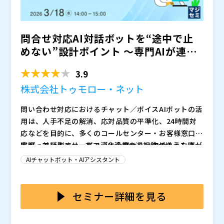
課題 ・入力制御やアラートでは実現できない「申請者
学習サイクル」とは ・AI申請レビューが実現する、正
しい申請の習慣化の実現方法 ・稟議・経費申請の問い
開催日： 2026/03/24(火) 11:00-12:00 開催場所：オ
問合せ対応AI対話ボットを“途中で止
合わせ・差し戻しをゼロにする実践アプローチ ・バク
ンライン配信（Zoom） 参加費： 無料
ラクのAIエージェントによる「ミスゼロ」の新しいワー
株式会社LayerX バクラク事業部 経理業務改善コンサル
めない”設計ポイント ～専門AIが連携
クフロー体験
タント
するマルチAIエー...
世の中の働き方を
にするべく事業・プロダクトを横断し
3.9
たプロダクトマーケティング担当として2022年11月に
株式会社トゥモロー・ネット
入社。 前職のRepro株式会社ではマーケティング支
援・新規プロダクト立ち上げ・経営戦略策定に約５年間
株式会社LayerX（
）
問い合わせ対応におけるチャット／ボイスAIボットの活
幅広く従事。
スマートキャンプ株式会社（
）
用は、人手不足の解消、応対品質の平準化、24時間対
株式会社オープンソース活用研究所（
）
応などを目的に、多くのコールセンター・お客様窓口で
マジセミ株式会社（
）
広がっています。一方で、AI活用の選択肢が増えるほ
実際、対話型AIサービス導入企業からは次のような声が
※共催、協賛、協力、講演企業は将来的に追加、削除さ
ど、現場では「どこまでAIに任せられるのか」「自己解
よくあがります：
AIチャットボット・AIアシスタント
れる可能性があります。
決率をどう高めるか」 が共通のテーマになりつつあり
単一AIボットは定型的な質問には強みがある一方、条件
ます。
確認や例外判断が必要な“複雑な問い合わせ”では、会話
が途中で止まりやすく、結果として有人対応に切り替得
セミナー詳細を見る
ざるを得ないケースもあります。その際、顧客側で説明
本セミナーでは、
を整理しながら、複雑な問い合わせ
のやり直しが発生するなど、顧客体験（CX)の低減や完
ほど結果に差が出る理由 を分かりやすく解説します。