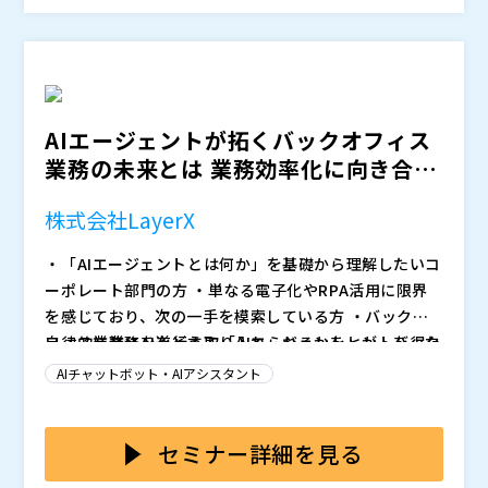
了率への影響が課題となることもあります。
そのうえで、業務内容に応じて安定した対応から柔軟な
判断まで、適した対話AIを組み合わせて解決に導く
株式会社トゥモロー・ネット（
）
の
考え方 をご紹介します。 デモでは、 問い合わせ内容に
株式会社オープンソース活用研究所（
）
応じて
マジセミ株式会社（
ながら、チャット／音声の両チャネルで途切れ
）
ない
※共催、協賛、協力、講演企業は将来的に追加、削除さ
を実現するプロセスをお見せします。さらに、実
AIエージェントが拓くバックオフィス
際に
れる可能性があります。
を達成した事例も交え、途中離脱やたらい回しを
業務の未来とは 業務効率化に向き合う
防ぎながら自己解決率・運用効率を同時に高めるための
リーダー必見
ポイントをお伝えします。
株式会社LayerX
・「AIエージェントとは何か」を基礎から理解したいコ
ーポレート部門の方 ・単なる電子化やRPA活用に限界
を感じており、次の一手を模索している方 ・バックオ
フィス業務にAIをどう取り入れられるかをヒントを得た
自律的に業務を遂行する「AIエージェント」が、バック
い方 ・AIが実装されたプロダクトや製品、サービスに
オフィス業務を大きく変えようとしています。
AIチャットボット・AIアシスタント
興味がある方
単なる電子化やRPAによる定型業務の効率化を超え、知
的労働に近い領域まで自動化の対象を広げることで、経
理・労務・総務などのコーポレート部門の業務そのもの
セミナー詳細を見る
を変えていく可能性を秘めています。
本セミナーでは、まず「そもそもAIエージェントとは何