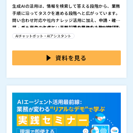
生成AIの活用は、情報を検索して答える段階から、業務
手順に沿ってタスクを進める段階へと広がっています。
問い合わせ対応や社内ナレッジ活用に加え、申請・確
認・チェック・作成といった一連の業務を“止めずに回
リーガル審査のように、専門知識を持つ少人数が確認を
す”ための仕組みとして、AIエージェントへの関心が高
担う業務では、審査の集中がそのまま案件の滞留につな
AIチャットボット・AIアシスタント
まっています。
がりやすくなります。チェックする観点がある程度定ま
っているにもかかわらず、手作業の確認や差し戻し対応
本セミナーでは、
を整理したうえで、
を具体的に解説
が積み重なり、リードタイムが伸びる。結果として、業
します。あわせて、製造業のデータ分析、ワークフロー
資料を見る
務が属人化し、スピードと品質の両立が難しくなりま
自動作成、リーガル審査（規程・法規・社内ルールに基
す。こうした“専門業務の詰まり”は、機会損失や利益イ
づくチェック業務）をAIで支援する事例などの事例を通
株式会社テンダ（
）
ンパクトにも直結します。
じて、少数の専門担当に集中しがちな業務をどのように
株式会社Almondo（
）
自動化し、滞留を減らしていくかを紹介します。
株式会社オープンソース活用研究所（
）
は、
し、
マジセミ株式会社（
を支援します。
）
※共催、協賛、協力、講演企業は将来的に追加、削除さ
れる可能性があります。