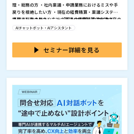
ラクシリーズを通じ、お客様の本質的な課題解決に伴走
(水) 11:00-12:00 開催場所：オンライン配信（Zoom）
理・総務の方 ・社内稟議・申請業務におけるミスや手
している。
参加費： 無料
戻りを根絶したい方 ・現在の経費精算・稟議システム
株式会社LayerX（
）
の見直しをされたい方 ・「手入力削減」の次にある、
経理・総務の皆さん、社内稟議や経費精算で申請内容の
スマートキャンプ株式会社（
）
本質的な業務改善を模索している方
「やさしさ修正」を当たり前にしていませんか？ 本来
AIチャットボット・AIアシスタント
株式会社オープンソース活用研究所（
）
であれば申請者が気づいて修正するべき申請時の不備内
マジセミ株式会社（
）
容を、“やさしさ”からそのまま修正してしまう——。 そ
これまでの稟議システムでは、入力制御やアラートによ
※共催、協賛、協力、講演企業は将来的に追加、削除さ
の“やさしさ修正”こそが、業務効率化の最大の敵です。
ってミスをその場で防ぐことはできても、申請者自身が
セミナー詳細を見る
れる可能性があります。
正しい申請をするための「習慣化」はつくれませんでし
た。
そのため、申請者は自分がどこを間違えたのか、なぜ修
正が必要だったのかに気づけないまま。 結果、翌月以
降も同じミスが繰り返され、経理・総務の差し戻しや修
正工数は減らず、“人が頑張って支える非効率なワーク
本セミナーでは、バクラクの新機能「AI申請レビュー」
フロー”が続いてきました。
を中心に、AIが申請者・承認者にリアルタイムでフィー
ドバックを行い、自動的に“正しい申請習慣”を身につけ
る仕組みを紹介します。
もう社内規程を読み込む必要も、修正を肩代わりする必
要もありません。 AIが申請者一人ひとりを教育し、正
しい運用を習慣化する次世代の稟議システムのあり方を
お伝えします。
・経理の“やさしさ修正”が業務を非効率化させる構造と