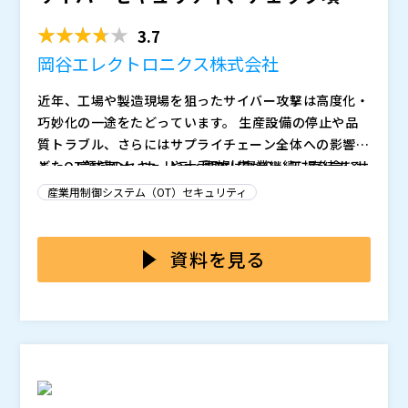
はどこまでやる...
3.7
岡谷エレクトロニクス株式会社
近年、工場や製造現場を狙ったサイバー攻撃は高度化・
巧妙化の一途をたどっています。 生産設備の停止や品
質トラブル、さらにはサプライチェーン全体への影響な
ど、OT領域のセキュリティ事故は事業継続に直結する
また、完成車メーカーや大手取引先から、工場を含むサ
リスクとなっています。
プライチェーン全体に対してOTセキュリティ対応を求
産業用制御システム（OT）セキュリティ
める通達や要請が出されるケースも増えています。
しかしながら、工場OT環境は設備やネットワーク構成
が現場ごとに大きく異なり、IT領域のように一律の対策
資料を見る
をそのまま適用することが難しいのが実情です。
そのため、いざ取り組もうとすると、ネットワーク分離
や資産の可視化、アクセス制御、ログ監視、インシデン
ト対応体制の整備に加え、更新やパッチ適用が難しい古
いシステムに対する脆弱性の管理など、対応すべき項目
例えば、 ・「ガイドラインは読んだが自社にどう当て
が多岐にわたり、どこから手を付けるべきか分からない
はめればいいのか分からない」 ・「とりあえず対策製
という声も多く聞かれます。
品を入れたものの、全体像が整理できていない」 ・「I