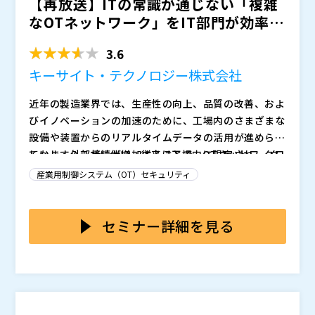
【再放送】ITの常識が通じない「複雑
に、ITとOTの双方に精通した岡谷システムが提供するI
なOTネットワーク」をIT部門が効率的
T/OT統合支援サービスと、TXOne Networksが提供す
に管理する方法とは...
る資産情報の収集や検査からエンドポイント保護、ネッ
特に、自工会や部工会のガイドラインに基づくセキュリ
3.6
トワーク防御まで対応するOT特化型セキュリティソリ
ティ体制の構築を目指している方、サイバーセキュリテ
ューションを活用し、セキュリティガイドライン「レベ
ィガイドラインの遵守に向けて何から始めればよいかお
キーサイト・テクノロジー株式会社
ル1」を効率的にクリアするための具体策について解説
悩みの方、またOT環境を効率的に管理しながらセキュ
岡谷エレクトロニクス株式会社（
）
近年の製造業界では、生産性の向上、品質の改善、およ
します。
リティを強化したい方にとっておすすめです。
岡谷システム株式会社（
）
びイノベーションの加速のために、工場内のさまざまな
TXOne Networks Japan合同会社（
）
設備や装置からのリアルタイムデータの活用が進められ
株式会社オープンソース活用研究所（
）
ています。これに伴い、従来は工場内に限定され、クロ
しかし、外部接続が増加することで、OTネットワーク
マジセミ株式会社（
）
ーズドな環境で運用されていたOT（Operational Tec
はサイバー攻撃のリスクにさらされるようになります。
※共催、協賛、協力、講演企業は将来的に追加、削除さ
産業用制御システム（OT）セキュリティ
hnology）ネットワークが外部と接続されるようにな
このため、IT部門のセキュリティ担当者には、従来のIT
れる可能性があります。
りました。
システムの管理に加えて、OTネットワークのセキュリ
しかしながら、製造ラインの機械制御と監視に特化した
ティも強化することが求められています。
OTネットワークは、一般的なITネットワークとは根本
セミナー詳細を見る
的に異なる特性を持っています。
一般的に工場のシステムは、リアルタイムの制御や長期
間の安定した連続運転が必要とされます。そのため、シ
ステムの性能に影響を与える可能性のあるOSのパッチ
適用やウイルス対策ソフトは敬遠されるケースがありま
このような背景を踏まえ、IT部門は既存システムの脆弱