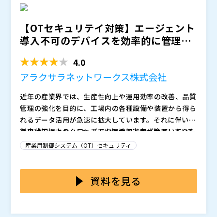
す。加えて、多くの設備は10年以上使用されるため、古
性を適切に評価し、必要に応じてアップグレードやセキ
いOSが使われているシステムが多数存在しています。
ュリティ対策を施す必要があります。またシステムへの
【OTセキュリテイ対策】エージェント
さらに、生産ラインは製品に応じてレイアウト変更や装
負荷を最小限に抑えながら、OTネットワークの監視と
本セミナーでは、IT部門のセキュリティ担当者が、複雑
導入不可のデバイスを効率的に管理す
置の入れ替えが頻繁に行われるため、多くの現場ではIT
管理を強化し、未承認アクセスや異常なトラフィックパ
化するOTネットワークを効率的に管理するための方法
る方法 ～トポロジーマ...
部門を介さずにシステムを構築しています。そのため、
ターンを迅速に検出できる体制を確立することが不可欠
について詳しく解説します。
4.0
OTの管理者でさえも工場全体のシステムをしっかり把
です。
具体的には、OTネットワーク内のトラフィックを分析
握できていないといったケースもあります。
してデバイスや脆弱性を可視化する「Nozomi Guardia
アラクサラネットワークス株式会社
n」や、その可視化をより効率的に行うために、複雑な
近年の産業界では、生産性向上や運用効率の改善、品質
OTネットワークのトラフィックを効率的に集約する
特に、製造業のIT部門の方で、OT資産管理や脆弱性の
管理の強化を目的に、工場内の各種設備や装置から得ら
「Keysight Network Packet Broker」や「Network
可視化に関心のある方、OTネットワークの管理をこれ
れるデータ活用が急速に拡大しています。それに伴い、
TAP」など、さまざまなソリューションを組み合わせる
から始める方におすすめのセミナーです。
従来は工場内のクローズドな環境で運用されていたOT
この状況により、これまで現場の担当者が管理していた
ことにより、OTネットワークの資産管理、リアルタイ
※当日いただいたご質問は後日開催企業より直接回答さ
（Operational Technology）ネットワークが外部と
OTネットワークについても、IT部門のセキュリティ担
ムモニタリング、異常検出、脆弱性診断をワンストップ
せていただきます
産業用制御システム（OT）セキュリティ
接続されるケースが増え、サイバー攻撃リスクが高まっ
当者が統合的なセキュリティ管理を求められるようにな
で実現する方法を詳細に説明します。
執行役員 OT/IoT セキュリティ事業部 部長 御木拓
ています。
っています。
しかし、OTネットワークの管理は、一般的なITネット
真
コミュニケーションソリューション営業本部 ネッ
ワークと本質的に異なります。
資料を見る
トワークエンジニアリング部 部長 松本修一
OTネットワークは、物理的な設備やプロセスを制御す
キーサイト・テクノロジー株式会社（
）
るため、リアルタイム性と安全性を最優先し、停止が許
株式会社テリロジー（
）
されない環境で運用されます。また、OT環境にはレガ
株式会社オープンソース活用研究所（
）