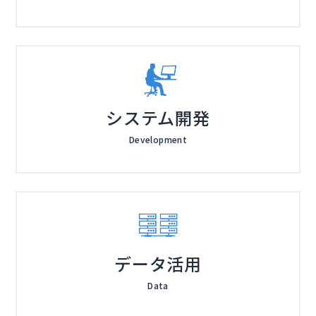
などの特徴を備えています。これらの機能を活用するこ
工場やビルなどの設備管理、制御システムの運用保守に
とで、機密性の高い環境を社内ネットワークから分離
関わる方で、他拠点を統合したセキュアな遠隔メンテナ
し、許可された端末からのみKVM経由でアクセスを制御
ンスの構築を目指している方、遠隔地や防爆エリア、ク
することで、高いセキュリティを維持しながら、複数拠
リーンルーム間の移動を削減したい方、IP-KVMを活用
Adder Technology （
）
点にまたがるシステムを遠隔から統合管理することが可
したBCP対策に興味をお持ちの方に特におすすめです。
株式会社ジェピコ（
）
能です。これにより、災害時のネットワーク障害やシス
株式会社オープンソース活用研究所（
） マジセミ株式
テムトラブルの発生時でも、他拠点からのリモート復旧
会社（
） ※共催、協賛、協力、講演企業は将来的に追
システム開発
や遠隔操作による素早い対応が可能となり、企業のBCP
加、削除される可能性があります。
対策にも有効です。
Development
データ活用
Data