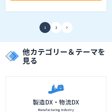
ネットワークに安全に接続し、リモートデスクトップや
しかしながら、VPNはあくまでネットワークをプライベ
ィのリーダーである米国フォーティネット社のグループ
VNCといったプロトコルを用いて特定のコンピュータに
ートに拡張するもので、一旦アクセスが許可されるとそ
会社として、セキュリティ分野で緊密なパートナーシッ
アクセスを行う方法です。
の後のアクセス制御が難しいという問題があります。V
プを築いています。
その一環として、セッションの中では、フォーティネッ
PNを通じてシステムに侵入した攻撃者がネットワーク
また、複数の画面を同時に操作する場合、リモートデス
ト社の最新デセプションソリューション「FortiDecep
1
2
内を自由に移動できるリスクも存在します。さらに、制
クトップやVNCでは、通常単一の画面操作を前提として
tor」との連携事例についてもご紹介します。
御システムやファシリティマネジメントの設備では、古
いるため、帯域幅の制限やプロトコルの特性により、操
※デセプションとは、攻撃者を欺き、偽の情報や環境を
いOSを使用しているケースが多く、最新のセキュリテ
作性が低下するという問題も発生します。
IP-KVM（Keyboard, Video, Mouse over IP）は、遠
活用して攻撃を早期に検知し、被害を最小限に抑える技
ィパッチやアップデートが適用されていないことがしば
隔からキーボードやビデオ信号のみを送信してコンピュ
術
他カテゴリー＆テーマを
しばあります。
ータやサーバーをセキュアに管理・操作する技術です。
・OT環境のセキュリティ強化を検討している方 ・複雑
見る
この技術を活用することで、リモート操作時にデータフ
また、信号の転送や操作の制御をハードウェアレベルで
なOTネットワークの全体像を把握し、管理負荷を軽減
ァイルの転送が不要となり、情報漏洩のリスクを大幅に
行うため、ソフトウェアベースのリモート管理とは異な
したい方。 ・エージェント導入が難しい環境での資産
低減します。
り、古いOSでも問題なくリモートアクセスが可能で
管理に課題を感じている方 ・不正アクセスやマルウェ
アラクサラネットワークス株式会社（
）
す。さらに、サーバーのOSがクラッシュした場合で
本セミナーでは、次世代IP-KVMである「ADDERLink IN
ア感染に対する素早い対応策を模索している方 ・ネッ
株式会社オープンソース活用研究所（
）
も、リモートからの再起動や設定変更に対応できます。
FINITYシリーズ」を通して、セキュアな遠隔メンテナ
トワーク全体の可視化やトポロジ管理を効率化したい方
マジセミ株式会社（
）
ンスを実現するための様々な構成例を詳しく解説しま
※共催、協賛、協力、講演企業は将来的に追加、削除さ
す。
「ADDERLink INFINITYシリーズ」は、高度な暗号化と
れる可能性があります。
製造DX・物流DX
認証技術、マルチ画面環境への対応、高解像度ビデオの
サポート、無制限の距離拡張、柔軟なスケーラビリティ
Manufacturing industry