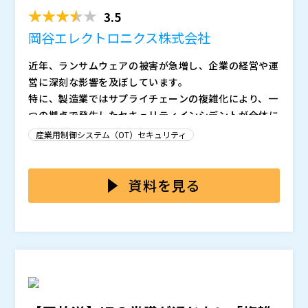
ン遵守のポイント ～レベ...
理システム）を包括的に管理し、セキュリティの強化と
活用して攻撃を早期に検知し、被害を最小限に抑える技
3.5
運用効率化を実現する具体的な方法について解説しま
具体的な解決策として、ネットワークをスキャンするだ
術
す。
けでOT資産や脆弱性を可視化する“Nozomi Network
岡谷エレクトロニクス株式会社
・OT環境のセキュリティ強化を検討している方 ・複雑
s”や、エッジセキュリティを強化する“TXOne”、あら
なOTネットワークの全体像を把握し、管理負荷を軽減
近年、ランサムウェアの被害が急増し、企業の経営や運
ゆる“システム障害や停止”を即時復旧させる“Salvado
高千穂交易は、長年の実績を活かし、製造業向けのOT
したい方。 ・エージェント導入が難しい環境での資産
営に深刻な影響を及ぼしています。
r”、さらに監視カメラや入退室管理を一元管理するクラ
セキュリティ対策として、可視化、侵入防止、物理セキ
管理に課題を感じている方 ・不正アクセスやマルウェ
アラクサラネットワークス株式会社（
）
特に、製造業ではサプライチェーンの複雑化により、一
ウド型統合物理セキュリティソリューション“Verkad
ュリティ統合までの包括的なソリューションを提供して
ア感染に対する素早い対応策を模索している方 ・ネッ
株式会社オープンソース活用研究所（
）
つの拠点で発生したセキュリティインシデントが全体に
a”についてご紹介いたします。
おります。
製造業のセキュリティ対策に関わる方で、コントロール
トワーク全体の可視化やトポロジ管理を効率化したい方
マジセミ株式会社（
）
波及するリスクが高まる中、各企業は迅速かつ効果的な
ルームの運用効率化とサイバー攻撃への防御強化を両立
産業用制御システム（OT）セキュリティ
※共催、協賛、協力、講演企業は将来的に追加、削除さ
対策を求められています。
この背景を受けて、自工会（JAMA）や部工会（JAPI
したい方、個別に行っているOTセキュリティ対策を整
れる可能性があります。
A）などが、統一的なセキュリティ基準やチェックシー
理し、包括的に管理したい方、さらにOT資産の管理や
高千穂交易株式会社（
）
トを整備し、業界全体でのリスク低減を図っています。
資料を見る
監視、脆弱性の可視化、そしてセキュリティインシデン
株式会社オープンソース活用研究所（
）
これらの指針は、企業間で統一されたサイバーセキュリ
さらに、このガイドラインはIT（情報技術）領域にとど
ト対応を迅速化する体制を確立したい方に特におすすめ
マジセミ株式会社（
）
ティ対策を実現するための共通フレームワークとなり、
まらず、近年攻撃の標的となりやすい工場のOT（運用
の内容です。
※共催、協賛、協力、講演企業は将来的に追加、削除さ
特に「レベル1」は、自動車業界が最低限対応すべき必
技術）領域への適用を拡大する計画も進んでいます。こ
れる可能性があります。
須項目として位置づけられ、早急な対応が求められてい
れにより、各社はITだけでなくOTにおいてもセキュリ
では、限られたセキュリティ予算の中で、ITの対応に加
ます。
ティ対策の責任を担うことになります。
え、OTも視野に入れた効果的な対策をどのように実現
すればよいのでしょうか。
本セミナーでは、自工会や部工会所属のIT部門を対象