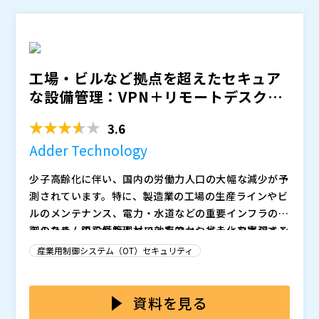
シーデバイスが多く存在し、これらは古いOSを使用し
さらに、OTネットワークは、新旧設備の継ぎ足し運用
マジセミ株式会社（
）
ているため、管理用のエージェントやセキュリティソフ
や多様なデバイスの混在により、複雑化が進んでいま
※共催、協賛、協力、講演企業は将来的に追加、削除さ
トの導入が難しいのが現状です。
す。加えて、生産ラインの変更に伴いネットワーク構成
れる可能性があります。
も頻繁に見直されるため、OT管理者であっても接続状
このような状況では、「誰も知らない端末がネットワー
工場・ビルなど拠点を超えたセキュア
況を正確に把握できないケースが珍しくありません。
クに接続されている」といった状況もあるのではないで
な設備管理：VPN＋リモートデスクト
しょうか。
ップに代わる新たな選択...
本セミナーでは、エージェントレスでネットワーク管理
3.6
が可能な「AX-Network-Manager（AX-NM）」を活用
し、IT管理者が直面するOTセキュリティ管理の課題を
Adder Technology
解決する具体的な方法を詳しく解説します。
「AX-Network-Manager（AX-NM）」は、アラクサラ
少子高齢化に伴い、国内の労働力人口の大幅な減少が予
ネットワークスが提供するネットワーク運用管理ソフト
測されています。特に、製造業の工場の生産ラインやビ
ウェアです。エージェント不要で、スイッチやルーター
ルのメンテナンス、電力・水道などの重要インフラの制
から接続端末の情報（MACアドレス、IPアドレス、接続
これにより、エージェント導入が難しいOT環境でも、
御システムの設備管理といったファシリティマネジメン
このため、限られた人材で効率的かつ省人化を実現する
ポートなど）を自動収集し、正確なトポロジーマップを
いつ・どこで・何が接続されているのかを一目で把握で
ト分野では、人材確保が一層困難になっています。
ため、複数拠点やシステムを遠隔からセキュアに統合管
自動作成します。また、トレーサビリティ機能により、
きます。その結果、不正端末の検出やライン変更時の端
産業用制御システム（OT）セキュリティ
理するシステムが強く求められています。
端末の接続状況や位置をリアルタイムで可視化します。
末追跡、感染時の調査負担を大幅に軽減します。さら
また、OTだけでなくITネットワークも単一のインター
コントロールルームへの遠隔メンテナンスには、VPNと
に、自動遮断機能により、マルウェア感染が発生した場
フェースで監視・管理できるため、一般ITセキュリティ
リモートアクセスは一般的なソリューションとして広く
資料を見る
合でも、ファイアウォールと連携して異常な挙動をエッ
との統合管理も可能となります。
使用されています。具体的には、VPNを使用して遠隔の
ジスイッチレベルで即座に隔離することができます。
アラクサラネットワークスは、ネットワークセキュリテ