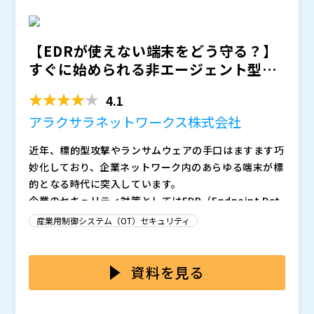
新旧混在環境でも追加開発を最小限に抑えた標準化対応
株式会社大阪エヌデーエス（
）
岡谷システム株式会社（
）
が可能です。 さらに、国内技術による導入支援・教育
株式会社オープンソース活用研究所（
）
株式会社オープンソース活用研究所（
）
プログラム・認証取得サポートを通じて、装置メーカー
マジセミ株式会社（
）
マジセミ株式会社（
）
【EDRが使えない端末をどう守る？】
がスムーズにOPC UA化を進められる具体的なステップ
※共催、協賛、協力、講演企業は将来的に追加、削除さ
※共催、協賛、協力、講演企業は将来的に追加、削除さ
すぐに始められる非エージェント型セ
を、事例を交えて紹介します。
れる可能性があります。
れる可能性があります。
キュリティ強化の実践法...
4.1
アラクサラネットワークス株式会社
近年、標的型攻撃やランサムウェアの手口はますます巧
妙化しており、企業ネットワーク内のあらゆる端末が標
的となる時代に突入しています。
企業のセキュリティ対策としてはEDR（Endpoint Det
ection and Response）の導入が一般的ですが、製造
産業用制御システム（OT）セキュリティ
現場のIoT機器やレガシーシステム、個人所有のBYOD
端末など、EDRを適用できない端末は依然として可視化
また、EDRを既存の端末に適用するにはOSやハードウ
や監視が不十分であり、“見えないリスク”として攻撃者
ェアのアップグレードを伴うケースもあり、対応端末の
資料を見る
の標的となりやすくなっています。
数が多い場合、高額な導入コストや工数が膨らんでしま
い、現実的な対策として導入・運用が困難になるケース
それでは、EDRでは保護しきれない端末には、どのよう