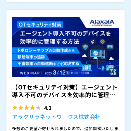
も少なくありません。
な対策が有効なのでしょうか。
その一つの手法として注目されているのが、「非エージ
ェント型」のセキュリティ対策です。これは、端末にソ
フトウェアをインストールすることなく、ネットワーク
越しに端末の挙動や通信を監視・分析するアプローチで
本セミナーでは、アラクサラネットワークスが提供する
あり、EDRが導入できない環境でもリスクを可視化し、
ネットワーク可視化・監視ソリューション「AX-Netwo
攻撃の兆候を早期に察知することが可能になります。
rk-Manager」、およびフォーティネット社のNDRソリ
ューション「FortiNDR」や脅威検知・分析ツール「Fo
エージェントを導入できない産業用制御システム（IC
rtiDetector」を通じて、EDR非対応端末を含むネット
S）や監視カメラといったIoT機器、私物端末（BYOD）
ワーク全体を守るための“非エージェント型セキュリテ
などの管理が難しい端末群、また業務影響やコスト・工
ィ強化の実践法”をご紹介します。
数の観点からOSのアップデートが難しい端末に対して
・EDRでは対応できない端末のセキュリティ対策に悩ん
も、“見える化”と“リアルタイム監視”を実現する仕組み
でいる情シス・セキュリティ担当者の方 ・製造業・イ
【OTセキュリテイ対策】エージェント
をどう構築すべきか、現場に無理なく導入するためのス
ンフラ・医療など、レガシー機器やIoT機器が多く存在
テップやユースケースを交えながら、実践的に解説しま
する現場を担当されている方 ・ネットワーク構成が複
アラクサラネットワークス株式会社（
）
導入不可のデバイスを効率的に管理す
す。
雑で、機器の棚卸や可視化が十分にできていないと感じ
株式会社オープンソース活用研究所（
）
る方法 ～トポロジーマ...
ている方 ・限られた人員・予算の中で“すぐに始められ
マジセミ株式会社（
）
4.2
る”セキュリティ強化策を探している方 ・非エージェン
※共催、協賛、協力、講演企業は将来的に追加、削除さ
アラクサラネットワークス株式会社
ト型の可視化・監視ソリューションに関心がある方
れる可能性があります。
多数のご要望が寄せられましたので、追加開催いたしま