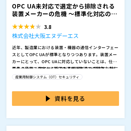
OPC UA未対応で選定から排除される
T部門と現場の認識が噛み合わず、議論が進まない」
といった“あるある”に心当たりはないでしょうか。
装置メーカーの危機 ～標準化対応の必
自動車産業全体でサイバーセキュリティ対応が求められ
要性と、既存製品も...
る中、JAMA（日本自動車工業会）とJAPIA（日本自動
3.8
車部品工業会）は、業界共通の基準として自動車産業サ
イバーセキュリティガイドラインおよびチェックシート
さらに、工場・製造現場におけるOT環境特有のリスク
株式会社大阪エヌデーエス
を策定・公開しています。
に対応するため、工場領域版のガイドラインおよびチェ
近年、製造業における装置・機器の通信インターフェー
ックシート（ドラフト版）が2025年10月17日に追加公
スとしてOPC UAが標準となりつつあります。装置メー
開され、製造現場における具体的なセキュリティ対策を
本セミナーでは、JAMA / JAPIA が公開している、工場
カーにとって、OPC UAに対応していないことは、仕様
示しています。
領域まで対象が広がったサイバーセキュリティガイドラ
要件の段階で選定から外される要因となり得ます。特に
このように、OPC UA対応の遅れは市場での競争力を左
インおよびチェックシートを前提に、工場OTセキュリ
グローバル市場ではその傾向が顕著であり、対応の遅れ
右する重要課題となっています。 しかし現実には、既
ティにおいて 多岐にわたるチェック項目の中から、ど
また、ITとOTの双方に精通した岡谷システムが提供す
産業用制御システム（OT）セキュリティ
が競争力の低下に直結する可能性があります。
に稼働している多様な装置や異なる通信プロトコルが混
こまで対応すべきかを判断するための「優先順位付け」
るIT/OT統合支援サービスと、TXOne Networksが提
在しており、全てを新製品に置き換えるのは非現実的で
また、既存設備の制御ソフトや通信仕様がメーカーごと
の考え方を整理します。
供する資産情報の収集・可視化からエンドポイント保
す。
に異なるため、一律の標準化対応が困難という課題もあ
資料を見る
護、ネットワーク防御まで対応するOT特化型セキュリ
・工場OTセキュリティにこれから着手する必要がある
ります。 さらに、旧機器の改修にはコスト・開発工
ティソリューションを活用し、ガイドラインに沿った具
方 ・自工会・部工会ガイドラインをどう実装すべきか
数・稼働停止リスクが伴うため、現場では「既存を活か
本セミナーでは、既存設備を生かしながら段階的にOP
体的な実装イメージをご紹介します。
悩んでいる方 ・すでに対策を進めているが、全体像や
しながら対応する方法」が求められています。
C UA対応を実現する方法を解説します。 ソフトウェア
優先順位に不安がある方 ・IT部門・製造現場の双方の
岡谷エレクトロニクス株式会社（
）
ゲートウェイや通信変換ツールなどを活用することで、
視点でセキュリティを整理したい方
TXOne Networks Japan 合同会社（
）