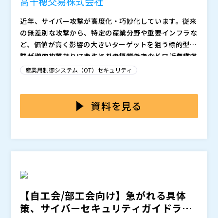
高千穂交易株式会社
が可能な「AX-Network-Manager（AX-NM）」を活用
近年、サイバー攻撃が高度化・巧妙化しています。従来
し、IT管理者が直面するOTセキュリティ管理の課題を
の無差別な攻撃から、特定の産業分野や重要インフラな
解決する具体的な方法を詳しく解説します。
「AX-Network-Manager（AX-NM）」は、アラクサラ
ど、価値が高く影響の大きいターゲットを狙う標的型攻
ネットワークスが提供するネットワーク運用管理ソフト
撃が増加しており、さらにその標的のネットワーク構成
これらの攻撃は、ITセキュリティだけでなく、近年ITと
ウェアです。エージェント不要で、スイッチやルーター
や業務プロセス、脆弱性など、あらゆる情報を徹底的に
OTの融合が進む中で、比較的セキュリティ対策が手薄
から接続端末の情報（MACアドレス、IPアドレス、接続
これにより、エージェント導入が難しいOT環境でも、
産業用制御システム（OT）セキュリティ
調査し、最も効果的な脆弱性を狙う手法が多用されてい
なOT環境にシフトしつつあり、製造業の持続的な運用
ポートなど）を自動収集し、正確なトポロジーマップを
いつ・どこで・何が接続されているのかを一目で把握で
ます。
に重大な脅威を及ぼしています。
OT環境は、従来は物理的に隔離された環境での運用が
自動作成します。また、トレーサビリティ機能により、
きます。その結果、不正端末の検出やライン変更時の端
基本で、監視カメラや入退室管理システムなどの物理セ
資料を見る
端末の接続状況や位置をリアルタイムで可視化します。
末追跡、感染時の調査負担を大幅に軽減します。さら
また、OTだけでなくITネットワークも単一のインター
キュリティに依存してきました。しかし、ITとOTネッ
に、自動遮断機能により、マルウェア感染が発生した場
フェースで監視・管理できるため、一般ITセキュリティ
トワークが融合し、さらに攻撃手法が高度かつ巧妙化し
・入退室記録の改ざん：不正アクセスの痕跡を隠蔽し、
合でも、ファイアウォールと連携して異常な挙動をエッ
との統合管理も可能となります。
ている中で、物理的な侵入がサイバー攻撃の一部として
攻撃者が施設内部での操作を行えるようになる。 ・設
ジスイッチレベルで即座に隔離することができます。
アラクサラネットワークスは、ネットワークセキュリテ
利用されるケースも増加しており、以下のようなリスク
備への物理的アクセス：USBマルウェアや直接的な機器
ィのリーダーである米国フォーティネット社のグループ
が懸念されています：
改ざんによるOT環境への影響。 ・物理セキュリティシ
これらのリスクを最小化するには、OTセキュリティと
会社として、セキュリティ分野で緊密なパートナーシッ
ステム自体の脆弱性：監視カメラや入退室管理システム
物理セキュリティを一元的に管理し、相互に補完し合う
プを築いています。
その一環として、セッションの中では、フォーティネッ
がサイバー攻撃の足掛かりとなる。
対策を講じる必要があります。
ト社の最新デセプションソリューション「FortiDecep
【自工会/部工会向け】急がれる具体
本セミナーでは、工場のOT資産（PLC、SCADA、RTU
tor」との連携事例についてもご紹介します。
策、サイバーセキュリティガイドライ
など）と物理セキュリティ機器（監視カメラ、入退室管
※デセプションとは、攻撃者を欺き、偽の情報や環境を