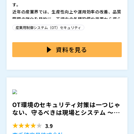
す。
近年の産業界では、生産性向上や運用効率の改善、品質
管理の強化を目的に、工場内の各種設備や装置から得ら
れるデータ活用が急速に拡大しています。それに伴い、
産業用制御システム（OT）セキュリティ
従来は工場内のクローズドな環境で運用されていたOT
この状況により、これまで現場の担当者が管理していた
（Operational Technology）ネットワークが外部と
OTネットワークについても、IT部門のセキュリティ担
接続されるケースが増え、サイバー攻撃リスクが高まっ
当者が統合的なセキュリティ管理を求められるようにな
資料を見る
ています。
っています。
しかし、OTネットワークの管理は、一般的なITネット
ワークと本質的に異なります。
OTネットワークは、物理的な設備やプロセスを制御す
るため、リアルタイム性と安全性を最優先し、停止が許
されない環境で運用されます。また、OT環境にはレガ
シーデバイスが多く存在し、これらは古いOSを使用し
さらに、OTネットワークは、新旧設備の継ぎ足し運用
ているため、管理用のエージェントやセキュリティソフ
や多様なデバイスの混在により、複雑化が進んでいま
OT環境のセキュリティ対策は一つじゃ
トの導入が難しいのが現状です。
す。加えて、生産ラインの変更に伴いネットワーク構成
ない、守るべきは現場とシステム ～PL
も頻繁に見直されるため、OT管理者であっても接続状
このような状況では、「誰も知らない端末がネットワー
CやSCADAなど...
況を正確に把握できないケースが珍しくありません。
クに接続されている」といった状況もあるのではないで
3.9
しょうか。
本セミナーでは、エージェントレスでネットワーク管理