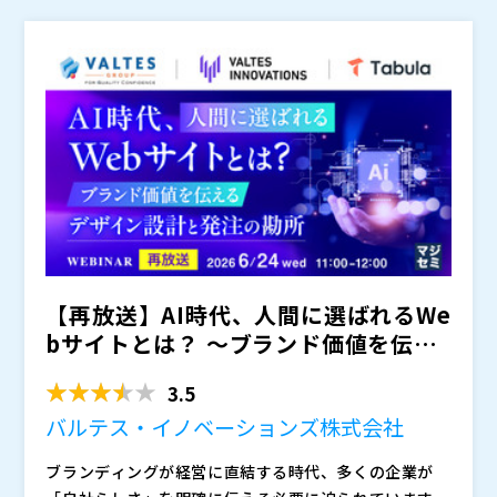
とで、AIが普及した時代においても確実に見込み顧客と
※共催、協賛、協力、講演企業は将来的に追加、削除さ
接点を持ち、質の高いリードを創出する方法を具体的に
れる可能性があります。
解説します。
【再放送】AI時代、人間に選ばれるWe
bサイトとは？ 〜ブランド価値を伝え
るデザイン設計と発...
3.5
バルテス・イノベーションズ株式会社
ブランディングが経営に直結する時代、多くの企業が