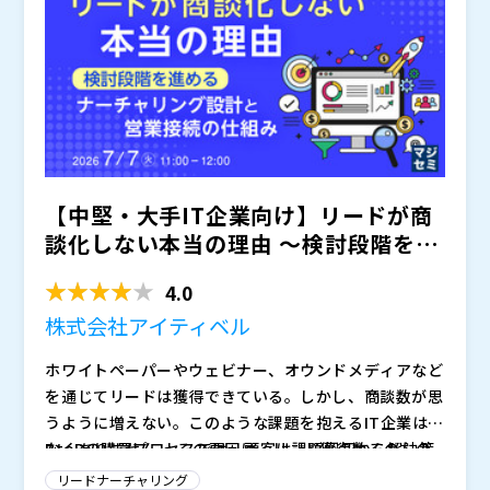
えながら、費用対効果の観点で比較し、自社に合った使
い分けを整理することです。
【中堅・大手IT企業向け】リードが商
談化しない本当の理由 ～検討段階を進
めるナーチャリング設...
4.0
株式会社アイティベル
ホワイトペーパーやウェビナー、オウンドメディアなど
を通じてリードは獲得できている。しかし、商談数が思
うように増えない。このような課題を抱えるIT企業は少
なくありません。 その要因は、リード獲得数そのもの
BtoBの購買プロセスでは、顧客は課題認知から解決策
ではなく、獲得後の検討促進や営業接続の設計にあるケ
収集、比較検討、意思決定へと段階的に進んでいきま
リードナーチャリング