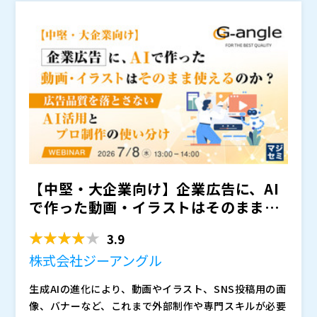
3%という高い商談化率を実現しています。 本ウェビナ
れる可能性があります。
ーでは、その具体的な成功の型を伝授します。
【中堅・大企業向け】企業広告に、AI
で作った動画・イラストはそのまま使
えるのか？ ～広告品質...
3.9
株式会社ジーアングル
生成AIの進化により、動画やイラスト、SNS投稿用の画
像、バナーなど、これまで外部制作や専門スキルが必要