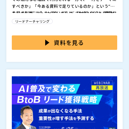
すべきか」「今ある資料で足りているのか」という“作
る前の判断”で止まってしまうケースが少なくありませ
ホワイトペーパーはダウンロードされていても、購買フ
ん。 特に最近では、用語解説や基礎解説系はひと通り
ェーズにマッチしていなければ、読み手の感情を動かせ
リードナーチャリング
揃えたものの、反応が落ちてきたと感じる企業も増え、
ず、商談や営業活動につながりません。例えば、比較検
次に作る一本をなかなか決められないという声があがっ
討フェーズにいる人に基礎的コンテンツを渡しても「知
本セミナーでは、ホワイトペーパーの役割を購買フェー
ています。
りたいのはそこではない」となり、次の意思決定につな
ズ別に整理し、課題認識・情報収集・比較検討それぞれ
資料を見る
がらないまま終わり、つながりが途絶えてしまうことも
で「顧客の検討を一歩進める」ために必要なテーマ設計
あります。 自社の製品・サービスと見込み顧客を良質
の考え方を解説します。 AIの普及で基礎的な情報は得
株式会社アイティベル（
）
な情報(ホワイトペーパー)でつなぐには、購買フェーズ
やすくなる一方、顧客が必要とするのは“自社に当ては
マジセミ株式会社（
）
を分解して次の一本を決める必要があります。
めた判断”を左右する材料です。フェーズごとに何を提
※共催、協賛、協力、講演企業は将来的に追加、削除さ
示すれば意思決定が進むのかを明確にした上で、次に作
れる可能性があります。
るべき一本の優先度の付け方をナーチャリングの視点も
交えて解説します。 SIやソフトウェア、インフラ、セキ
ュリティなどの商材を扱う中堅～大手IT企業様にオスス
メの内容です。