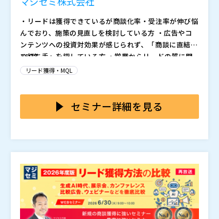
マジセミ株式会社
・リードは獲得できているが商談化率・受注率が伸び悩
んでおり、施策の見直しを検討している方 ・広告やコ
ンテンツへの投資対効果が感じられず、「商談に直結す
る打ち手」を探している方 ・営業からリードの質に関
160名
するフィードバックが多く、マーケと営業の連携改善に
Zoom ※URLは直前にメールにてご連絡いたします。
リード獲得・MQL
課題を感じている方 ・失注や長期化する商談サイクル
※「osslabo.com」「majisemi.com」からのメール
の根本原因を、リード獲得の設計段階から解消したい方
が迷惑メールとならないよう、メールの設定をご確認く
ださい。
マジセミ株式会社 寺田 雄一
セミナー詳細を見る
「リードは取れているのに、商談にならない」「商談に
なっても、結局失注してしまう」――そう感じているマーケ
ター・営業担当者は多いのではないでしょうか。 原因
の多くは、リード獲得の設計段階にあります。数を集め
株式会社AdAI 江藤 久昌
ることに最適化された施策は、商談の質や受注率と乖離
「リードは取れているのに、商談化率も受注率も伸び悩
しやすく、失注の連鎖を生みやすい構造になっていま
む」「営業から
と返ってくる」――その原因は、マーケ・I
す。 本セッションでは、マジセミが年間1,400回以上の
S・営業の3部門が抱える「温度感の分断」にありま
ウェビナー開催実績から導き出した、「最初から商談に
す。各部門が「リードを渡す」ことで責任を果たしたつ
株式会社デボノ 栗山 知之
直結するリードをどう設計・獲得するか」の具体的なノ
もりでも、500件のリードが商談50件、受注3件にまで
「せっかく工数をかけてホワイトペーパーを作ったの