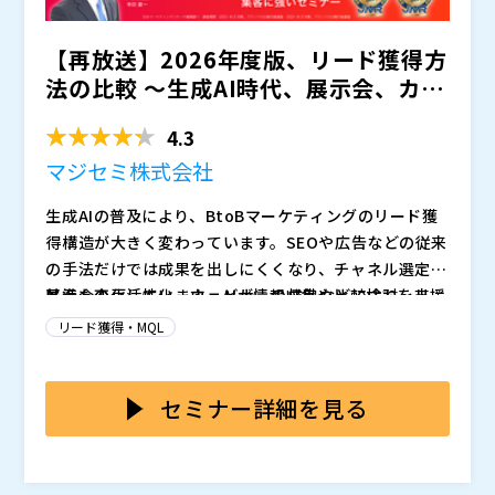
ウハウをお伝えします。失注の連鎖を断ち切るための実
急減する構造からは抜け出せません。 本講演では、累
に、商談に繋がっていない」「DLはされているのに、
践的なアクションプランを解説します。
計400開催・10,000人以上のBtoBウェビナーを支援し
その後の動きがない」ホワイトペーパーを作成したこと
【再放送】2026年度版、リード獲得方
てきた知見をもとに、リードと商談の間に「0.5次商
がある方の中でも、こうした手応えのなさを感じている
株式会社シャノン 川畑 滉平
談」という新しい接点を置く設計思想をお伝えします。
マーケティング担当者は多いのではないでしょうか。
「すでに手元にあるリスト（過去失注・休眠リード）か
法の比較 ～生成AI時代、展示会、カン
ウェビナーを起点に、BANT情報を商談前に揃えること
こうした成果が中々出にくい状況が続くと、継続的な運
ら、追加の広告費をかけずに最速で商談を生み出す方
ファレンス、比較...
4.3
で、商談化率10%→25%、受注率5%→15%を実現する
用自体が難しくなってしまうケースも多く見られます。
法」に特化してお伝えします。
具体的な打ち手を、20分で凝縮してお届けします。
本パートでは、ホワイトペーパーが商談につながらない
「MAを導入したものの、月2回の一斉メルマガを全リス
マジセミ株式会社
4つの要因を整理し、成果を出すために本当に重要なポ
トに送るだけになっている」 「サイトへの再訪データ
イントについて解説します。
は飛んでくるが、営業が動いてくれず放置されている」
生成AIの普及により、BtoBマーケティングのリード獲
このような課題を抱えていませんか？
少人数のマーケティングチームが成果を挙げるための最
得構造が大きく変わっています。SEOや広告などの従来
短ルートは、やみくもに集客の量を増やすことではな
の手法だけでは成果を出しにくくなり、チャネル選定の
く、BOFU（商談層）から逆算して既存資産を活かすこ
基準も変化しています。AIが情報収集や比較検討を支援
展示会の再活性化、ウェビナーの成熟などにより、リー
とです。 MAのスコアリングに頼らない「3つの条件」
マジセミ株式会社 代表取締役 寺田 雄一 ウェビナー
する今、企業は“どの手法が最も効果的か”を改めて見極
ド獲得手法は多様化しました。しかし、チャネルごとに
リード獲得・MQL
による売れる予兆の捉え方や、営業が5分以内に動きた
（Webセミナー）の集客・運営サービス「マジセミ」
める必要があります。
コストやリソース、得られるリードの質が異なり、単純
くなる「解釈付き送客」の文面、そして全社展開を急が
を起業、代表取締役社長。ITやものづくり関連のウェビ
な比較では最適解を見出しにくい状況です。その結果、
本セミナーでは、展示会、カンファレンス、比較広告、
ず「協力的な営業1人」と成果を作るスモールスタート
ナーを年間1,200回運営。野村総合研究所（NRI）出
株式会社AdAI 代表取締役 江藤 久昌 GMOインターネ
マーケ担当者は限られた予算の中でどの施策に注力すべ
ウェビナーといった主要チャネルを俯瞰し、それぞれの
セミナー詳細を見る
の鉄則など、1ヶ月で最初の商談を作るための4週間プ
身。NRIでは社内ベンチャーとして、当時国内トップシ
ット株式会社（現GMOインターネットグループ株式会
きか判断が難しくなっています。
特徴と活用シーンを整理します。生成AI時代におけるリ
ランを短時間に凝縮してお届けします。
ェアであるオープンソース・サポートサービス「Open
社）にてセールス・マーケティングに従事。その後、中
ード獲得の現状を踏まえ、各手法の長所・課題を比較検
マジセミ株式会社（
）
Standia」を起業。その後、マジセミやクラウドID管理
小企業向け広告代理店の創業メンバーとしてCOOに就
株式会社デボノ 執行役員 栗山 知之 2011年に株式会
討することで、自社に最適なチャネル戦略を考える機会
マジセミ株式会社（
）