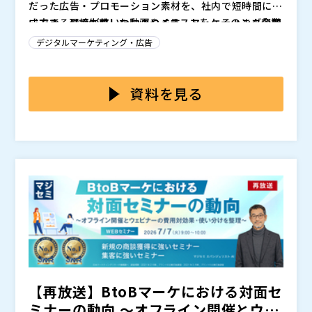
だった広告・プロモーション素材を、社内で短時間に作
成できる環境が整いつつあります。マーケティング部門
一方で、AIで生成した動画やイラストを、そのまま企業
では、限られた人員や予算の中でコンテンツ制作を進め
広告や公式プロモーションに利用してよいかどうかは慎
デジタルマーケティング・広告
なければならず、AIを活用することで、アイデア出しや
重に判断する必要があります。見た目の違和感や品質の
ラフ制作、簡易な素材作成を効率化できる場面も増えて
粗さ、ブランドトーンとの不一致などが残ったまま公開
本セミナーでは、企業が制作するAI生成動画・イラスト
います。特に中堅・大企業においては、複数媒体への展
してしまうと、広告効果が出ないだけでなく、企業イメ
の活用可能性と、公式利用時に見落としがちな品質・ブ
資料を見る
開や継続的な情報発信が求められるため、制作スピード
ージの低下や炎上、ブランド毀損につながる可能性があ
ランド毀損リスクを整理しながら、AI活用とプロ制作を
と広告品質の両立が大きな課題になっています。
ります。AIで「作れること」と、企業の公式コンテンツ
いかに使い分けるべきかを解説します。実際に生成AIに
株式会社ジーアングル（
）
として「使えること」は同じではなく、AIに任せていい
よる画像作成のデモやクオリティ評価を交え、AIが有効
マジセミ株式会社（
）
ものと、人の判断やプロによる制作が必要なものを見極
な領域と、人の判断やプロの制作力が必要な領域を切り
※共催、協賛、協力、講演企業は将来的に追加、削除さ
めることが重要です。
分けます。自社の広告制作にAIを取り入れたい一方で、
れる可能性があります。
公式利用に不安があるマーケティング・広報・販促部門
の方におすすめのセミナーです。
【再放送】BtoBマーケにおける対面セ
ミナーの動向 ～オフライン開催とウェ