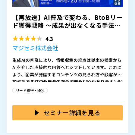
【再放送】AI普及で変わる、BtoBリー
ド獲得戦略 ～成果が出なくなる手法、
重要性が増す手法...
4.3
マジセミ株式会社
生成AIの普及により、情報収集の起点は従来の検索から
AIを介した直接的な回答へとシフトしています。これに
より、企業が発信するコンテンツの見られ方や顧客が比
較検討するプロセスそのものが変化しつつあります。B
これまで多くの企業が依存してきたSEOやリスティング
toBマーケティング担当者にとっては、従来の検索エン
広告、比較サイトは、生成AIが情報探索の中心となるに
リード獲得・MQL
ジン最適化や広告への依存だけではリード獲得が難しく
つれて成果が出にくくなっています。顧客は検索結果を
なり、新しい顧客接点の設計が求められる状況です。
クリックするのではなく、AIによる要約回答で意思決定
本セミナーでは、生成AI時代に有効となるリード獲得の
を進めるようになり、従来型のデジタル広告や比較サイ
新戦略を提示します。従来のSEOや広告施策が縮小する
セミナー詳細を見る
トの影響力は相対的に低下しています。結果として、マ
一方で、信頼性のあるデータ基盤を持つメディアを活用
ーケティング担当者は「数を打つ」発想から脱却し、新
した集客や、ウェビナー・展示会といったイベント施策
マジセミ株式会社（
）
たな集客経路を模索せざるを得なくなっています。
の価値が再評価されています。これらを組み合わせるこ
マジセミ株式会社（
）