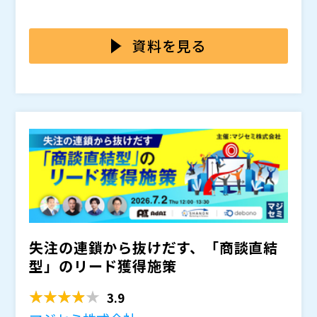
ースが多く見られます。
す。そのため、商談を増やすには問い合わせを待つので
はなく、見込み顧客の検討段階を一歩ずつ前に進める仕
本セミナーでは、IT企業の購買プロセスを踏まえなが
組みが必要です。 また、資料ダウンロードやウェビナ
ら、商談を生む仕組み作りについて解説します。
資料を見る
ー参加などの行動は、検討が進んだサインでもありま
ナーチャリング施策を「情報発信」で終わらせず、「商
す。こうした変化を捉え、適切な情報提供やフォローを
談創出」につなげるための実践的な考え方をご紹介しま
行うことが商談創出につながります。
す。
株式会社アイティベル（
）
マジセミ株式会社（
）
※共催、協賛、協力、講演企業は将来的に追加、削除さ
れる可能性があります。
失注の連鎖から抜けだす、「商談直結
型」のリード獲得施策
3.9