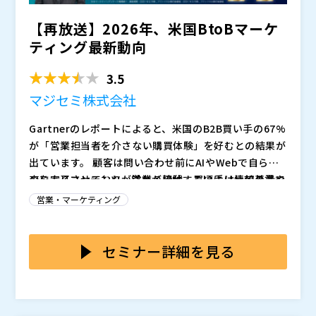
【再放送】2026年、米国BtoBマーケ
ティング最新動向
3.5
マジセミ株式会社
Gartnerのレポートによると、米国のB2B買い手の67%
が「営業担当者を介さない購買体験」を好むとの結果が
出ています。 顧客は問い合わせ前にAIやWebで自ら調
査を完了させており、営業が接触する頃には比較基準や
AIによりコンテンツが溢れる現代、買い手は情報の量で
候補がすでに固まっていると言えます。 Forresterの予
はなく「自社にとっての価値の明確さ」を求めていま
営業・マーケティング
測では、最終判断において製品専門家よりも生成AIを信
す。 単なる資料提供では不十分で、顧客が「自社に合
頼する層が増加しており、これからのマーケティング
う」と確信できる「理解形成」のプロセス設計が不可欠
営業を急がず、かつ信頼を築く接点として今、ウェビナ
は、営業と会う前の「空白の時間」にどう介入するかが
です。 発見され、比較の中で選ばれ、深く納得しても
ーの重要性が再認識されています。 売り手の話したい
セミナー詳細を見る
勝負の分かれ目です。
らう。 この3つのステップをスムーズに進める体験を提
ことではなく、買い手が知りたい「比較基準」や「失敗
供できなければ、どれほど優れた製品でも検討の土台に
しない要点」をテーマに据えることで、ウェビナーは商
マジセミ株式会社（
）
乗ることすら叶いません。
談への強力な橋渡しとなります。 マジセミでは、適切
マジセミ株式会社（
）
なテーマ設計と開催直後の全申込者フォローにより、1
※共催、協賛、協力、講演企業は将来的に追加、削除さ