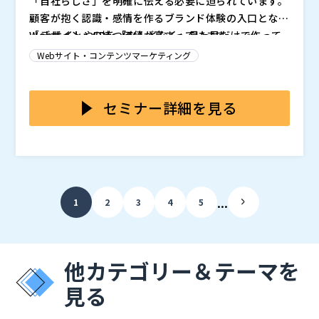
「自社らしさ」を明確に伝える必要に迫られています。
顧客が抱く認識・感情を作るブランド体験の入口となる
「デザイン」の持つ価値が高まっています。
WebサイトやLPを「なんとなく」見た目だけで作って
しまっていませんか？ AIの普及により制作自体は手軽
Webサイト・コンテンツマーケティング
になったものの、ブランドの価値を正しく伝えるために
は、企業の想いや世界観を言語化・構造化する力が欠か
本セミナーでは、見た目だけに頼らない「伝わるデザイ
せません。ところが、戦略設計や情報整理のプロセスが
ン」を実現する情報設計の手法と、そこで使われるAIを
セミナー詳細を見る
抜け落ちている企業がまだまだ多いのが実情です。
解説します。 前半では、ブランド戦略をデザインに落
とし込む具体的なプロセスを解説。 さらに、要件整
※当日いただいたご質問は後日開催企業より直接回答さ
理、情報設計、ビジュアル制作といった各工程における
せていただきます。
生成AI（ChatGPT、Claude、Figma Make、Photos
バルテス・イノベーションズ株式会社（
）
hop AIなど）の活用方法を紹介します。 後半では、「F
タビュラ株式会社（
）
...
1
2
3
4
5
igma Makeを用いたAI単独生成」と、「AIを活用し人
バルテス・ホールディングス株式会社（
）
間が主導で設計する」２つのアウトプットを比較しどこ
マジセミ株式会社（
）
に差が生まれるのかを考察することで デザインを行
※共催、協賛、協力、講演企業は将来的に追加、削除さ
う、あるいは依頼するにあたり役に立つ考え方や、評価
れる可能性があります。
他カテゴリー＆テーマを
軸を解説します。
見る