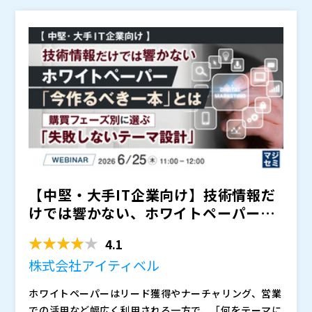
サービス「Keyspider」など次々と新規事業を創出す
任し、1,000社超の取引実績を構築。2023年、株式会社
社エルテス（東証グロース）入社。WEBリスク対策ソ
を提供します。
※共催、協賛、協力、講演企業は将来的に追加、削除さ
る、50代起業家。
AdAIを設立しCEOに就任。ウェビナー運用代行「WPO
リューションの企画・提案を行い、企業のSNS利用実態
れる可能性があります。
プラン」とアーカイブ配信メディア「Webinar Stoc
を汲み取り、サービス開発にも携わる。 2014年に株式
株式会社シャノン マーケティング部 川畑 滉平 ISマネ
k」を展開し、ウェビナーからアーカイブ配信まで一貫
会社デボノの前身となる株式会社インロビへ入社。 執
ージャーとして15名規模の組織構築を牽引後、現在は
したリード獲得支援を提供。「AIで最適化し、人が伴走
行役員としてホワイトペーパーや営業資料等の制作自動
メール・ウェビナー等認知後の育成施策に従事。現場の
して成果を届ける」AI-First BPOを掲げ、ウェビナー
化を支援をする「サブスクリプション型資料制作サービ
泥臭いIS知見とマーケ施策を融合し、広告の先にある
マジセミ株式会社（
）
マーケティング事業を拡大中。
ス」の指揮を取る。
『商談を生む仕組み』を追求。明日から即実践できるリ
株式会社AdAI（
）
ード育成術を等身大でお伝えします。
株式会社デボノ（
）
株式会社シャノン（
）
マジセミ株式会社（
）
※共催、協賛、協力、講演企業は将来的に追加、削除さ
れる可能性があります。
【中堅・大手IT企業向け】技術情報だ
けでは響かない、ホワイトペーパー
「今作るべき一本」とは ...
4.1
株式会社アイティベル
ホワイトペーパーはリード獲得やナーチャリング、営業
での活用など幅広く利用される一方で、「何をテーマに