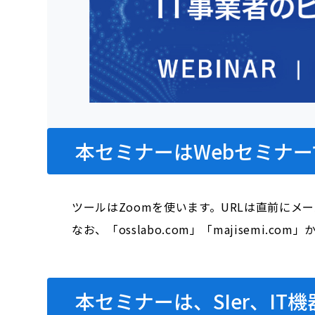
本セミナーはWebセミナー
ツールはZoomを使います。URLは直前にメ
なお、「osslabo.com」「majisem
本セミナーは、SIer、I