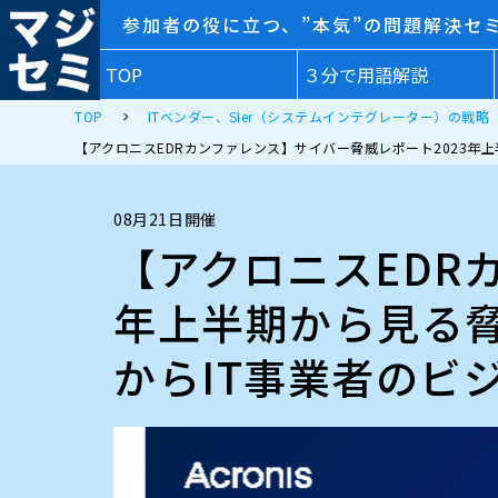
参加者の役に立つ、”本気”の問題解決セ
TOP
３分で用語解説
TOP
ITベンダー、SIer（システムインテグレーター）の戦略
【アクロニスEDRカンファレンス】サイバー脅威レポート2023年
08月21日開催
【アクロニスEDR
年上半期から見る脅
からIT事業者のビ