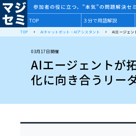
参加者の役に立つ、”本気”の問題解決セ
TOP
３分で用語解説
TOP
AIチャットボット・AIアシスタント
AIエージェ
03月17日開催
AIエージェントが
化に向き合うリー