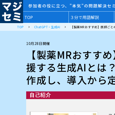
参加者の役に立つ、”本気”の問題解決セ
TOP
３分で用語解説
TOP
ChatGPT・生成AI
【製薬MRおすすめ】医師ごと
10月28日開催
【製薬MRおすす
援する生成AIとは
作成し、導入から