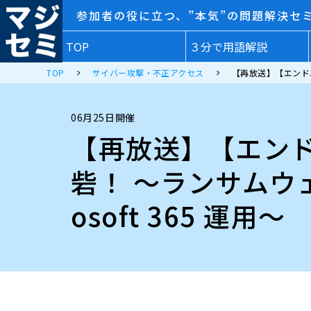
参加者の役に立つ、”本気”の問題解決セ
TOP
３分で用語解説
TOP
サイバー攻撃・不正アクセス
【再放送】【エンドユ
06月25日開催
【再放送】【エン
砦！ ～ランサムウ
osoft 365 運用～