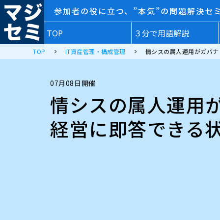
参加者の役に立つ、”本気”の問題解決セ
TOP
３分で用語解説
TOP
IT資産管理・構成管理
情シスの属人運用がガバナ
07月08日開催
情シスの属人運用が
経営に即答できる