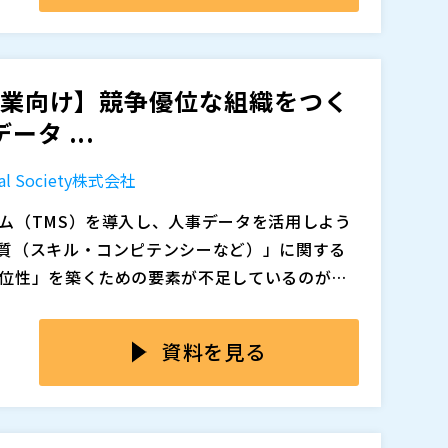
人事 人事部長／Market HRP 荒川 真実 氏
、人材不足という経営課題を解決に導くため
ノロジー事業本部 Data Platform Tec
使える実践的手法をご紹介します。
の企業向け】競争優位な組織をつく
。お申込された方には、開催前日までにセミナーの
タ ...
ング株式会社（
）
。メールが届かない場合は、迷惑メールフォルダ
lobal Society株式会社
知らせください。同業他社、および個人の方の
すので、予めご了承ください。
させる役割・報酬・評価制度 ミドルシニア社員の
ム（TMS）を導入し、人事データを活用しよう
追加、削除される可能性があります。
必須課題です。 しかし、多くの企業で再雇用は
質（スキル・コンピテンシーなど）」に関する
」を基準に設計された等級・報酬・評価制度の限
位性」を築くための要素が不足しているのが現
低下や組織硬直を生んでいます。 本講演では再
整備だけでは十分とは言えません。 制度の本来
実現に必要な人材の質を定義し、その「ものさ
の実現に必要な「人材の質（ものさし）」を正
の視点と、役割・報酬・評価を見直す実践的な
して選び取れる環境があってこそ、制度は仕組
けることで、タレントマネジメントを高度化す
とが不可欠です。しかし、多くの企業ではタレ
資料を見る
変更の背景と企業の狙いをふまえながら、ミドル
取得し、PDCAを回しながら強い組織をつくる
入し、様々な人事データを保持しているものの、
施策の設計と実践例を解説します。
にご紹介します。
ンピテンシー）」に関しては可視化できていな
トを「従業員データを格納する場所」ではな
トシステムがデータを格納する「ハコ」と捉える
捉えています。つまり、単にデータを蓄積するの
えるべき人材の「能力」を、「測る」ことができる
改善を繰り返しているのです。その鍵となるの