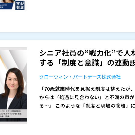
から具体的に紹介します。
まず、EYストラテジー・アンド・コンサル
【登壇者】 グロースエクスパートナーズ
ザインする――業務効率化の次に訪れる、人事
事部長 新井 よし子 氏
成功へ導くための設計思想とガバナンスの
【登壇者】 日本アイ・ビー・エム株式会社 
続いて、昨年末グロース市場に上場したエ
【登壇者】 日本アイ・ビー・エム株式会社 テク
クスパートナーズ株式会社）が、自社でのAI
hnical Specialist 長田 栞 氏
の役割」を通じ、急成長する組織において
株式会社GxP（
）
シニア社員の“戦力化”で人
か、実践に基づくリアルな知見を共有しま
最後に、日本アイ・ビー・エム株式会社（I
日本アイ・ビー・エム株式会社（
）
する「制度と意識」の連動
短期間で設計・実装から社内展開に踏み出し
M watsonx Orchestrateとは」
EYストラテジー・アンド・コンサルティ
が協働する人事の姿を示すものです。
業務変革の舞台裏」を紹介。 市場の最新動
株式会社オープンソース活用研究所（
）
グローウィン・パートナーズ株式会社
を活用し、どのように業務変革を進めてい
AIが業務に自然に溶け込み、人がより創造
マジセミ株式会社（
）
事”から“AIと共に進化する人事”へ。 
「70歳就業時代を見据え制度は整えたが、
※共催、協賛、協力、講演企業は将来的に
社が具体的にお届けします。
からは『処遇に見合わない』と不満の声が
【登壇者】 EYストラテジー・アンド・
る…」 このような「制度と現場の乖離」
ィング アソシエートパートナー 髙浪 司
ます。
その根本的な原因は、制度という“仕組み
【登壇者】 グロースエクスパートナーズ
け”が連動していないことにあります。本
事部長 新井 よし子 氏
を、最大の事業貢献へと繋げるために不可