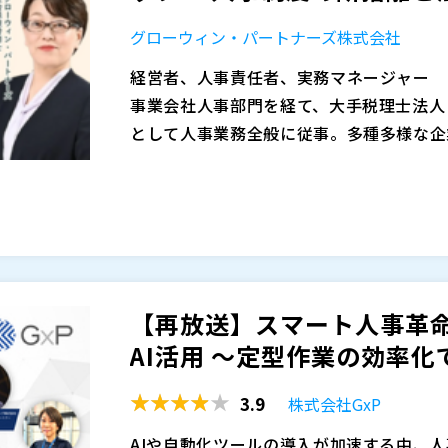
グローウィン・パートナーズ株式会社
経営者、人事責任者、実務マネージャー
事業会社人事部門を経て、大手税理士法人
として人事業務全般に従事。多種多様な企
顧問、各種規程策定および執筆業務等に勤
計、HRDXの他、人事労務デューデリジェ
2026年以降は法改正が相次ぎ、特に雇用
主導。
によって対象者が倍増する「2028年問
減少に伴う制度変更が続く今こそ、既存の
盤を整える絶好の機会です。
本セミナーでは、法改正の全体像から制度
を一気通貫でわかりやすく解説します。
【再放送】スマート人事革命 
（１）2026年以降の法改正を総まとめ 
AI活用 〜定型作業の効率化で.
大、雇用保険の適用拡大） ・育児・介護
齢者雇用 ・副業における労働時間通算の
3.9
株式会社GxP
（２）給与・勤怠・契約ルールの制度断捨
離」 （給与、勤怠、契約関連） ・「総
AIや自動化ツールの導入が加速する中、