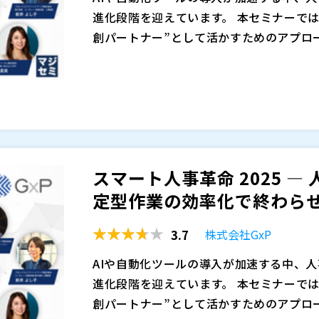
（３）人事労務改革を実現するための実践ロ
進化段階を迎えています。 本セミナーでは
抽出 ・本当にシステムの機能をフル活用し
創パートナー”として活かすためのアプローチ
活用 ・人事担当者が描く理想的なTo-Be
から具体的に紹介します。
まず、EYストラテジー・アンド・コンサル
（４）質疑応答 皆様からのご質問にお答え
ザインする――業務効率化の次に訪れる、人事
mのQ&Aボタンから承っています。 ※
成功へ導くための設計思想とガバナンスの
応えできない可能性がございます。あらか
続いて、昨年末グロース市場に上場したエ
※本セミナーは以前開催した同名セミナー
クスパートナーズ株式会社）が、自社でのAI
グローウィン・パートナーズ株式会社（
）
の役割」を通じ、急成長する組織において
スマート人事革命 2025 ―
株式会社東京海上日動パートナーズTOKI
か、実践に基づくリアルな知見を共有しま
最後に、日本アイ・ビー・エム株式会社（I
株式会社オービックビジネスコンサルタン
定型作業の効率化で終わらせな
短期間で設計・実装から社内展開に踏み出し
M watsonx Orchestrateとは」
株式会社オープンソース活用研究所（
）
が協働する人事の姿を示すものです。
業務変革の舞台裏」を紹介。 市場の最新動
3.7
マジセミ株式会社（
）
株式会社GxP
を活用し、どのように業務変革を進めてい
AIが業務に自然に溶け込み、人がより創造
※共催、協賛、協力、講演企業は将来的に
事”から“AIと共に進化する人事”へ。 
AIや自動化ツールの導入が加速する中、
社が具体的にお届けします。
進化段階を迎えています。 本セミナーでは
【登壇者】 EYストラテジー・アンド・
創パートナー”として活かすためのアプローチ
ィング アソシエートパートナー 髙浪 司