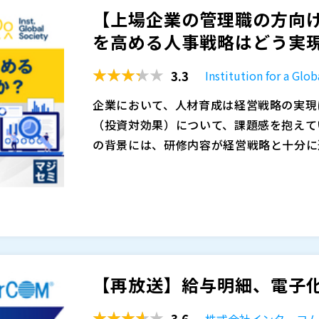
マジセミ株式会社（
）
【上場企業の管理職の方向
ツールです。まずは、現状把握のための測
が、能力データを活用したPDCAサイクル
Institution for a Global Society株式会
※共催、協賛、協力、講演企業は将来的に
を高める人事戦略はどう実現
組織づくりに向けた自分たちが必要とする
どこに競争優位のポテンシャルや課題があ
株式会社オープンソース活用研究所（
）
重要です。ものさしがあるからこそ、それ
（ものさし）を定義し、施策を実行する。
マジセミ株式会社（
）
3.3
Institution for a G
しての優位性や課題を確認することができ
続けていく。このサイクルを回し続けるこ
※共催、協賛、協力、講演企業は将来的に
果や反応も、能力の再測定することで可能
く、「実行と進化」を伴うものへと変わり
企業において、人材育成は経営戦略の実現
力」データの再測定と分析を繰り返してい
業の成功事例を交えながら、競争優位な組
（投資対効果）について、課題感を抱えて
確にし、その競争力を評価できるようにな
人的資本経営を本格的に進めたい企業にと
の背景には、研修内容が経営戦略と十分に
果的なタレントマネジメントを実施するた
践は避けては通れません。 「競争力の源
ルやマインドセットが効果的に強化されて
経営戦略と連動しない人事戦略が生まれて
とが重要なのです。
方法を学び、あなたの組織の未来を一緒に
員から管理職まで、階層ごとに求められる
す。その中でも特に重要なのが、「人材デ
れぞれに最適化された育成アプローチの設
くの企業では、従業員一人ひとりのスキル
経営陣からは、施策の成果を具体的な数値
収集・分析されておらず、適切な育成機会
本セミナーでは、これらの課題を解決する
ぱなし」や「形式的な評価」では不十分で
評価」に依存した人材配置や育成の非効率
視化・分析するツール「GROWシリーズ」
を可視化・分析することで、経営戦略と連
けでは、育成施策の成果も限定的なものと
るデータ収集ツールではなく、データをも
【再放送】給与明細、電子
具体的な方法を解説します。人事戦略と経
ント向上」や「生産性向上」に関する課題
を可能にします。 その特長として、スキル
Institution for a Global Society株式会
効果の高い育成施策を実現するか。それこ
られない環境や、スキルと業務内容のミス
価手法に加え、AIを活用したデータ補正
株式会社オープンソース活用研究所（
）
3.6
株式会社インターコ