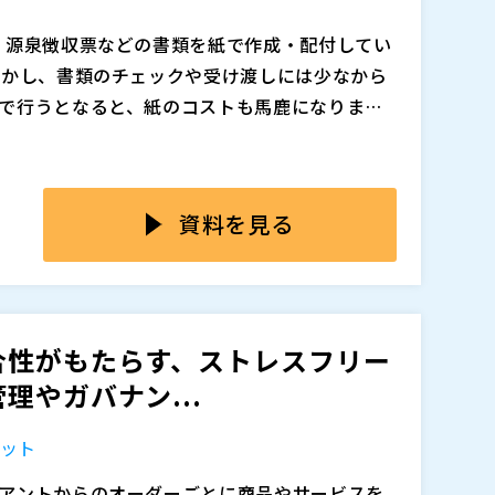
 本セミナーでは、こうした課題をどのように克
得が可能となり、従業員にとっても納得感のあ
を構築するか、人材データの可視化・分析を活
データを用いた相関分析や因果分析を通じて、人
追加、削除される可能性があります。
、源泉徴収票などの書類を紙で作成・配付してい
。
最適化に活用できます。これにより、経営戦略と
しかし、書類のチェックや受け渡しには少なから
を高めるための戦略的人事マネジメントが可能
で行うとなると、紙のコストも馬鹿になりませ
タを蓄積すること自体が目的ではなく、収集したデ
れて解決したい」と検討されている企業もいらっし
をするとなると、 ・そもそもどうやって電子化
、さらには継続的な改善サイクルの実現を支援
ステム自体を変えないといけないのではないか？
長と競争力強化に貢献する人事戦略の実現に向
？ ・電子化して給与明細の書式が変わると社員
資料を見る
法をご確認ください。
社員に明細書はきちんと届くのだろうか？ といっ
消すべく、給与明細などの書類の電子化の手順
子化を進めればよいのか、どのように今あるシス
るのか、といったことを事例を交えながらお話
り直接回答させていただきます
合性がもたらす、ストレスフリー
理やガバナン...
追加、削除される可能性があります。
リット
アントからのオーダーごとに商品やサービスを