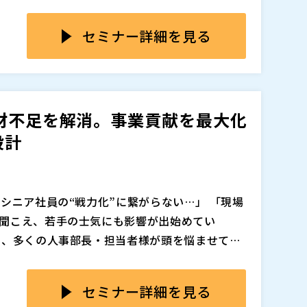
ティング株式会社より、「AIの正しい役割をデ
株式会社 執行役員 コーポレート統括本部 人
がAIを管理する時代へ」をテーマに、AI導入を
セミナー詳細を見る
考え方を提示します。
人事 人事部長／Market HRP 荒川 真実 氏
ンタープライズDX推進企業、GxP（グロースエ
ノロジー事業本部 Data Platform Tec
導入事例「AI導入のリアル ― AIが変える人事
人事プロセス全体をAI起点でどう再設計したの
材不足を解消。事業貢献を最大化
す。 多くの企業がPoC段階で止まりがちな中、
BM）より、「AIエージェントの最新動向：IB
設計
たGxPの取り組みは、スピード感あるAIと人
および「IBM人事部門の挑戦：AIエージェントで実現した
ング株式会社（
）
向から、実際にIBM社内人事がAIエージェント
るのか、その裏側を明かします。
的な判断と戦略設計に注力する。 “AIを使う人
本セミナーでは、その実践知と未来像を、最前線の3
シニア社員の“戦力化”に繋がらない…」 「現場
追加、削除される可能性があります。
聞こえ、若手の士気にも影響が出始めてい
コンサルティング株式会社 ピープル・コンサルテ
に、多くの人事部長・担当者様が頭を悩ませてい
 氏
”と、本人の意識や周囲の関わり方という“働きか
株式会社 執行役員 コーポレート統括本部 人
ウェビナーでは、シニア社員が持つ豊かな経験
セミナー詳細を見る
欠な「制度設計」と「意識改革（ソフト施