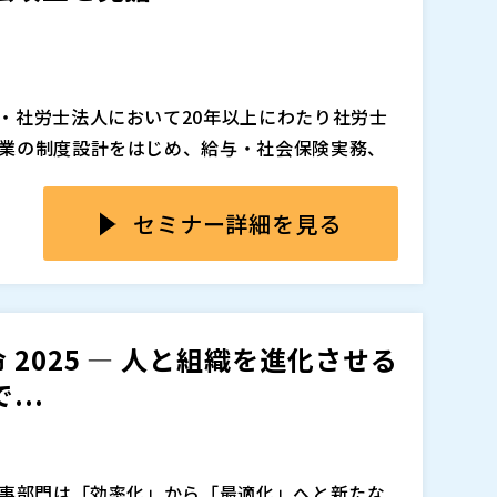
・社労士法人において20年以上にわたり社労士
業の制度設計をはじめ、給与・社会保険実務、
しんだ経験を活かし、時流に合った人事制度設
ンス、PMI、退職金制度改定等のプロジェクトを
保険の適用拡大（週20時間未満→週10時間以上）
セミナー詳細を見る
題」への備えが重要になります。その他、労働人口
給与・勤怠・契約ルールを見直し、人事労務基
断捨離の進め方、さらに実践ロードマップまで
2025 ― 人と組織を進化させる
・法改正タイムラインの全貌（社会保険の適用拡
..
休業法と「個の尊重」 ・フリーランス新法・高年
緩和
離と簡素化 ・業務の「棚卸し」と制度の「断捨
論賛成・各論反対」を乗り越える実務テクニック
人事部門は「効率化」から「最適化」へと新たな