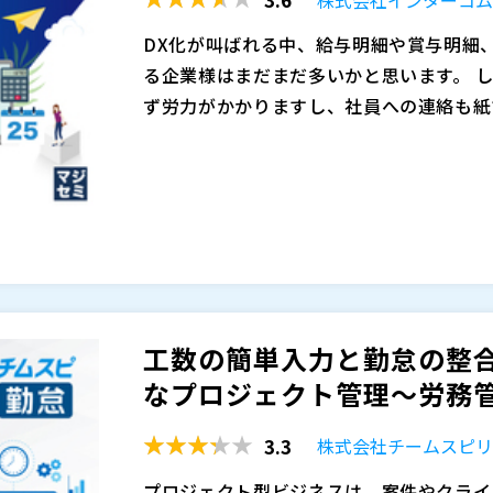
る重要なミッションではないでしょうか。
離職率の上昇といったリスクが生じます。
排除し、より客観性を担保したデータの取
マジセミ株式会社（
）
服し、経営戦略と強く結びついた人事戦略
る公正な評価環境を実現します。 また、
※共催、協賛、協力、講演企業は将来的に
DX化が叫ばれる中、給与明細や賞与明細
用した具体的なアプローチをご紹介します
材ポートフォリオの構築や人的資本投資の
る企業様はまだまだ多いかと思います。 
連動した育成施策の設計と、組織の競争力
ず労力がかかりますし、社員への連絡も紙
となります。 GROWシリーズは、デー
ん。 そのような課題を、「ITを取り入
ただ、既存の業務を大きく変更して電子化
ータを基にした課題の特定と施策への反映
ゃると思います。
するのか？ ・現在使っている給与計算シ
するためのツールです。企業の持続的な成
・移行に大変な労力が必要なのではないか
け、ぜひ本セミナーでその具体的な活用方
にとってわかりにくいのではないか？ ・
今回のセミナーでは、そのような不安を解
た不安もあると思います。
をお伝えします。 具体的にどのように電
テムと連携してスムーズに社内に導入でき
します。
※当日いただいたご質問は後日開催企業よ
工数の簡単入力と勤怠の整
株式会社インターコム（
）
株式会社オープンソース活用研究所（
）
なプロジェクト管理～労務管
マジセミ株式会社（
）
※共催、協賛、協力、講演企業は将来的に
3.3
株式会社チームスピ
プロジェクト型ビジネスは、案件やクライ