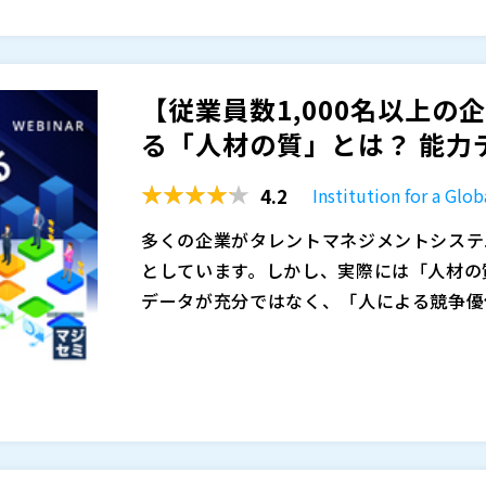
【登壇者】 日本アイ・ビー・エム株式会社 
策）」の連動設計に焦点を当てます。
ベテランの知見と経験を会社の強みに変え
【登壇者】 日本アイ・ビー・エム株式会社 テク
に、具体的な事例を交えながら、明日から
hnical Specialist 長田 栞 氏
2025年11月11日（火）12：00～13：00
株式会社GxP（
）
【従業員数1,000名以上
無料（事前申込制）
日本アイ・ビー・エム株式会社（
）
zoomによるオンライン配信となります
る「人材の質」とは？ 能力デー
EYストラテジー・アンド・コンサルティ
参加URLをメールにてお送りいたします
株式会社オープンソース活用研究所（
）
4.2
Institution for a G
に受信されていないかご確認頂き、
までお
マジセミ株式会社（
）
ご参加はお断りさせて頂く場合がございま
シニアを“組織を牽引する人材”へと再生
多くの企業がタレントマネジメントシステ
※共催、協賛、協力、講演企業は将来的に
戦力化は企業経営にとって避けて通れない
としています。しかし、実際には「人材の
「延命措置」と化し、従来の「60歳まで
データが充分ではなく、「人による競争優
界が、ミドルシニア社員のモチベーション
ミドルシニア層の支援においては、制度の
状です。 本ウェビナーでは、経営戦略の
企業が競争力を高めるためには、経営戦略
雇用制度を経営戦略として再設計するため
の意図が現場に正しく伝わり、個人が納得
し」で組織を測り、課題を発見・改善し続
しく定義し、それを基に成長戦略を描くこ
アプローチを紹介します。
みとして機能します。 本講演では、制度
る手法を解説します。 人材の能力データを
ントマネジメントシステム（TMS）を導
シニア層の理解と活用を促すためのソフト
グローウィン・パートナーズ株式会社（
）
実践的アプローチを、具体的な事例ととも
人的資本である人材の「能力（スキル・コ
競争力のある企業は、タレントマネジメン
株式会社ライフワークス（
）
い現状があります。 タレントマネジメン
く、そこを基点に「動かす仕組み」として
株式会社オープンソース活用研究所（
）
と、IGSが提供するGROWは、そこに加
ではなく、それをもとに意思決定を行い、