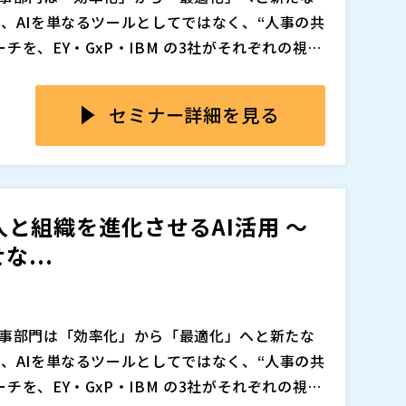
ードマップ ・As-Is業務フローの可視化と課題
、AIを単なるツールとしてではなく、“人事の共
ているか ・アウトソーシング（BPO）の戦略的
を、EY・GxP・IBM の3社がそれぞれの視点
の実現
ティング株式会社より、「AIの正しい役割をデ
します。 ※ご質問はお申し込み時もしくはZoo
がAIを管理する時代へ」をテーマに、AI導入を
セミナー詳細を見る
ご質問の数や内容によっては、すべてのご質問にお
考え方を提示します。
じめご了承ください。
ンタープライズDX推進企業、GxP（グロースエ
の内容と重複する箇所がございます。
導入事例「AI導入のリアル ― AIが変える人事
人事プロセス全体をAI起点でどう再設計したの
 人と組織を進化させるAI活用 〜
O（
）
す。 多くの企業がPoC段階で止まりがちな中、
BM）より、「AIエージェントの最新動向：IB
ト（
）
...
たGxPの取り組みは、スピード感あるAIと人
および「IBM人事部門の挑戦：AIエージェントで実現した
向から、実際にIBM社内人事がAIエージェント
るのか、その裏側を明かします。
的な判断と戦略設計に注力する。 “AIを使う人
追加、削除される可能性があります。
本セミナーでは、その実践知と未来像を、最前線の3
人事部門は「効率化」から「最適化」へと新たな
、AIを単なるツールとしてではなく、“人事の共
コンサルティング株式会社 ピープル・コンサルテ
を、EY・GxP・IBM の3社がそれぞれの視点
 氏