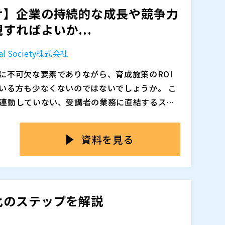
け】企業の持続的な成長や競争力
定＝組織力の診断から始め、そこから、目指す
の実践です。 まず、組織の現状を正しく測定し、
社（
）
追加、削除される可能性があります。
すればよいか...
「人材の質（ものさし）」を明確にすることが
るのかを把握する。そして、求める人材の質
に対する組織の現在地の把握、競合企業と比較
その後、再測定による効果検証を行い、改善を
lobal Society株式会社
ます。各種人事施策の目的も明確となり、その効
とで、組織の人材戦略が単なる「計画」ではな
追加、削除される可能性があります。
となります。「ものさし」に照らしながら「能
ます。 本ウェビナーでは、GROWを活用した企
に不可欠な要素でありながら、育成施策のROI
くことで、自社の人材における強みと課題を明
織をつくるための実践的な方法を解説します。
いる方も少なくないのではないでしょうか。 こ
るのです。経営層が人的資本を活用し、より効
って、能力データを活用したPDCAサイクルの実
連動していない、受講者の業務に直結するスキ
めには、何よりもまず「ものさし」をつくるこ
泉は人」。 その強みを測り、動かし続けるための
いない等の要因が考えられます。 また、新入社
しまう背景には、いくつかの課題が存在しま
考えませんか？
スキルやコンピテンシーが多様化する中で、そ
ータの活用不足」による成長機会の損失です。多
資料を見る
計と、効果測定の方法論も複雑化しています。
や特性、キャリア志向といったデータが十分に
や事例で示すことが求められ、従来の「やりっ
の提供が難しくなっています。 また、「主観的
ために、従業員一人ひとりのスキルや特性を可
す。 このセミナーでは、従業員のスキルや特性
性も課題です。経験則や直感に基づいた評価だ
をご紹介します。「GROWシリーズ」は、単な
動した最適な育成施策をどのように見出すか、
なります。 さらに、組織全体の「エンゲージメ
とにした現状分析と人事施策への具体的な活用
化のステップを解説
営戦略をいかにシームレスに連動させ、投資対
も見逃せません。従業員が自身の成長実感を得
マップの作成や、360度評価といった多面的な評
社（
）
そが、今、貴社の人材開発部門に求められてい
マッチが続くことで、モチベーションの低下や
や信頼性スコアの算出を行い、測定のバイアスを
ム