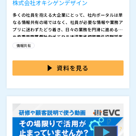
株式会社オキシゲンデザイン
多くの社員を抱える大企業にとって、社内ポータルは単
なる情報共有の場ではなく、社員が必要な情報や業務ア
プリに迷わずたどり着き、日々の業務を円滑に進めるた
めの重要な基盤となっています。拠点や部門、役割ごと
一方で、既存の社内ポータルは導入当初の要件には対応
に扱う情報や業務プロセスが異なり、働き方や利用環境
できていても、運用を続ける中で生まれる新たな追加要
情報共有
も多様化する中で、社内ポータルには情報を集約するだ
件に十分応えきれなくなることがあります。たとえば、
けでなく、それぞれの現場にとって使いやすく、業務効
部門ごとの業務に合わせて標準機能をカスタマイズした
本セミナーでは、社内ポータルに次々と求められる追加
率の向上に貢献する役割が求められています。
い、利用者の使いやすさに合わせて導線を見直したい、
要件に応えながら、現場にとって使いやすい環境を継続
資料を見る
AIツール連携も視野に入れて情報活用の幅を広げたいと
的に実現していくために、なぜ拡張性やカスタマイズ性
いった要望が出てきても、多くの製品では標準機能を前
に優れた基盤が求められるのかを整理します。その上
株式会社オキシゲンデザイン（
）
提とした運用が中心となるため、自社の要件に合わせて
で、
株式会社オープンソース活用研究所（
により、標準機能のカスタマイズやAIツール連携の
）
柔軟に対応することが難しくなりがちです。その結果、
ニーズへの対応可能性（カスタマイズによる拡張を含
マジセミ株式会社（
）
必要な改善が進まず、現場にとって使いやすい環境を維
む）、また変化する要件に合わせて改善し続けられる情
※共催、協賛、協力、講演企業は将来的に追加、削除さ
持しにくくなるだけでなく、社内ポータルが本来持つ業
報共有基盤をどのように実現できるのかを解説します。
れる可能性があります。
務効率化や情報活用のポテンシャルを十分に発揮できな
セミナー内では、デモを通じて実際の操作や構築方法、
くなります。
拡張性の考え方もご紹介し、拡張の方向性や活用イメー
ジをお伝えします。 事業環境の変化に合わせて改善し