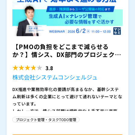
します。
【PMOの負担をどこまで減らせる
か？】情シス、DX部門のプロジェクト
を生成AIで効率よく進め...
3.8
株式会社システムコンシェルジュ
DX推進や業務効率化の要請が高まるなか、基幹システ
ム刷新は多くの企業にとって避けて通れないテーマとな
っています。
しかし一方で、情シス部門は慢性的な人手不足に直面
し、日常運用と並行しながら大規模プロジェクトを推進
プロジェクト管理・タスクTODO管理
しなければならない状況が続いています。
限られた人員で、ベンダーコントロール、進捗管理、課