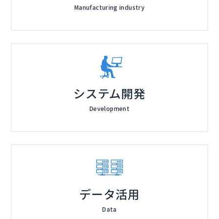
内のナレッジ共有を仕組みとして整えたい方 ・顧客向
Manufacturing industry
けの説明や教育を動画で強化したい方 ・代理店・パー
トナーへの情報提供を均一化したい方 ・資格講座・更
株式会社EVC（
）
新研修などを動画で提供したい方 ・有料コンテンツや
株式会社オープンソース活用研究所（
）
限定配信など、新しいサービスを検討している方 ・Zo
マジセミ株式会社（
）
om・Teams＋SharePointでは対応しきれないと感じ
※共催、協賛、協力、講演企業は将来的に追加、削除さ
始めている方
れる可能性があります。
システム開発
Development
データ活用
Data