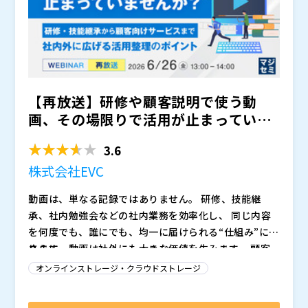
【再放送】研修や顧客説明で使う動
画、その場限りで活用が止まっていま
せんか？ ～研修・技能継承...
3.6
株式会社EVC
動画は、単なる記録ではありません。 研修、技能継
承、社内勉強会などの社内業務を効率化し、 同じ内容
を何度でも、誰にでも、均一に届けられる“仕組み”にな
ります。
さらに、動画は社外にも大きな価値を生みます。 顧客
向けの説明、代理店教育、資格更新研修、 スポーツや
オンラインストレージ・クラウドストレージ
イベントの限定配信、有料コンテンツ提供など、 動画
はそのまま“新しいサービス”として成立します。
本セミナーでは、業種別の活用例をもとに、 動画が社