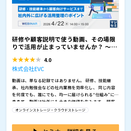
続けられる社内ポータルを構築し、業務効率の向上や継
続的な活用につなげたい方におすすめのセミナーです。
研修や顧客説明で使う動画、その場限
りで活用が止まっていませんか？ ～研
修・技能継承から顧客向...
4.0
株式会社EVC
動画は、単なる記録ではありません。 研修、技能継
承、社内勉強会などの社内業務を効率化し、 同じ内容
を何度でも、誰にでも、均一に届けられる“仕組み”にな
ります。
さらに、動画は社外にも大きな価値を生みます。 顧客
向けの説明、代理店教育、資格更新研修、 スポーツや
オンラインストレージ・クラウドストレージ
イベントの限定配信、有料コンテンツ提供など、 動画
はそのまま“新しいサービス”として成立します。
本セミナーでは、業種別の活用例をもとに、 動画が社
内外の価値提供をどう変えるのか を具体的に紹介しま