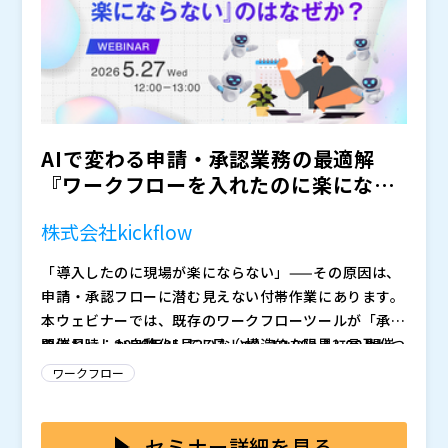
建築業でも運用しやすいセキュリティ基盤を備えている
点も特長です。セミナー当日は、実際の画面を用いたデ
モを交えながら、移動中や現場の合間といった隙間時間
でも同じ図面を確認・朱入れでき、合意形成を前に進め
る具体的な運用イメージをわかりやすく解説します。
AIで変わる申請・承認業務の最適解
『ワークフローを入れたのに楽になら
ない』のはなぜか？
株式会社kickflow
「導入したのに現場が楽にならない」——その原因は、
申請・承認フローに潜む見えない付帯作業にあります。
本ウェビナーでは、既存のワークフローツールが「承認
の流れ」しか自動化していない構造的な限界に言及しつ
開催日時：2026年05月27日（水）12:00～13:00 開催
つ、「探す・転記する・チェックする」といったAIで効
場所：zoom（オンライン） 参加方法：お申し込みフォ
ワークフロー
率化できる具体的な業務を、kickflowのデモを交えな
ームより送信いただいた後、メールにてイベント当日の
がら解説します。 ワークフローツールとAIによる申
ご案内をお送りさせていただきます。 費用 ：無料
広告代理店・コンサルティングファームで約7年にわた
請・承認業務の効率化のイメージを掴みたい方はぜひご
その他 ：本イベントの対象者様以外・同業他社様のお
りBtoBデジタルマーケティングを経験。 SEOやコンテ
セミナー詳細を見る