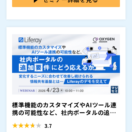
参加ください。
申込みについては、お断りさせていただく場合がござい
ンツ戦略を通じた企業のデジタル化支援に携わったの
ます。
ち、2025年より現職へ。 業務プロセスの自動化・デジ
株式会社kickflow（
）
タル化を推進するワークフローSaaS「kickflow」のマ
株式会社オープンソース活用研究所（
）
ーケティングを担当し、情報システム部門やDX推進部
マジセミ株式会社（
）
門との接点を日々深めている。
※共催、協賛、協力、講演企業は将来的に追加、削除さ
れる可能性があります。
標準機能のカスタマイズやAIツール連
携の可能性など、社内ポータルの追加
要件にどう応えるか ～...
3.7