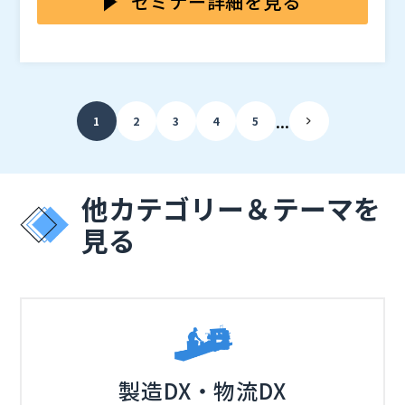
セミナー詳細を見る
す。
動画は、社内の教育・情報共有を大きく変えます。 同
じ説明を何度も行う必要がなくなり、拠点や職種が違っ
ても、 同じ品質の内容を、必要なタイミングで届けら
れる仕組み がつくれます。
・研修（新人・中堅・管理職）の標準化 ・技能継承
...
1
2
3
4
5
（製造・建築・食品など）の属人化解消 ・社内勉強
会・技術共有のアーカイブ化 ・営業・品質・技術部門
のナレッジ共有 ・社長メッセージやイベント記録の全
これらはすべて、“動画があるだけで再現性が高まる”
社展開
活用例です。
他カテゴリー＆テーマを
動画は社外向けにも強力な価値を生みます。 顧客、代
見る
理店、パートナー、資格講座受講者など、 対象者ごと
に必要な内容を確実に届けられる“サービス” に変わり
ます。
・顧客向けの商品説明・導入教育 ・代理店向けの販売
トレーニング ・資格取得の事前学習・更新研修 ・有料
コンテンツ配信（講座・専門知識・エンターテイメン
ト） ・スポーツ・イベントの限定配信 ・技術商社・認
動画は、単なる記録ではなく、 “新しい収益源”にも“顧
証機関の専門情報提供
客価値の向上”にもつながる資産 です。
製造DX・物流DX
・研修・技能継承の効率化や標準化を進めたい方 ・社