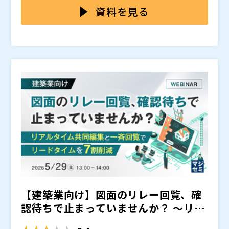
題整理、ユーザ部門との調整まで担う――。PMOにかかる
資料を見る
負担は、年々重くなっています。
しかしながら、実際の現場では進捗表はExcel、課題管
理は別ツール、議事録はフォルダ、重要なやり取りはメ
ールやチャットに散在するなど、情報が分断されがちで
す。
例えば、 「今日やるべきタスクは何か？」 「期限が過
ぎている課題はどれなのか？」 「この課題は、いま誰
が担当し、どこまで進んでいるのか？」 といった確認
から一日が始まっていないでしょうか。
日々の状況確認に時間を取られ、公開前には資料をかき
集め、公開後は問い合わせ対応の整理に追われる――。
本来は意思決定やリスク管理に集中すべきPMOが、“情
報を探す”ことに時間を奪われている。それが、負担を
増大させている大きな要因のひとつです。
本セミナーでは、統合型プロジェクト・ナレッジ基盤で
あるONES製品を活用し、情シス主導の基幹刷新プロジ
【建築業向け】図面のリレー回覧、確
ェクトを効率よく進めるための、生成AI×ナレッジ管理
の実践的アプローチを具体的にご紹介します。
ONES製品は、プロジェクト管理ツール『ONES Projec
認待ちで止まっていませんか？ ～リア
t』と、ナレッジ管理ツール『ONES Wiki』を中心に、
ルタイム共同編集と一斉...