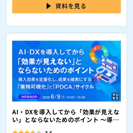
しやすくなります。その結果、プロジェクト情報の更新
して、
までを一つのプラットフォームで実現できる
を
資料を見る
状況が部門ごとにばらつき、PMOや管理職が部門横断
ご紹介します。部門横断で進む複数プロジェクトの状況
で進捗、リスク、リソース状況を即時に把握しづらくな
をリアルタイムに可視化し、進捗、リスク、リソースを
Smartsheet Japan株式会社（
）
ります。
タイムリーに把握することで、PMOや管理職の意思決
マジセミ株式会社（
）
定を支援します。また、
※共催、協賛、協力、講演企業は将来的に追加、削除さ
により、専門的なIT知識がな
くても現場部門が使いやすく、AIによる分析支援や自動
れる可能性があります。
化機能によって、更新依頼やレポート作成などの定型業
務の効率化も期待できます。当日は、Smartsheetのデ
モを通じて、複数ツール運用に頼らないプロジェクト管
理の進め方を具体的に解説します。
AI・DXを導入してから「効果が見えな
い」とならないためのポイント 〜導入
効果を定量化し、...
3.6