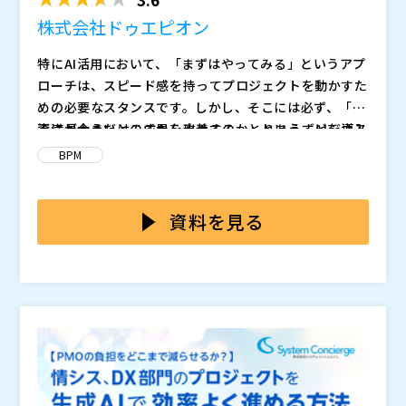
株式会社ドゥエピオン
特にAI活用において、「まずはやってみる」というアプ
ローチは、スピード感を持ってプロジェクトを動かすた
めの必要なスタンスです。しかし、そこには必ず、「投
資に見合うだけの成果を出せるのか」という、ビジネス
不満が大きいところから改善する、とりあえずAIを導入
としての説明責任が伴います。 導入後に「結局、何が
してみる、というアプローチは失敗の始まりです。DX
BPM
変わったのか分からない」という事態を防ぐためには、
を成功させるためには、まず現行業務を徹底的に可視化
検討フェーズの今、現行業務のコストと自動化後の効果
し、「どこに・どれだけの・どんな無駄」が潜んでいる
可視化のメリットは、導入前の判断だけではありませ
を定量的に予測しておく必要があります。
のかを定量化する必要があります。 業務フローを可視
ん。導入後にどれだけの効果があったかを検証し、そこ
資料を見る
化することで、「実は自動化しても効果が薄い業務」と
で見つかった新たなボトルネックを次の改善へ繋げる――こ
「小さな改善で大きなインパクトが出る業務」が明確に
の繰り返しこそが、DXを「やりっぱなし」にしない唯
株式会社ドゥエピオン（
）
なります。根拠のあるデータがあれば、現場のパワーバ
一の方法です。 また、業務が「見える化・標準化」さ
マジセミ株式会社（
）
ランスに左右されることなく、「投資の優先順位」を決
れることで、特定のベテラン社員に依存していた「属人
※共催、協賛、協力、講演企業は将来的に追加、削除さ
定できるようになります。 定性的な改善から脱却し、A
化」が解消され、社員の離職による業務停止リスクも防
れる可能性があります。
I導入効果を正しく計測して「次の一手」を明確にする
ぐことができます。 本セミナーでは、業務フローを容
ための実践ステップをご紹介します。
易に構築し、AI導入前後の効果を数値で比較・検証でき
る具体的なソリューションを、事例を交えて詳しく解説