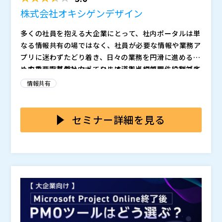
内のナレッジ共有を仕組みとして整えたい方 ・顧客向
株式会社オキシゲンデザイン
けの説明や教育を動画で強化したい方 ・代理店・パー
トナーへの情報提供を均一化したい方 ・資格講座・更
株式会社EVC（
）
多くの社員を抱える大企業にとって、社内ポータルは単
新研修などを動画で提供したい方 ・有料コンテンツや
マジセミ株式会社（
）
なる情報共有の場ではなく、社員が必要な情報や業務ア
限定配信など、新しいサービスを検討している方 ・Zo
※共催、協賛、協力、講演企業は将来的に追加、削除さ
プリに迷わずたどり着き、日々の業務を円滑に進めるた
om・Teams＋SharePointでは対応しきれないと感じ
れる可能性があります。
めの重要な基盤となっています。拠点や部門、役割ごと
一方で、既存の社内ポータルは導入当初の要件には対応
始めている方
に扱う情報や業務プロセスが異なり、働き方や利用環境
できていても、運用を続ける中で生まれる新たな追加要
情報共有
も多様化する中で、社内ポータルには情報を集約するだ
件に十分応えきれなくなることがあります。たとえば、
けでなく、それぞれの現場にとって使いやすく、業務効
部門ごとの業務に合わせて標準機能をカスタマイズした
本セミナーでは、社内ポータルに次々と求められる追加
率の向上に貢献する役割が求められています。
い、利用者の使いやすさに合わせて導線を見直したい、
要件に応えながら、現場にとって使いやすい環境を継続
セミナー詳細を見る
AIツール連携も視野に入れて情報活用の幅を広げたいと
的に実現していくために、なぜ拡張性やカスタマイズ性
いった要望が出てきても、多くの製品では標準機能を前
に優れた基盤が求められるのかを整理します。その上
株式会社オキシゲンデザイン（
）
提とした運用が中心となるため、自社の要件に合わせて
で、
マジセミ株式会社（
により、標準機能のカスタマイズやAIツール連携の
）
柔軟に対応することが難しくなりがちです。その結果、
ニーズへの対応可能性（カスタマイズによる拡張を含
※共催、協賛、協力、講演企業は将来的に追加、削除さ
必要な改善が進まず、現場にとって使いやすい環境を維
む）、また変化する要件に合わせて改善し続けられる情
れる可能性があります。
持しにくくなるだけでなく、社内ポータルが本来持つ業
報共有基盤をどのように実現できるのかを解説します。
務効率化や情報活用のポテンシャルを十分に発揮できな
セミナー内では、デモを通じて実際の操作や構築方法、
くなります。
拡張性の考え方もご紹介し、拡張の方向性や活用イメー