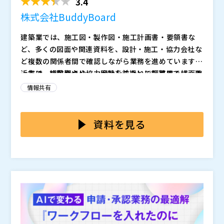
タスク・課題・ドキュメント・議事録を横断的に管理で
3.4
きる統合プラットフォームです。
生成AI機能の活用により、タスク整理、進捗把握、関連
株式会社BuddyBoard
資料の即時検索、問い合わせ対応ナレッジの活用まで、
分散しがちなプロジェクト情報を一元化・可視化。情報
建築業では、施工図・製作図・施工計画書・要領書な
を一気通貫でつなぎ、迅速な意思決定と業務効率化を支
・少人数で基幹刷新プロジェクトを推進している情シ
ど、多くの図面や関連資料を、設計・施工・協力会社な
援します。
ス・PMOの方 ・進捗や課題管理の属人化に課題を感じ
ど複数の関係者間で確認しながら業務を進めています。
ている方 ・生成AIをプロジェクト管理に活用したいと
近年は、複数拠点や協力会社をまたいで調整する場面も
一方で、紙図面やリレー回覧を前提とした運用では、確
考えている方 ・ユーザ公開後の問い合わせ・運用対応
株式会社システムコンシェルジュ（
）
増え、確認待ちによる停滞や、指摘の分散による手戻り
認の順番待ちや関係者間での受け渡しによって全体の進
情報共有
まで見据えて体制を整えたい方
株式会社オープンソース活用研究所（
）
を防ぐためにも、単に図面を共有するだけでなく、回
行が止まりやすく、意思決定や工程が後ろ倒しになりが
マジセミ株式会社（
）
覧・指摘・合意形成までを含めて迅速に進められる運用
ちです。さらに、口頭、メール、赤入れなど複数のやり
本セミナーでは、建築業に特化した
をもとに、図面の
※共催、協賛、協力、講演企業は将来的に追加、削除さ
が求められています。
取りが分散すると、誰がどこを指摘したのかを整理する
回覧・チェックバック・打ち合わせを一気通貫で進める
資料を見る
れる可能性があります。
手間も増え、確認漏れや手戻りにつながるケースも少な
方法をご紹介します。BuddyBoardは、遠隔地の関係
くありません。
者間でも同一ファイルを複数人で同時に朱入れできるリ
株式会社BuddyBoard（
）
アルタイム共同編集に加え、指摘から承認までを一元管
マジセミ株式会社（
）
理するレビュー機能や、指摘内容の一覧化機能を備えて
※共催、協賛、協力、講演企業は将来的に追加、削除さ
います。また、担当者ごとの記載内容もデータ化される
れる可能性があります。
ため、指摘の経緯が追いやすく、業務の属人化を防ぐこ
とも可能です。加えて、国内サーバーでのデータ保管や
二要素認証、SAML対応など、機密性の高い図面を扱う