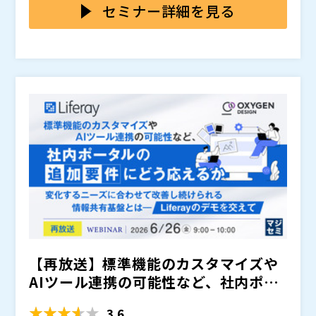
内外の価値提供をどう変えるのか を具体的に紹介しま
セミナー詳細を見る
す。
動画は、社内の教育・情報共有を大きく変えます。 同
じ説明を何度も行う必要がなくなり、拠点や職種が違っ
ても、 同じ品質の内容を、必要なタイミングで届けら
れる仕組み がつくれます。
・研修（新人・中堅・管理職）の標準化 ・技能継承
（製造・建築・食品など）の属人化解消 ・社内勉強
会・技術共有のアーカイブ化 ・営業・品質・技術部門
のナレッジ共有 ・社長メッセージやイベント記録の全
これらはすべて、“動画があるだけで再現性が高まる”
社展開
活用例です。
動画は社外向けにも強力な価値を生みます。 顧客、代
理店、パートナー、資格講座受講者など、 対象者ごと
に必要な内容を確実に届けられる“サービス” に変わり
ます。
・顧客向けの商品説明・導入教育 ・代理店向けの販売
トレーニング ・資格取得の事前学習・更新研修 ・有料
【再放送】標準機能のカスタマイズや
コンテンツ配信（講座・専門知識・エンターテイメン
ト） ・スポーツ・イベントの限定配信 ・技術商社・認
動画は、単なる記録ではなく、 “新しい収益源”にも“顧
AIツール連携の可能性など、社内ポー
証機関の専門情報提供
客価値の向上”にもつながる資産 です。
タルの追加要件にどう応...
・研修・技能継承の効率化や標準化を進めたい方 ・社
3.6