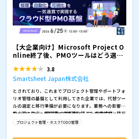
ジをお伝えします。 事業環境の変化に合わせて改善し
続けられる社内ポータルを構築し、業務効率の向上や継
続的な活用につなげたい方におすすめのセミナーです。
【大企業向け】Microsoft Project O
nline終了後、PMOツールはどう選
ぶ...
3.8
Smartsheet Japan株式会社
とされており、これまでプロジェクト管理やポートフォ
リオ管理の基盤として利用してきた企業では、代替ツー
ルの選定と移行準備が必要になります。業務への影響を
最小限に抑え、新環境への定着を図るための検証・移行
Project Online終了後の選択肢として、複数のMicros
期間は実質的に残り僅かです。
oft製品を組み合わせる場合、Planner、Project Serv
プロジェクト管理・タスクTODO管理
er、Power Automate、Power BIなどを用途別に使い
分ける必要が生じ、管理・自動化・レポート作成が分散
本セミナーでは、Microsoft Project Onlineの代替と