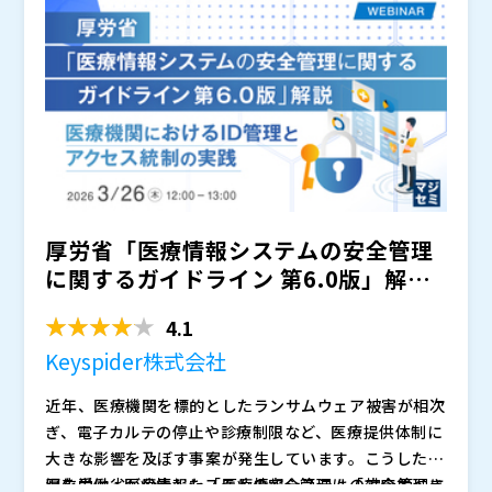
が高い部門ほど負荷は加速し、対応の遅れがセキュリテ
カウントを自動的に管理するアーキテクチャを、YESO
れる可能性があります。
ィ事故や監査指摘につながるリスクを無視できなくなり
Dディレクトリサービスとアカウントコントロールのデ
ます。
モを通じて具体的に示します。さらに、現場担当者が判
断に迷いやすい役割設計、権限の粒度、組織横断のプロ
ビジョニング設計といった実務上のポイントについても
理解を深められるよう、混在環境で起きやすい典型的な
失敗例を踏まえながら、再設計に必要な視点を整理して
ご紹介します。
厚労省「医療情報システムの安全管理
に関するガイドライン 第6.0版」解説
～医療機関における...
4.1
Keyspider株式会社
近年、医療機関を標的としたランサムウェア被害が相次
ぎ、電子カルテの停止や診療制限など、医療提供体制に
大きな影響を及ぼす事案が発生しています。こうした状
況を受け、医療情報システムの安全管理は「対応すべき
厚生労働省が公表した「医療情報システムの安全管理に