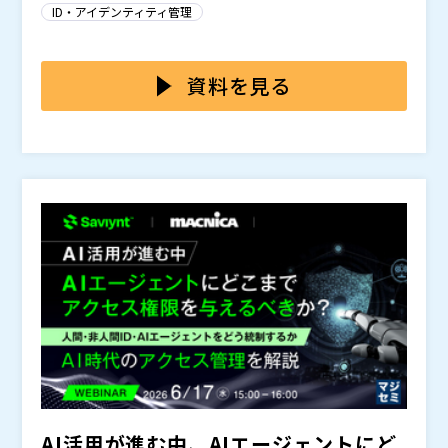
す。
そのうえで、「IDガバナンス管理ソリューション」によ
階から、
ント連携といった利便性と基本的なアクセス制御は実現
へと変わり始めています。 特に近年では、S
ID・アイデンティティ管理
り、人事情報・認証基盤・権限データを連携し、申請承
aaSごと・システムごとにID管理が分散した結果、 ・
できるようになりました。 しかし実際の現場では、
認、権限管理、権限の見直し、証跡整理までを一貫して
異動後も不要な権限が残る ・監査時に権限棚卸が属
・過剰権限をどう抑止するのか ・異動時の権限変
本セミナーでは、IDaaS・IDM・IGAそれぞれの役割
管理・可視化する実践ポイントを紹介します。
「なぜIDaaSを入れても、権限管理は楽にならないの
人化する ・管理者運用による例外権限が増え続ける
更をどこまで自動化するのか ・申請・承認・棚卸を
と違いを整理しながら、なぜ今IGAが求められているの
資料を見る
か」という問いに対し、認証基盤の整備にとどまらず、
・「誰がどこまでアクセスできるか」を説明できない
どう統制するのか ・SaaSとオンプレを横断して可視
かを、監査・統制・業務運用の観点から解説します。
IDガバナンスを強化するための次の一手を提示します。
といった課題が顕在化しています。 さらに、ゼロ
化できるのか といった論点で検討が止まるケースが
そのうえで、 ・なぜ過剰権限が発生するのか ・
・SaaSとオンプレが混在し、ID管理がシステムごとに
・IDaaS導入後も、権限管理や申請承認の運用負荷に課
トラストの考え方が広がる中で、求められているのは単
少なくありません。 さらに問題なのは、ID管理がシ
なぜ棚卸が属人化するのか ・なぜ異動時の権限管理
分断されている ・IDaaSを導入済みだが、監査・棚卸・
題を感じている方 ・SaaS利用や非社員の増加により、I
なる認証強化ではなく、
ステム単位で分断されることで、
で現場運用が止まるのか といった、ID管理が形骸化
権限統制まで対応できていない ・異動・退職時の権限
です。 そのため今、多くの
状態が発生しやすいこ
D・権限管理が煩雑化している方 ・異動、退職、契約終
企業が「自社の監査・ガバナンス要件に対して、IDaa
とです。 その結果、
しやすい構造を整理しながら、IGA選定時に確認すべき
剥奪漏れや、既得権の放置に不安がある ・監査対応の
ID管理は、単なるアカウント管理ではなく、
といった状態に陥り
が求めら
了に伴う権限変更を手作業で対応している方 ・権限の
株式会社日立ソリューションズ・クリエイト（
）
S・IDM・IGAのどこまで必要なのか」という再整理を
やすくなります。 そして今、多くの企業が、単なる
観点を紹介します。 また、単なる機能比較ではな
たびに、権限棚卸や証跡整理が属人的になっている ・
れる時代に入っています。 本セミナーでは、IDaaS・
見直しのたびに、Excelで確認や証跡整理を行っている
エクスジェン・ネットワークス株式会社（
）
迫られています。
認証基盤ではなく、
く、アクセス権再認定、リコンシレイション、職務分
過剰権限や職務分掌（SoD）違反を継続的に管理したい
IDM・IGAそれぞれの役割や違いを整理しながら、自社
という課題に直面しています。
方 ・人事情報、認証基盤、各システムの権限データが
ドーモ株式会社（
）
掌、異動時の権限留保など、
・IDaaS／IDM／IGAの違いや、どこまで必要なのか整
に必要な統制レベルをどう見極めるべきかを解説しま
株式会社インテリジェントウェイブ（
についても触れていきま
）
分断されている方 ・認証管理だけでなく、IDガバナン
マジセミ株式会社（
）
す。
理したい
す。 「監査対応が毎回つらい」「ID管理が運用で破
マジセミ株式会社（
）
ス全体を見直したい方
※共催、協賛、協力、講演企業は将来的に追加、削除さ
綻し始めている」「IGAが本当に必要なのか、どのレベ
※共催、協賛、協力、講演企業は将来的に追加、削除さ
れる可能性があります。
ルまで求められているのか判断したい」と感じている方
れる可能性があります。
は、ぜひご参加ください。
AI活用が進む中、AIエージェントにど