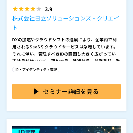
ガバナンスの落と...
3.9
株式会社日立ソリューションズ・クリエイ
ト
DXの加速やクラウドシフトの進展により、企業内で利
用されるSaaSやクラウドサービスは急増しています。
それに伴い、管理すべきIDの範囲も大きく広がっていま
す。
正社員だけでなく、契約社員、派遣社員、業務委託、取
引先担当者など、いわゆる“非社員”のID管理も不可欠と
ID・アイデンティティ管理
なり、入社・異動・兼務・退職・契約終了といったIDラ
イフサイクルは、これまで以上に複雑化しています。
こうした状況を受け、多くの企業でIDaaSの導入が進
み、シングルサインオンや多要素認証など、認証基盤の
セミナー詳細を見る
整備は進みつつあります。
一方で、IDaaSを導入したにもかかわらず、権限管理や
申請承認の運用負荷が十分に軽減されていないと感じて
いる企業も少なくありません。
IDaaSによって、「誰がログインできるか」「どのサー
ビスに認証連携するか」は管理しやすくなります。しか