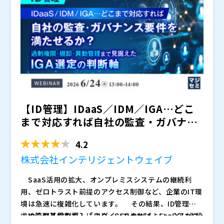
し、それだけでは、各システムやSaaS上で「誰に、ど
の権限が、なぜ付与されているのか」「その権限が今も
特に、非正規・外部人材の活用やSaaS利用が拡大する
適切なのか」までは十分に統制できません。
中で、ID・権限管理の運用はさらに複雑になっていま
す。
例えば、
「契約終了した外部人材のアカウントが残っている」
「プロジェクト終了後もSaaSの権限が付与されたまま
になっている」 「異動・兼務に伴う権限変更が、各シ
【ID管理】IDaaS／IDM／IGA…どこ
ステムで手作業になっている」 「権限の見直しのたび
といった課題に心当たりはないでしょうか。
に、各部門へExcelで確認を依頼している」
人事情報、認証基盤、各SaaSの権限データが分断され
まで対応すれば自社の監査・ガバナン
たままでは、誰にどの権限が必要なのかを正しく把握し
ス要件を満たせ...
づらく、申請承認や権限見直し、証跡整理も属人的にな
4.2
りがちです。
本セミナーでは、IDaaS導入後に残りがちな権限管理や
株式会社インテリジェントウェイブ
申請承認、権限見直しの課題に対し、人事情報、認証基
盤、各システムの権限データをどうつなぎ、統制を機能
SaaS活用の拡大、オンプレミスシステムの継続利
させるかを解説します。
まず、統合認証・ID管理ソリューション「Extic」を用
用、ゼロトラスト前提のアクセス制御など、企業のIT環
いて、シングルサインオン、多要素認証、IDライフサイ
境は急速に複雑化しています。 その結果、ID管理に
クル管理など、IDaaSで実現できる基本機能を整理しま
求められる役割も、「ログインできればよい」という段
ID管理基盤の導入により、SSOやMFA、SaaSアカウ