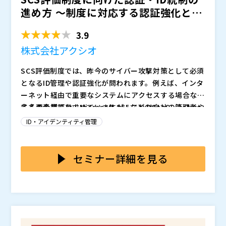
進め方 ～制度に対応する認証強化と日
本企業特有の異動・...
3.9
株式会社アクシオ
SCS評価制度では、昨今のサイバー攻撃対策として必須
となるID管理や認証強化が問われます。例えば、インタ
ーネット経由で重要なシステムにアクセスする場合など
に多要素認証を求めていますが、これは自社の管理者や
多くの企業では、Microsoft 365などのSaaS、Active
ユーザーだけではなく、取引先や委託先ユーザーにも求
Directory（AD）を中心としたオンプレミス環境、VP
ID・アイデンティティ管理
められるため、課題となりやすい要件です。
N、社内業務システムが混在しており、認証方式や権限
管理の運用がシステムごとに個別化しています。そのた
本セミナーでは、評価基準の中でも体制整備や運用だけ
め、SCS評価制度で求められるアカウントライフサイク
では限界のある認証・ID管理領域に焦点を当て、国産ID
セミナー詳細を見る
ル管理やアクセス権限の適正化、利用者認証の統制状況
aaS「Soliton OneGate」での対応例をご紹介しま
を継続的に証明することが難しくなるケースがありま
す。また、Keyspiderにより、日本企業特有の人事異
株式会社アクシオ（
）
す。 例えば、多要素認証（MFA）を導入していても、
動・兼務・組織変更を前提に、ID発行、権限変更、削
株式会社ソリトンシステムズ（
）
「正規に管理された端末からのアクセスであること」
除、棚卸をどのように仕組み化し、継続的にIDガバナン
マジセミ株式会社（
）
「退職者や委託先アカウントが適切に無効化されている
スを維持するかを整理します。認証とID管理を別々の対
※共催、協賛、協力、講演企業は将来的に追加、削除さ