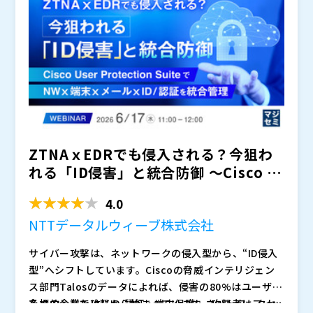
のシステムやSaaSへ横断的にアクセスする前提になり
ィ管理の考え方そのものを見直すタイミングに入り始め
クル管理 ・リアルタイム制御 ・監査・棚卸対
ているが、どこまでデータアクセスを許可すべきか判断
く、
です。 そしてその実現には、人間IDだけでな
つつありますが、 ・誰が登録するのか ・どの
ているとも言えます。
応 ・IGA／PAMとの連携・役割整理 などを通
できない方 ・AIエージェントをどこまで信用してよい
く、非人間ID・AIエージェントを含めた統合的なアイデ
権限を付与するのか ・不要時にどう削除するのか
じ、
のか整理できていない方 ・人間ID／非人間ID／特権ID
ンティティ管理が不可欠になります。 本セミナーで
Saviynt Inc（
という観点から、AI活用と統制を両立するた
）
・誰が責任を持つのか といった運用ルールが未
めの考え方を整理します。
／AIエージェントが分断管理され、統制に不安がある方
は、AI活用を進めたいが「統制設計の判断」で止まって
株式会社マクニカ（
）
整備な企業も多いのが現状です。 これから企業に求
・既存IAM／IGA／PAMでAI時代に対応できるのか整理
いる企業に向けて、AI時代に必要なアクセス統制・ガバ
マジセミ株式会社（
）
められるのは、単にAIを導入することではなく、
したい方 ・AI活用時の説明責任・監査・アクセス統制
ナンス・実行時制御の考え方を整理します。 “AI活用
※共催、協賛、協力、講演企業は将来的に追加、削除さ
を
実現することです。
に不安を感じている方
を進めたいが、どこまで許可してよいか分からない”状
れる可能性があります。
態から一歩進み、AI時代に必要な統制設計の方向性を具
体化したい方は、ぜひご参加ください。
ZTNAｘEDRでも侵入される？今狙わ
れる「ID侵害」と統合防御 ～Cisco U
ser P...
4.0
NTTデータルウィーブ株式会社
サイバー攻撃は、ネットワークの侵入型から、“ID侵入
型”へシフトしています。Ciscoの脅威インテリジェン
ス部門Talosのデータによれば、侵害の80%はユーザー
を標的とした攻撃から始まっています。攻撃者はフィッ
多くの企業では、ID/認証・端末保護・ネットワークセ