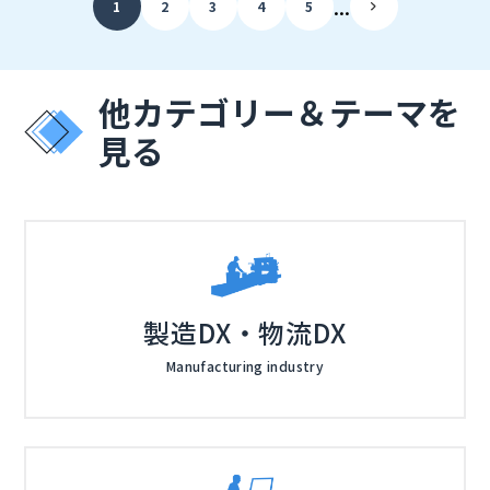
...
1
2
3
4
5
いう経営リスクにも直結します。しかし、ID管理基盤を
トを自動検知・是正する方法、人間・非人間を含む全ア
※共催、協賛、協力、講演企業は将来的に追加、削除さ
統合しようにも、既存システムや業務フローへの影響を
イデンティティを統合プラットフォームで一元管理する
れる可能性があります。
懸念して一歩を踏み出せない企業も少なくありません。
仕組み、そしてクラウドネイティブな設計による迅速な
導入アプローチを、大企業での実践例を交えながら具体
他カテゴリー＆テーマを
的にお伝えします。
見る
製造DX・物流DX
Manufacturing industry