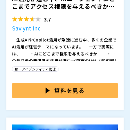
こまでアクセス権限を与えるべきか？
～人間・非人間ID...
3.7
Saviynt Inc
生成AIやCopilot活用が急速に進む中、多くの企業で
AI活用が経営テーマになっています。 一方で実際に
は、 ・AIにどこまで権限を与えるべきか ・ど
のシステムと連携すべきか ・既存のIAM／IGAで対
多くの企業ではAI活用が進む一方で、 ・どのデ
応可能なのか といった点が整理できず、AI活用が具
ータアクセスを許可すべきか ・AIにどこまで権限
ID・アイデンティティ管理
体化できていない企業も少なくありません。 さらに
を与えるべきか ・既存IAM／IGAで対応できるのか
現在、多くの企業では、 ・人間ID管理 ・特権
・事故時に説明責任を果たせるのか といった課
本セミナーでは、 ・なぜ従来型IAMだけでは限界
管理 ・アクセス棚卸 ・ガバナンス 自体が十
題が整理できず、統制設計が止まり始めています。
が来るのか ・AI時代に必要なガバナンスとは何か
資料を見る
分に整理されていない状況です。 今後、AIエージェ
さらに、 ・人間ID ・非人間ID ・特権ID
・人間／非人間ID／AIをどう統合管理すべきか
ントの普及により、 ・サービスアカウント ・A
・AIエージェント が分断管理されているケースも
をテーマに、AI時代に求められる新しいアイデンティテ
・5000名以上のエンタープライズ企業で、AI活用と統
PI ・Bot ・AIエージェント などの“非人間I
多く、AI時代に向けた統合的なガバナンスが求められて
ィセキュリティの考え方を解説します。 また、Saviy
制の両立を求められている方 ・情報システム部門／セ
D”が急増し、従来の「人間中心」のID管理だけでは統
います。 これは単なる「AIセキュリティ」の話では
ntのアプローチをもとに、 ・AIアイデンティティ
キュリティ部門／IT統制・内部統制／DX推進部門／CI
制が難しくなります。 特にAIエージェントは、複数
なく、AI活用を前提に、アクセス管理やアイデンティテ
の可視化 ・登録／変更／削除を含めたライフサイ
O・IT責任者クラスの方 ・Copilot等のAI活用を検討し
AI時代に問われるのは、「AIを導入したか」ではな