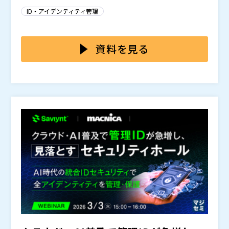
課題」から「経営上の重要テーマ」へと、その位置づけ
関するガイドライン 第6.0版」は、電子カルテをはじめ
ID・アイデンティティ管理
が一層高まっています。
とする医療情報システムの高度化やネットワーク化、サ
イバー攻撃の動向等を踏まえ、医療機関等における安全
第6.0版では、概説編・経営管理編・企画管理編・シス
管理の考え方と対策の方向性を整理したものです。
テム運用編の構成のもと、医療情報システムの導入・運
資料を見る
用・利用・保守・廃棄に関わる者を対象に、体制整備、
規程策定、リスクに応じた対策の実施、管理状況の把握
また、医療情報の安全管理においては、機密性・完全
と継続的な見直しといった統制の重要性が示されていま
性・可用性の確保のほか、電磁的保存に関する見読性・
す。
真正性・保存性の確保が求められます。これらを実務と
して支える対策の一つとして、許諾された者のみがアク
医療現場では、医師・看護師・コメディカル職員の異動
セスできるようにするアクセスコントロールや、操作履
やローテーション、非常勤職員の採用、さらにはシステ
歴の記録・監査といった管理が挙げられています。
ム保守を担う委託事業者の関与など、医療情報システム
に関わる人の範囲が常に変化します。
ガイドラインでは、組織としての体制整備や管理責任の
明確化、委託先を含めた安全管理の確保が求められてお
り、実際の運用においては、誰がどの情報・どのシステ
ムにアクセスできるのかを適切に管理し、定期的に状況
退職者IDの残存、共用IDの常態化、委託先のアクセス範
を確認・見直すことが重要になります。
囲が曖昧なまま運用されるといった状況は、インシデン
ト発生時の追跡や説明責任の観点でも課題となり得ま
す。ランサムウェア対策の観点からも、アカウント管理
本セミナーでは、「医療情報システムの安全管理に関す