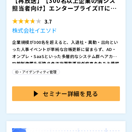
【再放送】【300名以上企業の情シス
担当者向け】エンタープライズITに求
められるID統制の実...
3.7
株式会社イエソド
企業規模が300名を超えると、入退社・異動・出向とい
った人事イベントが単純な台帳更新に留まらず、AD・
オンプレ・SaaSといった多層的なシステム群へアカウ
ントと権限を反映させる複雑な運用が求められるように
ID統制のボトルネックは、人事データやアカウント情報
なります。特に近年はSaaSの急拡大や、グループ会社
が部門ごと・システムごとに散在し、共通基盤とな
ID・アイデンティティ管理
横断での人員異動が日常化するなか、システムごとに異
る“正しい人・組織情報”を参照できない点にあります。
なるプロビジョニング方式を人手で補完し続ける運用
このような環境では、異動や組織改編が発生するたび
本セミナーでは、人事・組織情報を一元的に管理するS
は、処理の遅延や意図しない残存アカウントの発生を招
に、担当者が個別に情報を照合しながら権限やアカウン
SoT（Single Source of Truth）を起点として、AD・
セミナー詳細を見る
きやすく、ID統制に関わるリスクが徐々に蓄積していき
トの状態を推測し、手動で調整する作業が不可避となり
オンプレ・SaaSといった異なる環境へイベントドリブ
ます。その結果、現場担当者がどれほど努力しても、環
ます。属人化したフローは一時的に成立しても、企業規
ンで統制を反映するIGA（IDガバナンス）をどのように
株式会社イエソド（
）
境の複雑性そのものが統制の足かせとなり、早い段階で
模が拡大するにつれて整合性の維持が難しくなり、権限
構築すべきかを、実装視点で解説します。従来、部門に
株式会社オープンソース活用研究所（
）
「仕組みそのものを再設計するべきかもしれない」とい
の付け過ぎ・剥がし漏れ・棚卸しの遅延といった統制崩
分散していた人事マスタやアカウント情報を統合し、入
マジセミ株式会社（
）
う課題意識が芽生えます。
壊の兆候が現れます。さらに、人事イベントの発生頻度
退社・異動などのライフサイクル変化に応じて権限とア
※共催、協賛、協力、講演企業は将来的に追加、削除さ