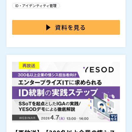
理が十分に行き届いていないという声も少なくありませ
あるいは部門管理で行われている一方、SaaSのライセ
ID・アイデンティティ管理
ん。 プロジェクト単位で人員が増減する、契約終了の
ンス管理は別のツールや管理画面で行われていることが
タイミングが部門ごとに異なる、IT部門に情報が連携さ
少なくありません。 その結果、「誰にどのライセンス
本セミナーでは、派遣・委託といった外部従業員のSaa
れない――こうした要因が重なり、SaaSアカウントの削除
が付与されているのか」「契約終了した外部人員のアカ
Sアカウント管理において、なぜ管理漏れが起きやすい
資料を見る
やライセンス回収が漏れてしまうケースが現実に起きて
ウントが残っていないか」といった状況を一目で把握で
のか、その構造を整理します。 そのうえで、外部従業
います。
きず、確認や棚卸しに多くの時間がかかってしまいま
員のID情報とクラウドライセンスをIT資産台帳に紐づけ
・情報システム部門で、派遣社員や業務委託など社外人
す。 管理しようとしていても仕組みとして紐づいてい
て管理することで、「誰がどのSaaSを利用しているの
員のSaaSアカウント管理に不安を感じている方 ・Saa
ないため、結果として管理漏れが発生しやすくなり、情
か」「契約終了時にどのアカウントを停止すべきか」を
Sアカウントやクラウドライセンスの棚卸しに時間がか
シス担当者が対応に追われる状況が生まれています。
可視化し、管理漏れを防ぐ方法について解説します。 S
かり、管理の効率化を検討している方 ・外部従業員のI
株式会社アセットメント（
）
aaS利用が当たり前になった現在、外部従業員を含めた
D管理とSaaSライセンス管理が分断されていることに
株式会社オープンソース活用研究所（
）
アカウント管理をどのように整理すべきか、IT資産管理
課題を感じている方 ・IT資産管理ツールや台帳を活用
マジセミ株式会社（
）
の観点から実務的なヒントを持ち帰っていただける内容
したアカウント管理の方法を整理したい方 ・SaaS利用
※共催、協賛、協力、講演企業は将来的に追加、削除さ
です。
の拡大に伴い、外部人員を含めたIT資産管理の見直しを
れる可能性があります。
検討している方