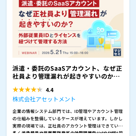
こと」「異動や兼務後も職務に応じた最小権限が維持さ
策として終わらせず、SCS評価制度に対応するITガバナ
れる可能性があります。
れていること」といった運用状況を一元的に把握・説明
ンスの実装ポイントを解説します。
できない課題が生じています。
派遣・委託のSaaSアカウント、なぜ正
社員より管理漏れが起きやすいのか？
～外部従業員IDと...
4.4
株式会社アセットメント
企業の情報システム部門では、ID管理やアカウント管理
の仕組みを整備しているケースが増えています。しかし
実際の現場では、正社員のアカウント管理はできていて
も、派遣社員や業務委託などの外部従業員については管
多くの企業では、外部従業員のID管理はExcelや台帳、