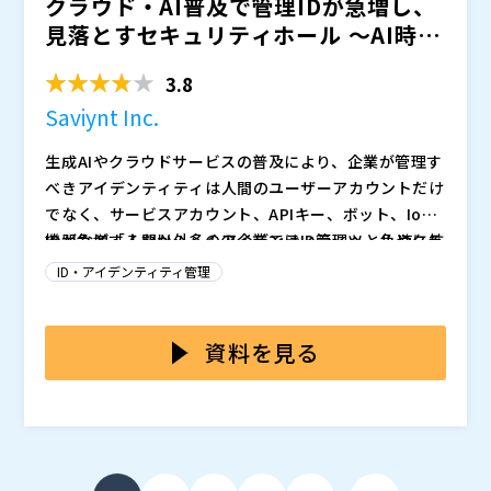
クラウド・AI普及で管理IDが急増し、
やアクセス統制の強化は、被害拡大防止と早期復旧を支
るガイドライン 第6.0版」の全体像を整理した上で、特
える基盤となります。
にシステム運用編を中心にその概要とアクセス権限の管
見落とすセキュリティホール ～AI時代
理について分かりやすく解説します。
さらに、Keyspiderを活用し、電子カルテや部門システ
の統合IDセキュ...
ム、院内IT基盤に分散したIDを統合的に管理すること
3.8
で、
Saviynt Inc.
・入職・異動・退職に伴う権限の付与・変更・削除 ・
委託契約の開始・終了に応じたアクセス制御 ・定期的
生成AIやクラウドサービスの普及により、企業が管理す
なアカウント棚卸しや監査対応の効率化
べきアイデンティティは人間のユーザーアカウントだけ
といった運用を支援するアプローチをご紹介します。
でなく、サービスアカウント、APIキー、ボット、IoT
ガイドライン対応を単なる義務対応にとどめず、ランサ
機器など「人間以外」のアイデンティティへと急速に拡
IDが急増するなか、多くの企業ではID管理ツールやクラ
ムウェア等の脅威が高まる中でも診療を継続できる体制
大しています。ガートナーの予測では、2027年までに
ウドサービスごとの権限設定が分断され、全体像を一元
ID・アイデンティティ管理
づくりへとつなげる実践的なヒントをお届けします。
企業が管理するアイデンティティの大半が非人間型にな
的に可視化できていないのが実情です。その結果、退職
Keyspider株式会社（
）
るとされており、これらのアイデンティティが適切に管
者や異動者のアカウントが放置されたり、過剰な権限が
本セミナーでは、Saviynt Identity Cloudを活用した
株式会社アクシオ（
）
理されないまま放置されると、攻撃者にとって格好の侵
付与されたまま見過ごされたり、サービスアカウントの
統合アイデンティティセキュリティの考え方と実装アプ
資料を見る
株式会社オープンソース活用研究所（
）
入経路となります。特に大企業では、部門ごとに異なる
棚卸しが行われず野放し状態になったりと、気づかぬう
ローチを解説します。人間・非人間を問わず、オンプレ
マジセミ株式会社（
）
クラウドサービスやSaaSを利用し、それぞれが独自に
ちに「見えないセキュリティホール」が拡大していきま
ミス・クラウド・SaaSにまたがる全てのアイデンティ
Saviynt Inc.（
）
※共催、協賛、協力、講演企業は将来的に追加、削除さ
アカウントを発行・管理しているケースも多く、全体を
す。こうした状況は、内部不正リスクや外部攻撃者によ
ティを一元的に可視化し、リスクベースで権限を評価・
株式会社マクニカ（
）
れる可能性があります。
俯瞰して「誰が・何に・どこまでアクセスできるのか」
る権限昇格の足がかりを提供してしまうだけでなく、監
制御する仕組みをご紹介します。特に、AIを活用したリ
株式会社オープンソース活用研究所（
）
を把握することが極めて困難になっています。
査対応やコンプライアンス上の説明責任を果たせないと
スクベースの権限評価により、過剰権限や孤児アカウン
マジセミ株式会社（
）