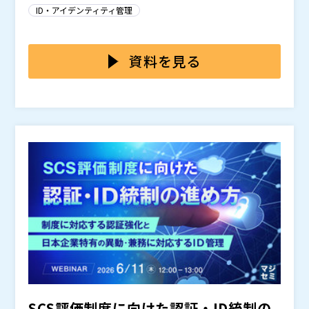
シングメールや認証情報の窃取を足がかりにネットワー
キュリティを、それぞれ異なるベンダー製品で構築して
ID・アイデンティティ管理
クへ侵入し、権限を昇格させながら横展開することで、
います。各領域で最適な製品を選定できる一方で、管理
組織の重要な情報資産へ到達します。実際に、国内の大
コンソールやポリシーが分散し、運用負荷や製品間連携
Cisco User Protection Suiteは、多要素認証・デバ
手飲料メーカーや大手通販企業がネットワーク機器経由
の複雑化が課題となるケースも増えています。 近年
イス認証の「Duo」、セキュアアクセス（SSE）の「S
資料を見る
の侵入からランサムウェア攻撃を受け、業務停止する事
は、ID侵害を狙った攻撃が増加しており、認証・端末・
ecure Access」、メール脅威防御の「Email Threat D
態に発展しました。 こうした攻撃は、ZTNA構成への移
ネットワークを横断した対策の重要性が高まっていま
efense」、エンドポイント保護の「Secure Endpoin
シスコシステムズ合同会社 セキュリティ事業部 ス
行やEDRを導入しても、侵害を完全に防ぐことは困難で
す。 Cisco User Protection Suiteは、Ciscoソリュー
t」を統合したCiscoのセキュリティスイートです。 本
ケールビジネス営業本部 アカウントエグゼクティブ
す。ID認証・端末・ネットワークのいずれか１つに隙が
ション群を統合的に活用することで、シングルベンダー
セミナーでは、その中でも特にID/認証とネットワーク
有光 祥太郎
あれば、そこが攻撃の突破口となるためです。 現在の
による運用最適化を実現するアプローチです。本セミナ
領域にフォーカスし、ID侵害リスクへの対策や、ユーザ
NTTデータルウィーブ株式会社 ISS事業本部第２営業
サイバー攻撃は、侵入そのものよりも侵入後に認証情報
ーでは、その中でもZTNA/ID対策を中心に、統合防御
ーを起点としたゼロトラスト戦略についてご紹介しま
部 部長 沖佐々木 達朗
やIDを奪い正規ユーザーとして振る舞う“ID侵害型”にシ
の考え方をご紹介します。 Cisco User Protection Su
す。 NTTデータルウィーブ株式会社は、Ciscoゴール
NTTデータルウィーブ株式会社（
）
フトしています。そのため、個別製品による対策ではな
iteは統合的にそれぞれの部分を最適化できるCiscoの
ド認定パートナーの後継プログラムである「Cisco 360
シスコシステムズ合同会社（
）
く、ユーザーを中心にNW・端末・IDを横断して守る統
ソリューションをひとまとめにお安くご提供ができま
パートナープログラム」において、全6ポートフォリオ
マジセミ株式会社（
）
合防御が重要になっています。
す。 「セキュリティ対策が３～４年前から変わってい
中5分野で最上位資格「Preferred」認定を取得してい
※共催、協賛、協力、講演企業は将来的に追加、削除さ
ない」「自社と同規模の企業や同業他社がサイバー攻撃
ます。導入設計から運用定着までワンストップで支援で
れる可能性があります。
を受ける状況を見聞きしている」「何から対策を打つの
きる体制を整えておりますので、統合的なセキュリティ
が適正かわからない」とお考えの方は、全方位にサポー
基盤の構築を検討されている方は、ぜひご参加くださ
ト可能なSuite製品をご検討ください。
い。
SCS評価制度に向けた認証・ID統制の