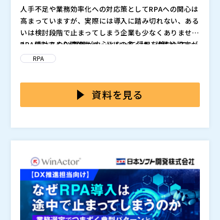
人手不足や業務効率化への対応策としてRPAへの関心は
高まっていますが、実際には導入に踏み切れない、ある
いは検討段階で止まってしまう企業も少なくありませ
ん。情シスやDX部門が中心となって活用を検討して
RPAに対する心理的なハードルの多くは、操作や設定が
も、現場で本当に使われるのか、運用の負担が増えない
難しそうだという印象や、特定の担当者に依存してしま
RPA
かといった懸念から、結果として手作業が残り続けるケ
うのではないかという不安に起因しています。また、導
ースが見受けられます。RPAを取り巻く環境が成熟して
入後に修正や管理が必要になった場合、現場や情シスの
本セミナーでは、RPAを現場に無理なく定着させるため
きた今、改めて「始めやすさ」や「使われ続けるかどう
負担が増えるのではという懸念もあります。こうした不
の考え方や進め方を整理し、導入初期に押さえておきた
資料を見る
か」が問われています。
安が解消されないままでは、RPAは一部業務での活用に
いポイントをわかりやすく解説します。あわせて、操作
とどまり、組織全体での活用にはつながりにくいのが実
手順をガイドする仕組みや、AIを活用してシナリオ作成
株式会社マーブル（
）
情です。
を支援する取り組みが、RPA導入時のハードルを下げる
株式会社オープンソース活用研究所（
）
手段としてどのように役立つのかにも触れます。特定の
マジセミ株式会社（
）
機能紹介に偏るのではなく、現場と推進部門の双方が納
※共催、協賛、協力、講演企業は将来的に追加、削除さ
得できるRPA活用の姿を共有しつつ具体的な成果が出て
れる可能性があります。
いるユースケースも踏まえて業務自動化を検討するため
のヒントを提供します。