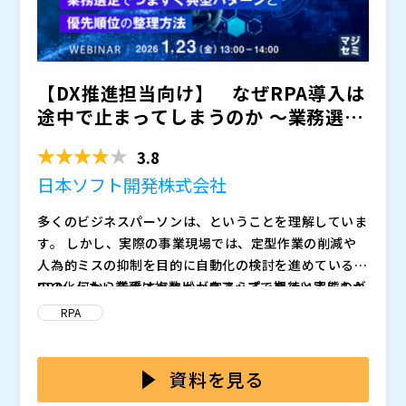
【DX推進担当向け】 なぜRPA導入は
途中で止まってしまうのか ～業務選定
でつまずく典型パタ...
3.8
日本ソフト開発株式会社
多くのビジネスパーソンは、
ということを理解していま
す。 しかし、実際の事業現場では、定型作業の削減や
人為的ミスの抑制を目的に自動化の検討を進めているも
のの、何から着手すべきかが定まらず、期待と実態のギ
RPA化したい業務は複数ピックアップできているにもか
ャップに悩み、計画そのものが迷走する状況が生じてい
かわらず、その中からどれを優先的に自動化すべきか判
RPA
ます。
断できずに導入が停滞する企業が少なくありません。
などの経理業務や、
RPAを活用しながら失敗しないDXを進めるためには、R
などの人事・労務業務をはじめ、定
型的な作業が多数存在する中で、効果や実装難易度とい
PAの得意・不得意を理解することが必要不可欠です。
資料を見る
った要素を十分に整理できないと、着手したものの想定
その上で、業務を分解し適用可否を見極めつつ優先度を