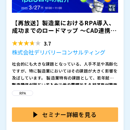
【再放送】製造業におけるRPA導入、
成功までのロードマップ ～CAD連携や
受発注など具体的な...
3.7
株式会社デリバリーコンサルティング
社会的にも大きな課題となっている、人手不足や高齢化
ですが、特に製造業においてはその課題が大きく影響を
及ぼしています。 製造業特有の課題として、若年就業
者の確保が難しいことや、他の業種でも人材不足が進み
製造業において、省人化できる業務とそうではない業務
人件費が増加していることが挙げられます。 こうした
が存在します。 省人化できる可能性が高い業務の例と
RPA
状況とともに、従業員の高齢化による退職の増加から、
して、下記のような業務が挙げられます。 ・BOMからC
製造の現場では人手不足が加速し、生産性の低下や事業
ADシステムへの部品情報の連携 ・受発注システムから
本ウェビナーでは、RPAを導入し省人化を成功せるため
の停滞といった悪影響が発生しています。
のデータ取得、登録 ・国内外の最新情報の収集、社内
のロードマップを解説いたします。 導入効果を確実に
セミナー詳細を見る
への共有 これらの業務は時間がかかるだけでなく、細
生み出すための導入コンサルティングや、初めての方で
かい作業や繰り返しの作業となることもあり、ミスが発
もRPAの作成を進められる作成支援、 導入後の疑問や
※当日いただいたご質問は後日開催企業より直接回答さ