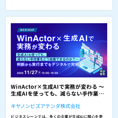
外の課題が発生し、結果として「RPAはうまくいかな
検討していきますが、これらのプロセスは一筋縄ではい
日本ソフト開発株式会社（
）
い」という誤解につながってしまうケースもあります。
きません。 本セミナーでは、
株式会社オープンソース活用研究所（
の認定技術者を多数抱え
）
こうした展開で、社内の理解や協力を得にくくなってし
る
マジセミ株式会社（
が、これまでに培った導入ノウハウを元に、対象業務
）
まうと、社内のDX化全般に停滞の影響が出てしまいま
をどのように整理し優先度を明確化すべきかといった評
※共催、協賛、協力、講演企業は将来的に追加、削除さ
す。
価手法や導入を着実に進めるために欠かせない要素など
れる可能性があります。
を詳しくご紹介します。 初めてRPAに取り組む担当者で
も「どの業務を選び、どの順番で進めれば失敗しない
か」を理解でき、導入プロジェクトを安定して推進でき
る道筋が見えてきます。
WinActor×生成AIで実務が変わる ～
生成AIを使っても、減らない手作業を
どう改善でき...
キヤノンビズアテンダ株式会社
ビジネスシーンでは、多くの企業が生成AIに関心を寄