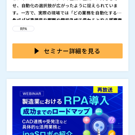
せ、自動化の選択肢が広がったように捉えられていま
す。一方で、実際の現場では「どの業務を自動化する
か」「どのように実務に組み込めるのか」という「実務
生成AIは高精度な判断や情報生成に優れる一方、業務の
適用の壁」に直面しています。生成AIが質問に答えてく
実行やルールベース処理には不向きな側面があります。
RPA
れるだけでは、当然、現場の業務プロセスは完結しませ
現場には、AIだけでは解決できない「手足」の作業が数
ん。
多く存在し、手間がかかる作業ほど属人化が進み、なか
本セミナーでは、生成AIとRPAを融合した最新の業務自
なか効率化ができないという現状があります。 新しい
動化アプローチをご紹介します。 進化したWinActorで
セミナー詳細を見る
技術を取り入れるだけでは、自動化は進みません。 技
は、
、 さらに
など、現場が自ら使えるAI連携機能を搭
術が持つ得意領域を正しく見極め、AIの知能とRPAの実
載しました。 AIが「考え」、RPAが「動かす」――定型業
第一部：WinActor 生成AI連携機能のご案内 7月に
行力を組み合わせて業務に落とし込むことこそが、 “止
務から非定型業務まで、様々な業務の効率化をサポート
リリースされたWinActorVer7.6の生成AI連携機能を中
まっている自動化”を動かすための第一歩です。
する新しくなったWinActorの機能をご紹介すると共
心に、 RPA導入支援担当者がデモンストレーション
に、今後の展開についても解説します。
を交えてご説明します。 第二部：今後のWinActorの展
キヤノンビズアテンダ株式会社（
）
開について 今後のWinActorのご展開について、生成
NTTアドバンステクノロジ株式会社（
）
AI連携を中心にNTT-AT様と Q＆A形式でディスカッ
株式会社オープンソース活用研究所（
）
ションを行います。
マジセミ株式会社（
）
※共催、協賛、協力、講演企業は将来的に追加、削除さ
れる可能性があります。