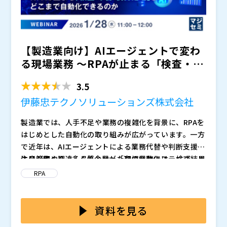
【製造業向け】AIエージェントで変わ
る現場業務 〜RPAが止まる「検査・承
認・例外処理」をど...
3.5
伊藤忠テクノソリューションズ株式会社
製造業では、人手不足や業務の複雑化を背景に、RPAを
はじめとした自動化の取り組みが広がっています。一方
で近年は、AIエージェントによる業務代替や判断支援に
注目が集まり、多くの企業が「次の自動化ステップ」と
生産管理や調達、品質といった現場業務では、検査結果
して検討を進めています。しかし実際には、AIエージェ
の判定や発注承認、想定外データへの対応など、人手に
RPA
ントを導入検討していても、具体的な業務適用まで進め
よる確認や判断が必要な処理が業務フローの途中に多く
られているケースは決して多くありません。
残っています。こうした工程ではRPAの処理が停止し、
本セミナーでは、AIエージェントを活用して、人手の判
担当者の対応待ちが発生するため、自動化の流れが分断
断が必要だった業務をどこまで自動化できるのかを、Ui
資料を見る
されがちです。その結果、RPAは部分的に動いているも
Path社とCTCの2社の視点から具体的に解説します。前