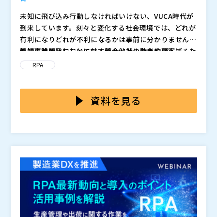
未知に飛び込み行動しなければいけない、VUCA時代が
到来しています。刻々と変化する社会環境では、どれが
有利になりどれが不利になるかは事前に分かりません。
未知に踏み込むことに対するハードルを劇的に下げるた
新規事業開発においては、競合他社の動きや顧客ニー
めに、いかに素早く新規事業開発を行い成長分野に移行
ズ・市場動向の変化を捉えるためにリサーチが不可欠で
RPA
するかが、企業が生き残る上で重要となっています。
す。しかし、多忙な業務の中で、膨大な情報を収集する
のは非常に時間と労力がかかります。特に、変化の兆し
近年、生成AIの発達により業務効率化が進んでいます。
を見逃さないために、継続して定期的にリサーチを行う
特に情報収集分野での進歩は顕著で、新たなツールも多
資料を見る
ことは大きな負担となります。
く登場しています。本セミナーでは、その中の一つであ
るInFolioをご紹介します。InFolioは情報収集に特化し
株式会社フィンチジャパン InFolio事業部（
）
た生成AIツールです。調査・取得した内容を出典つきで
株式会社フィンチジャパン（
）
要約してくれるだけでなく、パワーポイントでの出力や
株式会社オープンソース活用研究所（
） マジセミ株式
チームメンバーとの共有といった法人向けにカスタマイ
会社（
） ※共催、協賛、協力、講演企業は将来的に追
ズされた機能を装備。さらに、定量的な調査を行う場合
加、削除される可能性があります。
には対象サイトを定期的に自動収集する機能を持ってお
り、より精度の高い情報を提供します。InFolioを活用
してリサーチ時間を削減し、付加価値や創造性の高い業
務により多くのリソースを割くための方法をお伝えしま