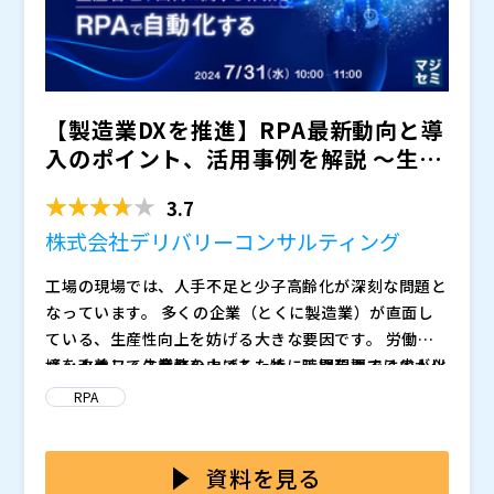
す。
【製造業DXを推進】RPA最新動向と導
入のポイント、活用事例を解説 ～生産
管理や出荷に関する...
3.7
株式会社デリバリーコンサルティング
工場の現場では、人手不足と少子高齢化が深刻な問題と
なっています。 多くの企業（とくに製造業）が直面し
ている、生産性向上を妨げる大きな要因です。 労働環
境を改善して生産性を上げるため、工場現場では省人化
バックオフィス業務の中でも、特に時間を要するのが以
が急務となっています。
下3つです。 ・生産管理に関する作業 ・データ移行作業
RPA
・出荷履歴チェック こういった作業は時間がかかるだ
けでなく、とても煩雑なため、ヒューマンエラーのリス
本セミナーでは、RPAを活用して日々の作業を自動化す
クも伴います。 人手に依存されている作業をどのよう
るメリットについて解説します。 従来のルーチン業務
資料を見る