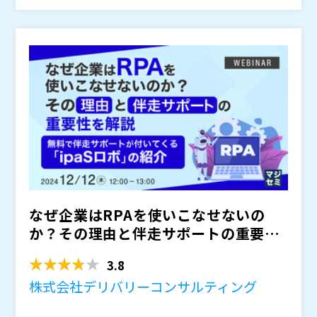
生する確率も高い業務と言えます。 こうした業務を省
技術的課題に応えるオンラインでのサポートおよびトレ
せていただきます
人化するために有効なのが、RPA導入での業務自動化で
ーニングなどの手厚いサポートを通し、 省人化成功ま
株式会社デリバリーコンサルティング（
）
す。
での道筋を詳しくお伝えいたします。 ウェビナーの中
株式会社オープンソース活用研究所（
）
では、具体的な業務での成功事例やRPAツールのipaS
マジセミ株式会社（
）
ロボもご紹介いたします。 限られた人員での生産性向
※共催、協賛、協力、講演企業は将来的に追加、削除さ
上や、採用難への対策を実現したいとお考えの方に特に
れる可能性があります。
おすすめの内容です。
なぜ企業はRPAを使いこなせないの
か？その理由と伴走サポートの重要性
を解説 ～無料で伴走サポ...
3.8
株式会社デリバリーコンサルティング