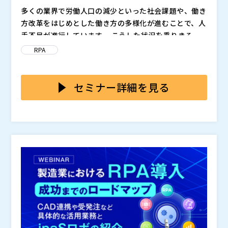
多くの業界で労働人口の減少といった社会課題や、働き
方改革をはじめとした働き方の多様化が進むことで、人
手不足が進行しています。 こうした状況を乗りきる手
段として、業務の自動化や効率化を検討する企業が増え
様々な課題を解決できる可能性を持ったRPAですが、市
RPA
ています。 その中で、業務の自動化を推進RPAも注目を
場には多くのツールが存在しており、その中には、導入
集めており、導入をすでに行っている企業や導入を検討
や運用で専門的な知識が必要なものや、エンジニアなど
している企業も多いのではないでしょうか？ RPAに自
が構築することで運用中のメンテナンスなどが難しくな
本セミナーでは、このようなRPA導入や導入後の運用面
セミナー詳細を見る
動化できる業務は任せ、担当者は取り組むべき業務に集
ってしまうものも存在します。 そうなると、現場で利
の課題を解決する「ipaSロボ」をご紹介いたします。 R
中することができる点や、ミスの防止や長時間の稼働も
用する担当者はRPAに頼るより、手作業の方が効率が良
PAを使いこなせないと感じてしまう理由には、現場で
可能となるなど、大きなメリットが考えられます。
いと考えてしまい、結局使わなくなってしまう…といっ
の構築やメンテナンス・カスタマイズが行えないといっ
た状況も散見されます。
た点が挙げられます。 「ipaSロボ」は、その課題を解
質疑応答タイムは、主催企業の登壇者がライブ配信にて
消するための以下の3つの特長を持っています。 ・Zoo
行います。
mを駆使した伴奏型のオンラインサポートを利用できる
・直観的な操作ができる画面構成 ・無料でオンライン
株式会社デリバリーコンサルティング（
）
トレーニングを受けられる セミナーの中では、上記の
株式会社オープンソース活用研究所（
） マジセミ株式
特長について詳しく解説させていただくとともに、導入
会社（
） ※共催、協賛、協力、講演企業は将来的に追
いただいている企業の最新事例もご紹介いたします。 R
加、削除される可能性があります。
PAをこれから導入しようとお考えの方、RPAを導入・