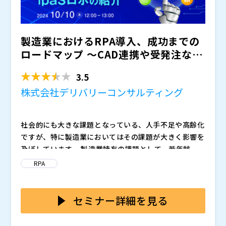
運用しているが思うように使いこなせていないと感じて
いる方に特におすすめの内容です。
製造業におけるRPA導入、成功までの
ロードマップ ～CAD連携や受発注など
具体的な活用業務と...
3.5
株式会社デリバリーコンサルティング
社会的にも大きな課題となっている、人手不足や高齢化
ですが、特に製造業においてはその課題が大きく影響を
及ぼしています。 製造業特有の課題として、若年就業
者の確保が難しいことや、他の業種でも人材不足が進み
製造業において、省人化できる業務とそうではない業務
RPA
人件費が増加していることが挙げられます。 こうした
が存在します。 省人化できる可能性が高い業務の例と
状況とともに、従業員の高齢化による退職の増加から、
して、下記のような業務が挙げられます。 ・BOMからC
製造の現場では人手不足が加速し、生産性の低下や事業
ADシステムへの部品情報の連携 ・受発注システムから
本ウェビナーでは、RPAを導入し省人化を成功せるため
セミナー詳細を見る
の停滞といった悪影響が発生しています。
のデータ取得、登録 ・国内外の最新情報の収集、社内
のロードマップを解説いたします。 導入効果を確実に
への共有 これらの業務は時間がかかるだけでなく、細
生み出すための導入コンサルティングや、初めての方で