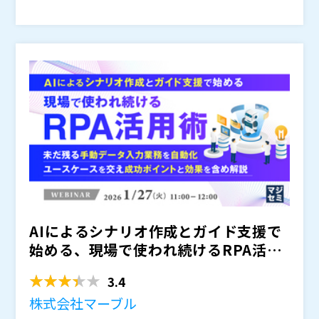
のの、業務全体としては効率化が進まないという課題に
半のUiPath社講演では、AIエージェントに関する最新
伊藤忠テクノソリューションズ株式会社 （
）
直面している企業も少なくありません。
の製品アップデートを紹介するとともに、製造業におけ
UiPath株式会社（
）
るAIエージェント活用事例を通じて、業務代替がどのよ
SB C&S株式会社（
）
うに進みつつあるのかを解説します。後半のCTC講演で
株式会社オープンソース活用研究所（
）
は、CTC社内でのUiPath導入事例をもとに、バックオ
マジセミ株式会社（
）
フィス業務においてAIエージェントをどのように適用し
※共催、協賛、協力、講演企業は将来的に追加、削除さ
てきたのかを紹介します。あわせて、UiPathとCTCのA
れる可能性があります。
Iエージェントソリューションを組み合わせた今後の展
開イメージやロードマップについてもご説明します。AI
エージェント時代において、現場業務を止めずに自動化
を広げていくための現実的なアプローチを知りたい方に
向けた内容です。
AIによるシナリオ作成とガイド支援で
始める、現場で使われ続けるRPA活用
術 〜未だ残る手動デ...
3.4
株式会社マーブル