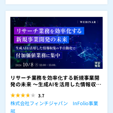
かい作業や繰り返しの作業となることもあり、ミスが発
もRPAの作成を進められる作成支援、導入後の疑問や技
生する確率も高い業務と言えます。 こうした業務を省
術的課題に応えるオンラインでのサポートおよびトレー
人化するために有効なのが、RPA導入での業務自動化で
ニングなどの手厚いサポートを通し、省人化成功までの
株式会社デリバリーコンサルティング（
）
す。
道筋を詳しくお伝えいたします。 ウェビナーの中で
株式会社オープンソース活用研究所（
） マジセミ株式
は、具体的な業務での成功事例やRPAツールのipaSロ
会社（
） ※共催、協賛、協力、講演企業は将来的に追
ボもご紹介いたします。 限られた人員での生産性向上
加、削除される可能性があります。
や、採用難への対策を実現したいとお考えの方に特にお
すすめの内容です。
リサーチ業務を効率化する新規事業開
発の未来 ～生成AIを活用した情報収集
の半自動化で付加価値...
3.7
株式会社フィンチジャパン InFolio事業
部