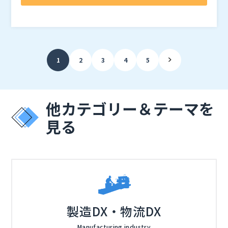
に効率的に機械化して、生産性を上げられるかが大きな
を自動化して、作業員の負担を軽減することで、時間・
課題です。
コストを削減して生産性を大幅にアップさせることが可
株式会社デリバリーコンサルティング（
）
能に。 RPAの最新動向や実際の活用事例についても、
株式会社オープンソース活用研究所（
） マジセミ株式
詳しく説明します。
会社（
） ※共催、協賛、協力、講演企業は将来的に追
加、削除される可能性があります。
1
2
3
4
5
他カテゴリー＆テーマを
見る
製造DX・物流DX
Manufacturing industry