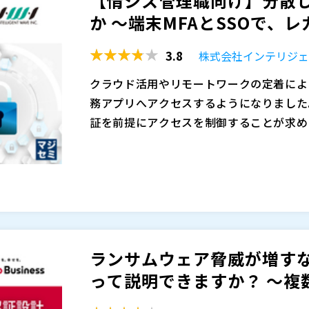
【情シス管理職向け】分散し
か ～端末MFAとSSOで、レガ
による質疑応答はありませんが、ご都合の
かもめエンジニアリング株式会社（
）
3.8
株式会社インテリジ
株式会社オープンソース活用研究所（
）
マジセミ株式会社（
）
クラウド活用やリモートワークの定着によ
※共催、協賛、協力、講演企業は将来的に
務アプリへアクセスするようになりました
証を前提にアクセスを制御することが求め
認証（MFA）やシングルサインオン（SS
しかし現場主導でSaaSや業務アプリが増
プレミスの業務アプリやレガシー環境も残
棚卸し、退職・異動時のアカウント停止が
として統制を効かせることが重要課題にな
プリごとに認証方式がばらつくと、利用者
す。 結果として「重要システムほど強く
本セミナーでは、Evidianを活用し、端
「レガシーアプリはSSOやMFAの適用
ていく進め方を解説します。Evidian
りやすくなります。こうした分断を放置す
バラバラになりがちな認証を統一できる点
ランサムウェア脅威が増す
しくなり、セキュリティ事故のリスクが高
整理したうえで、優先度の高い領域から段
株式会社インテリジェントウェイブ（
）
って説明できますか？ ～複数S
存環境を活かしながら、無理のない導入ス
株式会社オープンソース活用研究所（
）
けて、実務に落とし込めるポイントをまと
マジセミ株式会社（
）