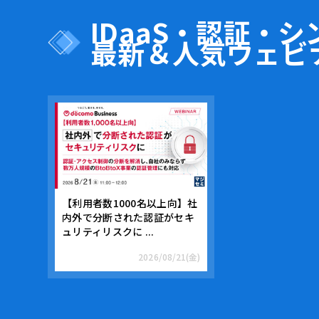
IDaaS・認証・
最新＆人気ウェビ
【利用者数1000名以上向】社
内外で分断された認証がセキ
ュリティリスクに ...
2026/08/21(金)