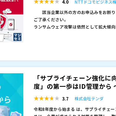
4.0
NTTドコモビジネス
※共催、協賛、協力、講演企業は将来的に
該当企業以外の方のお申込みをお断りさ
ご了承ください。
ランサムウェア攻撃は依然として拡大傾向
情報の流出を起点とした被害が増えていま
より、ID・認証が実質的な
となる一方で、
の棚卸が残っている企業も少なくありませ
さらに、SCS評価制度への対応が求めら
るのか」「漏れなく説明できる状態か」と
多くないのが実情です。 事故が起きてか
っています。
SCS評価制度では、アクセス制御や認証
「サプライチェーン強化に
に★3要件を意識すると、以下のような論
度」の第一歩はID管理から 〜国
・認証が全社横断で統一されているか ・
ているか ・アクセス権限の棚卸や証跡が
3.7
株式会社テンダ
M365など一部SaaSではMFAを有効化
不十分となる可能性があります。また、Ex
令和8年度から始まる
は、サプライチェー
「証明できる」ことは同義ではありません