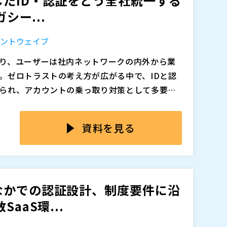
たID・認証をどう全社統一する
シー...
よいほうをお選びください。
ェントウェイブ
り、ユーザーは社内ネットワークの内外から業
追加、削除される可能性があります。
。ゼロトラストの考え方が広がる中で、IDと認
られ、アカウントの乗っ取り対策として多要素
O）の整備が必須になっています。一方で、オン
えると、IDがシステムごとに分散し、権限付与や
り、既存の運用を止めずに認証を強化し、全社
追いつかなくなります。加えて、端末・場所・ア
資料を見る
っています。
体験は悪化し、情シス側の運用負荷も増大しま
守りたいのに、例外対応が増えて統制できない」
末ベースのMFAとSSOを組み合わせて認証を統一し
が難しく、個別運用のまま残る」といった状態に陥
では、クラウド、オンプレミス、レガシーに分散して
ると、監査対応やガバナンスの観点でも説明が難
に強みがあり、全社の認証要件と対象アプリを
なかでの認証設計、制度要件に沿
まります。
階的に適用範囲を広げる設計を紹介します。 既
aaS環...
テップで統制を強めたい情シス管理職の方に向
めます。