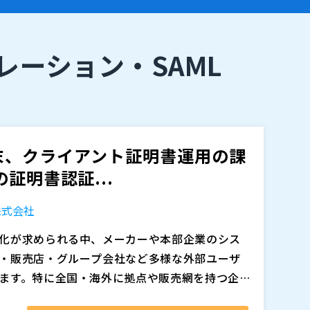
レーション・SAML
末、クライアント証明書運用の課
証明書認証...
株式会社
化が求められる中、メーカーや本部企業のシス
・販売店・グループ会社など多様な外部ユーザ
ます。特に全国・海外に拠点や販売網を持つ企
、ID・パスワードだけに依存した認証では、端
アント証明書を展開しようとすると、証明書の