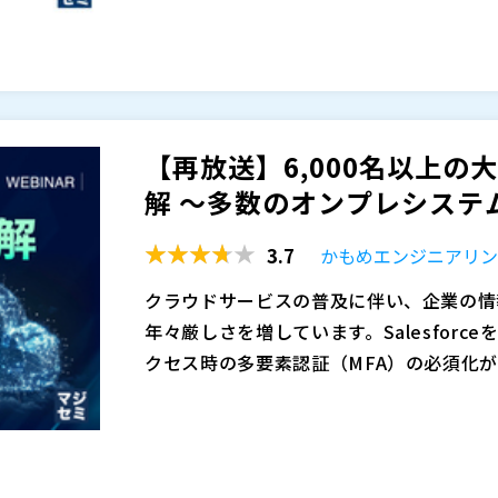
末の真正性やアクセス元の信頼性を十分に
発行、配布、更新、失効、端末変更時の再
ら、外部ユーザーが利用する端末に対して
理下の端末であれば一定の統制が可能でも
要素認証を組み合わせ、サプライチェーン
変更を把握しづらく、証明書の期限切れや
本セミナーでは、取引先・販売店を含む大
ています。
加が課題になりがちです。その結果、セキ
ト証明書による端末認証、SSO、SAML
にもかかわらず、大規模環境では運用が回
運用性を両立する考え方を解説します。単
【再放送】6,000名以上の
少なくありません。
末から、どのシステムへアクセスできるの
NTTドコモビジネス株式会社（
）
解 ～多数のオンプレシステム
体のガバナンスを高めるための設計ポイン
マジセミ株式会社（
）
活用し、複数のWebシステムとSaaSに
※共催、協賛、協力、講演企業は将来的に
3.7
かもめエンジニアリ
Webシステムをインターネット上に安全
クラウドサービスの普及に伴い、企業の情
年々厳しさを増しています。Salesforc
クセス時の多要素認証（MFA）の必須化
るようになりました。 加えて近年は、J-S
このようなニーズに対応する場合、最近では
に、社内のアクセス管理体制の強化も重要
ースが一般的になりました。 しかし従業員
ステムに、どの権限でアクセスしているの
であるIDaaSのサブスクリプション費用
で、統合認証基盤の導入は欠かせません。
導入検討時の大きな課題となっています。 
本セミナーでは、国内の大手企業向けに認