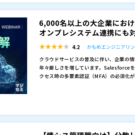
てきたオンプレミス環境の業務システムや
ングが新たに提供する、「固定料金のIDa
DaaSで統合認証を実現しようとしても
プレミス環境や既存システムとの連携を見据
6,000名以上の大企業におけ
いう課題もあります。
的に統合認証基盤を整備していくための考
このWebセミナーは、 5月 14日（木） 1
オンプレシステム連携にも対応
者による質疑応答がございます。 ご都合
かもめエンジニアリング株式会社（
）
4.2
かもめエンジニアリ
株式会社オープンソース活用研究所（
）
マジセミ株式会社（
）
クラウドサービスの普及に伴い、企業の情
※共催、協賛、協力、講演企業は将来的に
年々厳しさを増しています。Salesforc
クセス時の多要素認証（MFA）の必須化
るようになりました。 加えて近年は、J-S
このようなニーズに対応する場合、最近では
に、社内のアクセス管理体制の強化も重要
ースが一般的になりました。 しかし従業員
ステムに、どの権限でアクセスしているの
であるIDaaSのサブスクリプション費用
で、統合認証基盤の導入は欠かせません。
導入検討時の大きな課題となっています。 
本セミナーでは、国内の大手企業向けに認
てきたオンプレミス環境の業務システムや
ングが新たに提供する、「固定料金のIDa
DaaSで統合認証を実現しようとしても
プレミス環境や既存システムとの連携を見据
いう課題もあります。
的に統合認証基盤を整備していくための考
このWebセミナーは、 5月 21日（木） 0