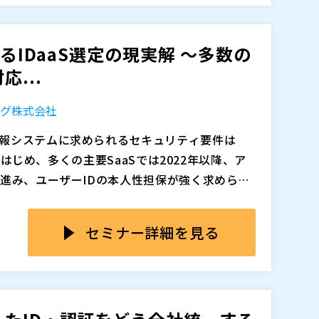
基幹システムが多数存在していることも多く、I
aS」についてご紹介します。 大企業に多いオン
、想定以上に設計・連携・運用が複雑化しやすいと
えながら、IDaaSのコスト負担を抑え、現実
るIDaaS選定の現実解 ～多数の
え方とあわせて解説します。
2:00～13:00 にライブにて開催いたします。講演
...
のよいほうをお選びください。
ング株式会社
報システムに求められるセキュリティ要件は
追加、削除される可能性があります。
eをはじめ、多くの主要SaaSでは2022年以降、ア
が進み、ユーザーIDの本人性担保が強く求められ
OXやISMS、個人情報保護法などへの対応を背景
クラウド認証基盤であるIDaaSを検討するケ
な経営課題となっています。誰が、いつ、どのシ
数6,000名以上の大企業では、ユーザー課金型
セミナー詳細を見る
かを正確かつ効率的に管理・可視化するうえ
が非常に高額になるケースも多く、企業にとって
特に大企業では、SaaSだけでなく、長年運用し
証基盤を多数構築してきたかもめエンジニアリ
基幹システムが多数存在していることも多く、I
aS」についてご紹介します。 大企業に多いオン
、想定以上に設計・連携・運用が複雑化しやすいと
えながら、IDaaSのコスト負担を抑え、現実
え方とあわせて解説します。
9:00～10:00 に再放送を予定しています。講演者