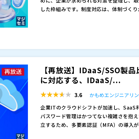
めに、企業が求められる対策を整理し、取
本セミナーでは、SCS評価制度の観点から
した枠組みです。制度対応は、体制づくり
のか、その考え方を整理します。
点が関わるため、現場が動き出す“第一歩
制度対応では、体制づくりや取引先との関
後半では、docomo business RIN
になります。
デント対応、復旧といった複数の観点をバ
SaaS管理オプションも含めてご紹介しま
璧にするのは現実的ではありません。そこ
・SSO／MFA統合による認証の一元化 ・A
にもつながりやすいのが、攻撃への備えと検
本セミナーでは、制度対応の第一歩とし
ル管理による削除漏れ防止 ・8,500以上
証・アクセス管理が弱いままだと、攻撃へ
証・アクセス管理をまとめて整え、攻撃へ
さらに、SCS評価制度★3要件との対応
制度対応として社内外に説明しづらい状態
解説します。具体策として、国産IDaaS
を
「どのように整備を進めれば制度審査で説
【再放送】IDaaS/SSO製
素認証（MFA）による認証強化に加え、
株式会社テンダ（
）
解説します。
に対応する、IDaaS/...
セス制限を組み合わせて、クラウド利用の
株式会社インターナショナルシステムリサ
単なる製品紹介にとどまらず、自社構成を
さらに、国産ならではの手厚いサポートと
株式会社オープンソース活用研究所（
）
点を持ち帰っていただける内容です。
3.6
かもめエンジニアリ
て説明しやすい入口対策を現実的に進める
マジセミ株式会社（
）
・情報システム部門でSaaSアカウント管
※共催、協賛、協力、講演企業は将来的に
企業ITのクラウドシフトが加速し、SaaS
認証統制の見直しを検討している方 ・退
パスワード管理はかつてない複雑さを抱え
IDaaS導入を検討中だが、費用対効果や
立するため、多要素認証（MFA）の導入
部門に対し、認証設計の妥当性を説明する
昨今のランサムウェア攻
ドルが存在します。特に、従来の分散的な
IDaaSやSSOは利便性とセキュリティ
価制度とIDaaSの重要性について