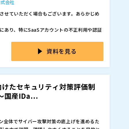
株式会社
追加、削除される可能性があります。
せていただく場合もございます。あらかじめ
にあり、特にSaaSアカウントの不正利用や認証
す。 クラウド利用やリモートワークの常態化に
SaaSごとに個別管理されたアカウントや手作業
資料を見る
ん。
れるなか、「自社の認証統制は制度審査に耐えう
問われた際、明確な根拠を示せる企業は決して
ら見直すのではなく、
を整理することが急務とな
管理に関する統制が重要な観点となっています。特
向けたセキュリティ対策評価制
点が浮かび上がります。
産IDa...
退職者・異動者のアカウント管理が適切に行われ
説明可能な状態か
していても、他SaaSが未統一のままでは統制として
cel管理や手動削除では「やっている」ことと
ン全体でサイバー攻撃対策の底上げを進めるた
。