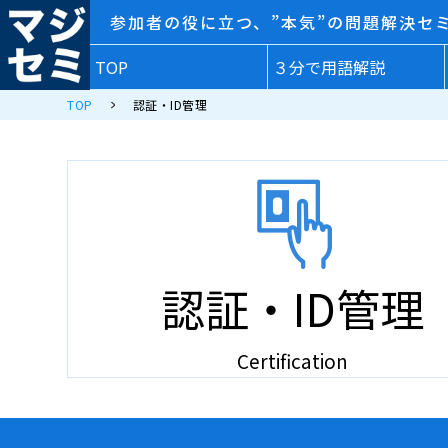
参加者の役に立つ、”本気”の問題解決セ
TOP
３分で用語解説
TOP
認証・ID管理
認証・ID管理
Certification