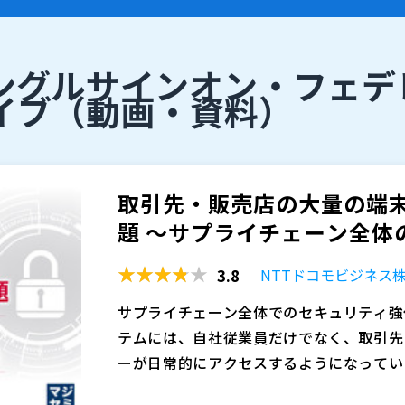
シングルサインオン・フェデ
イブ
（動画・資料）
取引先・販売店の大量の端
題 ～サプライチェーン全体の
3.8
NTTドコモビジネス
サプライチェーン全体でのセキュリティ強
テムには、自社従業員だけでなく、取引先
ーが日常的にアクセスするようになってい
業では、利用者数や接続端末が膨大になり
一方で、取引先や販売店の端末までクライ