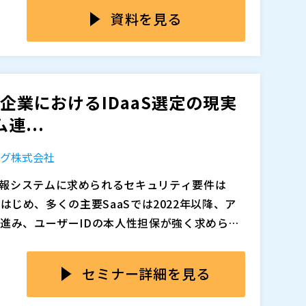
担保しにくくなっています。こうした背景か
設定など、運用負荷が一気に高まります。自社管
資料を見る
も、クライアント証明書を用いた端末認証や多
、外部企業が管理する端末は利用状況や担当者
全体でアクセス統制を強化する必要性が高まっ
不要なアクセス権の残存、問い合わせ対応の増
規模な外部アクセス環境において、クライアン
ュリティ強化のために端末認証を必須化したい
認証、アクセス制御を組み合わせ、セキュリティと
らず、導入範囲を限定せざるを得ないケースも
に証明書を配布するだけでなく、誰が、どの端
大企業におけるIDaaS選定の現実
かを認証基盤側で統制し、サプライチェーン全
連...
トを整理します。あわせて、トラストコネクトを
対する認証・アクセス制御を一体で整備し、また、
追加、削除される可能性があります。
ング株式会社
に外部公開する方法を紹介します。
報システムに求められるセキュリティ要件は
eをはじめ、多くの主要SaaSでは2022年以降、ア
が進み、ユーザーIDの本人性担保が強く求められ
OXやISMS、個人情報保護法などへの対応を背景
クラウド認証基盤であるIDaaSを検討するケ
な経営課題となっています。誰が、いつ、どのシ
数6,000名以上の大企業では、ユーザー課金型
セミナー詳細を見る
かを正確かつ効率的に管理・可視化するうえ
が非常に高額になるケースも多く、企業にとって
特に大企業では、SaaSだけでなく、長年運用し
証基盤を多数構築してきたかもめエンジニアリ