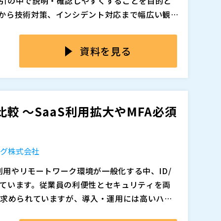
引の中で説明・確認しやすくすることを目的と
、なぜIDaaSによる一元管理が現実的な解となる
から技術対策、インシデント対応まで幅広い観
”を決めて、段階的に整備していく考え方が重要
係、リスク把握、攻撃への備え、検知、インシ
K IDaaSの機能概要に加え、昨年12月にリリースされた
ランスよく整える必要があり、全体を一度に完
資料を見る
す。
で初動として取り組みやすく、かつ後続の対策
D／Entra連携によるID統合 ・IDライフサイク
知に直結する“入口対策”です。ID管理と認
て取り組みやすい
に絞り、IDaaSでID管理・認
のSaaS対応と段階導入の考え方
の備えや検知を整えても前提が揺らぎやすく、
の備えと検知につながる土台をつくる進め方を
関係を整理し、実際のユースケースを交えながら、
が残ってしまいます。
取り上げ、シングルサインオン（SSO）と多要
明できる状態に持っていけるのか」を具体的に
品比較 ～SaaS利用拡大やMFA必須
IP制限や端末証明書を用いた端末制限などのアク
入口をシンプルに一元化する方法を紹介します。
ーチ（
）
前提に認証統制をどう整えるか、その検討の起
無料トライアルの活用も前提に、制度対応とし
ング株式会社
ポイントをお伝えします。
理を担当している方 ・SCS評価制度対応に向けて
追加、削除される可能性があります。
利用やリモートワーク環境が一般化する中、ID/
職者削除漏れや権限棚卸に不安を感じている方 ・
ています。従業員の利便性とセキュリティを両
運用負荷で判断が止まっている方 ・経営層や監査
が求められていますが、導入・運用には高いハー
立場の方
撃による被害動向 SCS評
ID管理体制では、ユーザー負担と情報システム
を両立する有効な選択肢ですが、導入する製品によ